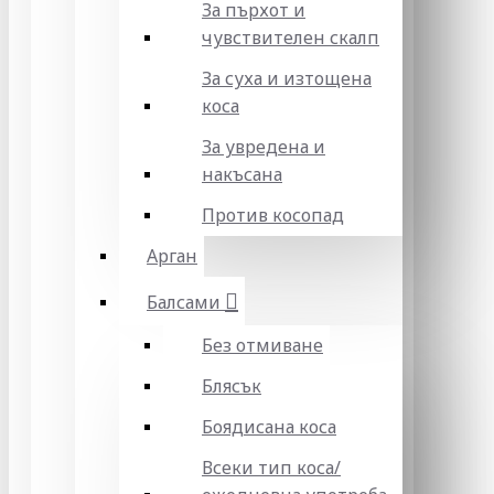
За пърхот и
чувствителен скалп
За суха и изтощена
коса
За увредена и
накъсана
Против косопад
Арган
Балсами
Без отмиване
Блясък
Боядисана коса
Всеки тип коса/