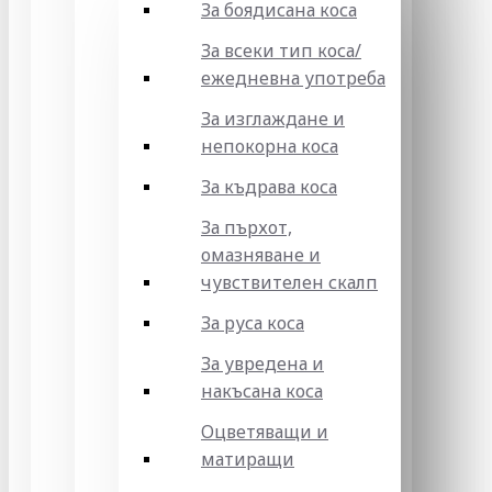
За боядисана коса
За всеки тип коса/
ежедневна употреба
За изглаждане и
непокорна коса
За къдрава коса
За пърхот,
омазняване и
чувствителен скалп
За руса коса
За увредена и
накъсана коса
Оцветяващи и
матиращи