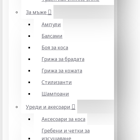
За мъже
Ампули
Балсами
Боя за коса
Грижа за брадата
Грижа за кожата
Стилизанти
Шампоани
Уреди и акесоари
Аксесоари за коса
Гребени и четки за
изсушаване