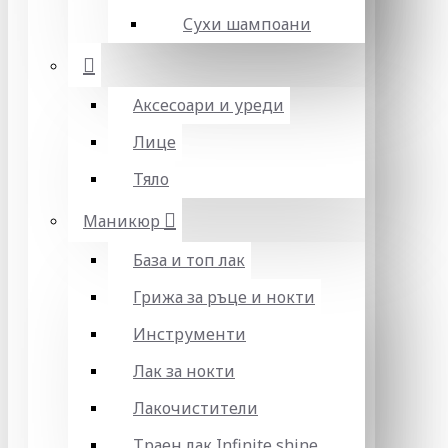
Сухи шампоани
Аксесоари и уреди
Лице
Тяло
Маникюр
База и топ лак
Грижа за ръце и нокти
Инструменти
Лак за нокти
Лакочистители
Траен лак Infinite shine