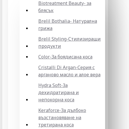
Biotreatment Beauty- за
блясък
Brelil Bothalia- Натурална
грижа
Brelil Styling-Стилизиращи
продукти
Color-За боядисана коса
Cristalli Di Argan-Серия с
арганово масло и алое вера
Hydra Soft-За
дехидратирана и
непокорна коса
Keraforce-За дълбоко
възстановяване на
третирана коса