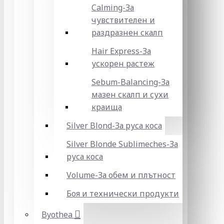
Calming-За
чувствителен и
раздразнен скалп
Hair Express-За
ускорен растеж
Sebum-Balancing-За
мазен скалп и сухи
краища
Silver Blond-За руса коса
Silver Blonde Sublіmeches-За
руса коса
Volume-За обем и плътност
Боя и технически продукти
Byothea