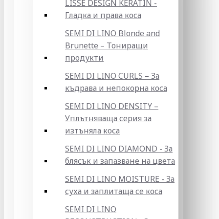
LISSE DESIGN KERATIN -
Гладка и права коса
SEMI DI LINO Blonde and
Brunette – Тониращи
продукти
SEMI DI LINO CURLS – За
къдрава и непокорна коса
SEMI DI LINO DENSITY –
Уплътняваща серия за
изтъняла коса
SEMI DI LINO DIAMOND - За
блясък и запазване на цвета
SEMI DI LINO MOISTURE - За
суха и заплитаща се коса
SEMI DI LINO