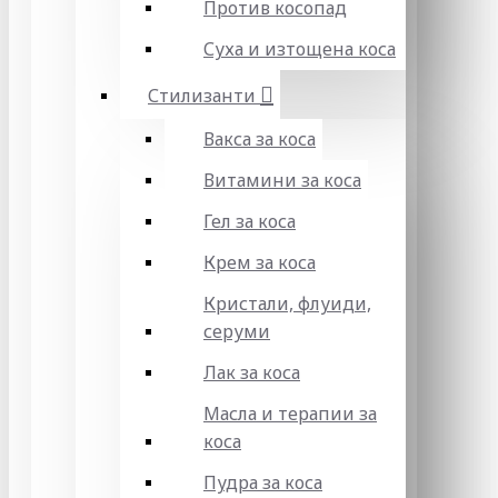
Против косопад
Суха и изтощена коса
Стилизанти
Вакса за коса
Витамини за коса
Гел за коса
Крем за коса
Кристали, флуиди,
серуми
Лак за коса
Масла и терапии за
коса
Пудра за коса