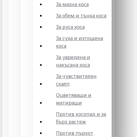
За мазна коса
За обем и тънка коса
За руса коса
За суха и изтощена
коса
За увредена и
накъсана коса
За чувствителен
скалп
Оцветяващи и
матиращи
Против косопад и за
бърз растеж
Против пърхот