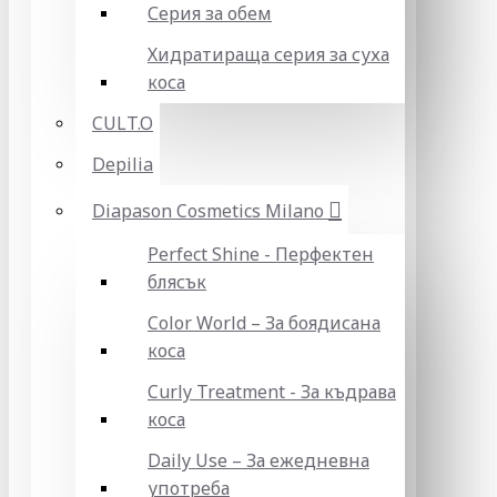
Серия за обем
Хидратираща серия за суха
коса
CULT.O
Depilia
Diapason Cosmetics Milano
Perfect Shine - Перфектен
блясък
Color World – За боядисана
коса
Curly Treatment - За къдрава
коса
Daily Use – За ежедневна
употреба