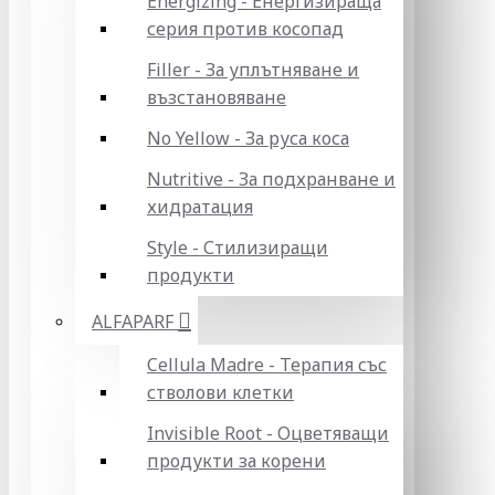
Energizing - Енергизираща
серия против косопад
Filler - За уплътняване и
възстановяване
No Yellow - За руса коса
Nutritive - За подхранване и
хидратация
Style - Стилизиращи
продукти
ALFAPARF
Cellula Madre - Терапия със
стволови клетки
Invisible Root - Оцветяващи
продукти за корени