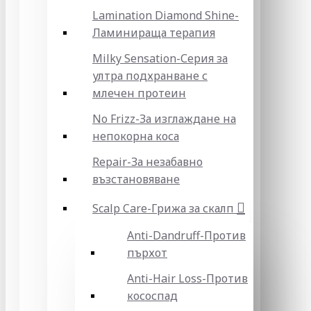
Lamination Diamond Shine-
Ламинираща терапия
Milky Sensation-Серия за
ултра подхранване с
млечен протеин
No Frizz-За изглаждане на
непокорна коса
Repair-За незабавно
възстановяване
Scalp Care-Грижа за скалп
Anti-Dandruff-Против
пърхот
Anti-Hair Loss-Против
кососпад