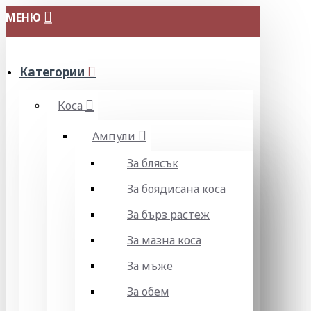
МЕНЮ
Категории
Коса
Ампули
За блясък
За боядисана коса
За бърз растеж
За мазна коса
За мъже
За обем