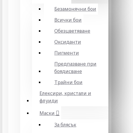
Безамонячни бои
Всички бои
Обезцветяване
Оксиданти
Пигменти
Предпазване при
боядисване
Трайни бои
Елексири, кристали и
флуиди
Маски
За блясък