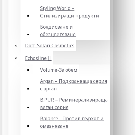
Styling World –
Стилизиращи продукти
Боядисване и
обезцветяване
Dott. Solari Cosmetics
Echosline
Volume-За обем
Argan – Подхранваща серия
с арган
B.PUR – Реминерализираща
веган серия
Balance - Против пърхот и
омазняване