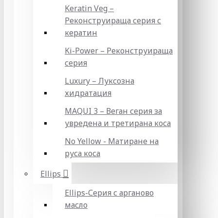
Keratin Veg –
Реконструираща серия с
кератин
Ki-Power – Реконструираща
серия
Luxury – Луксозна
хидратация
MAQUI 3 – Веган серия за
увредена и третирана коса
No Yellow - Матиране на
руса коса
Ellips
Ellips-Серия с арганово
масло