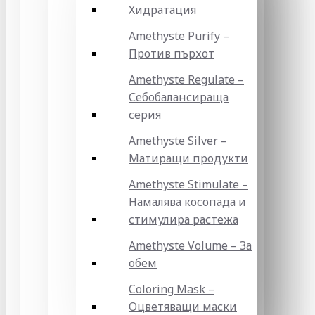
Хидратация
Amethyste Purify –
Против пърхот
Amethyste Regulate –
Себобалансираща
серия
Amethyste Silver –
Матиращи продукти
Amethyste Stimulate –
Намалява косопада и
стимулира растежа
Amethyste Volume – За
обем
Coloring Mask –
Оцветяващи маски