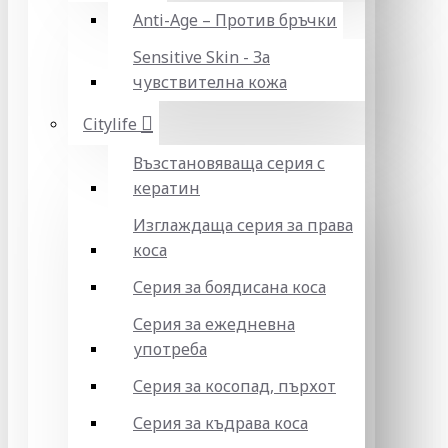
Anti-Age – Против бръчки
Sensitive Skin - За
чувствителна кожа
Citylife
Възстановяваща серия с
кератин
Изглаждаща серия за права
коса
Серия за боядисана коса
Серия за ежедневна
употреба
Серия за косопад, пърхот
Серия за къдрава коса