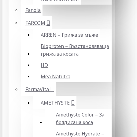
Fanola
FARCOM
ARREN – Грижа за мъже
Bioproten – Възстановяваща
грижа за косата
HD
Mea Natutra
FarmaVita
AMETHYSTE
Amethyste Color – За
боядисана коса
Amethyste Hydrate –