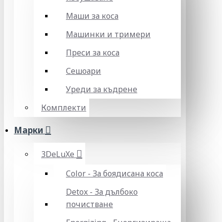
Маши за коса
Машинки и тримери
Преси за коса
Сешоари
Уреди за къдрене
Комплекти
Марки
3DeLuXe
Color - За боядисана коса
Detox - За дълбоко
почистване