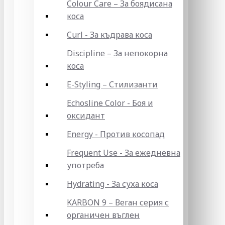
Colour Care – За боядисана
коса
Curl - За къдрава коса
Discipline – За непокорна
коса
E-Styling – Стилизанти
Echosline Color - Боя и
оксидант
Energy - Против косопад
Frequent Use - За ежедневна
употреба
Hydrating - За суха коса
KARBON 9 – Веган серия с
органичен въглен