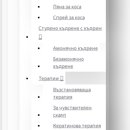
Пяна за коса
Спрей за коса
Студено къдрене с къдрин
Амонячно къдрене
Безамонячно
къдрене
Терапии
Възстановяваща
терапия
За чувствителен
скалп
Кератинова терапия