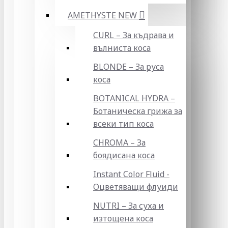
AMETHYSTE NEW
CURL – За къдрава и
вълниста коса
BLONDE – За руса
коса
BOTANICAL HYDRA –
Ботаническа грижа за
всеки тип коса
CHROMA – За
боядисана коса
Instant Color Fluid -
Оцветяващи флуиди
NUTRI – За суха и
изтощена коса