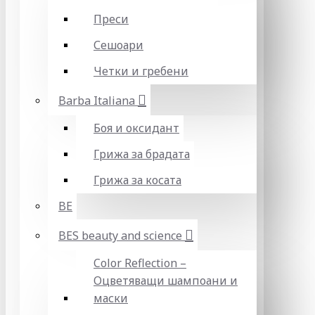
Преси
Сешоари
Четки и гребени
Barba Italiana
Боя и оксидант
Грижа за брадата
Грижа за косата
BE
BES beauty and science
Color Reflection –
Оцветяващи шампоани и
маски