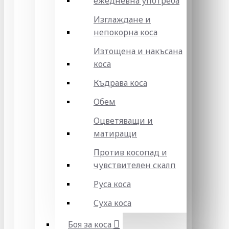
ежедневна употреба
Изглаждане и
непокорна коса
Изтощена и накъсана
коса
Къдрава коса
Обем
Оцветяващи и
матиращи
Против косопад и
чувствителен скалп
Руса коса
Суха коса
Боя за коса