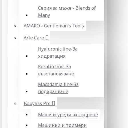
Серия за мъже - Blends of
Many
AMARO - Gentleman's Tools
Arte Care
Hyaluronic line-За
хидратация
Keratin line–За
възстановяване
Macadamia line-За
подхранване
Babyliss Pro
Маши и уреди за къдрене
Машинки и тримери