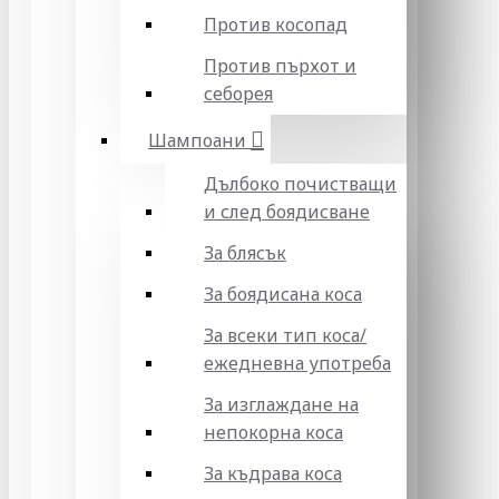
Против косопад
Против пърхот и
себорея
Шампоани
Дълбоко почистващи
и след боядисване
За блясък
За боядисана коса
За всеки тип коса/
ежедневна употреба
За изглаждане на
непокорна коса
За къдрава коса