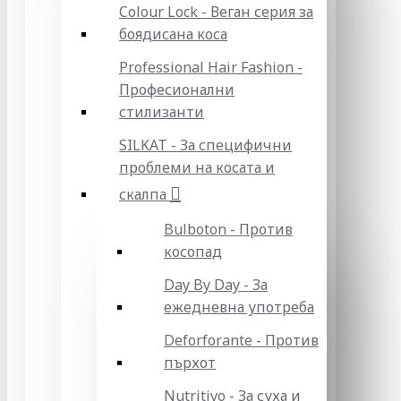
Colour Lock - Веган серия за
боядисана коса
Professional Hair Fashion -
Професионални
стилизанти
SILKAT - За специфични
проблеми на косата и
скалпа
Bulboton - Против
косопад
Day By Day - За
ежедневна употреба
Deforforante - Против
пърхот
Nutritivo - За суха и