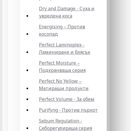
Dry and Damage - Суха и
увредена коса
Energising – Против
косопад
Perfect Laminoplex -
Ламиниране и блясък
Perfect Moisture –
Подхранваща серия
Perfect No Yellow –
Матиращи продукти
Perfect Volume - За обем
Purifyng - Против пърхот
Sebum Regulation -
Себорегулираща серия