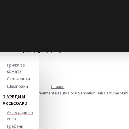
Грижа за
кожата
Стилизанти
Шампоани
Начало
юм за коса Brelil Biotreatment Beauty Floral Sensation Hair Parfume 50ml
УРЕДИ И
АКСЕСОАРИ
Аксесоари за
коса
Гребени