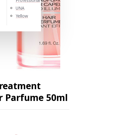
Professional
UNA
Yellow
treatment
ir Parfume 50ml