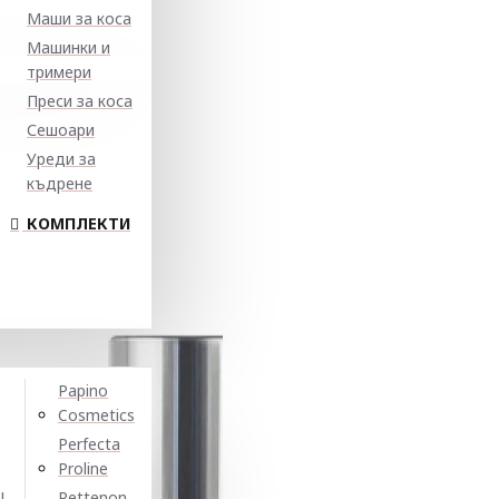
Маши за коса
Машинки и
тримери
Преси за коса
Сешоари
Уреди за
къдрене
КОМПЛЕКТИ
Papino
Cosmetics
Perfecta
Proline
N
Pettenon