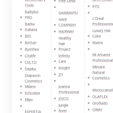
Free Limix
Tools
KYO
BaByliss
GAMMAPIU
PRO
L'Oreal
HAIR
Barba
Professionn
COMPANY
Italiana
Luxury Hair
HAIRWAY
BES
Color
Healthy
Bettari
Matrix
Hair
Byothea
Project
Mi Amante
Citylife
Infinity
Professional
Care
CULT.O
Mimare
Insight
Depilia
Natural
JJ's
Diapason
Cosmetics
Cosmetics
Milano
Joanna
Moroccanoil
Professional
Echosline
OLAPLEX
JOICO
Ellірѕ
Orofluido
Jungle
OWAY
fever
EXPERTIA