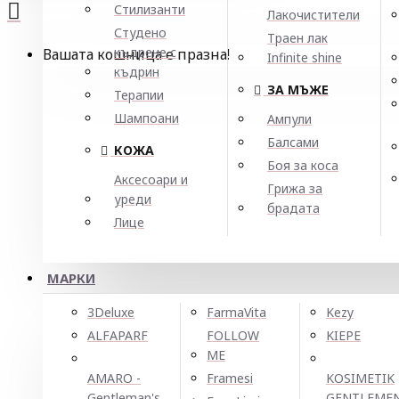
Стилизанти
Лакочистители
Студено
Траен лак
къдрене с
Вашата кошница е празна!
Infinite shine
къдрин
ЗА МЪЖЕ
Терапии
Шампоани
Ампули
Балсами
КОЖА
Боя за коса
Аксесоари и
Грижа за
уреди
брадата
Лице
МАРКИ
3Deluxe
FarmaVita
Kezy
ALFAPARF
FOLLOW
KIEPE
ME
AMARO -
Framesi
KOSIMETIK
Gentleman's
GENTLEME