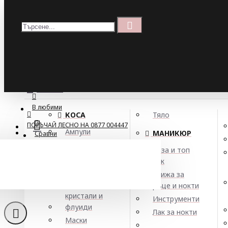
Меню
Кошница
Menu
ПОРЪЧАЙ ЛЕСНО НА 0877 004447
МЕНЮ
В любими
КОСА
Тяло
ПОРЪЧАЙ ЛЕСНО НА 0877 004447
Ампули
МАНИКЮР
Сравни
Арган
База и топ
Балсами
лак
Парф
Боя за коса
Грижа за
Елексири,
ръце и нокти
кристали и
Инструменти
флуиди
Лак за нокти
Маски