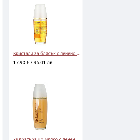
Кристали за блясък с ленено семе и серамиди Brelil Biotreatment Beauty Cristalli Liquidi 60ml
17.90 € / 35.01 лв.
Хидратиращо мляко с ленено семе и серамиди Brelil Biotreatment Beauty Hydra Gloss 125ml