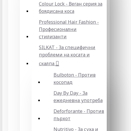
Colour Lock - Веган серия за
боядисана коса
Professional Hair Fashion -
Професионални
стилизанти
SILKAT - За специфични
проблеми на косата и
скалпа
Bulboton - Против
косопад
Day By Day - За
ежедневна употреба
Deforforante - Против
пърхот
Nutritivo - За суха и