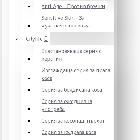
Anti-Age – Против бръчки
Sensitive Skin - За
чувствителна кожа
Citylife
Възстановяваща серия с
кератин
Изглаждаща серия за права
коса
Серия за боядисана коса
Серия за ежедневна
употреба
Серия за косопад, пърхот
Серия за къдрава коса