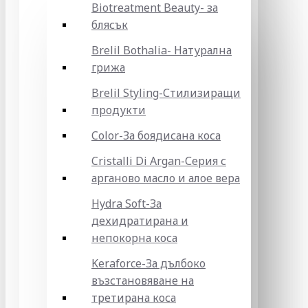
Biotreatment Beauty- за
блясък
Brelil Bothalia- Натурална
грижа
Brelil Styling-Стилизиращи
продукти
Color-За боядисана коса
Cristalli Di Argan-Серия с
арганово масло и алое вера
Hydra Soft-За
дехидратирана и
непокорна коса
Keraforce-За дълбоко
възстановяване на
третирана коса