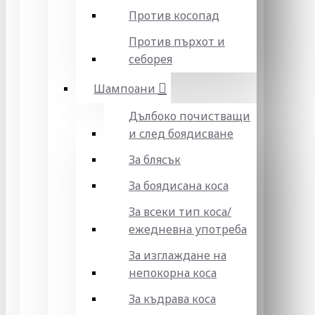
Против косопад
Против пърхот и
себорея
Шампоани
Дълбоко почистващи
и след боядисване
За блясък
За боядисана коса
За всеки тип коса/
ежедневна употреба
За изглаждане на
непокорна коса
За къдрава коса