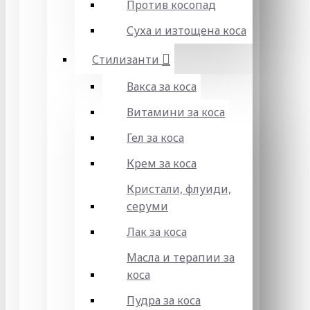
Против косопад
Суха и изтощена коса
Стилизанти
Вакса за коса
Витамини за коса
Гел за коса
Крем за коса
Кристали, флуиди,
серуми
Лак за коса
Масла и терапии за
коса
Пудра за коса