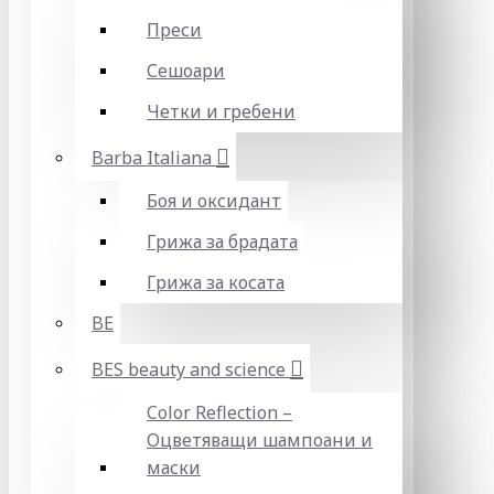
Преси
Сешоари
Четки и гребени
Barba Italiana
Боя и оксидант
Грижа за брадата
Грижа за косата
BE
BES beauty and science
Color Reflection –
Оцветяващи шампоани и
маски