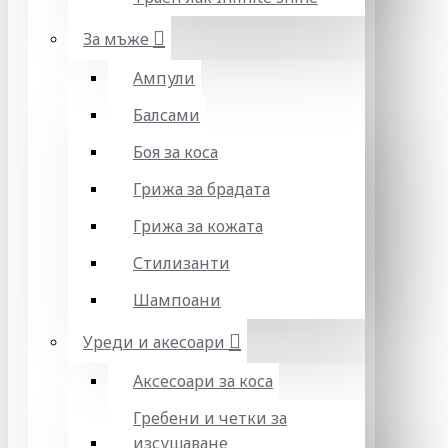
За мъже
Ампули
Балсами
Боя за коса
Грижа за брадата
Грижа за кожата
Стилизанти
Шампоани
Уреди и акесоари
Аксесоари за коса
Гребени и четки за
изсушаване