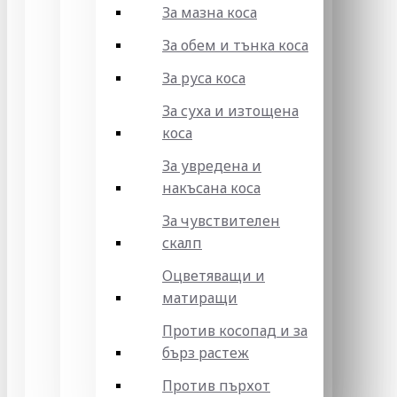
За мазна коса
За обем и тънка коса
За руса коса
За суха и изтощена
коса
За увредена и
накъсана коса
За чувствителен
скалп
Оцветяващи и
матиращи
Против косопад и за
бърз растеж
Против пърхот