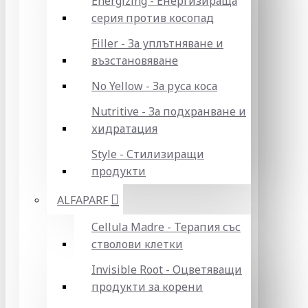
Energizing - Енергизираща
серия против косопад
Filler - За уплътняване и
възстановяване
No Yellow - За руса коса
Nutritive - За подхранване и
хидратация
Style - Стилизиращи
продукти
ALFAPARF
Cellula Madre - Терапия със
стволови клетки
Invisible Root - Оцветяващи
продукти за корени