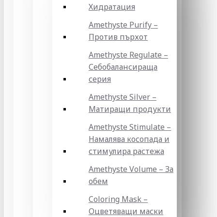
Хидратация
Amethyste Purify –
Против пърхот
Amethyste Regulate –
Себобалансираща
серия
Amethyste Silver –
Матиращи продукти
Amethyste Stimulate –
Намалява косопада и
стимулира растежа
Amethyste Volume – За
обем
Coloring Mask –
Оцветяващи маски