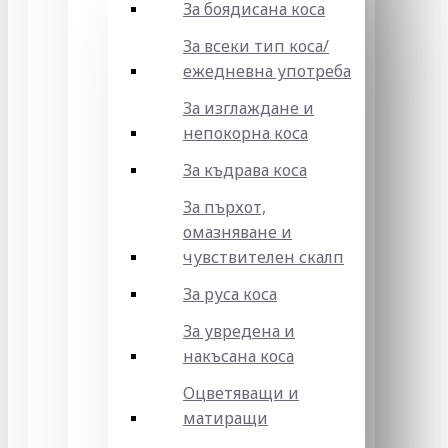
За боядисана коса
За всеки тип коса/
ежедневна употреба
За изглаждане и
непокорна коса
За къдрава коса
За пърхот,
омазняване и
чувствителен скалп
За руса коса
За увредена и
накъсана коса
Оцветяващи и
матиращи