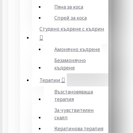
Пяна за коса
Спрей за коса
Студено къдрене с къдрин
Амонячно къдрене
Безамонячно
къдрене
Терапии
Възстановяваща
терапия
За чувствителен
скалп
Кератинова терапия