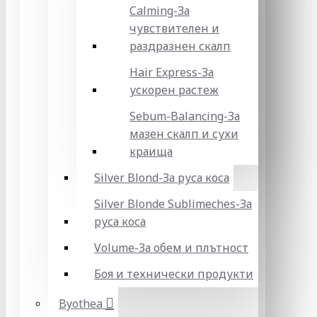
Calming-За
чувствителен и
раздразнен скалп
Hair Express-За
ускорен растеж
Sebum-Balancing-За
мазен скалп и сухи
краища
Silver Blond-За руса коса
Silver Blonde Sublіmeches-За
руса коса
Volume-За обем и плътност
Боя и технически продукти
Byothea