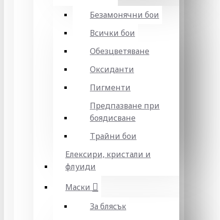
Безамонячни бои
Всички бои
Обезцветяване
Оксиданти
Пигменти
Предпазване при
боядисване
Трайни бои
Елексири, кристали и
флуиди
Маски
За блясък