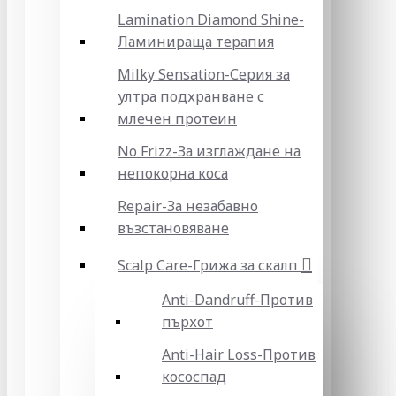
Lamination Diamond Shine-
Ламинираща терапия
Milky Sensation-Серия за
ултра подхранване с
млечен протеин
No Frizz-За изглаждане на
непокорна коса
Repair-За незабавно
възстановяване
Scalp Care-Грижа за скалп
Anti-Dandruff-Против
пърхот
Anti-Hair Loss-Против
кососпад