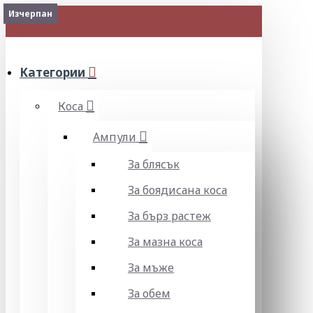
Изчерпан
Изчерпан
Изчерпан
Изчерпан
МЕНЮ
Категории
Коса
Ампули
За блясък
За боядисана коса
За бърз растеж
За мазна коса
За мъже
За обем