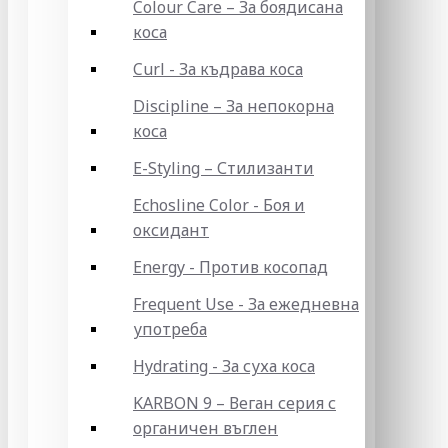
Colour Care – За боядисана
коса
Curl - За къдрава коса
Discipline – За непокорна
коса
E-Styling – Стилизанти
Echosline Color - Боя и
оксидант
Energy - Против косопад
Frequent Use - За ежедневна
употреба
Hydrating - За суха коса
KARBON 9 – Веган серия с
органичен въглен