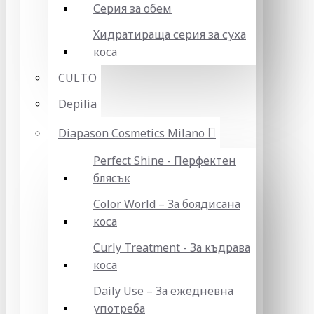
Серия за обем
Хидратираща серия за суха
коса
CULT.O
Depilia
Diapason Cosmetics Milano
Perfect Shine - Перфектен
блясък
Color World – За боядисана
коса
Curly Treatment - За къдрава
коса
Daily Use – За ежедневна
употреба