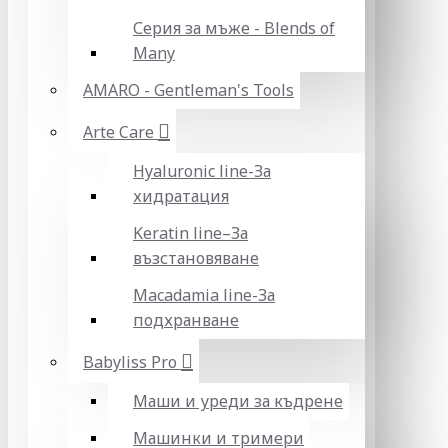
Серия за мъже - Blends of
Many
AMARO - Gentleman's Tools
Arte Care
Hyaluronic line-За
хидратация
Keratin line–За
възстановяване
Macadamia line-За
подхранване
Babyliss Pro
Маши и уреди за къдрене
Машинки и тримери