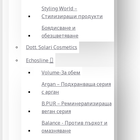
Styling World –
Стилизиращи продукти
Боядисване и
обезцветяване
Dott. Solari Cosmetics
Echosline
Volume-За обем
Argan – Подхранваща серия
с арган
B.PUR – Реминерализираща
веган серия
Balance - Против пърхот и
омазняване