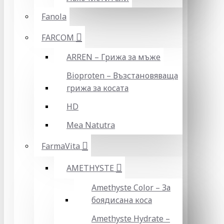
Fanola
FARCOM
ARREN – Грижа за мъже
Bioproten – Възстановяваща
грижа за косата
HD
Mea Natutra
FarmaVita
AMETHYSTE
Amethyste Color – За
боядисана коса
Amethyste Hydrate –