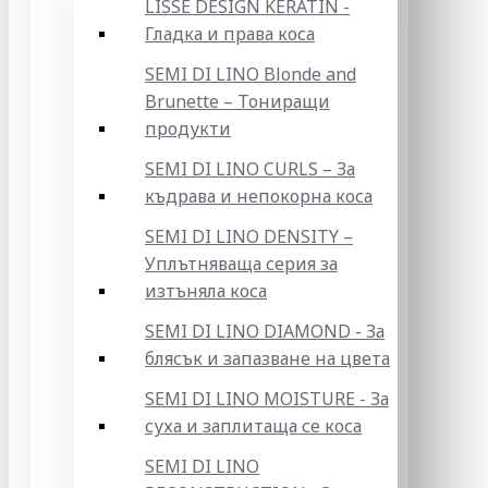
LISSE DESIGN KERATIN -
Гладка и права коса
SEMI DI LINO Blonde and
Brunette – Тониращи
продукти
SEMI DI LINO CURLS – За
къдрава и непокорна коса
SEMI DI LINO DENSITY –
Уплътняваща серия за
изтъняла коса
SEMI DI LINO DIAMOND - За
блясък и запазване на цвета
SEMI DI LINO MOISTURE - За
суха и заплитаща се коса
SEMI DI LINO