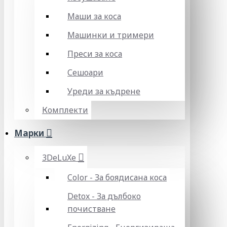
Маши за коса
Машинки и тримери
Преси за коса
Сешоари
Уреди за къдрене
Комплекти
Марки
3DeLuXe
Color - За боядисана коса
Detox - За дълбоко
почистване