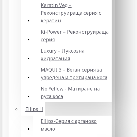
Keratin Veg –
Реконструираща серия с
кератин
Ki-Power – Реконструираща
серия
Luxury – Луксозна
хидратация
MAQUI 3 – Веган серия за
увредена и третирана коса
No Yellow - Матиране на
руса коса
Ellips
Ellips-Серия с арганово
масло