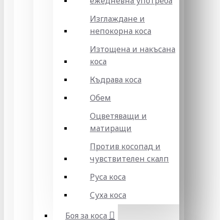
ежедневна употреба
Изглаждане и
непокорна коса
Изтощена и накъсана
коса
Къдрава коса
Обем
Оцветяващи и
матиращи
Против косопад и
чувствителен скалп
Руса коса
Суха коса
Боя за коса