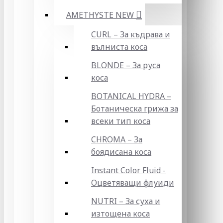
AMETHYSTE NEW
CURL – За къдрава и
вълниста коса
BLONDE – За руса
коса
BOTANICAL HYDRA –
Ботаническа грижа за
всеки тип коса
CHROMA – За
боядисана коса
Instant Color Fluid -
Оцветяващи флуиди
NUTRI – За суха и
изтощена коса