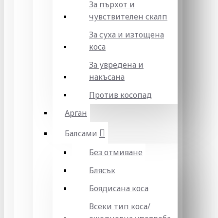
За пърхот и
чувствителен скалп
За суха и изтощена
коса
За увредена и
накъсана
Против косопад
Арган
Балсами
Без отмиване
Блясък
Боядисана коса
Всеки тип коса/