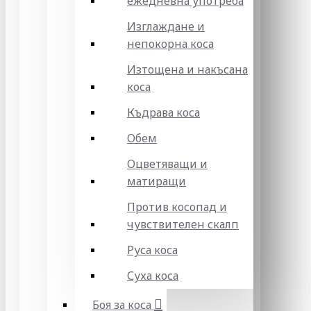
ежедневна употреба
Изглаждане и
непокорна коса
Изтощена и накъсана
коса
Къдрава коса
Обем
Оцветяващи и
матиращи
Против косопад и
чувствителен скалп
Руса коса
Суха коса
Боя за коса