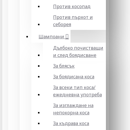
Против косопад
Против пърхот и
себорея
Шампоани
Дълбоко почистващи
и след боядисване
За блясък
За боядисана коса
За всеки тип коса/
ежедневна употреба
За изглаждане на
непокорна коса
За къдрава коса