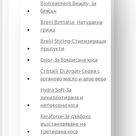
Biotreatment Beauty- за
блясък
Brelil Bothalia- Натурална
грижа
Brelil Styling-Стилизиращи
продукти
Color-За боядисана коса
Cristalli Di Argan-Серия с
арганово масло и алое вера
Hydra Soft-За
дехидратирана и
непокорна коса
Keraforce-За дълбоко
възстановяване на
третирана коса