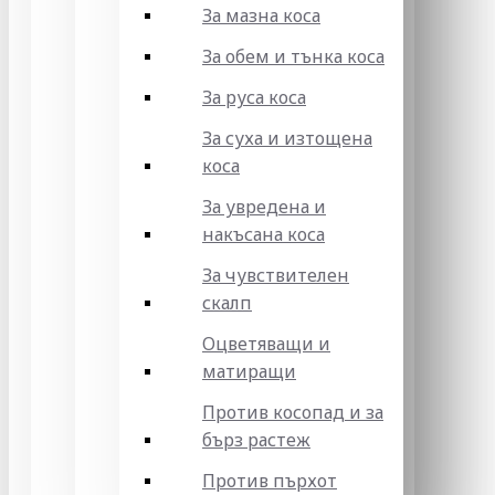
За мазна коса
За обем и тънка коса
За руса коса
За суха и изтощена
коса
За увредена и
накъсана коса
За чувствителен
скалп
Оцветяващи и
матиращи
Против косопад и за
бърз растеж
Против пърхот