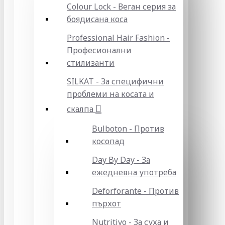
Colour Lock - Веган серия за
боядисана коса
Professional Hair Fashion -
Професионални
стилизанти
SILKAT - За специфични
проблеми на косата и
скалпа
Bulboton - Против
косопад
Day By Day - За
ежедневна употреба
Deforforante - Против
пърхот
Nutritivo - За суха и