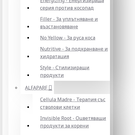
Energizing - Енергизираща
серия против косопад
Filler - За уплътняване и
възстановяване
No Yellow - За руса коса
Nutritive - За подхранване и
хидратация
Style - Стилизиращи
продукти
ALFAPARF
Cellula Madre - Терапия със
стволови клетки
Invisible Root - Оцветяващи
продукти за корени