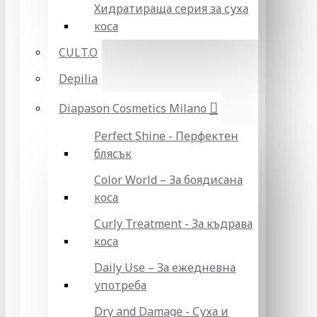
Хидратираща серия за суха
коса
CULT.O
Depilia
Diapason Cosmetics Milano
Perfect Shine - Перфектен
блясък
Color World – За боядисана
коса
Curly Treatment - За къдрава
коса
Daily Use – За ежедневна
употреба
Dry and Damage - Суха и