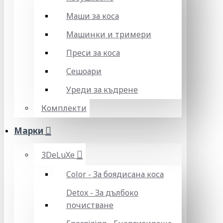
Маши за коса
Машинки и тримери
Преси за коса
Сешоари
Уреди за къдрене
Комплекти
Марки
3DeLuXe
Color - За боядисана коса
Detox - За дълбоко
почистване