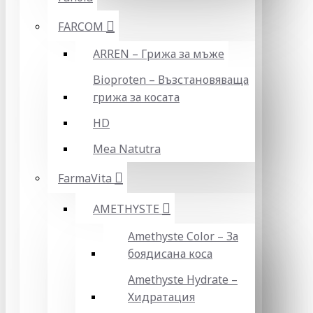
FARCOM
ARREN – Грижа за мъже
Bioproten – Възстановяваща
грижа за косата
HD
Mea Natutra
FarmaVita
AMETHYSTE
Amethyste Color – За
боядисана коса
Amethyste Hydrate –
Хидратация