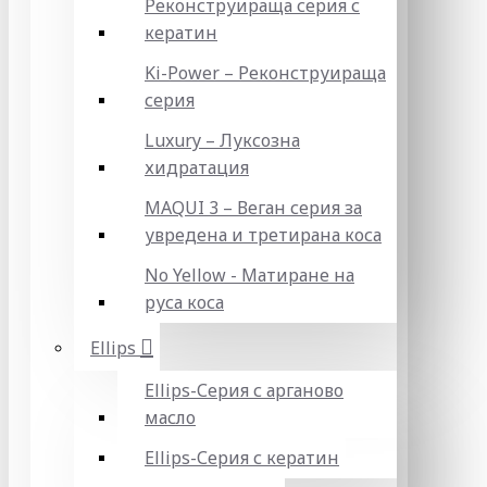
Реконструираща серия с
кератин
Ki-Power – Реконструираща
серия
Luxury – Луксозна
хидратация
MAQUI 3 – Веган серия за
увредена и третирана коса
No Yellow - Матиране на
руса коса
Ellips
Ellips-Серия с арганово
масло
Ellips-Серия с кератин