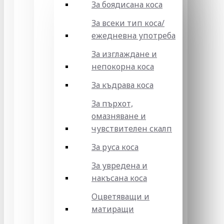
За боядисана коса
За всеки тип коса/
ежедневна употреба
За изглаждане и
непокорна коса
За къдрава коса
За пърхот,
омазняване и
чувствителен скалп
За руса коса
За увредена и
накъсана коса
Оцветяващи и
матиращи