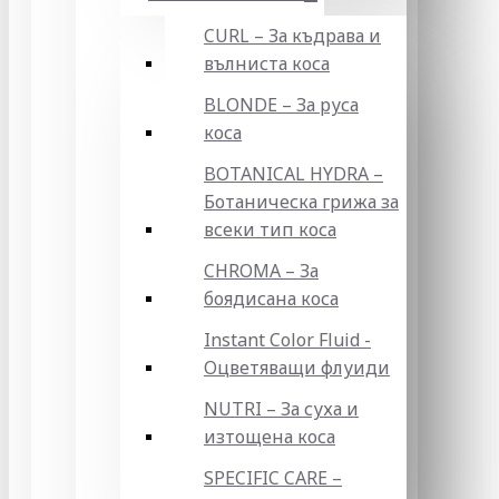
CURL – За къдрава и
вълниста коса
BLONDE – За руса
коса
BOTANICAL HYDRA –
Ботаническа грижа за
всеки тип коса
CHROMA – За
боядисана коса
Instant Color Fluid -
Оцветяващи флуиди
NUTRI – За суха и
изтощена коса
SPECIFIC CARE –