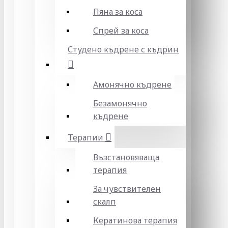
Пяна за коса
Спрей за коса
Студено къдрене с къдрин
Амонячно къдрене
Безамонячно
къдрене
Терапии
Възстановяваща
терапия
За чувствителен
скалп
Кератинова терапия