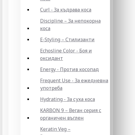
Curl - За къдрава коса
Discipline – За непокорна
коса
E-Styling – Стилизанти
Echosline Color - Боя и
оксидант
Energy - Против косопад
Frequent Use - За ежедневна
употреба
Hydrating - За суха коса
KARBON 9 – Веган серия с
органичен въглен
Keratin Veg –