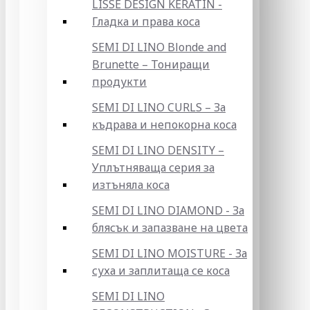
LISSE DESIGN KERATIN -
Гладка и права коса
SEMI DI LINO Blonde and
Brunette – Тониращи
продукти
SEMI DI LINO CURLS – За
къдрава и непокорна коса
SEMI DI LINO DENSITY –
Уплътняваща серия за
изтъняла коса
SEMI DI LINO DIAMOND - За
блясък и запазване на цвета
SEMI DI LINO MOISTURE - За
суха и заплитаща се коса
SEMI DI LINO