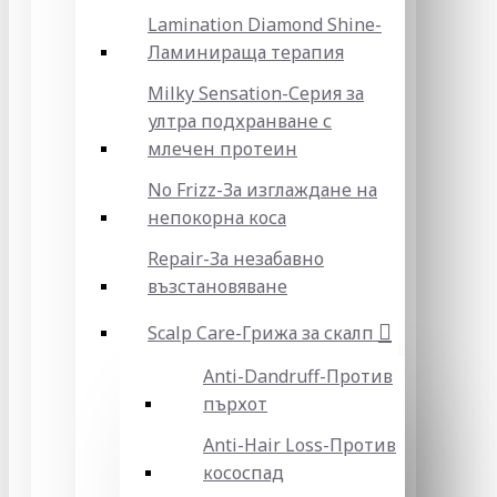
Lamination Diamond Shine-
Ламинираща терапия
Milky Sensation-Серия за
ултра подхранване с
млечен протеин
No Frizz-За изглаждане на
непокорна коса
Repair-За незабавно
възстановяване
Scalp Care-Грижа за скалп
Anti-Dandruff-Против
пърхот
Anti-Hair Loss-Против
кососпад