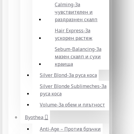
Calming-За
чувствителен и
раздразнен скалп
Hair Express-За
ускорен растеж
Sebum-Balancing-За
мазен скалп и сухи
краища
Silver Blond-За руса коса
Silver Blonde Sublіmeches-За
руса коса
Volume-За обем и плътност
Byothea
Anti-Age – Против бръчки