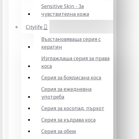
Sensitive Skin - За
чувствителна кожа
Citylife
Възстановяваща серия с
кератин
Изглаждаща серия за права
коса
Серия за боядисана коса
Серия за ежедневна
употреба
Серия за косопад, пърхот
Серия за къдрава коса
Серия за обем