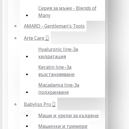
Серия за мъже - Blends of
Many
AMARO - Gentleman's Tools
Arte Care
Hyaluronic line-За
хидратация
Keratin line–За
възстановяване
Macadamia line-За
подхранване
Babyliss Pro
Маши и уреди за къдрене
Машинки и тримери