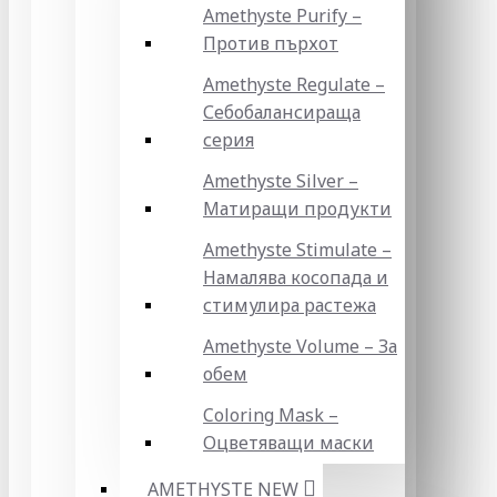
Amethyste Purify –
Против пърхот
Amethyste Regulate –
Себобалансираща
серия
Amethyste Silver –
Матиращи продукти
Amethyste Stimulate –
Намалява косопада и
стимулира растежа
Amethyste Volume – За
обем
Coloring Mask –
Оцветяващи маски
AMETHYSTE NEW