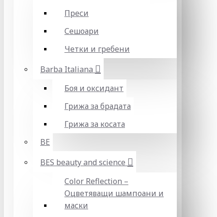
Преси
Сешоари
Четки и гребени
Barba Italiana
Боя и оксидант
Грижа за брадата
Грижа за косата
BE
BES beauty and science
Color Reflection –
Оцветяващи шампоани и
маски