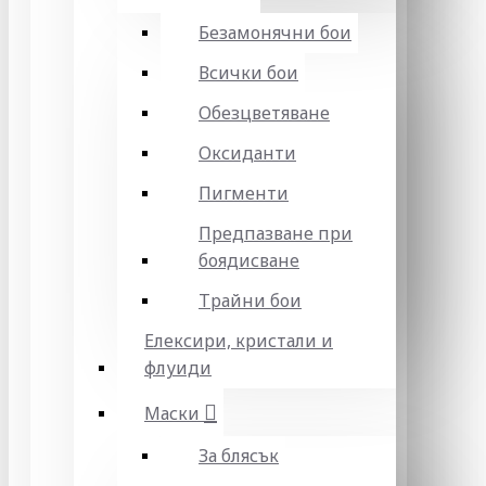
Безамонячни бои
Всички бои
Обезцветяване
Оксиданти
Пигменти
Предпазване при
боядисване
Трайни бои
Елексири, кристали и
флуиди
Маски
За блясък