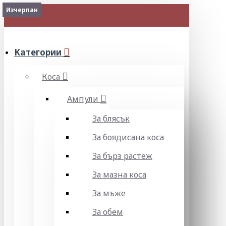
Изчерпан
Изчерпан
Изчерпан
Изчерпан
Изчерпан
Изчерпан
МЕНЮ
Категории
Коса
Ампули
За блясък
За боядисана коса
За бърз растеж
За мазна коса
За мъже
За обем