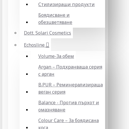
Стилизиращи продукти
Боядисване и
обезцветяване
Dott. Solari Cosmetics
Echosline
Volume-За обем
Argan – Подхранваща серия
с арган
B.PUR – Реминерализираща
веган серия
Balance - Против пърхот и
омазняване
Colour Care – За боядисана
коса