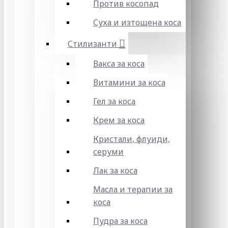
Против косопад
Суха и изтощена коса
Стилизанти
Вакса за коса
Витамини за коса
Гел за коса
Крем за коса
Кристали, флуиди,
серуми
Лак за коса
Масла и терапии за
коса
Пудра за коса