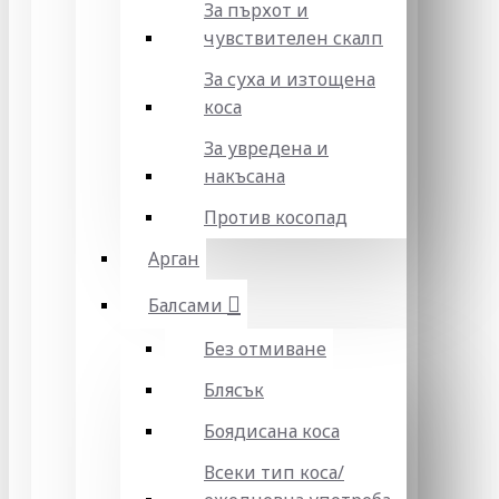
За пърхот и
чувствителен скалп
За суха и изтощена
коса
За увредена и
накъсана
Против косопад
Арган
Балсами
Без отмиване
Блясък
Боядисана коса
Всеки тип коса/