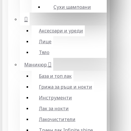
Сухи шампоани
Аксесоари и уреди
Лице
Тяло
Маникюр
База и топ лак
Грижа за ръце и нокти
Инструменти
Лак за нокти
Лакочистители
Траен лак Infinite shine