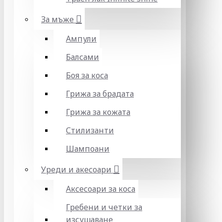
За мъже
Ампули
Балсами
Боя за коса
Грижа за брадата
Грижа за кожата
Стилизанти
Шампоани
Уреди и акесоари
Аксесоари за коса
Гребени и четки за
изсушаване