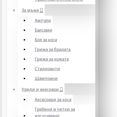
За мъже
Ампули
Балсами
Боя за коса
Грижа за брадата
Грижа за кожата
Стилизанти
Шампоани
Уреди и акесоари
Аксесоари за коса
Гребени и четки за
изсушаване