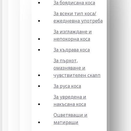
За боядисана коса
За всеки тип коса/
ежедневна употреба
За изглаждане и
непокорна коса
За къдрава коса
За пърхот,
омазняване и
чувствителен скалп
За руса коса
За увредена и
накъсана коса
Оцветяващи и
матиращи