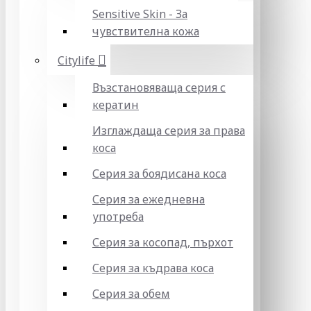
Sensitive Skin - За
чувствителна кожа
Citylife
Възстановяваща серия с
кератин
Изглаждаща серия за права
коса
Серия за боядисана коса
Серия за ежедневна
употреба
Серия за косопад, пърхот
Серия за къдрава коса
Серия за обем