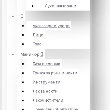
Сухи шампоани
Аксесоари и уреди
Лице
Тяло
Маникюр
База и топ лак
Грижа за ръце и нокти
Инструменти
Лак за нокти
Лакочистители
Траен лак Infinite shine