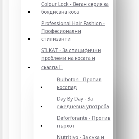
Colour Lock - Веган серия за
боядисана коса
Professional Hair Fashion -
Професионални
стилизанти
SILKAT - За специфични
проблеми на косата и
скалпа
Bulboton - Против
косопад
Day By Day - За
ежедневна употреба
Deforforante - Против
пърхот
Nutritivo - За суха и