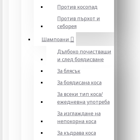
Против косопад
Против пърхот и
себорея
Шампоани
Дълбоко почистващи
и след боядисване
За блясък
За боядисана коса
За всеки тип коса/
ежедневна употреба
За изглаждане на
непокорна коса
За къдрава коса