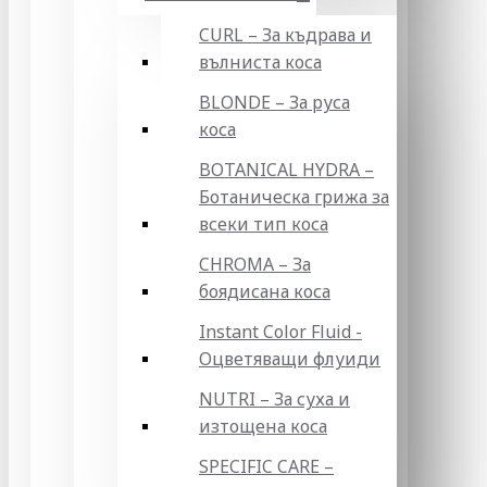
CURL – За къдрава и
вълниста коса
BLONDE – За руса
коса
BOTANICAL HYDRA –
Ботаническа грижа за
всеки тип коса
CHROMA – За
боядисана коса
Instant Color Fluid -
Оцветяващи флуиди
NUTRI – За суха и
изтощена коса
SPECIFIC CARE –