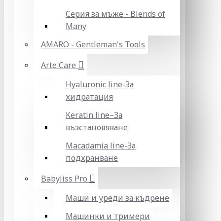
Серия за мъже - Blends of
Many
AMARO - Gentleman's Tools
Arte Care
Hyaluronic line-За
хидратация
Keratin line–За
възстановяване
Macadamia line-За
подхранване
Babyliss Pro
Маши и уреди за къдрене
Машинки и тримери