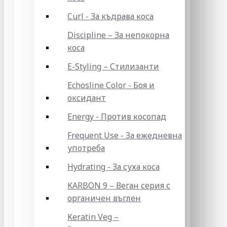
Curl - За къдрава коса
Discipline – За непокорна
коса
E-Styling – Стилизанти
Echosline Color - Боя и
оксидант
Energy - Против косопад
Frequent Use - За ежедневна
употреба
Hydrating - За суха коса
KARBON 9 – Веган серия с
органичен въглен
Keratin Veg –