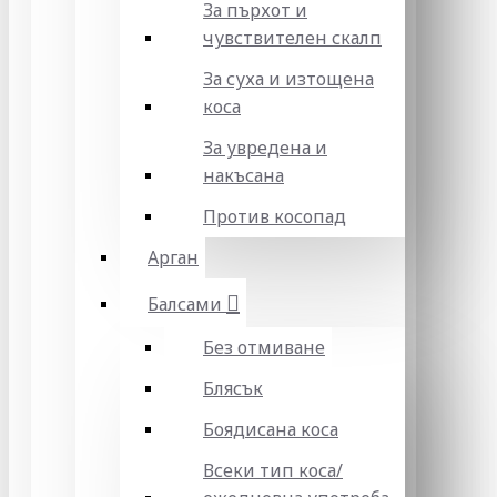
За пърхот и
чувствителен скалп
За суха и изтощена
коса
За увредена и
накъсана
Против косопад
Арган
Балсами
Без отмиване
Блясък
Боядисана коса
Всеки тип коса/