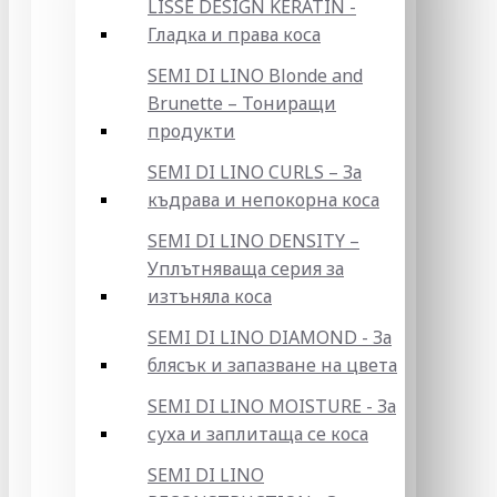
LISSE DESIGN KERATIN -
Гладка и права коса
SEMI DI LINO Blonde and
Brunette – Тониращи
продукти
SEMI DI LINO CURLS – За
къдрава и непокорна коса
SEMI DI LINO DENSITY –
Уплътняваща серия за
изтъняла коса
SEMI DI LINO DIAMOND - За
блясък и запазване на цвета
SEMI DI LINO MOISTURE - За
суха и заплитаща се коса
SEMI DI LINO