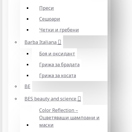
Преси
Сешоари
Четки и гребени
Barba Italiana
Боя и оксидант
Грижа за брадата
Грижа за косата
BE
BES beauty and science
Color Reflection –
Оцветяващи шампоани и
маски