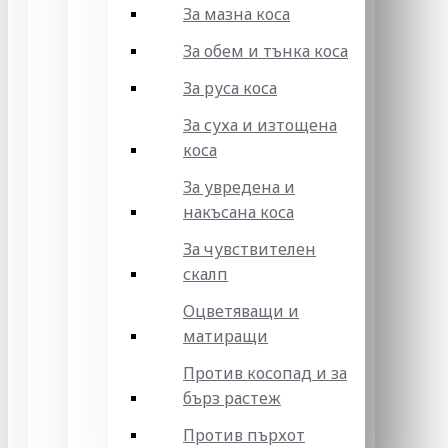
За мазна коса
За обем и тънка коса
За руса коса
За суха и изтощена
коса
За увредена и
накъсана коса
За чувствителен
скалп
Оцветяващи и
матиращи
Против косопад и за
бърз растеж
Против пърхот