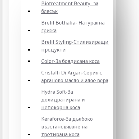
Biotreatment Beauty- за
блясък
Brelil Bothalia- Натурална
грижа
Brelil Styling-Стилизиращи
продукти
Color-За боядисана коса
Cristalli Di Argan-Серия с
арганово масло и алое вера
Hydra Soft-За
дехидратирана и
непокорна коса
Keraforce-За дълбоко
възстановяване на
третирана коса