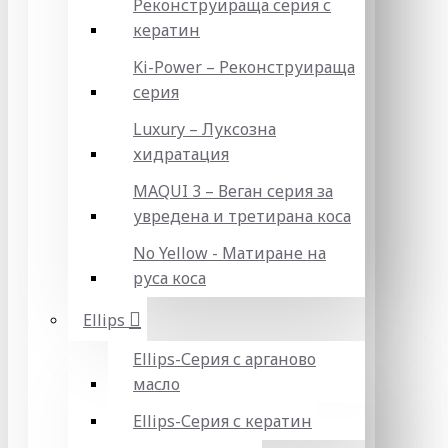
Реконструираща серия с
кератин
Ki-Power – Реконструираща
серия
Luxury – Луксозна
хидратация
MAQUI 3 – Веган серия за
увредена и третирана коса
No Yellow - Матиране на
руса коса
Ellips
Ellips-Серия с арганово
масло
Ellips-Серия с кератин