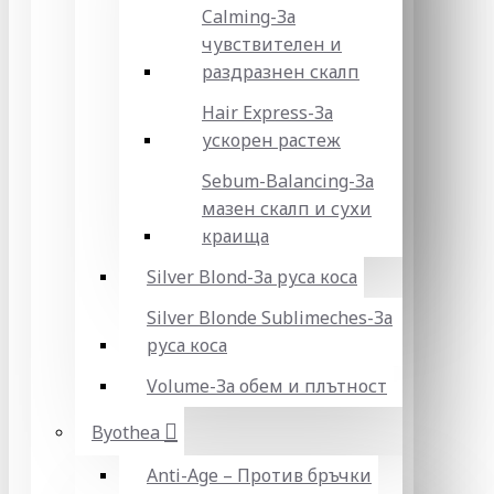
Calming-За
чувствителен и
раздразнен скалп
Hair Express-За
ускорен растеж
Sebum-Balancing-За
мазен скалп и сухи
краища
Silver Blond-За руса коса
Silver Blonde Sublіmeches-За
руса коса
Volume-За обем и плътност
Byothea
Anti-Age – Против бръчки