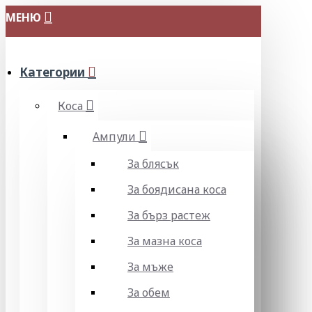
МЕНЮ
Категории
Коса
Ампули
За блясък
За боядисана коса
За бърз растеж
За мазна коса
За мъже
За обем