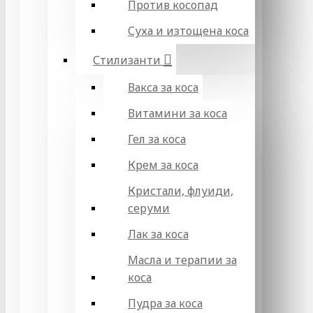
Против косопад
Суха и изтощена коса
Стилизанти
Вакса за коса
Витамини за коса
Гел за коса
Крем за коса
Кристали, флуиди,
серуми
Лак за коса
Масла и терапии за
коса
Пудра за коса