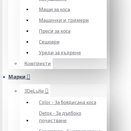
Маши за коса
Машинки и тримери
Преси за коса
Сешоари
Уреди за къдрене
Комплекти
Марки
3DeLuXe
Color - За боядисана коса
Detox - За дълбоко
почистване