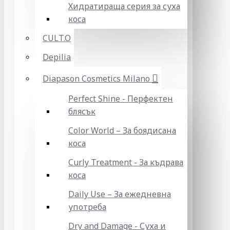
Хидратираща серия за суха
коса
CULT.O
Depilia
Diapason Cosmetics Milano
Perfect Shine - Перфектен
блясък
Color World – За боядисана
коса
Curly Treatment - За къдрава
коса
Daily Use – За ежедневна
употреба
Dry and Damage - Суха и