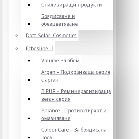
Стилизиращи продукти
Боядисване и
обезцветяване
Dott. Solari Cosmetics
Echosline
Volume-За обем
Argan – Подхранваща серия
с арган
B.PUR – Реминерализираща
веган серия
Balance - Против пърхот и
омазняване
Colour Care – За боядисана
коса