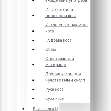
ежедневна употреба
Изглаждане и
непокорна коса
Изтощена и накъсана
коса
Къдрава коса
Обем
Оцветяващи и
матиращи
Против косопад и
чувствителен скалп
Руса коса
Суха коса
Боя за коса