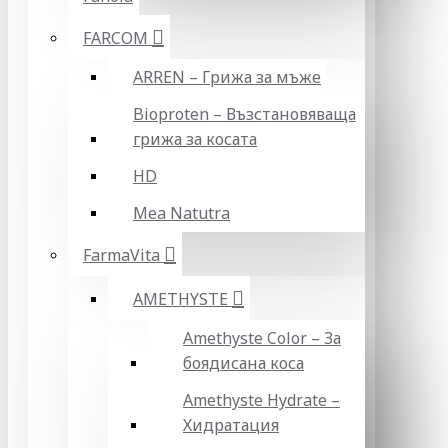
FARCOM
ARREN – Грижа за мъже
Bioproten – Възстановяваща
грижа за косата
HD
Mea Natutra
FarmaVita
AMETHYSTE
Amethyste Color – За
боядисана коса
Amethyste Hydrate –
Хидратация