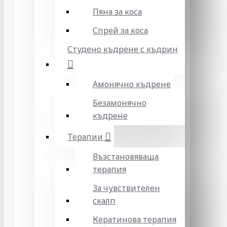
Пяна за коса
Спрей за коса
Студено къдрене с къдрин
Амонячно къдрене
Безамонячно
къдрене
Терапии
Възстановяваща
терапия
За чувствителен
скалп
Кератинова терапия