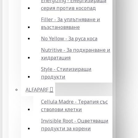
Energizing - Енергизираща
серия против косопад
Filler - За уплътняване и
възстановяване
No Yellow - За руса коса
Nutritive - За подхранване и
хидратация
Style - Стилизиращи
продукти
ALFAPARF
Cellula Madre - Терапия със
стволови клетки
Invisible Root - Оцветяващи
продукти за корени