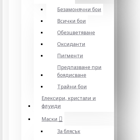
Безамонячни бои
Всички бои
Обезцветяване
Оксиданти
Пигменти
Предпазване при
боядисване
Трайни бои
Елексири, кристали и
флуиди
Маски
За блясък