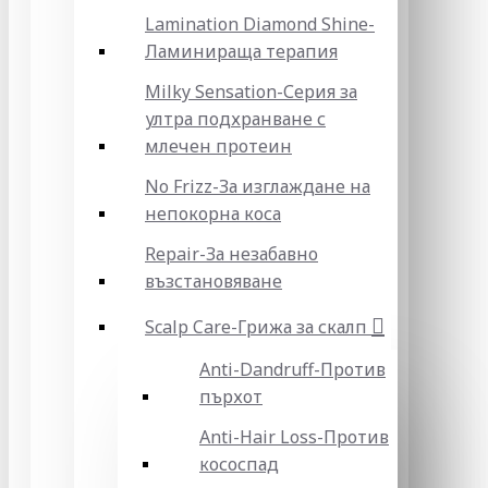
Lamination Diamond Shine-
Ламинираща терапия
Milky Sensation-Серия за
ултра подхранване с
млечен протеин
No Frizz-За изглаждане на
непокорна коса
Repair-За незабавно
възстановяване
Scalp Care-Грижа за скалп
Anti-Dandruff-Против
пърхот
Anti-Hair Loss-Против
кососпад