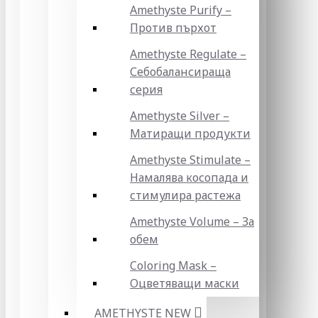
Amethyste Purify –
Против пърхот
Amethyste Regulate –
Себобалансираща
серия
Amethyste Silver –
Матиращи продукти
Amethyste Stimulate –
Намалява косопада и
стимулира растежа
Amethyste Volume – За
обем
Coloring Mask –
Оцветяващи маски
AMETHYSTE NEW