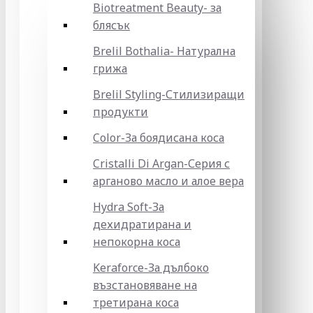
Biotreatment Beauty- за
блясък
Brelil Bothalia- Натурална
грижа
Brelil Styling-Стилизиращи
продукти
Color-За боядисана коса
Cristalli Di Argan-Серия с
арганово масло и алое вера
Hydra Soft-За
дехидратирана и
непокорна коса
Keraforce-За дълбоко
възстановяване на
третирана коса