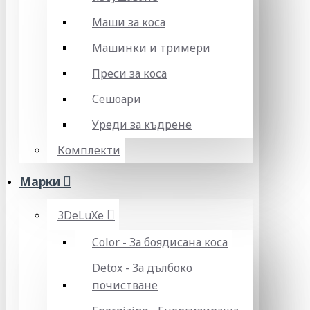
Маши за коса
Машинки и тримери
Преси за коса
Сешоари
Уреди за къдрене
Комплекти
Марки
3DeLuXe
Color - За боядисана коса
Detox - За дълбоко
почистване