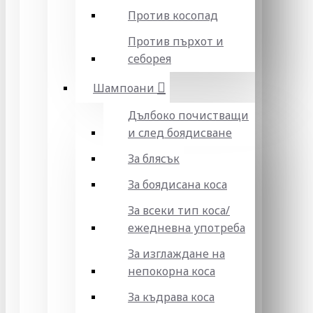
Против косопад
Против пърхот и
себорея
Шампоани
Дълбоко почистващи
и след боядисване
За блясък
За боядисана коса
За всеки тип коса/
ежедневна употреба
За изглаждане на
непокорна коса
За къдрава коса