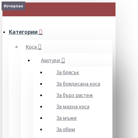
Изчерпан
Изчерпан
МЕНЮ
Категории
Коса
Ампули
За блясък
За боядисана коса
За бърз растеж
За мазна коса
За мъже
За обем