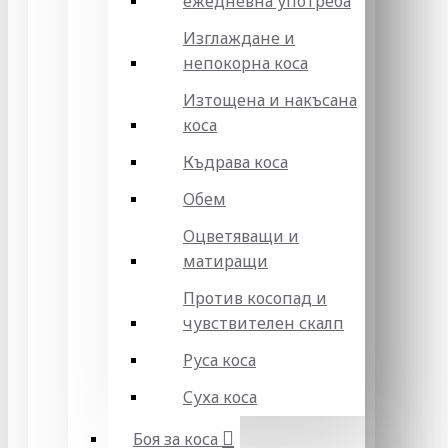
ежедневна употреба
Изглаждане и
непокорна коса
Изтощена и накъсана
коса
Къдрава коса
Обем
Оцветяващи и
матиращи
Против косопад и
чувствителен скалп
Руса коса
Суха коса
Боя за коса