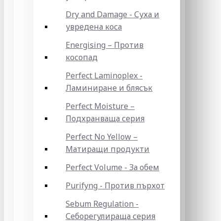
Dry and Damage - Суха и
увредена коса
Energising – Против
косопад
Perfect Laminoplex -
Ламиниране и блясък
Perfect Moisture –
Подхранваща серия
Perfect No Yellow –
Матиращи продукти
Perfect Volume - За обем
Purifyng - Против пърхот
Sebum Regulation -
Себорегулираща серия