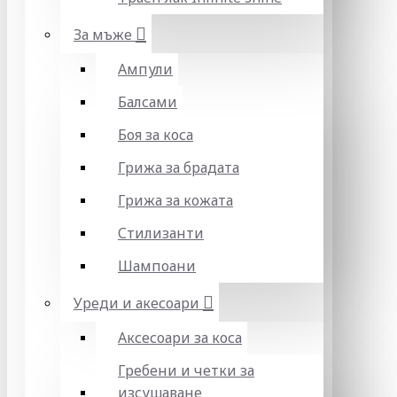
За мъже
Ампули
Балсами
Боя за коса
Грижа за брадата
Грижа за кожата
Стилизанти
Шампоани
Уреди и акесоари
Аксесоари за коса
Гребени и четки за
изсушаване