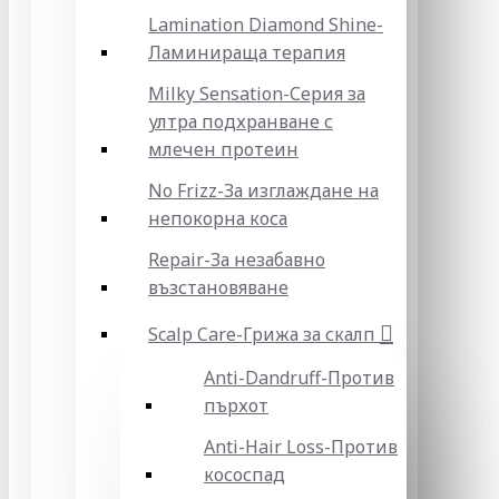
Lamination Diamond Shine-
Ламинираща терапия
Milky Sensation-Серия за
ултра подхранване с
млечен протеин
No Frizz-За изглаждане на
непокорна коса
Repair-За незабавно
възстановяване
Scalp Care-Грижа за скалп
Anti-Dandruff-Против
пърхот
Anti-Hair Loss-Против
кососпад