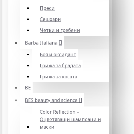
Преси
Сешоари
Четки и гребени
Barba Italiana
Боя и оксидант
Грижа за брадата
Грижа за косата
BE
BES beauty and science
Color Reflection –
Оцветяващи шампоани и
маски