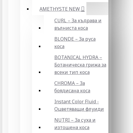
AMETHYSTE NEW
CURL – За къдрава и
вълниста коса
BLONDE – За руса
коса
BOTANICAL HYDRA –
Ботаническа грижа за
всеки тип коса
CHROMA – За
боядисана коса
Instant Color Fluid -
Оцветяващи флуиди
NUTRI – За суха и
изтощена коса