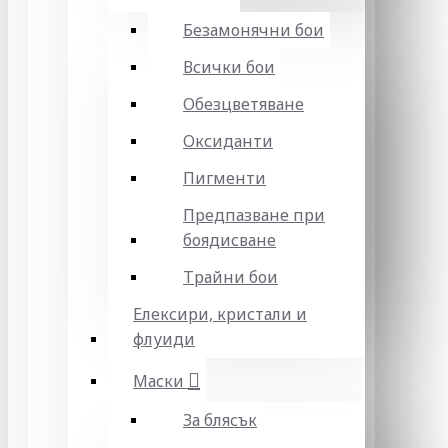
Безамонячни бои
Всички бои
Обезцветяване
Оксиданти
Пигменти
Предпазване при
боядисване
Трайни бои
Елексири, кристали и
флуиди
Маски
За блясък