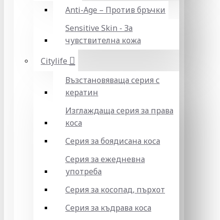
Anti-Age – Против бръчки
Sensitive Skin - За
чувствителна кожа
Citylife
Възстановяваща серия с
кератин
Изглаждаща серия за права
коса
Серия за боядисана коса
Серия за ежедневна
употреба
Серия за косопад, пърхот
Серия за къдрава коса