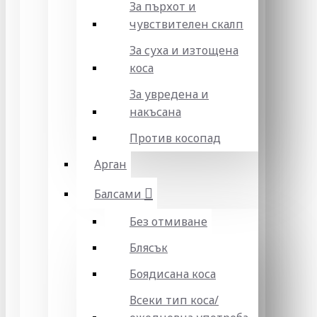
За пърхот и
чувствителен скалп
За суха и изтощена
коса
За увредена и
накъсана
Против косопад
Арган
Балсами
Без отмиване
Блясък
Боядисана коса
Всеки тип коса/