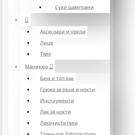
Сухи шампоани
Аксесоари и уреди
Лице
Тяло
Маникюр
База и топ лак
Грижа за ръце и нокти
Инструменти
Лак за нокти
Лакочистители
Траен лак Infinite shine