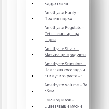
Хидратация
Amethyste Purify –
Против пърхот
Amethyste Regulate –
Себобалансираща
серия
Amethyste Silver –
Матиращи продукти
Amethyste Stimulate –
Намалява косопада и
стимулира растежа
Amethyste Volume – За
обем
Coloring Mask –
Оцветяващи маски