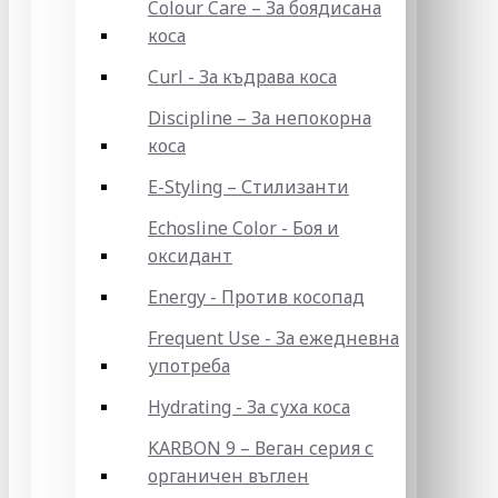
Colour Care – За боядисана
коса
Curl - За къдрава коса
Discipline – За непокорна
коса
E-Styling – Стилизанти
Echosline Color - Боя и
оксидант
Energy - Против косопад
Frequent Use - За ежедневна
употреба
Hydrating - За суха коса
KARBON 9 – Веган серия с
органичен въглен