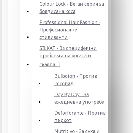
Colour Lock - Веган серия за
боядисана коса
Professional Hair Fashion -
Професионални
стилизанти
SILKAT - За специфични
проблеми на косата и
скалпа
Bulboton - Против
косопад
Day By Day - За
ежедневна употреба
Deforforante - Против
пърхот
Nutritivo - За суха и