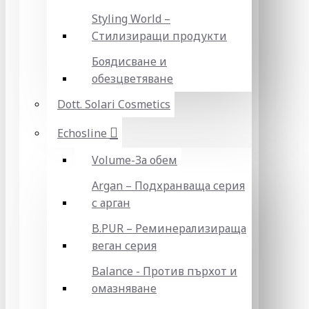
Styling World –
Стилизиращи продукти
Боядисване и
обезцветяване
Dott. Solari Cosmetics
Echosline
Volume-За обем
Argan – Подхранваща серия
с арган
B.PUR – Реминерализираща
веган серия
Balance - Против пърхот и
омазняване