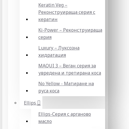
Keratin Veg –
Реконструираща серия с
кератин
Ki-Power – Реконструираща
серия
Luxury – Луксозна
хидратация
MAQUI 3 – Веган серия за
увредена и третирана коса
No Yellow - Матиране на
руса коса
Ellips
Ellips-Серия с арганово
масло