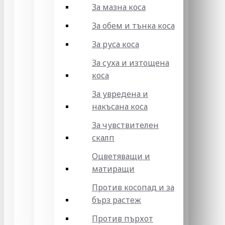
За мазна коса
За обем и тънка коса
За руса коса
За суха и изтощена
коса
За увредена и
накъсана коса
За чувствителен
скалп
Оцветяващи и
матиращи
Против косопад и за
бърз растеж
Против пърхот