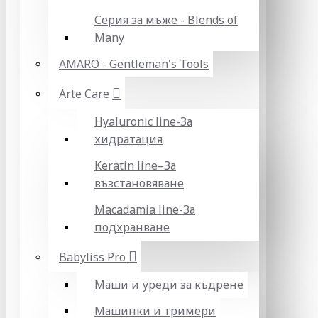
Серия за мъже - Blends of
Many
AMARO - Gentleman's Tools
Arte Care
Hyaluronic line-За
хидратация
Keratin line–За
възстановяване
Macadamia line-За
подхранване
Babyliss Pro
Маши и уреди за къдрене
Машинки и тримери