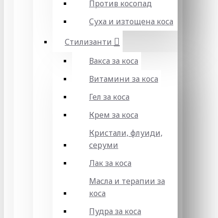
Против косопад
Суха и изтощена коса
Стилизанти
Вакса за коса
Витамини за коса
Гел за коса
Крем за коса
Кристали, флуиди,
серуми
Лак за коса
Масла и терапии за
коса
Пудра за коса