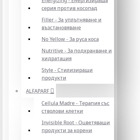
Energizing - Енергизираща
серия против косопад
Filler - За уплътняване и
възстановяване
No Yellow - За руса коса
Nutritive - За подхранване и
хидратация
Style - Стилизиращи
продукти
ALFAPARF
Cellula Madre - Терапия със
стволови клетки
Invisible Root - Оцветяващи
продукти за корени