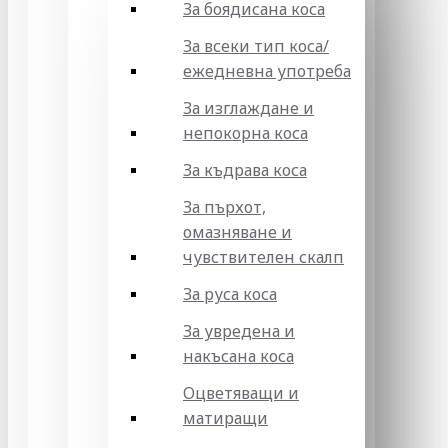
За боядисана коса
За всеки тип коса/
ежедневна употреба
За изглаждане и
непокорна коса
За къдрава коса
За пърхот,
омазняване и
чувствителен скалп
За руса коса
За увредена и
накъсана коса
Оцветяващи и
матиращи