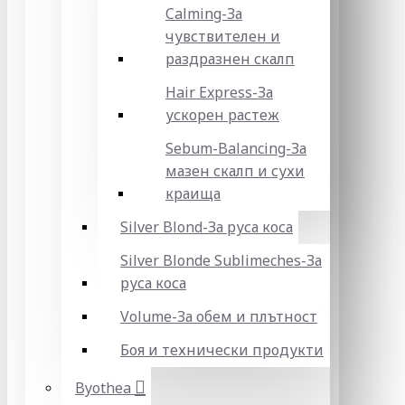
Calming-За
чувствителен и
раздразнен скалп
Hair Express-За
ускорен растеж
Sebum-Balancing-За
мазен скалп и сухи
краища
Silver Blond-За руса коса
Silver Blonde Sublіmeches-За
руса коса
Volume-За обем и плътност
Боя и технически продукти
Byothea