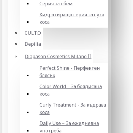
Серия за обем
Хидратираща серия за суха
коса
CULT.O
Depilia
Diapason Cosmetics Milano
Perfect Shine - Перфектен
блясък
Color World – За боядисана
коса
Curly Treatment - За къдрава
коса
Daily Use – За ежедневна
употреба