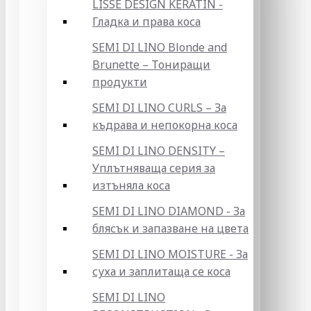
LISSE DESIGN KERATIN -
Гладка и права коса
SEMI DI LINO Blonde and
Brunette – Тониращи
продукти
SEMI DI LINO CURLS – За
къдрава и непокорна коса
SEMI DI LINO DENSITY –
Уплътняваща серия за
изтъняла коса
SEMI DI LINO DIAMOND - За
блясък и запазване на цвета
SEMI DI LINO MOISTURE - За
суха и заплитаща се коса
SEMI DI LINO