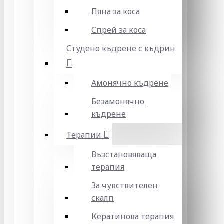
Пяна за коса
Спрей за коса
Студено къдрене с къдрин
Амонячно къдрене
Безамонячно
къдрене
Терапии
Възстановяваща
терапия
За чувствителен
скалп
Кератинова терапия