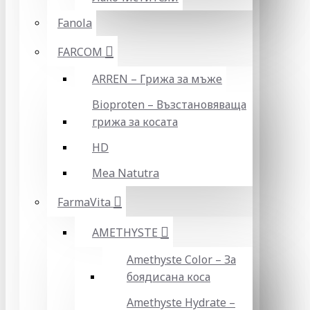
Fanola
FARCOM
ARREN – Грижа за мъже
Bioproten – Възстановяваща
грижа за косата
HD
Mea Natutra
FarmaVita
AMETHYSTE
Amethyste Color – За
боядисана коса
Amethyste Hydrate –