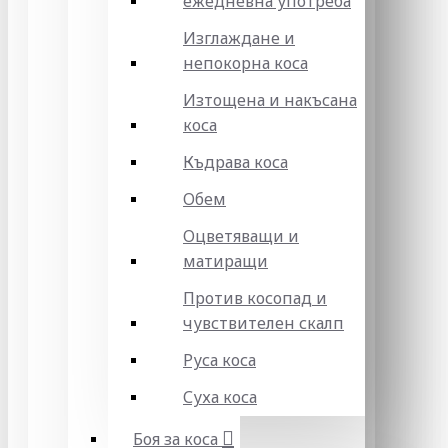
ежедневна употреба
Изглаждане и
непокорна коса
Изтощена и накъсана
коса
Къдрава коса
Обем
Оцветяващи и
матиращи
Против косопад и
чувствителен скалп
Руса коса
Суха коса
Боя за коса