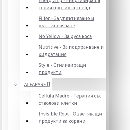
Energizing - Енергизираща
серия против косопад
Filler - За уплътняване и
възстановяване
No Yellow - За руса коса
Nutritive - За подхранване и
хидратация
Style - Стилизиращи
продукти
ALFAPARF
Cellula Madre - Терапия със
стволови клетки
Invisible Root - Оцветяващи
продукти за корени