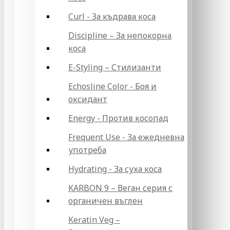
Curl - За къдрава коса
Discipline – За непокорна
коса
E-Styling – Стилизанти
Echosline Color - Боя и
оксидант
Energy - Против косопад
Frequent Use - За ежедневна
употреба
Hydrating - За суха коса
KARBON 9 – Веган серия с
органичен въглен
Keratin Veg –