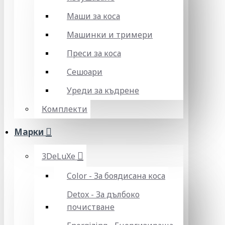
Маши за коса
Машинки и тримери
Преси за коса
Сешоари
Уреди за къдрене
Комплекти
Марки
3DeLuXe
Color - За боядисана коса
Detox - За дълбоко
почистване