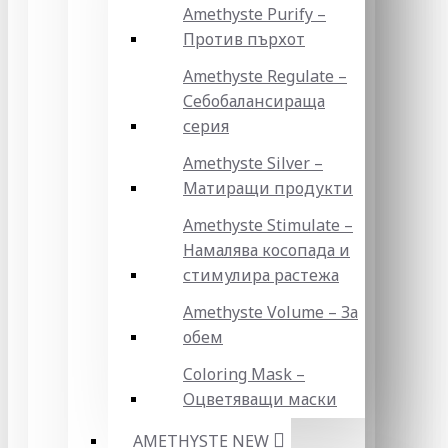
Amethyste Purify –
Против пърхот
Amethyste Regulate –
Себобалансираща
серия
Amethyste Silver –
Матиращи продукти
Amethyste Stimulate –
Намалява косопада и
стимулира растежа
Amethyste Volume – За
обем
Coloring Mask –
Оцветяващи маски
AMETHYSTE NEW