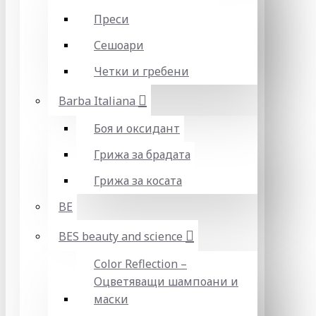
Преси
Сешоари
Четки и гребени
Barba Italiana
Боя и оксидант
Грижа за брадата
Грижа за косата
BE
BES beauty and science
Color Reflection –
Оцветяващи шампоани и
маски