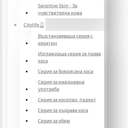
Sensitive Skin - За
чувствителна кожа
Citylife
Възстановяваща серия с
кератин
Изглаждаща серия за права
коса
Серия за боядисана коса
Серия за ежедневна
употреба
Серия за косопад, пърхот
Серия за къдрава коса
Серия за обем