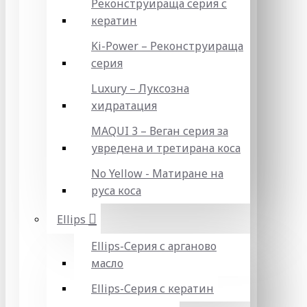
Реконструираща серия с
кератин
Ki-Power – Реконструираща
серия
Luxury – Луксозна
хидратация
MAQUI 3 – Веган серия за
увредена и третирана коса
No Yellow - Матиране на
руса коса
Ellips
Ellips-Серия с арганово
масло
Ellips-Серия с кератин