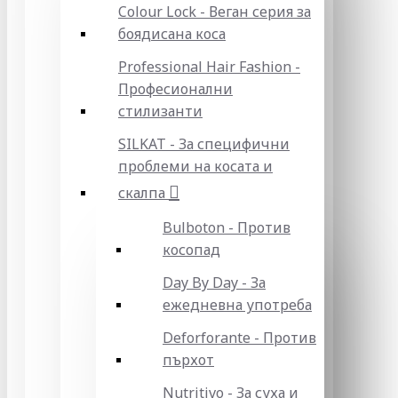
Colour Lock - Веган серия за
боядисана коса
Professional Hair Fashion -
Професионални
стилизанти
SILKAT - За специфични
проблеми на косата и
скалпа
Bulboton - Против
косопад
Day By Day - За
ежедневна употреба
Deforforante - Против
пърхот
Nutritivo - За суха и