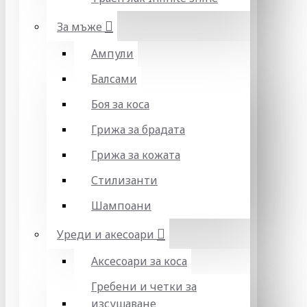
За мъже
Ампули
Балсами
Боя за коса
Грижа за брадата
Грижа за кожата
Стилизанти
Шампоани
Уреди и акесоари
Аксесоари за коса
Гребени и четки за
изсушаване