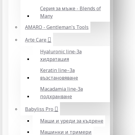
Серия за мъже - Blends of
Many
AMARO - Gentleman's Tools
Arte Care
Hyaluronic line-За
хидратация
Keratin line–За
възстановяване
Macadamia line-За
подхранване
Babyliss Pro
Маши и уреди за къдрене
Машинки и тримери