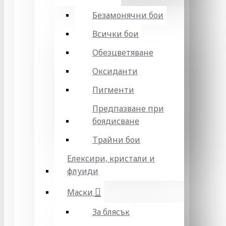
Безамонячни бои
Всички бои
Обезцветяване
Оксиданти
Пигменти
Предпазване при
боядисване
Трайни бои
Елексири, кристали и
флуиди
Маски
За блясък