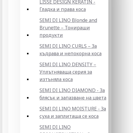
LISSE DESIGN KERATIN -
Гладка и права коса
SEMI DI LINO Blonde and
Brunette – Тониращи
продукти
SEMI DI LINO CURLS – За
къдрава и непокорна коса
SEMI DI LINO DENSITY –
Уплътняваща серия за
изтъняла коса
SEMI DI LINO DIAMOND - За
блясък и запазване на цвета
SEMI DI LINO MOISTURE - За
суха и заплитаща се коса
SEMI DI LINO