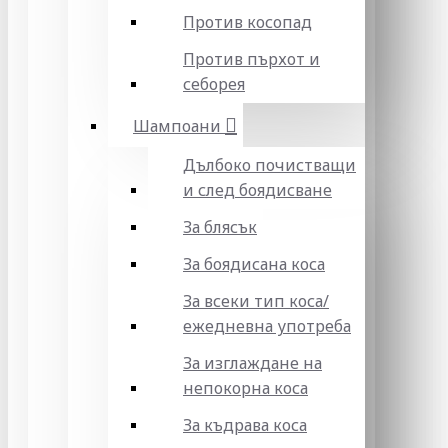
Против косопад
Против пърхот и
себорея
Шампоани
Дълбоко почистващи
и след боядисване
За блясък
За боядисана коса
За всеки тип коса/
ежедневна употреба
За изглаждане на
непокорна коса
За къдрава коса