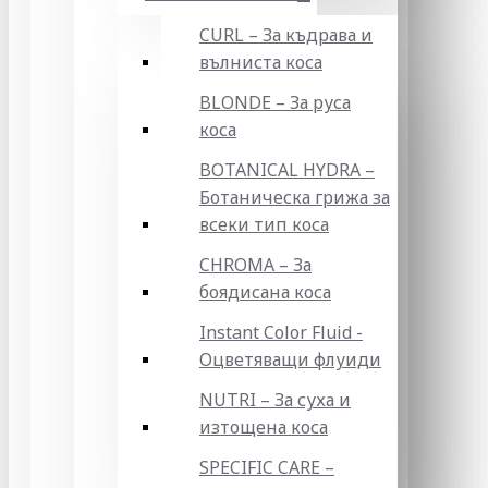
CURL – За къдрава и
вълниста коса
BLONDE – За руса
коса
BOTANICAL HYDRA –
Ботаническа грижа за
всеки тип коса
CHROMA – За
боядисана коса
Instant Color Fluid -
Оцветяващи флуиди
NUTRI – За суха и
изтощена коса
SPECIFIC CARE –