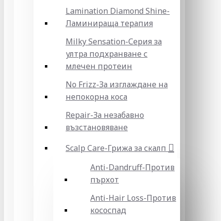
Lamination Diamond Shine-
Ламинираща терапия
Milky Sensation-Серия за
ултра подхранване с
млечен протеин
No Frizz-За изглаждане на
непокорна коса
Repair-За незабавно
възстановяване
Scalp Care-Грижа за скалп
Anti-Dandruff-Против
пърхот
Anti-Hair Loss-Против
кососпад