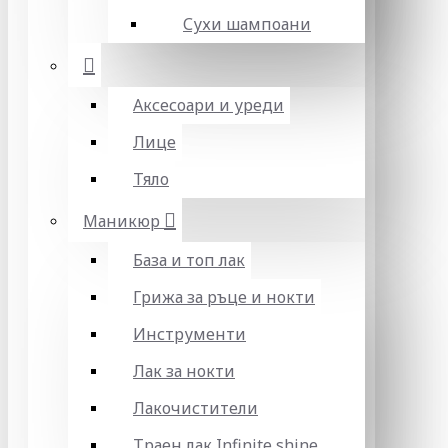
Сухи шампоани
Аксесоари и уреди
Лице
Тяло
Маникюр
База и топ лак
Грижа за ръце и нокти
Инструменти
Лак за нокти
Лакочистители
Траен лак Infinite shine