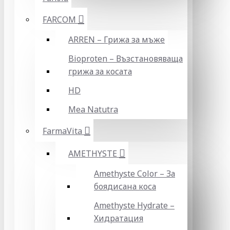
FARCOM
ARREN – Грижа за мъже
Bioproten – Възстановяваща
грижа за косата
HD
Mea Natutra
FarmaVita
AMETHYSTE
Amethyste Color – За
боядисана коса
Amethyste Hydrate –
Хидратация