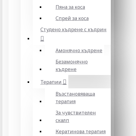
Пяна за коса
Спрей за коса
Студено къдрене с къдрин
Амонячно къдрене
Безамонячно
къдрене
Терапии
Възстановяваща
терапия
За чувствителен
скалп
Кератинова терапия