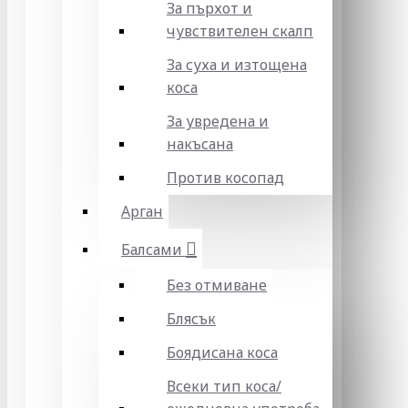
За пърхот и
чувствителен скалп
За суха и изтощена
коса
За увредена и
накъсана
Против косопад
Арган
Балсами
Без отмиване
Блясък
Боядисана коса
Всеки тип коса/