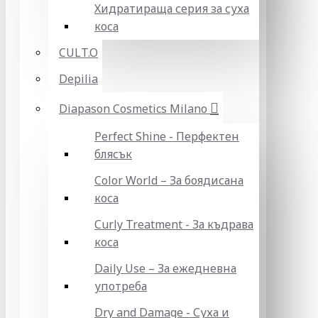
Хидратираща серия за суха
коса
CULT.O
Depilia
Diapason Cosmetics Milano
Perfect Shine - Перфектен
блясък
Color World – За боядисана
коса
Curly Treatment - За къдрава
коса
Daily Use – За ежедневна
употреба
Dry and Damage - Суха и