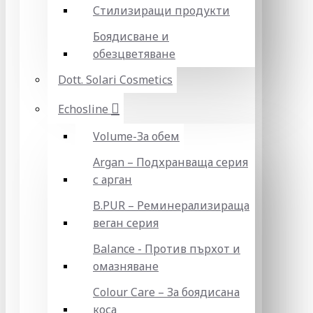
Стилизиращи продукти
Боядисване и
обезцветяване
Dott. Solari Cosmetics
Echosline
Volume-За обем
Argan – Подхранваща серия
с арган
B.PUR – Реминерализираща
веган серия
Balance - Против пърхот и
омазняване
Colour Care – За боядисана
коса