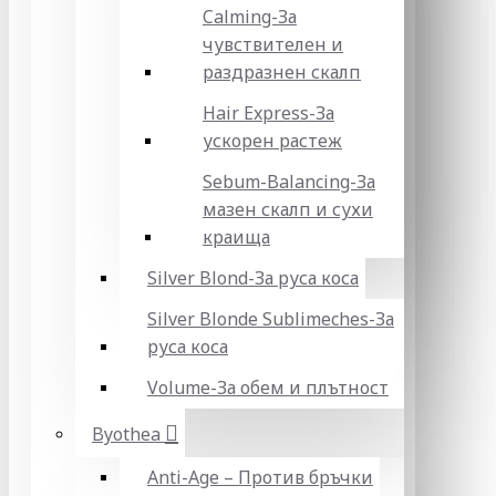
Calming-За
чувствителен и
раздразнен скалп
Hair Express-За
ускорен растеж
Sebum-Balancing-За
мазен скалп и сухи
краища
Silver Blond-За руса коса
Silver Blonde Sublіmeches-За
руса коса
Volume-За обем и плътност
Byothea
Anti-Age – Против бръчки