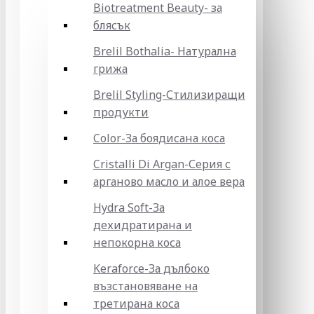
Biotreatment Beauty- за
блясък
Brelil Bothalia- Натурална
грижа
Brelil Styling-Стилизиращи
продукти
Color-За боядисана коса
Cristalli Di Argan-Серия с
арганово масло и алое вера
Hydra Soft-За
дехидратирана и
непокорна коса
Keraforce-За дълбоко
възстановяване на
третирана коса