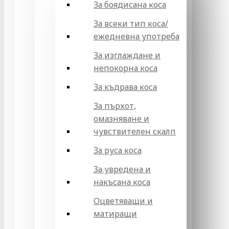
За боядисана коса
За всеки тип коса/
ежедневна употреба
За изглаждане и
непокорна коса
За къдрава коса
За пърхот,
омазняване и
чувствителен скалп
За руса коса
За увредена и
накъсана коса
Оцветяващи и
матиращи