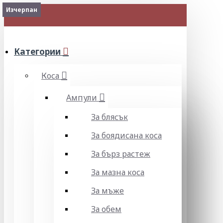
Изчерпан
Изчерпан
МЕНЮ
Категории
Коса
Ампули
За блясък
За боядисана коса
За бърз растеж
За мазна коса
За мъже
За обем