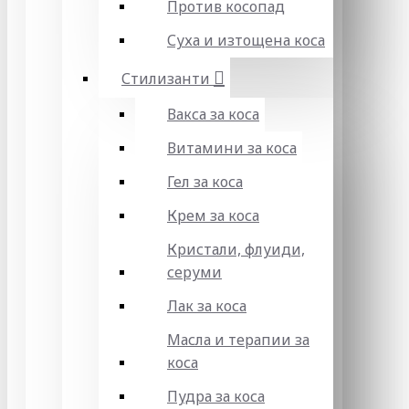
Против косопад
Суха и изтощена коса
Стилизанти
Вакса за коса
Витамини за коса
Гел за коса
Крем за коса
Кристали, флуиди,
серуми
Лак за коса
Масла и терапии за
коса
Пудра за коса