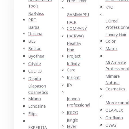
Free Limix
Tools
KYO
BaByliss
GAMMAPIU
PRO
L'Oreal
HAIR
Barba
Professionn
COMPANY
Italiana
Luxury Hair
HAIRWAY
BES
Color
Healthy
Bettari
Matrix
Hair
Byothea
Project
Mi Amante
Citylife
Infinity
Professional
Care
CULT.O
Mimare
Insight
Depilia
Natural
JJ's
Diapason
Cosmetics
Cosmetics
Milano
Joanna
Moroccanoil
Professional
Echosline
OLAPLEX
JOICO
Ellірѕ
Orofluido
Jungle
OWAY
fever
EXPERTIA