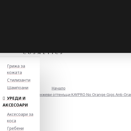
Грижа за
кожата
Стилизанти
Шампоани
Начало
 против нежелани оранжеви оттенъци KAYPRO No Orange Gigs Anti-Ora
УРЕДИ И
АКСЕСОАРИ
Аксесоари за
коса
Гребени