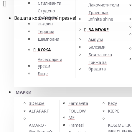
Стилизанти
Лакочистители
Студено
Траен лак
къдрене с
Вашата кошница е празна!
Infinite shine
къдрин
ЗА МЪЖЕ
Терапии
Шампоани
Ампули
Балсами
КОЖА
Боя за коса
Аксесоари и
Грижа за
уреди
брадата
Лице
МАРКИ
3Deluxe
FarmaVita
Kezy
ALFAPARF
FOLLOW
KIEPE
ME
AMARO -
Framesi
KOSIMETIK
Gentleman's
GENTLEME