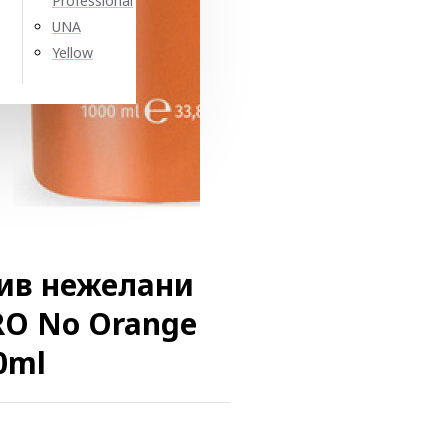
Professional
UNA
Yellow
тив нежелани
RO No Orange
0ml