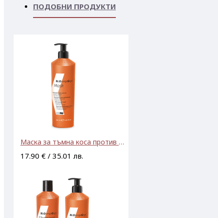
ПОДОБНИ ПРОДУКТИ
Маска за тъмна коса против нежелани оранжеви оттенъци KAYPRO No Orange Gigs Anti-Orange Mask 350ml
17.90 € / 35.01 лв.