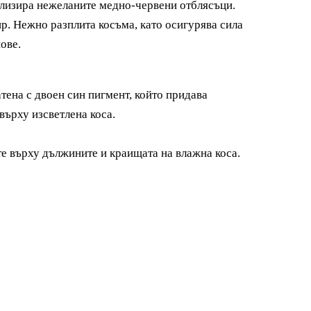
лизира нежеланите медно-червени отблясъци.
ир. Нежно разплита косъма, като осигурява сила
ове.
ена с двоен син пигмент, който придава
върху изсветлена коса.
е върху дължините и краищата на влажна коса.