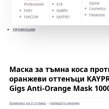
Oyster
Professionel
K18
Cosmetics
FABY
Kadiffe
Panasonic
FARCOM
KAYPRO
ПРОМОЦИИ
Маска за тъмна коса про
оранжеви оттенъци KAYP
Gigs Anti-Orange Mask 100
Базирано на 0 отзива.
-
Напишете мнение