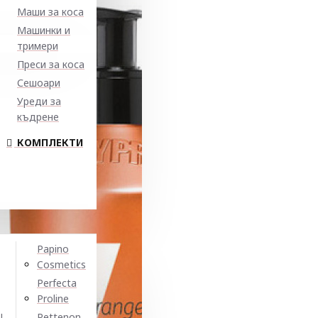
Маши за коса
Машинки и
тримери
Преси за коса
Сешоари
Уреди за
къдрене
КОМПЛЕКТИ
Papino
Cosmetics
Perfecta
Proline
N
Pettenon