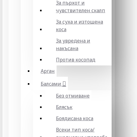
За пърхот и
чувствителен скалп
За суха и изтощена
коса
За увредена и
накъсана
Против косопад
Арган
Балсами
Без отмиване
Блясък
Боядисана коса
Всеки тип коса/