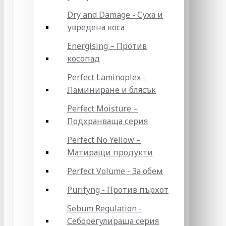
Dry and Damage - Суха и
увредена коса
Energising – Против
косопад
Perfect Laminoplex -
Ламиниране и блясък
Perfect Moisture –
Подхранваща серия
Perfect No Yellow –
Матиращи продукти
Perfect Volume - За обем
Purifyng - Против пърхот
Sebum Regulation -
Себорегулираща серия