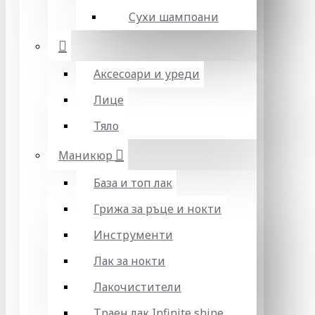
Сухи шампоани
Аксесоари и уреди
Лице
Тяло
Маникюр
База и топ лак
Грижа за ръце и нокти
Инструменти
Лак за нокти
Лакочистители
Траен лак Infinite shine