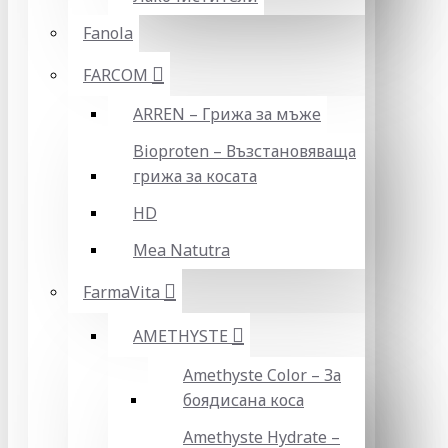
Fanola
FARCOM
ARREN – Грижа за мъже
Bioproten – Възстановяваща
грижа за косата
HD
Mea Natutra
FarmaVita
AMETHYSTE
Amethyste Color – За
боядисана коса
Amethyste Hydrate –