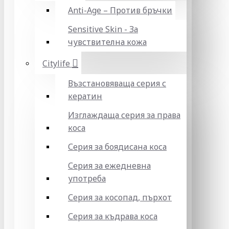
Anti-Age – Против бръчки
Sensitive Skin - За
чувствителна кожа
Citylife
Възстановяваща серия с
кератин
Изглаждаща серия за права
коса
Серия за боядисана коса
Серия за ежедневна
употреба
Серия за косопад, пърхот
Серия за къдрава коса