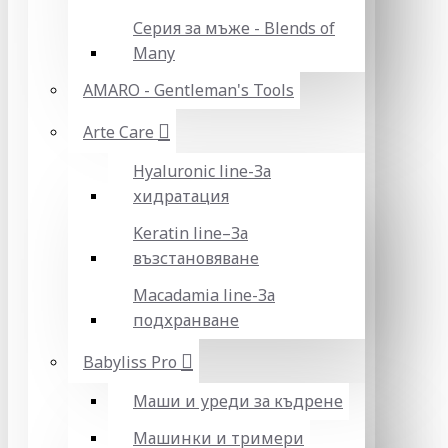
Серия за мъже - Blends of
Many
AMARO - Gentleman's Tools
Arte Care
Hyaluronic line-За
хидратация
Keratin line–За
възстановяване
Macadamia line-За
подхранване
Babyliss Pro
Маши и уреди за къдрене
Машинки и тримери