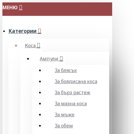
МЕНЮ
Категории
Коса
Ампули
За блясък
За боядисана коса
За бърз растеж
За мазна коса
За мъже
За обем