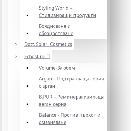
Styling World –
Стилизиращи продукти
Боядисване и
обезцветяване
Dott. Solari Cosmetics
Echosline
Volume-За обем
Argan – Подхранваща серия
с арган
B.PUR – Реминерализираща
веган серия
Balance - Против пърхот и
омазняване