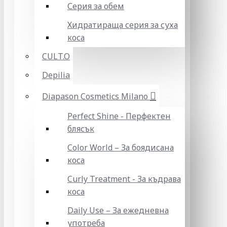
Серия за обем
Хидратираща серия за суха
коса
CULT.O
Depilia
Diapason Cosmetics Milano
Perfect Shine - Перфектен
блясък
Color World – За боядисана
коса
Curly Treatment - За къдрава
коса
Daily Use – За ежедневна
употреба