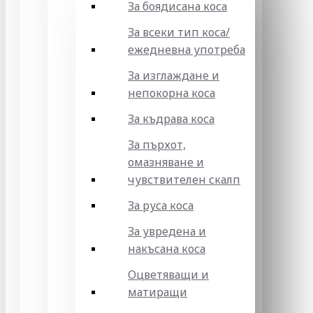
За боядисана коса
За всеки тип коса/
ежедневна употреба
За изглаждане и
непокорна коса
За къдрава коса
За пърхот,
омазняване и
чувствителен скалп
За руса коса
За увредена и
накъсана коса
Оцветяващи и
матиращи