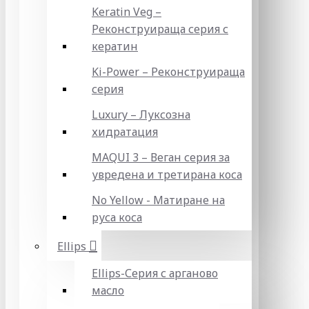
Keratin Veg –
Реконструираща серия с
кератин
Ki-Power – Реконструираща
серия
Luxury – Луксозна
хидратация
MAQUI 3 – Веган серия за
увредена и третирана коса
No Yellow - Матиране на
руса коса
Ellips
Ellips-Серия с арганово
масло