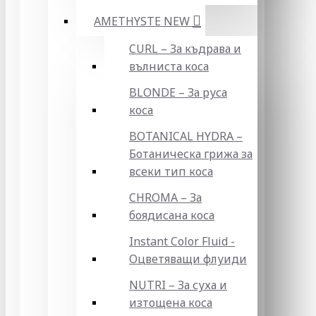
AMETHYSTE NEW
CURL – За къдрава и
вълниста коса
BLONDE – За руса
коса
BOTANICAL HYDRA –
Ботаническа грижа за
всеки тип коса
CHROMA – За
боядисана коса
Instant Color Fluid -
Оцветяващи флуиди
NUTRI – За суха и
изтощена коса