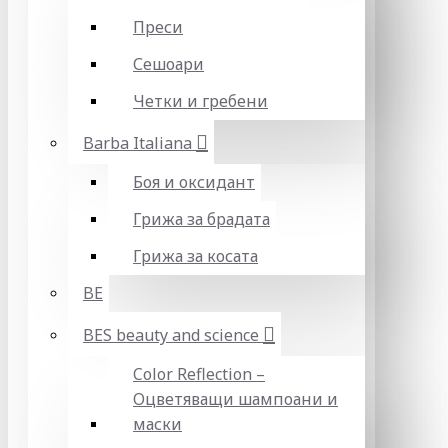
Преси
Сешоари
Четки и гребени
Barba Italiana
Боя и оксидант
Грижа за брадата
Грижа за косата
BE
BES beauty and science
Color Reflection –
Оцветяващи шампоани и
маски