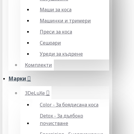
Маши за коса
Машинки и тримери
Преси за коса
Сешоари
Уреди за къдрене
Комплекти
Марки
3DeLuXe
Color - За боядисана коса
Detox - За дълбоко
почистване