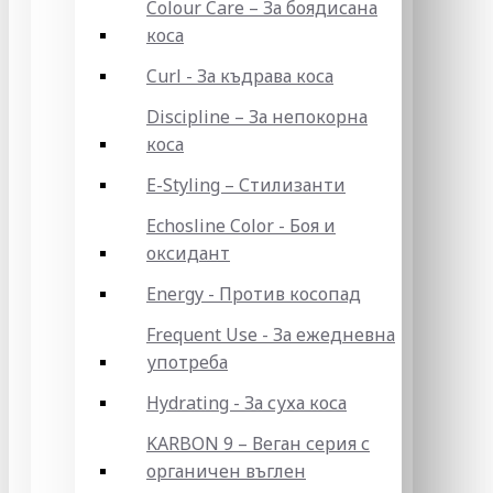
Colour Care – За боядисана
коса
Curl - За къдрава коса
Discipline – За непокорна
коса
E-Styling – Стилизанти
Echosline Color - Боя и
оксидант
Energy - Против косопад
Frequent Use - За ежедневна
употреба
Hydrating - За суха коса
KARBON 9 – Веган серия с
органичен въглен