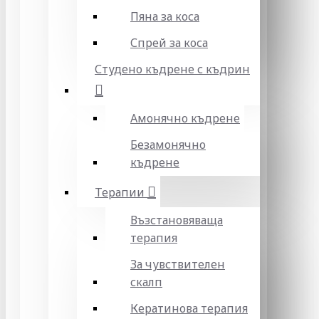
Пяна за коса
Спрей за коса
Студено къдрене с къдрин
Амонячно къдрене
Безамонячно
къдрене
Терапии
Възстановяваща
терапия
За чувствителен
скалп
Кератинова терапия