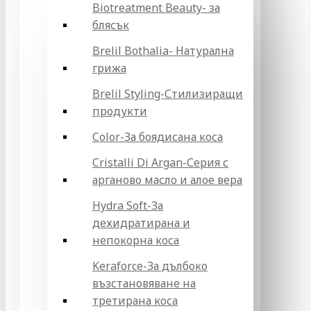
Biotreatment Beauty- за
блясък
Brelil Bothalia- Натурална
грижа
Brelil Styling-Стилизиращи
продукти
Color-За боядисана коса
Cristalli Di Argan-Серия с
арганово масло и алое вера
Hydra Soft-За
дехидратирана и
непокорна коса
Keraforce-За дълбоко
възстановяване на
третирана коса