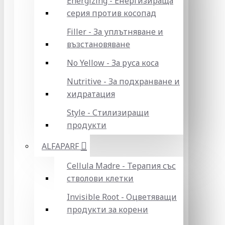
Energizing - Енергизираща
серия против косопад
Filler - За уплътняване и
възстановяване
No Yellow - За руса коса
Nutritive - За подхранване и
хидратация
Style - Стилизиращи
продукти
ALFAPARF
Cellula Madre - Терапия със
стволови клетки
Invisible Root - Оцветяващи
продукти за корени