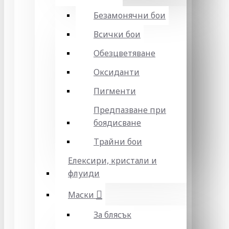
Безамонячни бои
Всички бои
Обезцветяване
Оксиданти
Пигменти
Предпазване при
боядисване
Трайни бои
Елексири, кристали и
флуиди
Маски
За блясък