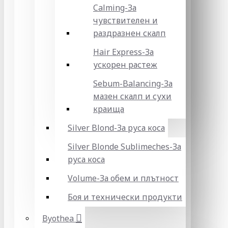
Calming-За
чувствителен и
раздразнен скалп
Hair Express-За
ускорен растеж
Sebum-Balancing-За
мазен скалп и сухи
краища
Silver Blond-За руса коса
Silver Blonde Sublіmeches-За
руса коса
Volume-За обем и плътност
Боя и технически продукти
Byothea