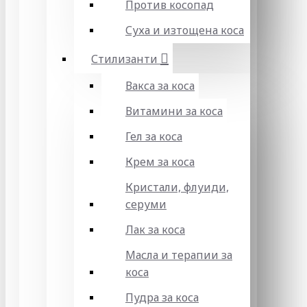
Против косопад
Суха и изтощена коса
Стилизанти
Вакса за коса
Витамини за коса
Гел за коса
Крем за коса
Кристали, флуиди,
серуми
Лак за коса
Масла и терапии за
коса
Пудра за коса