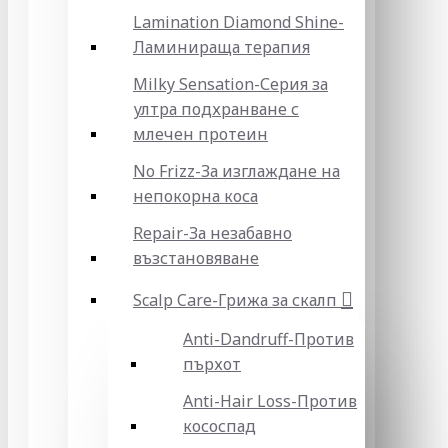
Lamination Diamond Shine-
Ламинираща терапия
Milky Sensation-Серия за
ултра подхранване с
млечен протеин
No Frizz-За изглаждане на
непокорна коса
Repair-За незабавно
възстановяване
Scalp Care-Грижа за скалп
Anti-Dandruff-Против
пърхот
Anti-Hair Loss-Против
кососпад