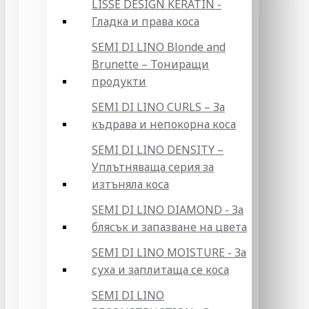
LISSE DESIGN KERATIN -
Гладка и права коса
SEMI DI LINO Blonde and
Brunette – Тониращи
продукти
SEMI DI LINO CURLS – За
къдрава и непокорна коса
SEMI DI LINO DENSITY –
Уплътняваща серия за
изтъняла коса
SEMI DI LINO DIAMOND - За
блясък и запазване на цвета
SEMI DI LINO MOISTURE - За
суха и заплитаща се коса
SEMI DI LINO