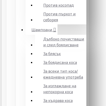
Против косопад
Против пърхот и
себорея
Шампоани
Дълбоко почистващи
и след боядисване
За блясък
За боядисана коса
За всеки тип коса/
ежедневна употреба
За изглаждане на
непокорна коса
За къдрава коса