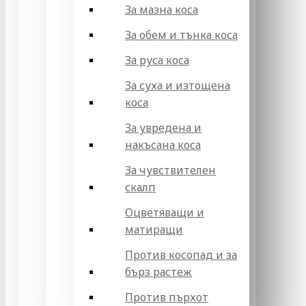
За мазна коса
За обем и тънка коса
За руса коса
За суха и изтощена
коса
За увредена и
накъсана коса
За чувствителен
скалп
Оцветяващи и
матиращи
Против косопад и за
бърз растеж
Против пърхот