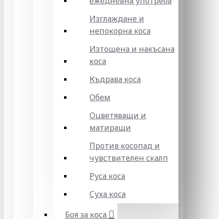
ежедневна употреба
Изглаждане и
непокорна коса
Изтощена и накъсана
коса
Къдрава коса
Обем
Оцветяващи и
матиращи
Против косопад и
чувствителен скалп
Руса коса
Суха коса
Боя за коса