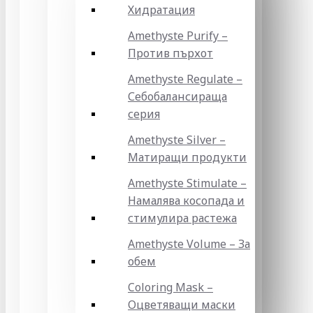
Хидратация
Amethyste Purify –
Против пърхот
Amethyste Regulate –
Себобалансираща
серия
Amethyste Silver –
Матиращи продукти
Amethyste Stimulate –
Намалява косопада и
стимулира растежа
Amethyste Volume – За
обем
Coloring Mask –
Оцветяващи маски