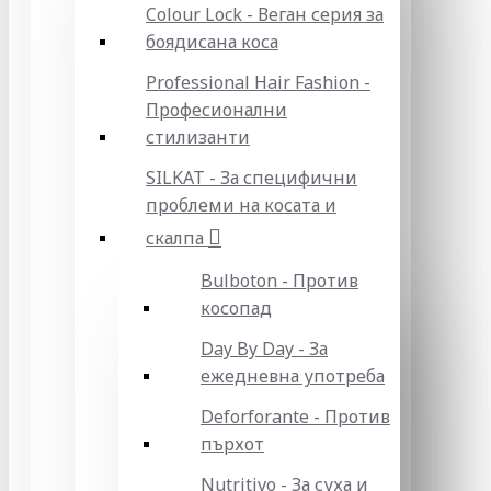
Colour Lock - Веган серия за
боядисана коса
Professional Hair Fashion -
Професионални
стилизанти
SILKAT - За специфични
проблеми на косата и
скалпа
Bulboton - Против
косопад
Day By Day - За
ежедневна употреба
Deforforante - Против
пърхот
Nutritivo - За суха и