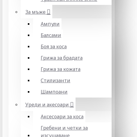
За мъже
Ампули
Балсами
Боя за коса
Грижа за брадата
Грижа за кожата
Стилизанти
Шампоани
Уреди и акесоари
Аксесоари за коса
Гребени и четки за
изсушаване