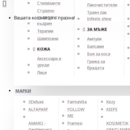
Стилизанти
Лакочистители
Студено
Траен лак
къдрене с
Вашата кошница е празна!
Infinite shine
къдрин
ЗА МЪЖЕ
Терапии
Шампоани
Ампули
Балсами
КОЖА
Боя за коса
Аксесоари и
Грижа за
уреди
брадата
Лице
МАРКИ
3Deluxe
FarmaVita
Kezy
ALFAPARF
FOLLOW
KIEPE
ME
AMARO -
Framesi
KOSIMETIK
Gentleman's
GENTLEME