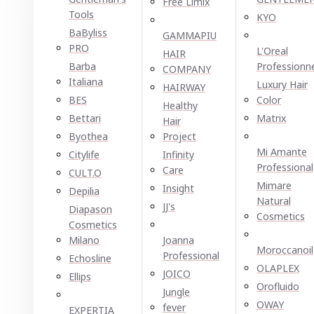
Free Limix
Tools
KYO
BaByliss
GAMMAPIU
PRO
L'Oreal
HAIR
Barba
Professionn
COMPANY
Italiana
Luxury Hair
HAIRWAY
BES
Color
Healthy
Bettari
Matrix
Hair
Byothea
Project
Mi Amante
Citylife
Infinity
Professional
Care
CULT.O
Mimare
Insight
Depilia
Natural
JJ's
Diapason
Cosmetics
Cosmetics
Milano
Joanna
Moroccanoil
Professional
Echosline
OLAPLEX
JOICO
Ellірѕ
Orofluido
Jungle
OWAY
fever
EXPERTIA