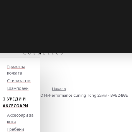
Грижа за
кожата
Стилизанти
Шампоани
Начало
а за коса Babyliss PRO Hi-Performance Curling Tong 25мм - BAB2493E
УРЕДИ И
АКСЕСОАРИ
Аксесоари за
коса
Гребени