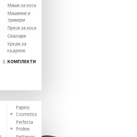
Маши за коса
Машинки и
тримери
Преси за коса
Сешоари
Уреди за
къдрене
КОМПЛЕКТИ
Papino
Cosmetics
Perfecta
Proline
N
Pettenon