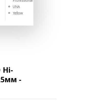
Professional
UNA
Yellow
 Hi-
25мм -