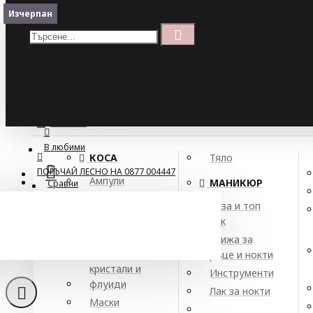
Меню
Изчерпан
Кошница
Menu
ПОРЪЧАЙ ЛЕСНО НА 0877 004447
МЕНЮ
В любими
КОСА
Тяло
ПОРЪЧАЙ ЛЕСНО НА 0877 004447
Ампули
МАНИКЮР
Сравни
Арган
База и топ
Балсами
лак
Маш
Боя за коса
Грижа за
Елексири,
ръце и нокти
кристали и
Инструменти
флуиди
Лак за нокти
Маски