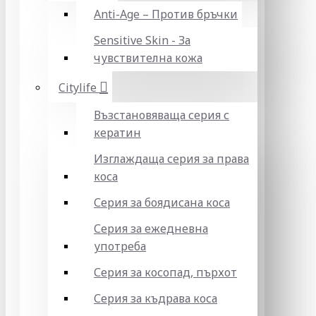
Anti-Age – Против бръчки
Sensitive Skin - За
чувствителна кожа
Citylife
Възстановяваща серия с
кератин
Изглаждаща серия за права
коса
Серия за боядисана коса
Серия за ежедневна
употреба
Серия за косопад, пърхот
Серия за къдрава коса