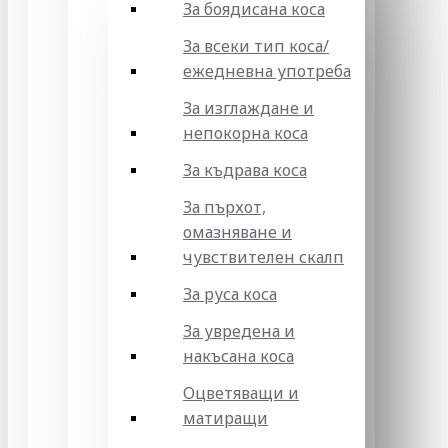
За боядисана коса
За всеки тип коса/
ежедневна употреба
За изглаждане и
непокорна коса
За къдрава коса
За пърхот,
омазняване и
чувствителен скалп
За руса коса
За увредена и
накъсана коса
Оцветяващи и
матиращи