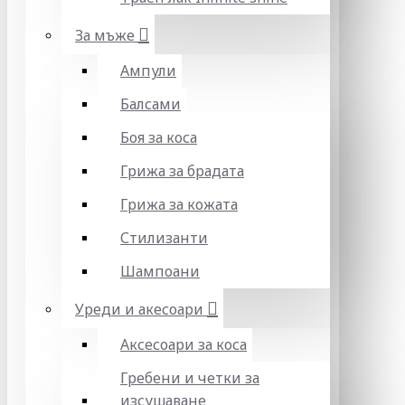
За мъже
Ампули
Балсами
Боя за коса
Грижа за брадата
Грижа за кожата
Стилизанти
Шампоани
Уреди и акесоари
Аксесоари за коса
Гребени и четки за
изсушаване