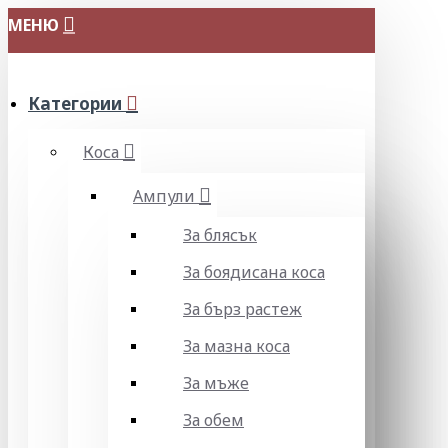
МЕНЮ
Категории
Коса
Ампули
За блясък
За боядисана коса
За бърз растеж
За мазна коса
За мъже
За обем