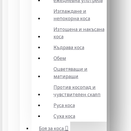
ежедневна употреба
Изглаждане и
непокорна коса
Изтощена и накъсана
коса
Къдрава коса
Обем
Оцветяващи и
матиращи
Против косопад и
чувствителен скалп
Руса коса
Суха коса
Боя за коса