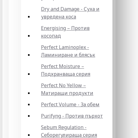
Dry and Damage - Суха и
увредена коса
Energising – Против
косопад
Perfect Laminoplex -
Ламиниране и блясък
Perfect Moisture –
Подхранваща серия
Perfect No Yellow –
Матиращи продукти
Perfect Volume - За обем
Purifyng - Против пърхот
Sebum Regulation -
Себорегулираща серия