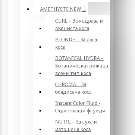
AMETHYSTE NEW
CURL – За къдрава и
вълниста коса
BLONDE – За руса
коса
BOTANICAL HYDRA –
Ботаническа грижа за
всеки тип коса
CHROMA – За
боядисана коса
Instant Color Fluid -
Оцветяващи флуиди
NUTRI – За суха и
изтощена коса