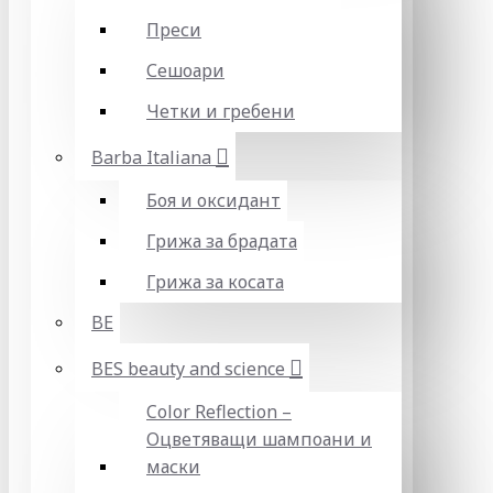
Преси
Сешоари
Четки и гребени
Barba Italiana
Боя и оксидант
Грижа за брадата
Грижа за косата
BE
BES beauty and science
Color Reflection –
Оцветяващи шампоани и
маски