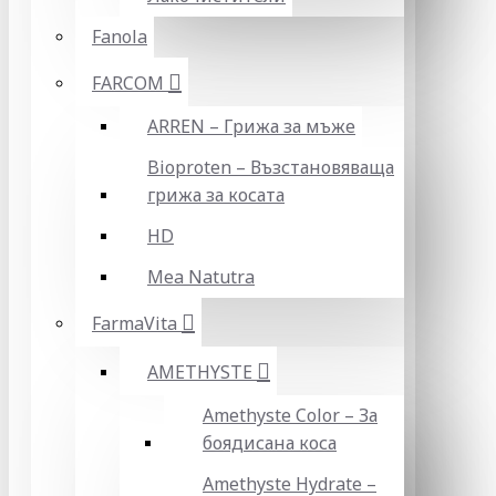
Fanola
FARCOM
ARREN – Грижа за мъже
Bioproten – Възстановяваща
грижа за косата
HD
Mea Natutra
FarmaVita
AMETHYSTE
Amethyste Color – За
боядисана коса
Amethyste Hydrate –