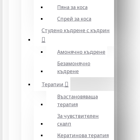
Пяна за коса
Спрей за коса
Студено къдрене с къдрин
Амонячно къдрене
Безамонячно
къдрене
Терапии
Възстановяваща
терапия
За чувствителен
скалп
Кератинова терапия