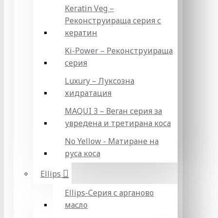
Keratin Veg –
Реконструираща серия с
кератин
Ki-Power – Реконструираща
серия
Luxury – Луксозна
хидратация
MAQUI 3 – Веган серия за
увредена и третирана коса
No Yellow - Матиране на
руса коса
Ellips
Ellips-Серия с арганово
масло