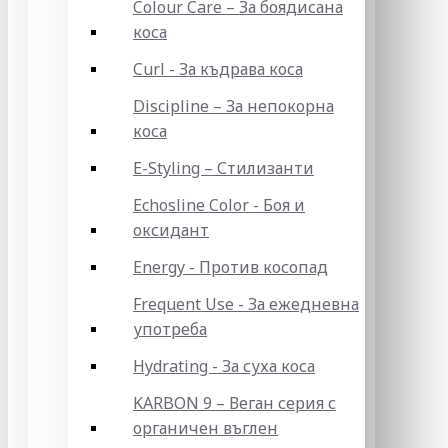
Colour Care – За боядисана
коса
Curl - За къдрава коса
Discipline – За непокорна
коса
E-Styling – Стилизанти
Echosline Color - Боя и
оксидант
Energy - Против косопад
Frequent Use - За ежедневна
употреба
Hydrating - За суха коса
KARBON 9 – Веган серия с
органичен въглен