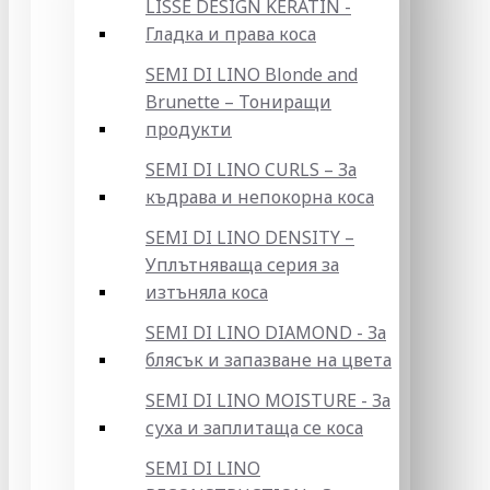
LISSE DESIGN KERATIN -
Гладка и права коса
SEMI DI LINO Blonde and
Brunette – Тониращи
продукти
SEMI DI LINO CURLS – За
къдрава и непокорна коса
SEMI DI LINO DENSITY –
Уплътняваща серия за
изтъняла коса
SEMI DI LINO DIAMOND - За
блясък и запазване на цвета
SEMI DI LINO MOISTURE - За
суха и заплитаща се коса
SEMI DI LINO