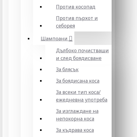
Против косопад
Против пърхот и
себорея
Шампоани
Дълбоко почистващи
и след боядисване
За блясък
За боядисана коса
За всеки тип коса/
ежедневна употреба
За изглаждане на
непокорна коса
За къдрава коса