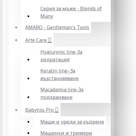
Серия за мъже - Blends of
Many
AMARO - Gentleman's Tools
Arte Care
Hyaluronic line-За
хидратация
Keratin line–За
възстановяване
Macadamia line-За
подхранване
Babyliss Pro
Маши и уреди за къдрене
Машинки и тримери