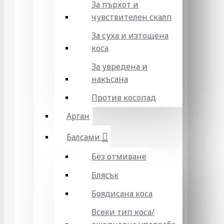
За пърхот и
чувствителен скалп
За суха и изтощена
коса
За увредена и
накъсана
Против косопад
Арган
Балсами
Без отмиване
Блясък
Боядисана коса
Всеки тип коса/