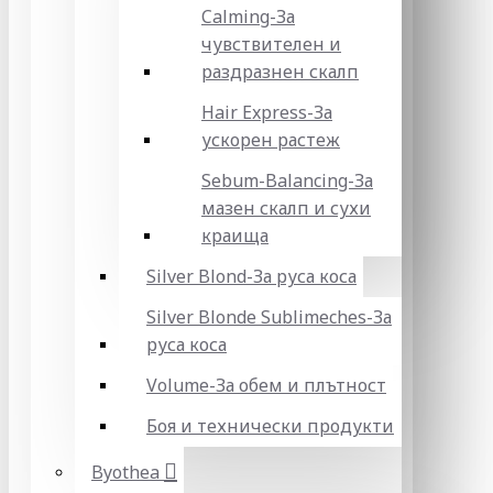
Calming-За
чувствителен и
раздразнен скалп
Hair Express-За
ускорен растеж
Sebum-Balancing-За
мазен скалп и сухи
краища
Silver Blond-За руса коса
Silver Blonde Sublіmeches-За
руса коса
Volume-За обем и плътност
Боя и технически продукти
Byothea