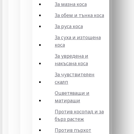
За мазна коса
За обем и тънка коса
За руса коса
За суха и изтощена
коса
За увредена и
накъсана коса
За чувствителен
скалп
Оцветяващи и
матиращи
Против косопад и за
бърз растеж
Против пърхот