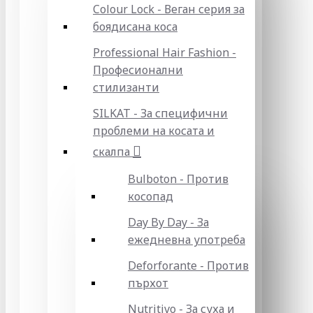
Colour Lock - Веган серия за
боядисана коса
Professional Hair Fashion -
Професионални
стилизанти
SILKAT - За специфични
проблеми на косата и
скалпа
Bulboton - Против
косопад
Day By Day - За
ежедневна употреба
Deforforante - Против
пърхот
Nutritivo - За суха и