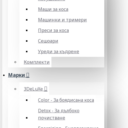
Маши за коса
Машинки и тримери
Преси за коса
Сешоари
Уреди за къдрене
Комплекти
Марки
3DeLuXe
Color - За боядисана коса
Detox - За дълбоко
почистване