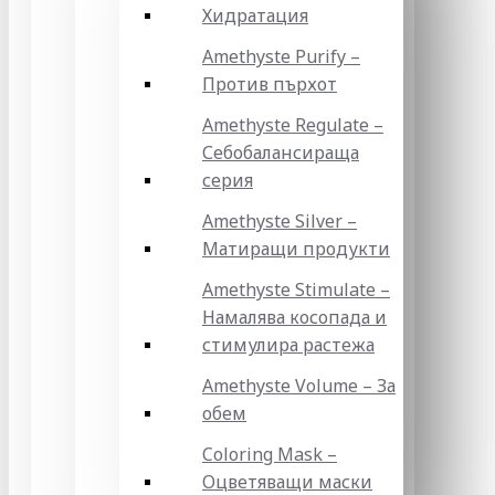
Хидратация
Amethyste Purify –
Против пърхот
Amethyste Regulate –
Себобалансираща
серия
Amethyste Silver –
Матиращи продукти
Amethyste Stimulate –
Намалява косопада и
стимулира растежа
Amethyste Volume – За
обем
Coloring Mask –
Оцветяващи маски