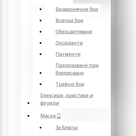
Безамонячни бои
Всички бои
Обезцветяване
Оксиданти
Пигменти
Предпазване при
боядисване
Трайни бои
Елексири, кристали и
флуиди
Маски
За блясък