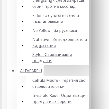
Energizing - Енергизираща
серия против косопад
Filler - За уплътняване и
възстановяване
No Yellow - За руса коса
Nutritive - За подхранване и
хидратация
Style - Стилизиращи
продукти
ALFAPARF
Cellula Madre - Терапия със
стволови клетки
Invisible Root - Оцветяващи
продукти за корени