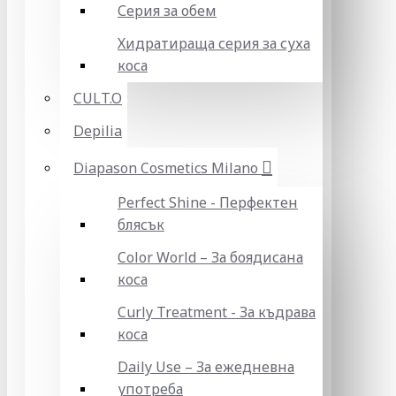
Серия за обем
Хидратираща серия за суха
коса
CULT.O
Depilia
Diapason Cosmetics Milano
Perfect Shine - Перфектен
блясък
Color World – За боядисана
коса
Curly Treatment - За къдрава
коса
Daily Use – За ежедневна
употреба