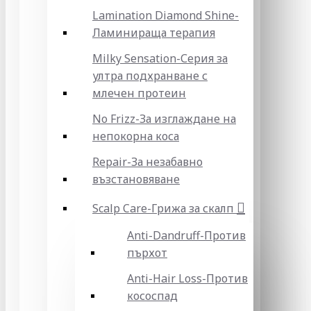
Lamination Diamond Shine-
Ламинираща терапия
Milky Sensation-Серия за
ултра подхранване с
млечен протеин
No Frizz-За изглаждане на
непокорна коса
Repair-За незабавно
възстановяване
Scalp Care-Грижа за скалп
Anti-Dandruff-Против
пърхот
Anti-Hair Loss-Против
кососпад