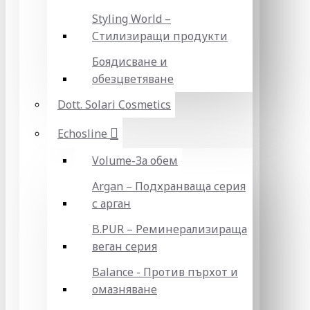
Styling World –
Стилизиращи продукти
Боядисване и
обезцветяване
Dott. Solari Cosmetics
Echosline
Volume-За обем
Argan – Подхранваща серия
с арган
B.PUR – Реминерализираща
веган серия
Balance - Против пърхот и
омазняване