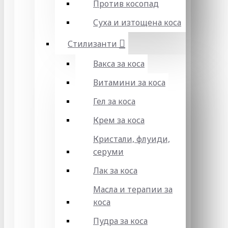
Против косопад
Суха и изтощена коса
Стилизанти
Вакса за коса
Витамини за коса
Гел за коса
Крем за коса
Кристали, флуиди,
серуми
Лак за коса
Масла и терапии за
коса
Пудра за коса