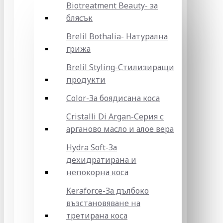
Biotreatment Beauty- за
блясък
Brelil Bothalia- Натурална
грижа
Brelil Styling-Стилизиращи
продукти
Color-За боядисана коса
Cristalli Di Argan-Серия с
арганово масло и алое вера
Hydra Soft-За
дехидратирана и
непокорна коса
Keraforce-За дълбоко
възстановяване на
третирана коса