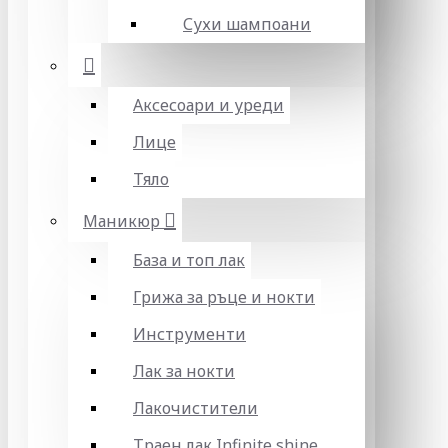
Сухи шампоани
Аксесоари и уреди
Лице
Тяло
Маникюр
База и топ лак
Грижа за ръце и нокти
Инструменти
Лак за нокти
Лакочистители
Траен лак Infinite shine