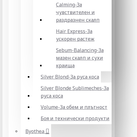
Calming-За
чувствителен и
раздразнен скалп
Hair Express-За
ускорен растеж
Sebum-Balancing-За
мазен скалп и сухи
краища
Silver Blond-За руса коса
Silver Blonde Sublіmeches-За
руса коса
Volume-За обем и плътност
Боя и технически продукти
Byothea