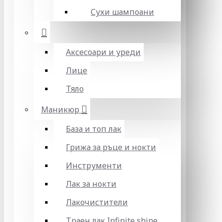
Сухи шампоани
Аксесоари и уреди
Лице
Тяло
Маникюр
База и топ лак
Грижа за ръце и нокти
Инструменти
Лак за нокти
Лакочистители
Траен лак Infinite shine