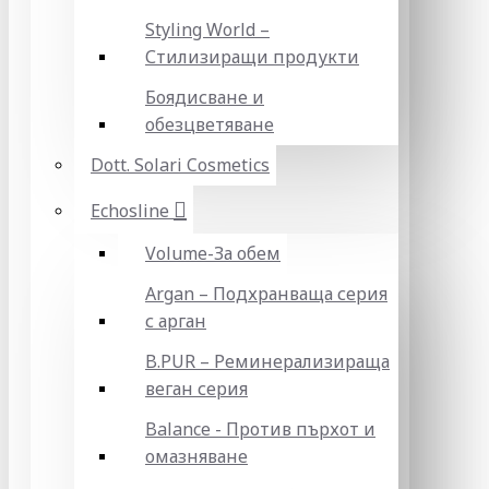
Styling World –
Стилизиращи продукти
Боядисване и
обезцветяване
Dott. Solari Cosmetics
Echosline
Volume-За обем
Argan – Подхранваща серия
с арган
B.PUR – Реминерализираща
веган серия
Balance - Против пърхот и
омазняване