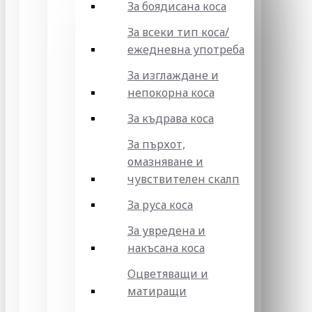
За боядисана коса
За всеки тип коса/
ежедневна употреба
За изглаждане и
непокорна коса
За къдрава коса
За пърхот,
омазняване и
чувствителен скалп
За руса коса
За увредена и
накъсана коса
Оцветяващи и
матиращи