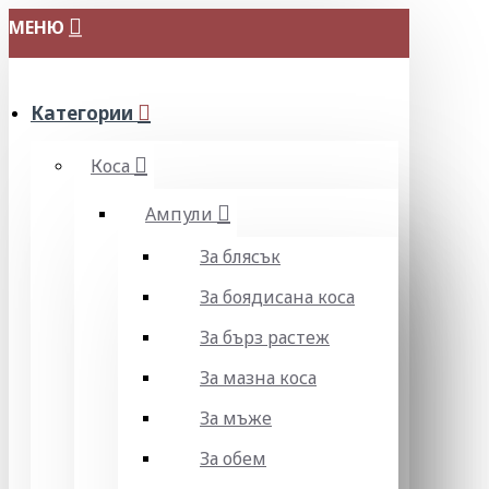
МЕНЮ
Категории
Коса
Ампули
За блясък
За боядисана коса
За бърз растеж
За мазна коса
За мъже
За обем