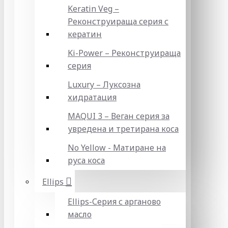
Keratin Veg –
Реконструираща серия с
кератин
Ki-Power – Реконструираща
серия
Luxury – Луксозна
хидратация
MAQUI 3 – Веган серия за
увредена и третирана коса
No Yellow - Матиране на
руса коса
Ellips
Ellips-Серия с арганово
масло