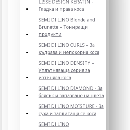
LISSE DESIGN KERATIN -
Гладка и права коса
SEMI DI LINO Blonde and
Brunette – Тониращи
продукти
SEMI DI LINO CURLS – За
къдрава и непокорна коса
SEMI DI LINO DENSITY –
Уплътняваща серия за
изтъняла коса
SEMI DI LINO DIAMOND - За
блясък и запазване на цвета
SEMI DI LINO MOISTURE - За
суха и заплитаща се коса
SEMI DI LINO