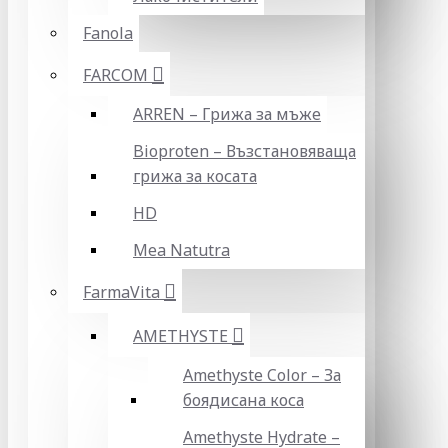
Fanola
FARCOM
ARREN – Грижа за мъже
Bioproten – Възстановяваща
грижа за косата
HD
Mea Natutra
FarmaVita
AMETHYSTE
Amethyste Color – За
боядисана коса
Amethyste Hydrate –