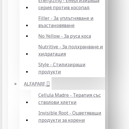
Energizing - Енергизираща
серия против косопад
Filler - За уплътняване и
възстановяване
No Yellow - За руса коса
Nutritive - За подхранване и
хидратация
Style - Стилизиращи
продукти
ALFAPARF
Cellula Madre - Терапия със
стволови клетки
Invisible Root - Оцветяващи
продукти за корени