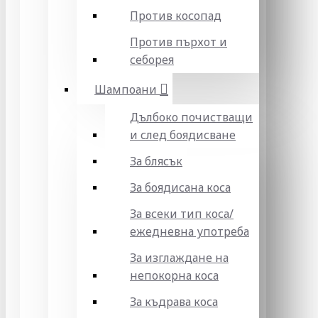
Против косопад
Против пърхот и
себорея
Шампоани
Дълбоко почистващи
и след боядисване
За блясък
За боядисана коса
За всеки тип коса/
ежедневна употреба
За изглаждане на
непокорна коса
За къдрава коса