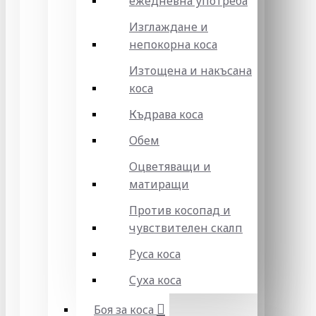
ежедневна употреба
Изглаждане и
непокорна коса
Изтощена и накъсана
коса
Къдрава коса
Обем
Оцветяващи и
матиращи
Против косопад и
чувствителен скалп
Руса коса
Суха коса
Боя за коса