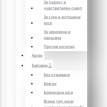
За пърхот и
чувствителен скалп
За суха и изтощена
коса
За увредена и
накъсана
Против косопад
Арган
Балсами
Без отмиване
Блясък
Боядисана коса
Всеки тип коса/