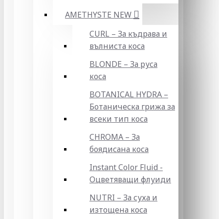
AMETHYSTE NEW
CURL – За къдрава и
вълниста коса
BLONDE – За руса
коса
BOTANICAL HYDRA –
Ботаническа грижа за
всеки тип коса
CHROMA – За
боядисана коса
Instant Color Fluid -
Оцветяващи флуиди
NUTRI – За суха и
изтощена коса