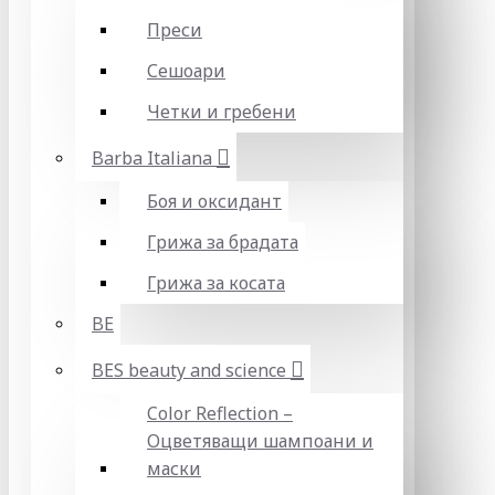
Преси
Сешоари
Четки и гребени
Barba Italiana
Боя и оксидант
Грижа за брадата
Грижа за косата
BE
BES beauty and science
Color Reflection –
Оцветяващи шампоани и
маски