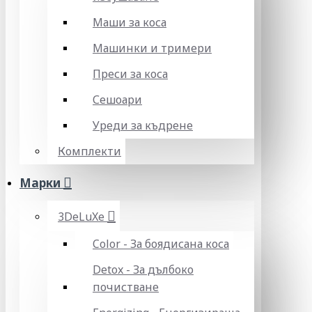
Маши за коса
Машинки и тримери
Преси за коса
Сешоари
Уреди за къдрене
Комплекти
Марки
3DeLuXe
Color - За боядисана коса
Detox - За дълбоко
почистване