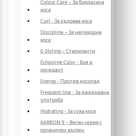
Colour Care – За боядисана
коса
Curl - За къдрава коса
Discipline – За непокорна
коса
E-Styling – Стилизанти
Echosline Color - Боя и
оксидант
Energy - Против косопад
Frequent Use - За ежедневна
употреба
Hydrating - За суха коса
KARBON 9 – Веган серия с
органичен въглен