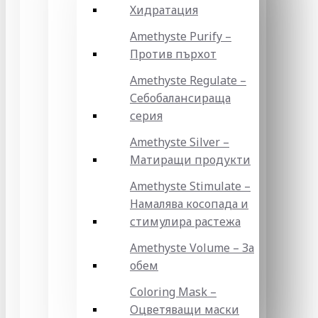
Хидратация
Amethyste Purify –
Против пърхот
Amethyste Regulate –
Себобалансираща
серия
Amethyste Silver –
Матиращи продукти
Amethyste Stimulate –
Намалява косопада и
стимулира растежа
Amethyste Volume – За
обем
Coloring Mask –
Оцветяващи маски