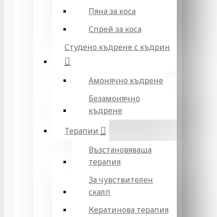
Пяна за коса
Спрей за коса
Студено къдрене с къдрин
Амонячно къдрене
Безамонячно
къдрене
Терапии
Възстановяваща
терапия
За чувствителен
скалп
Кератинова терапия