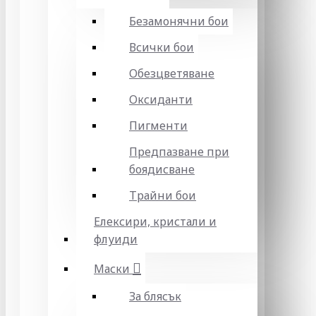
Безамонячни бои
Всички бои
Обезцветяване
Оксиданти
Пигменти
Предпазване при
боядисване
Трайни бои
Елексири, кристали и
флуиди
Маски
За блясък