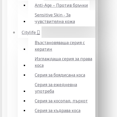
Anti-Age – Против бръчки
Sensitive Skin - За
чувствителна кожа
Citylife
Възстановяваща серия с
кератин
Изглаждаща серия за права
коса
Серия за боядисана коса
Серия за ежедневна
употреба
Серия за косопад, пърхот
Серия за къдрава коса