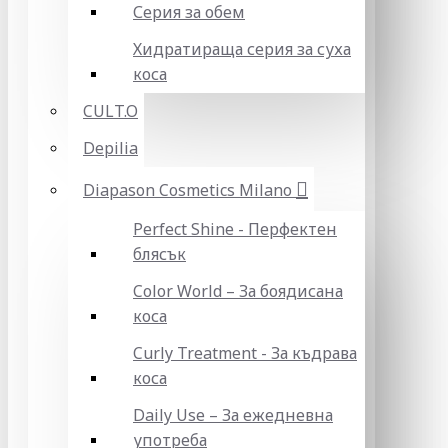
Серия за обем
Хидратираща серия за суха
коса
CULT.O
Depilia
Diapason Cosmetics Milano
Perfect Shine - Перфектен
блясък
Color World – За боядисана
коса
Curly Treatment - За къдрава
коса
Daily Use – За ежедневна
употреба