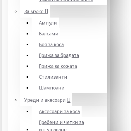
За мъже
Ампули
Балсами
Боя за коса
Грижа за брадата
Грижа за кожата
Стилизанти
Шампоани
Уреди и акесоари
Аксесоари за коса
Гребени и четки за
изсушаване