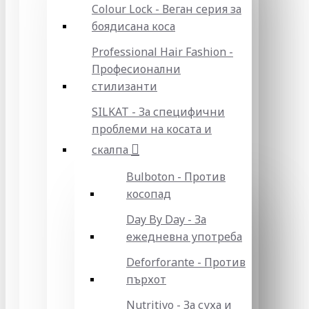
Colour Lock - Веган серия за
боядисана коса
Professional Hair Fashion -
Професионални
стилизанти
SILKAT - За специфични
проблеми на косата и
скалпа
Bulboton - Против
косопад
Day By Day - За
ежедневна употреба
Deforforante - Против
пърхот
Nutritivo - За суха и