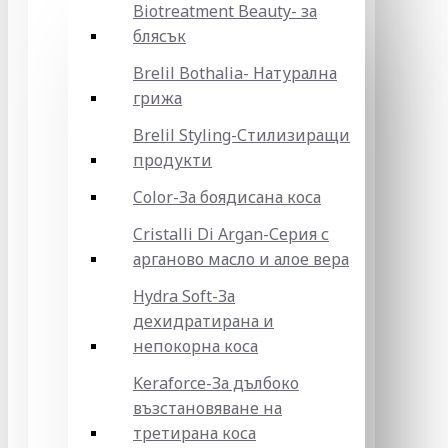
Biotreatment Beauty- за
блясък
Brelil Bothalia- Натурална
грижа
Brelil Styling-Стилизиращи
продукти
Color-За боядисана коса
Cristalli Di Argan-Серия с
арганово масло и алое вера
Hydra Soft-За
дехидратирана и
непокорна коса
Keraforce-За дълбоко
възстановяване на
третирана коса