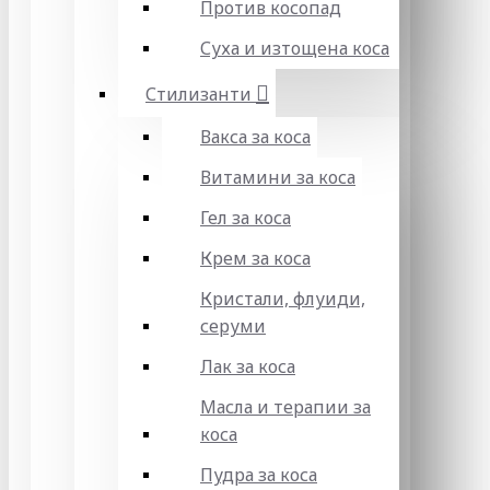
Против косопад
Суха и изтощена коса
Стилизанти
Вакса за коса
Витамини за коса
Гел за коса
Крем за коса
Кристали, флуиди,
серуми
Лак за коса
Масла и терапии за
коса
Пудра за коса