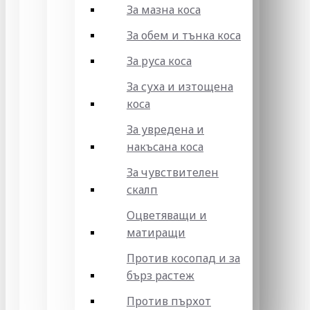
За мазна коса
За обем и тънка коса
За руса коса
За суха и изтощена
коса
За увредена и
накъсана коса
За чувствителен
скалп
Оцветяващи и
матиращи
Против косопад и за
бърз растеж
Против пърхот