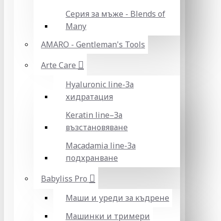
Серия за мъже - Blends of
Many
AMARO - Gentleman's Tools
Arte Care
Hyaluronic line-За
хидратация
Keratin line–За
възстановяване
Macadamia line-За
подхранване
Babyliss Pro
Маши и уреди за къдрене
Машинки и тримери