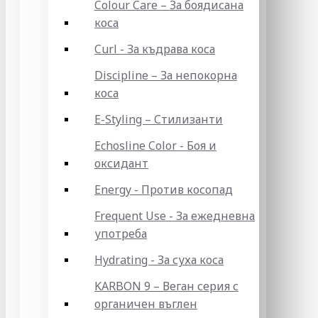
Colour Care – За боядисана
коса
Curl - За къдрава коса
Discipline – За непокорна
коса
E-Styling – Стилизанти
Echosline Color - Боя и
оксидант
Energy - Против косопад
Frequent Use - За ежедневна
употреба
Hydrating - За суха коса
KARBON 9 – Веган серия с
органичен въглен