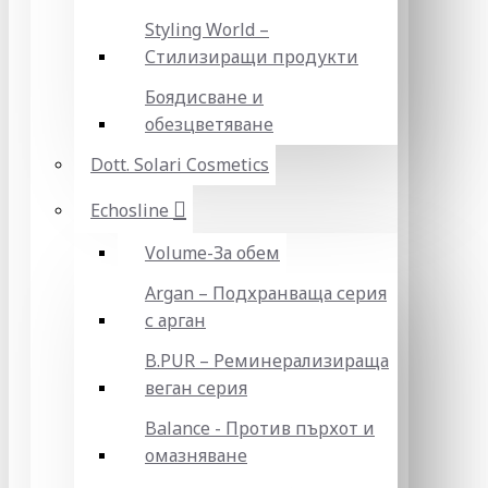
Styling World –
Стилизиращи продукти
Боядисване и
обезцветяване
Dott. Solari Cosmetics
Echosline
Volume-За обем
Argan – Подхранваща серия
с арган
B.PUR – Реминерализираща
веган серия
Balance - Против пърхот и
омазняване