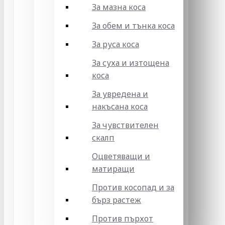
За мазна коса
За обем и тънка коса
За руса коса
За суха и изтощена
коса
За увредена и
накъсана коса
За чувствителен
скалп
Оцветяващи и
матиращи
Против косопад и за
бърз растеж
Против пърхот