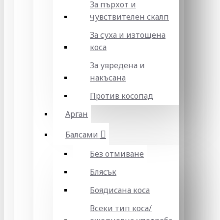
За пърхот и
чувствителен скалп
За суха и изтощена
коса
За увредена и
накъсана
Против косопад
Арган
Балсами
Без отмиване
Блясък
Боядисана коса
Всеки тип коса/