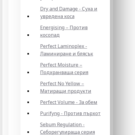
Dry and Damage - Суха и
увредена коса
Energising – Против
косопад
Perfect Laminoplex -
Ламиниране и блясък
Perfect Moisture –
Подхранваща серия
Perfect No Yellow –
Матиращи продукти
Perfect Volume - За обем
Purifyng - Против пърхот
Sebum Regulation -
Себорегулираща серия