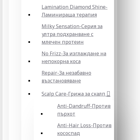
Lamination Diamond Shine-
Ламинираща терапия
Milky Sensation-Серия за
ултра подхранване с
млечен протеин
No Frizz-За изглаждане на
непокорна коса
Repair-За незабавно
възстановяване
Scalp Care-Грижа за скалп
Anti-Dandruff-Против
пърхот
Anti-Hair Loss-Против
кососпад