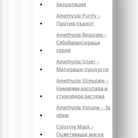
Хидратация
Amethyste Purify –
Против пърхот
Amethyste Regulate –
Себобалансираща
серия
Amethyste Silver –
Матиращи продукти
Amethyste Stimulate –
Намалява косопада и
стимулира растежа
Amethyste Volume – За
обем
Coloring Mask –
Оцветяващи маски