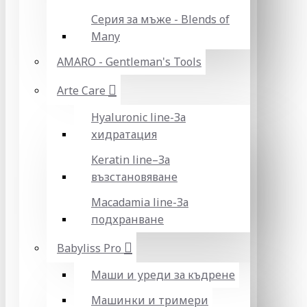
Серия за мъже - Blends of
Many
AMARO - Gentleman's Tools
Arte Care
Hyaluronic line-За
хидратация
Keratin line–За
възстановяване
Macadamia line-За
подхранване
Babyliss Pro
Маши и уреди за къдрене
Машинки и тримери