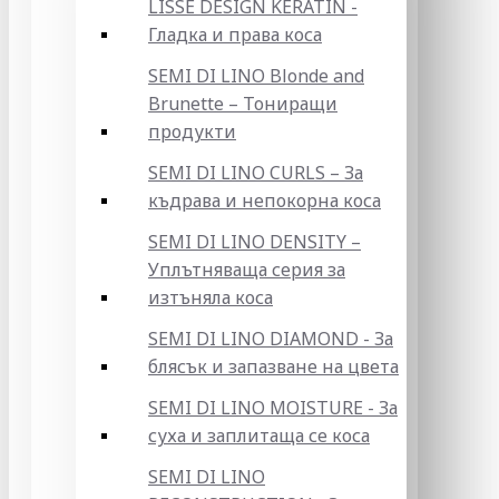
LISSE DESIGN KERATIN -
Гладка и права коса
SEMI DI LINO Blonde and
Brunette – Тониращи
продукти
SEMI DI LINO CURLS – За
къдрава и непокорна коса
SEMI DI LINO DENSITY –
Уплътняваща серия за
изтъняла коса
SEMI DI LINO DIAMOND - За
блясък и запазване на цвета
SEMI DI LINO MOISTURE - За
суха и заплитаща се коса
SEMI DI LINO