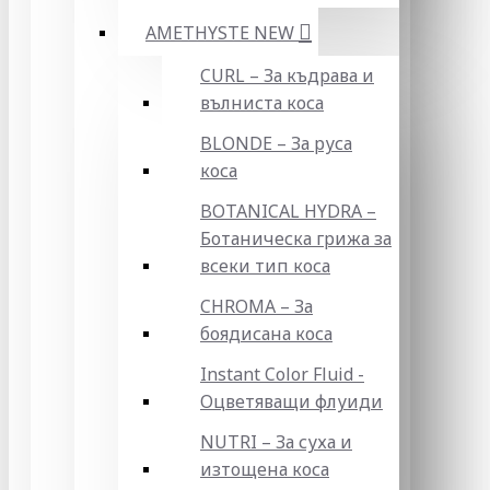
AMETHYSTE NEW
CURL – За къдрава и
вълниста коса
BLONDE – За руса
коса
BOTANICAL HYDRA –
Ботаническа грижа за
всеки тип коса
CHROMA – За
боядисана коса
Instant Color Fluid -
Оцветяващи флуиди
NUTRI – За суха и
изтощена коса