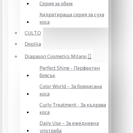
Серия за обем
Хидратираща серия за суха
коса
CULT.O
Depilia
Diapason Cosmetics Milano
Perfect Shine - Перфектен
блясък
Color World – За боядисана
коса
Curly Treatment - За къдрава
коса
Daily Use – За ежедневна
употреба