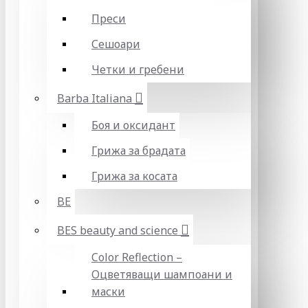
Преси
Сешоари
Четки и гребени
Barba Italiana
Боя и оксидант
Грижа за брадата
Грижа за косата
BE
BES beauty and science
Color Reflection –
Оцветяващи шампоани и
маски