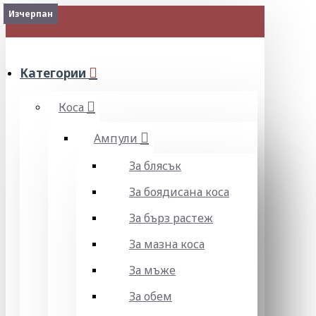
Изчерпан
2-3 Days
Изчерпан
Изчерпан
Изчерпан
МЕНЮ
Категории
Коса
Ампули
За блясък
За боядисана коса
За бърз растеж
За мазна коса
За мъже
За обем