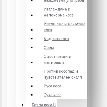
ежедневна употреба
Изглаждане и
непокорна коса
Изтощена и накъсана
коса
Къдрава коса
Обем
Оцветяващи и
матиращи
Против косопад и
чувствителен скалп
Руса коса
Суха коса
Боя за коса