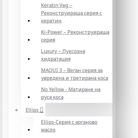
Keratin Veg –
Реконструираща серия с
кератин
Ki-Power – Реконструираща
серия
Luxury – Луксозна
хидратация
MAQUI 3 – Веган серия за
увредена и третирана коса
No Yellow - Матиране на
руса коса
Ellips
Ellips-Серия с арганово
масло