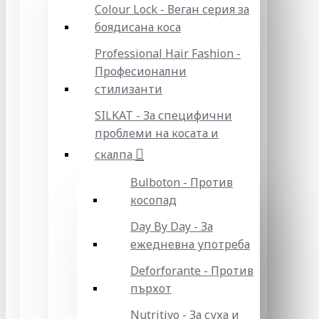
Colour Lock - Веган серия за
боядисана коса
Professional Hair Fashion -
Професионални
стилизанти
SILKAT - За специфични
проблеми на косата и
скалпа
Bulboton - Против
косопад
Day By Day - За
ежедневна употреба
Deforforante - Против
пърхот
Nutritivo - За суха и