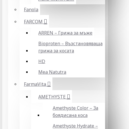
Fanola
FARCOM
ARREN – Грижа за мъже
Bioproten – Възстановяваща
грижа за косата
HD
Mea Natutra
FarmaVita
AMETHYSTE
Amethyste Color – За
боядисана коса
Amethyste Hydrate –