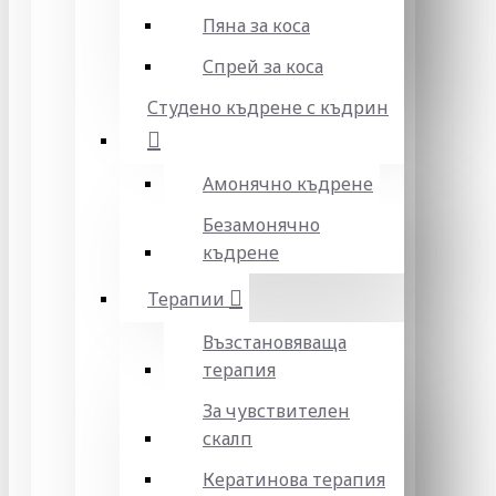
Пяна за коса
Спрей за коса
Студено къдрене с къдрин
Амонячно къдрене
Безамонячно
къдрене
Терапии
Възстановяваща
терапия
За чувствителен
скалп
Кератинова терапия