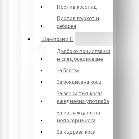
Против косопад
Против пърхот и
себорея
Шампоани
Дълбоко почистващи
и след боядисване
За блясък
За боядисана коса
За всеки тип коса/
ежедневна употреба
За изглаждане на
непокорна коса
За къдрава коса