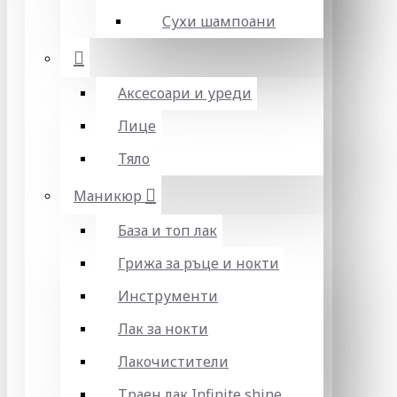
Сухи шампоани
Аксесоари и уреди
Лице
Тяло
Маникюр
База и топ лак
Грижа за ръце и нокти
Инструменти
Лак за нокти
Лакочистители
Траен лак Infinite shine