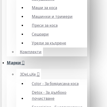
Маши за коса
Машинки и тримери
Преси за коса
Сешоари
Уреди за къдрене
Комплекти
Марки
3DeLuXe
Color - За боядисана коса
Detox - За дълбоко
почистване