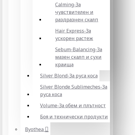
Calming-За
чувствителен и
раздразнен скалп
Hair Express-За
ускорен растеж
Sebum-Balancing-За
мазен скалп и сухи
краища
Silver Blond-За руса коса
Silver Blonde Sublіmeches-За
руса коса
Volume-За обем и плътност
Боя и технически продукти
Byothea