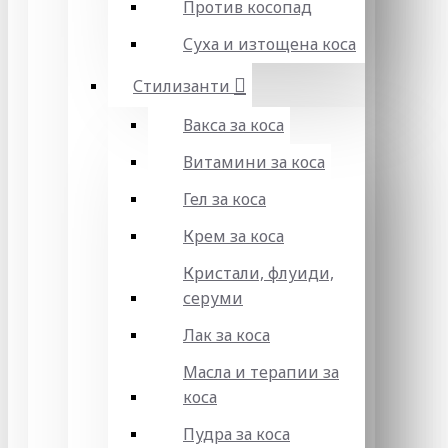
Против косопад
Суха и изтощена коса
Стилизанти
Вакса за коса
Витамини за коса
Гел за коса
Крем за коса
Кристали, флуиди,
серуми
Лак за коса
Масла и терапии за
коса
Пудра за коса