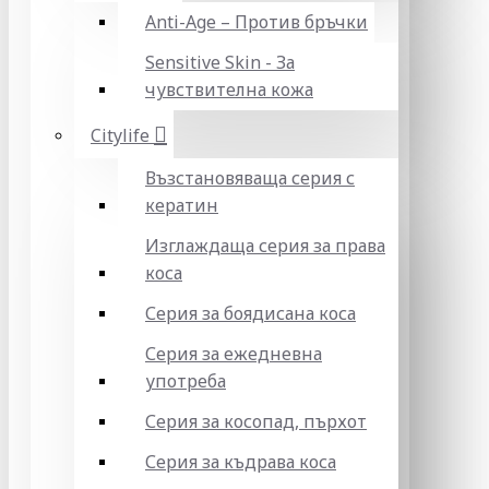
Anti-Age – Против бръчки
Sensitive Skin - За
чувствителна кожа
Citylife
Възстановяваща серия с
кератин
Изглаждаща серия за права
коса
Серия за боядисана коса
Серия за ежедневна
употреба
Серия за косопад, пърхот
Серия за къдрава коса