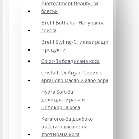
Biotreatment Beauty- за
блясък
Brelil Bothalia- Натурална
грижа
Brelil Styling-Стилизиращи
продукти
Color-За боядисана коса
Cristalli Di Argan-Серия с
арганово масло и алое вера
Hydra Soft-За
дехидратирана и
непокорна коса
Keraforce-За дълбоко
възстановяване на
третирана коса