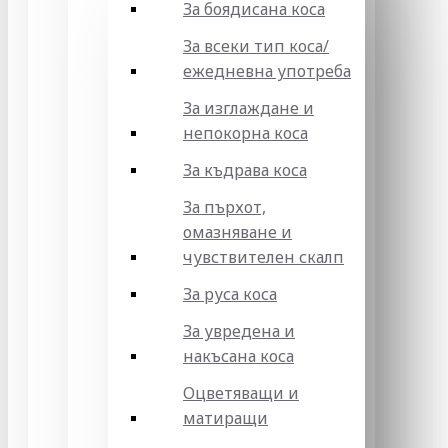
За боядисана коса
За всеки тип коса/
ежедневна употреба
За изглаждане и
непокорна коса
За къдрава коса
За пърхот,
омазняване и
чувствителен скалп
За руса коса
За увредена и
накъсана коса
Оцветяващи и
матиращи