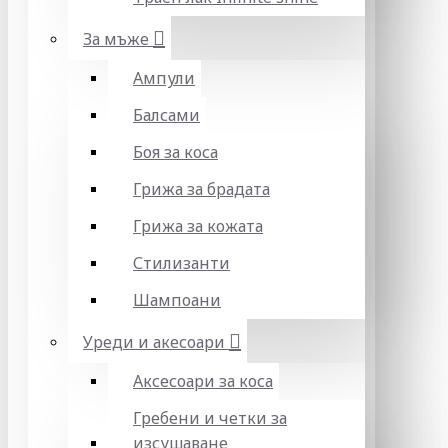
За мъже
Ампули
Балсами
Боя за коса
Грижа за брадата
Грижа за кожата
Стилизанти
Шампоани
Уреди и акесоари
Аксесоари за коса
Гребени и четки за
изсушаване