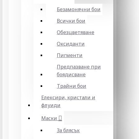
Безамонячни бои
Всички бои
Обезцветяване
Оксиданти
Пигменти
Предпазване при
боядисване
Трайни бои
Елексири, кристали и
флуиди
Маски
За блясък