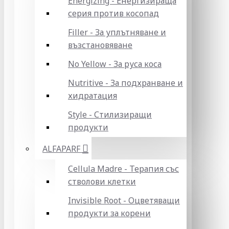
Energizing - Енергизираща
серия против косопад
Filler - За уплътняване и
възстановяване
No Yellow - За руса коса
Nutritive - За подхранване и
хидратация
Style - Стилизиращи
продукти
ALFAPARF
Cellula Madre - Терапия със
стволови клетки
Invisible Root - Оцветяващи
продукти за корени