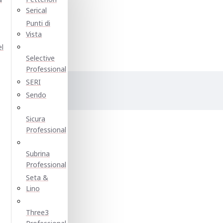
Serical
Punti di
Vista
el
Selective
Professional
SERI
Sendo
е:
Sicura
Professional
Subrina
Professional
Seta &
Lino
Three3