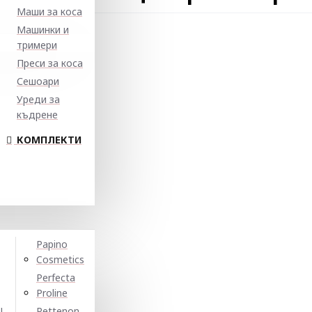
Маши за коса
Машинки и
тримери
Преси за коса
Сешоари
Уреди за
къдрене
КОМПЛЕКТИ
Papino
Cosmetics
Perfecta
Proline
N
Pettenon