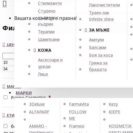
Стилизанти
Лакочистители
Студено
Траен лак
къдрене с
Вашата кошница е празна!
Infinite shine
къдрин
Филтър
Нулирай
ЗА МЪЖЕ
Терапии
Шампоани
Ампули
ЦЕНА
Балсами
КОЖА
Боя за коса
Аксесоари и
€
Грижа за
уреди
€
брадата
Лице
МАРКИ
МАРКИ
Papino Cosmetics
6
3Deluxe
FarmaVita
Kezy
ALFAPARF
FOLLOW
KIEPE
ЕТИКЕТИ
ME
AMARO -
Framesi
KOSIMETIK
без парабени
2
Gentleman's
GENTLEME
възстановяване
увредена