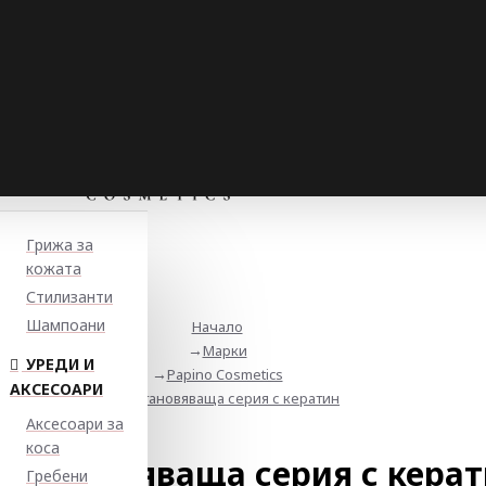
Грижа за
кожата
Стилизанти
Шампоани
Начало
Марки
УРЕДИ И
Papino Cosmetics
АКСЕСОАРИ
Възстановяваща серия с кератин
Аксесоари за
коса
зстановяваща серия с кера
Гребени