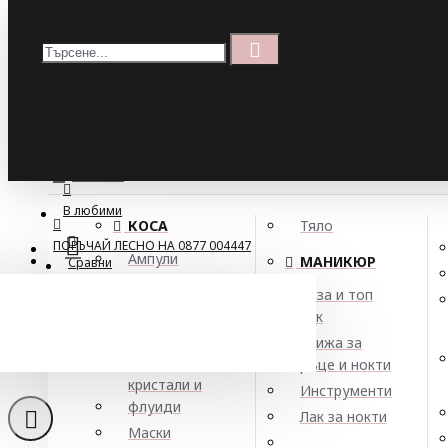
Меню
Кошница
Menu
ПОРЪЧАЙ ЛЕСНО НА 0877 004447
МЕНЮ
В любими
КОСА
Тяло
ПОРЪЧАЙ ЛЕСНО НА 0877 004447
Ампули
МАНИКЮР
Сравни
Арган
База и топ
Балсами
лак
Боя за коса
Грижа за
Елексири,
ръце и нокти
кристали и
Инструменти
флуиди
Лак за нокти
Въ
Маски