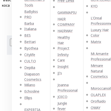
Free Limix
6
Tools
коса
KYO
6
BaByliss
GAMMAPIU
PRO
L'Oreal
HAIR
Barba
Professionn
COMPANY
Italiana
Luxury Hair
HAIRWAY
BES
Color
Healthy
Сравнение на продукт
Bettari
Matrix
Hair
Byothea
Project
Подреждане по:
Показван
Mi Amante
Citylife
Infinity
Professional
Care
CULT.O
Mimare
Insight
Depilia
Natural
JJ's
Diapason
Cosmetics
Cosmetics
Milano
Joanna
Moroccanoil
Professional
Echosline
OLAPLEX
JOICO
Ellірѕ
Orofluido
Jungle
OWAY
fever
EXPERTIA