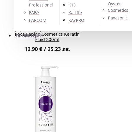
Oyster
Professionel
K18
Cosmetics
FABY
Kadiffe
Panasonic
FARCOM
KAYPRO
Възстановяващ кератинов
флуид за увредена и накъсана
коса Papino Cosmetics Keratin
ПРОМОЦИИ
Fluid 200ml
12.90 € / 25.23 лв.