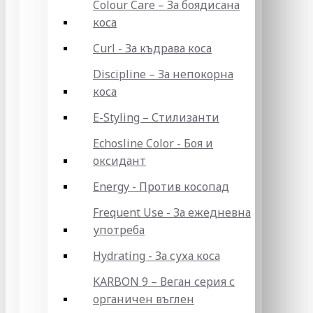
Colour Care – За боядисана
коса
Curl - За къдрава коса
Discipline – За непокорна
коса
E-Styling – Стилизанти
Echosline Color - Боя и
оксидант
Energy - Против косопад
Frequent Use - За ежедневна
употреба
Hydrating - За суха коса
KARBON 9 – Веган серия с
органичен въглен