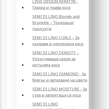
LISSE DESIGN KERATIN -
Гладка и права коса
SEMI DI LINO Blonde and
Brunette – Тониращи
продукти
SEMI DI LINO CURLS – За
къдрава и непокорна коса
SEMI DI LINO DENSITY –
Уплътняваща серия за
изтъняла коса
SEMI DI LINO DIAMOND - За
блясък и запазване на цвета
SEMI DI LINO MOISTURE - За
суха и заплитаща се коса
SEMI DI LINO