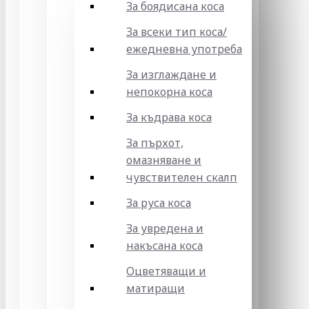
За боядисана коса
За всеки тип коса/
ежедневна употреба
За изглаждане и
непокорна коса
За къдрава коса
За пърхот,
омазняване и
чувствителен скалп
За руса коса
За увредена и
накъсана коса
Оцветяващи и
матиращи