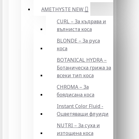
AMETHYSTE NEW
CURL – За къдрава и
вълниста коса
BLONDE – За руса
коса
BOTANICAL HYDRA –
Ботаническа грижа за
всеки тип коса
CHROMA – За
боядисана коса
Instant Color Fluid -
Оцветяващи флуиди
NUTRI – За суха и
изтощена коса