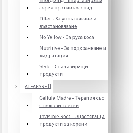
Energizing - Енергизираща
серия против косопад
Filler - За уплътняване и
възстановяване
No Yellow - За руса коса
Nutritive - За подхранване и
хидратация
Style - Стилизиращи
продукти
ALFAPARF
Cellula Madre - Терапия със
стволови клетки
Invisible Root - Оцветяващи
продукти за корени