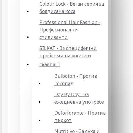
Colour Lock - Веган серия за
боядисана коса
Professional Hair Fashion -
Професионални
стилизанти
SILKAT - За специфични
проблеми на косата и
скалпа
Bulboton - Против
косопад
Day By Day - За
ежедневна употреба
Deforforante - Против
пърхот
Nutritivo - За суха и