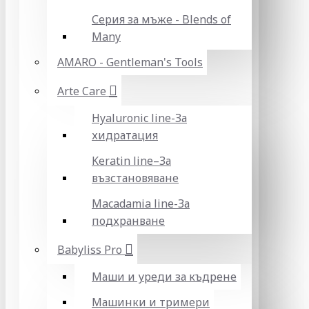
Серия за мъже - Blends of
Many
AMARO - Gentleman's Tools
Arte Care
Hyaluronic line-За
хидратация
Keratin line–За
възстановяване
Macadamia line-За
подхранване
Babyliss Pro
Маши и уреди за къдрене
Машинки и тримери