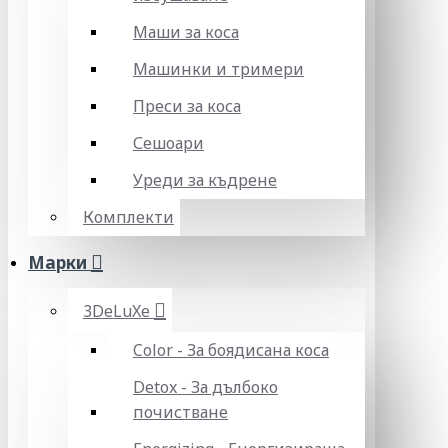
Маши за коса
Машинки и тримери
Преси за коса
Сешоари
Уреди за къдрене
Комплекти
Марки
3DeLuXe
Color - За боядисана коса
Detox - За дълбоко
почистване