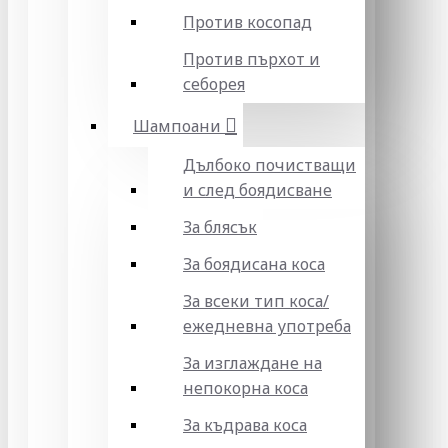
Против косопад
Против пърхот и
себорея
Шампоани
Дълбоко почистващи
и след боядисване
За блясък
За боядисана коса
За всеки тип коса/
ежедневна употреба
За изглаждане на
непокорна коса
За къдрава коса