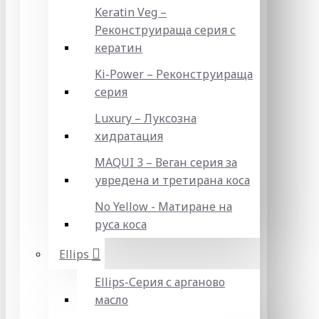
Keratin Veg –
Реконструираща серия с
кератин
Ki-Power – Реконструираща
серия
Luxury – Луксозна
хидратация
MAQUI 3 – Веган серия за
увредена и третирана коса
No Yellow - Матиране на
руса коса
Ellips
Ellips-Серия с арганово
масло