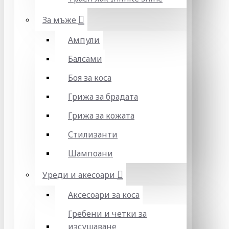
За мъже
Ампули
Балсами
Боя за коса
Грижа за брадата
Грижа за кожата
Стилизанти
Шампоани
Уреди и акесоари
Аксесоари за коса
Гребени и четки за
изсушаване