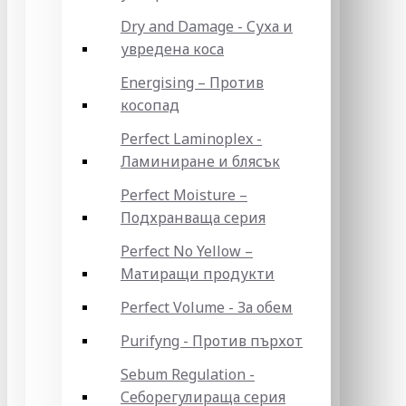
Dry and Damage - Суха и
увредена коса
Energising – Против
косопад
Perfect Laminoplex -
Ламиниране и блясък
Perfect Moisture –
Подхранваща серия
Perfect No Yellow –
Матиращи продукти
Perfect Volume - За обем
Purifyng - Против пърхот
Sebum Regulation -
Себорегулираща серия