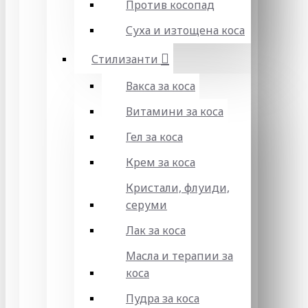
Против косопад
Суха и изтощена коса
Стилизанти
Вакса за коса
Витамини за коса
Гел за коса
Крем за коса
Кристали, флуиди,
серуми
Лак за коса
Масла и терапии за
коса
Пудра за коса