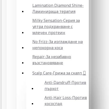
Lamination Diamond Shine-
Ламинираща терапия
Milky Sensation-Серия за
ултра подхранване с
млечен протеин
No Frizz-За изглаждане на
непокорна коса
Repair-За незабавно
възстановяване
Scalp Care-Грижа за скалп
Anti-Dandruff-Против
пърхот
Anti-Hair Loss-Против
кососпад