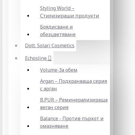
Styling World –
Стилизиращи продукти
Боядисване и
обезцветяване
Dott. Solari Cosmetics
Echosline
Volume-За обем
Argan – Подхранваща серия
с арган
B.PUR – Реминерализираща
веган серия
Balance - Против пърхот и
омазняване