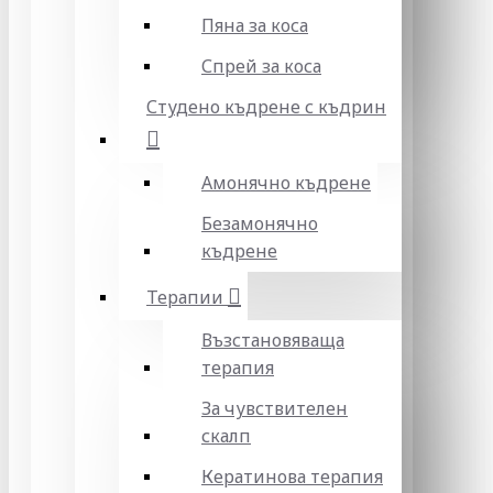
Пяна за коса
Спрей за коса
Студено къдрене с къдрин
Амонячно къдрене
Безамонячно
къдрене
Терапии
Възстановяваща
терапия
За чувствителен
скалп
Кератинова терапия