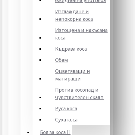
ежедневна употреба
Изглаждане и
непокорна коса
Изтощена и накъсана
коса
Къдрава коса
Обем
Оцветяващи и
матиращи
Против косопад и
чувствителен скалп
Руса коса
Суха коса
Боя за коса