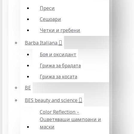
Преси
Сешоари
Четки и гребени
Barba Italiana
Боя и оксидант
Грижа за брадата
Грижа за косата
BE
BES beauty and science
Color Reflection –
Оцветяващи шампоани и
маски