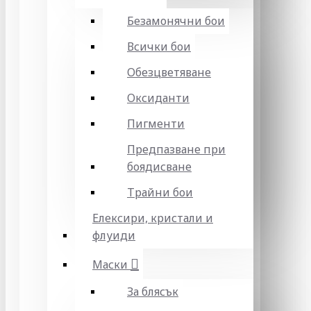
Безамонячни бои
Всички бои
Обезцветяване
Оксиданти
Пигменти
Предпазване при
боядисване
Трайни бои
Елексири, кристали и
флуиди
Маски
За блясък