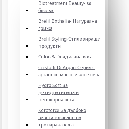
Biotreatment Beauty- за
блясък
Brelil Bothalia- Натурална
грижа
Brelil Styling-Стилизиращи
продукти
Color-За боядисана коса
Cristalli Di Argan-Серия с
арганово масло и алое вера
Hydra Soft-За
дехидратирана и
непокорна коса
Keraforce-За дълбоко
възстановяване на
третирана коса