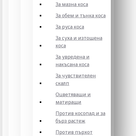
За мазна коса
За обем и тънка коса
За руса коса
За суха и изтощена
коса
За увредена и
накъсана коса
За чувствителен
скалп
Оцветяващи и
матиращи
Против косопад и за
бърз растеж
Против пърхот