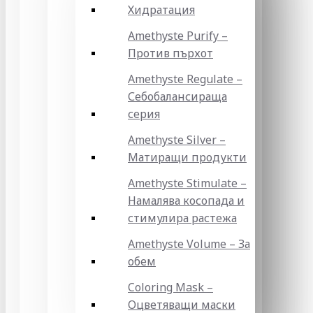
Хидратация
Amethyste Purify –
Против пърхот
Amethyste Regulate –
Себобалансираща
серия
Amethyste Silver –
Матиращи продукти
Amethyste Stimulate –
Намалява косопада и
стимулира растежа
Amethyste Volume – За
обем
Coloring Mask –
Оцветяващи маски