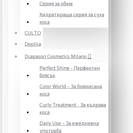
Серия за обем
Хидратираща серия за суха
коса
CULT.O
Depilia
Diapason Cosmetics Milano
Perfect Shine - Перфектен
блясък
Color World – За боядисана
коса
Curly Treatment - За къдрава
коса
Daily Use – За ежедневна
употреба