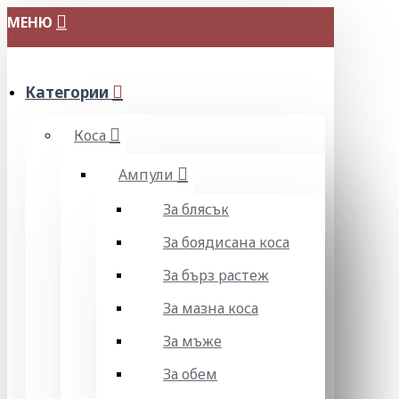
МЕНЮ
Категории
Коса
Ампули
За блясък
За боядисана коса
За бърз растеж
За мазна коса
За мъже
За обем