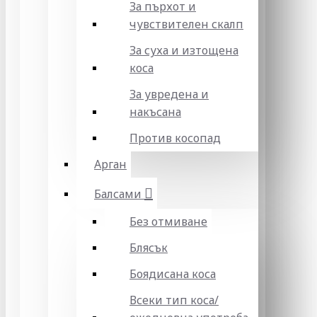
За пърхот и
чувствителен скалп
За суха и изтощена
коса
За увредена и
накъсана
Против косопад
Арган
Балсами
Без отмиване
Блясък
Боядисана коса
Всеки тип коса/