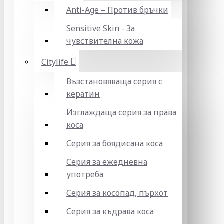
Anti-Age – Против бръчки
Sensitive Skin - За
чувствителна кожа
Citylife
Възстановяваща серия с
кератин
Изглаждаща серия за права
коса
Серия за боядисана коса
Серия за ежедневна
употреба
Серия за косопад, пърхот
Серия за къдрава коса