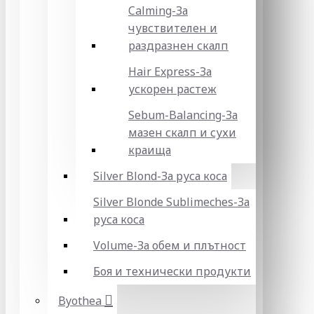
Calming-За
чувствителен и
раздразнен скалп
Hair Express-За
ускорен растеж
Sebum-Balancing-За
мазен скалп и сухи
краища
Silver Blond-За руса коса
Silver Blonde Sublіmeches-За
руса коса
Volume-За обем и плътност
Боя и технически продукти
Byothea