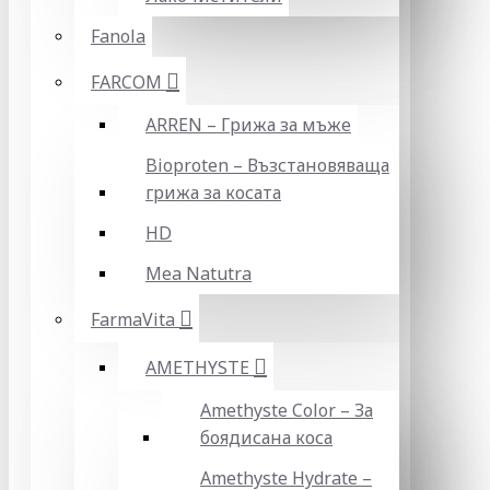
Fanola
FARCOM
ARREN – Грижа за мъже
Bioproten – Възстановяваща
грижа за косата
HD
Mea Natutra
FarmaVita
AMETHYSTE
Amethyste Color – За
боядисана коса
Amethyste Hydrate –