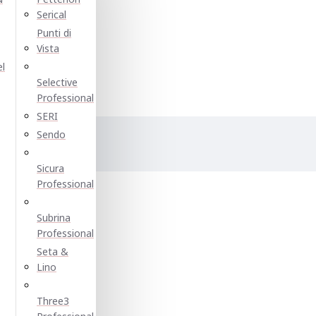
Serical
Punti di
Vista
el
Selective
Professional
SERI
Sendo
е:
Sicura
Professional
Subrina
Professional
Seta &
Lino
Three3