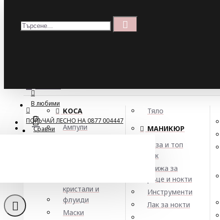
Меню
Кошница
Menu
ПОРЪЧАЙ ЛЕСНО НА 0877 004447
МЕНЮ
В любими
КОСА
Тяло
ПОРЪЧАЙ ЛЕСНО НА 0877 004447
Ампули
МАНИКЮР
Сравни
Арган
База и топ
Балсами
лак
Боя за коса
Грижа за
Елексири,
ръце и нокти
кристали и
Инструменти
флуиди
Лак за нокти
Подх
Маски