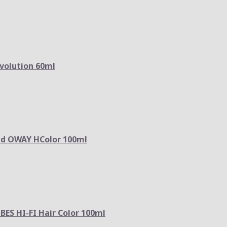
volution 60ml
d OWAY HColor 100ml
ES HI-FI Hair Color 100ml