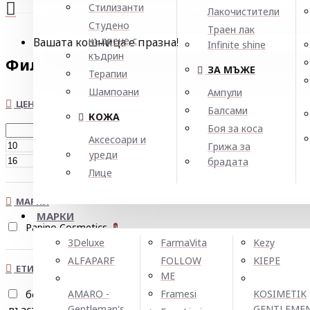
Стилизанти
Лакочистители
Студено
Траен лак
къдрене с
Вашата кошница е празна!
Infinite shine
къдрин
Филтър
Нулирай
ЗА МЪЖЕ
Терапии
Шампоани
Ампули
ЦЕНА
Балсами
КОЖА
Боя за коса
Аксесоари и
€
Грижа за
уреди
€
брадата
Лице
МАРКИ
МАРКИ
Papino Cosmetics
3
3Deluxe
FarmaVita
Kezy
ALFAPARF
FOLLOW
KIEPE
ЕТИКЕТИ
ME
AMARO -
Framesi
KOSIMETIK
без парабени
2
Gentleman's
GENTLEME
възстановяване
суха коса