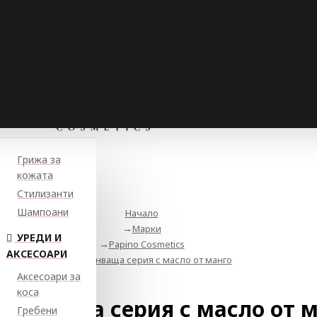
Грижа за
кожата
Стилизанти
Шампоани
Начало
Марки
УРЕДИ И
Papino Cosmetics
АКСЕСОАРИ
Подхранваща серия с масло от манго
Аксесоари за
коса
ранваща серия с масло от 
Гребени