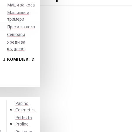
Маши за коса
Машинки и
тримери
Преси за коса
Сешоари
Уреди за
къдрене
КОМПЛЕКТИ
Papino
Cosmetics
Perfecta
Proline
N
Pettenon