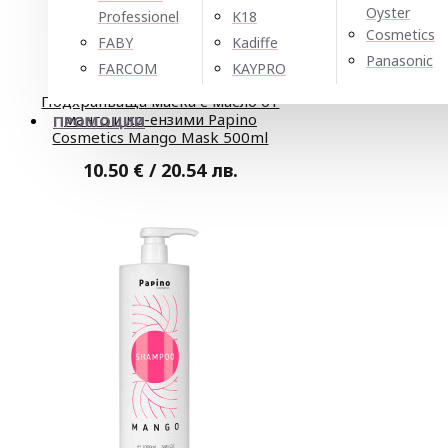
Oyster
Professionel
K18
Cosmetics
FABY
Kadiffe
Panasonic
FARCOM
KAYPRO
Подхранваща маска с масло от
манго и ко-ензими Papino
ПРОМОЦИИ
Cosmetics Mango Mask 500ml
10.50 € / 20.54 лв.