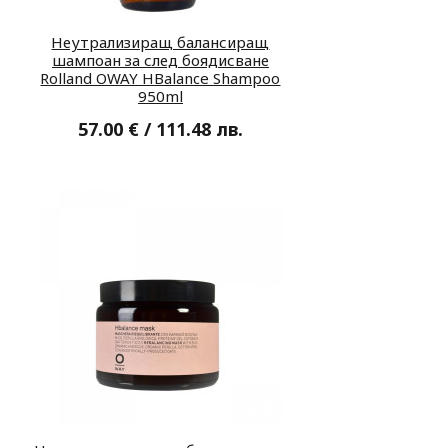
Неутрализиращ балансиращ
шампоан за след боядисване
Rolland OWAY HBalance Shampoo
950ml
57.00 € / 111.48 лв.