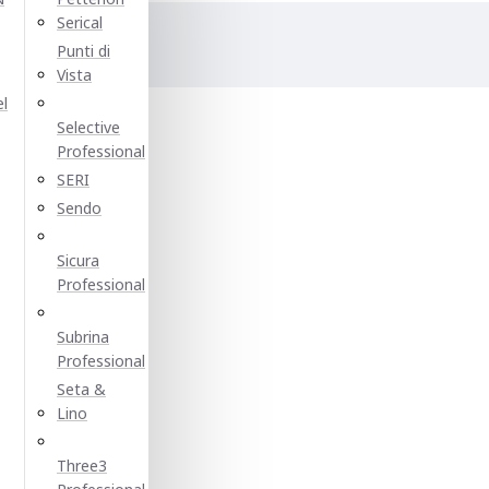
Serical
Punti di
е:
Vista
el
Selective
Professional
SERI
Sendo
Sicura
Professional
Subrina
Professional
Seta &
Lino
Three3