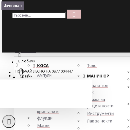
Меню
Изчерпан
Кошница
Menu
ПОРЪЧАЙ ЛЕСНО НА 0877 004447
МЕНЮ
В любими
КОСА
Тяло
ПОРЪЧАЙ ЛЕСНО НА 0877 004447
Ампули
МАНИКЮР
Сравни
Арган
База и топ
Балсами
лак
Боя за коса
Грижа за
Елексири,
ръце и нокти
кристали и
Инструменти
флуиди
Лак за нокти
Тех
Маски