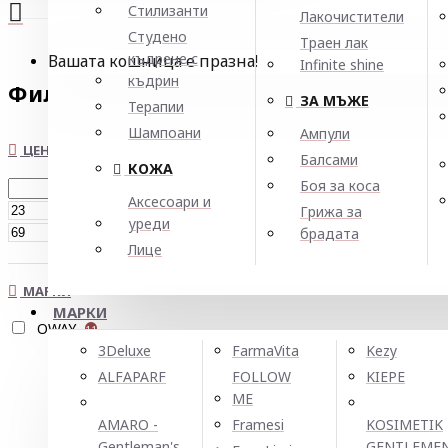
Стилизанти
Лакочистители
Студено
Траен лак
къдрене с
Вашата кошница е празна!
Infinite shine
къдрин
Филтър
Нулирай
ЗА МЪЖЕ
Терапии
Шампоани
Ампули
ЦЕНА
Балсами
КОЖА
Боя за коса
Аксесоари и
€
Грижа за
уреди
€
брадата
Лице
МАРКИ
МАРКИ
OWAY
11
3Deluxe
FarmaVita
Kezy
ALFAPARF
FOLLOW
KIEPE
ME
AMARO -
Framesi
KOSIMETIK
Gentleman's
GENTLEME