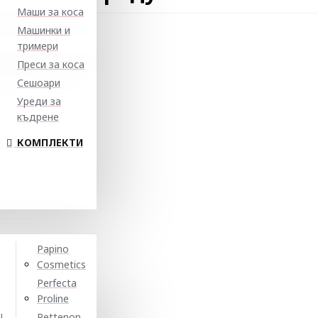
Маши за коса
Машинки и
тримери
Преси за коса
Сешоари
Уреди за
къдрене
КОМПЛЕКТИ
Papino
Cosmetics
Perfecta
Proline
N
Pettenon