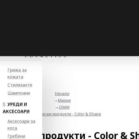
Грижа за
кожата
Стилизанти
Шампоани
Начало
Марки
УРЕДИ И
OWAY
АКСЕСОАРИ
Технически продукти - Color & Shape
Аксесоари за
коса
нически продукти - Color & S
Гребени