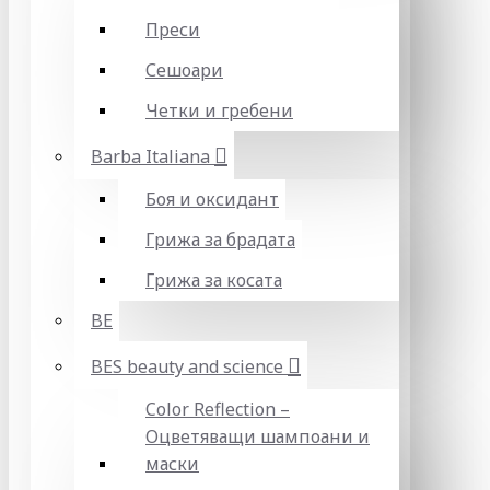
Преси
Сешоари
Четки и гребени
Barba Italiana
Боя и оксидант
Грижа за брадата
Грижа за косата
BE
BES beauty and science
Color Reflection –
Оцветяващи шампоани и
маски