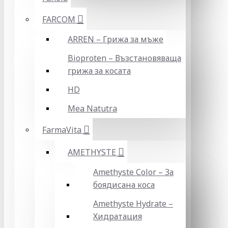
FARCOM
ARREN – Грижа за мъже
Bioproten – Възстановяваща
грижа за косата
HD
Mea Natutra
FarmaVita
AMETHYSTE
Amethyste Color – За
боядисана коса
Amethyste Hydrate –
Хидратация