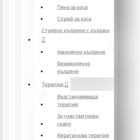
Пяна за коса
Спрей за коса
Студено къдрене с къдрин
Амонячно къдрене
Безамонячно
къдрене
Терапии
Възстановяваща
терапия
За чувствителен
скалп
Кератинова терапия