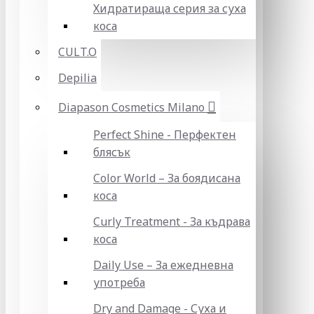
Хидратираща серия за суха
коса
CULT.O
Depilia
Diapason Cosmetics Milano
Perfect Shine - Перфектен
блясък
Color World – За боядисана
коса
Curly Treatment - За къдрава
коса
Daily Use – За ежедневна
употреба
Dry and Damage - Суха и