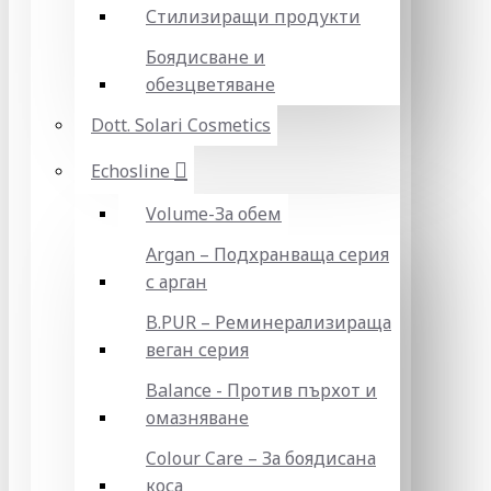
Стилизиращи продукти
Боядисване и
обезцветяване
Dott. Solari Cosmetics
Echosline
Volume-За обем
Argan – Подхранваща серия
с арган
B.PUR – Реминерализираща
веган серия
Balance - Против пърхот и
омазняване
Colour Care – За боядисана
коса