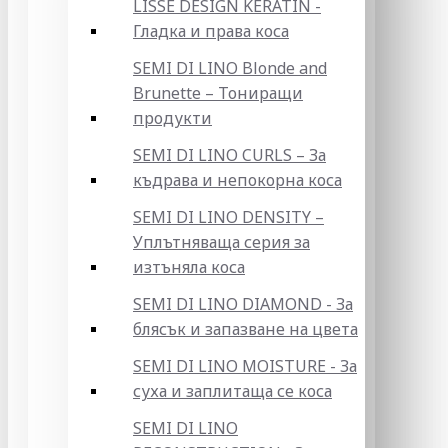
LISSE DESIGN KERATIN -
Гладка и права коса
SEMI DI LINO Blonde and
Brunette – Тониращи
продукти
SEMI DI LINO CURLS – За
къдрава и непокорна коса
SEMI DI LINO DENSITY –
Уплътняваща серия за
изтъняла коса
SEMI DI LINO DIAMOND - За
блясък и запазване на цвета
SEMI DI LINO MOISTURE - За
суха и заплитаща се коса
SEMI DI LINO