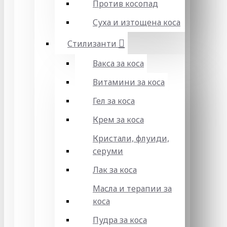
Против косопад
Суха и изтощена коса
Стилизанти
Вакса за коса
Витамини за коса
Гел за коса
Крем за коса
Кристали, флуиди,
серуми
Лак за коса
Масла и терапии за
коса
Пудра за коса