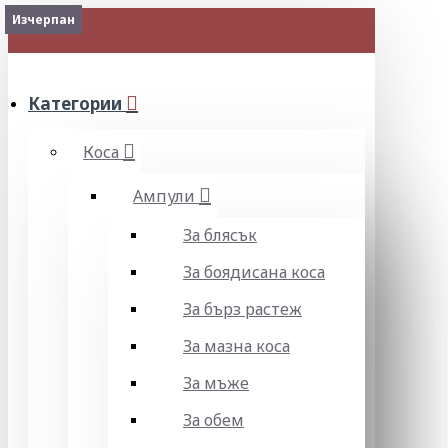
Изчерпан
МЕНЮ
Категории
Коса
Ампули
За блясък
За боядисана коса
За бърз растеж
За мазна коса
За мъже
За обем