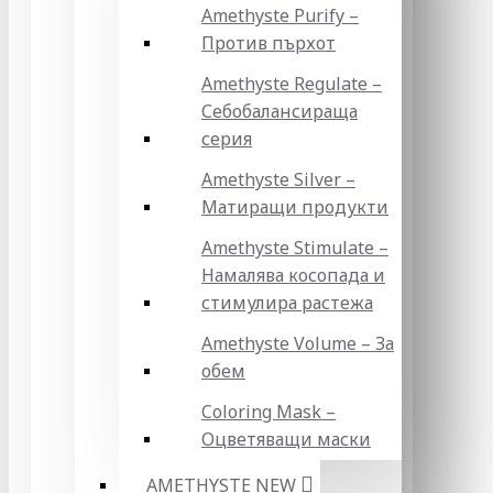
Amethyste Purify –
Против пърхот
Amethyste Regulate –
Себобалансираща
серия
Amethyste Silver –
Матиращи продукти
Amethyste Stimulate –
Намалява косопада и
стимулира растежа
Amethyste Volume – За
обем
Coloring Mask –
Оцветяващи маски
AMETHYSTE NEW