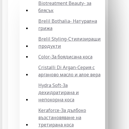
Biotreatment Beauty- за
блясък
Brelil Bothalia- Натурална
грижа
Brelil Styling-Стилизиращи
продукти
Color-За боядисана коса
Cristalli Di Argan-Серия с
арганово масло и алое вера
Hydra Soft-За
дехидратирана и
непокорна коса
Keraforce-За дълбоко
възстановяване на
третирана коса