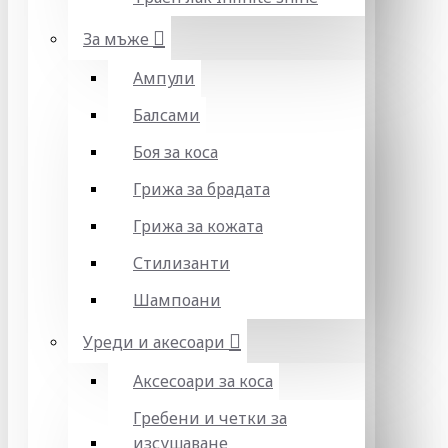
За мъже
Ампули
Балсами
Боя за коса
Грижа за брадата
Грижа за кожата
Стилизанти
Шампоани
Уреди и акесоари
Аксесоари за коса
Гребени и четки за
изсушаване