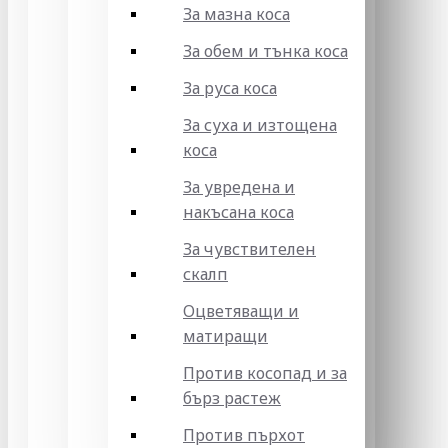
За мазна коса
За обем и тънка коса
За руса коса
За суха и изтощена
коса
За увредена и
накъсана коса
За чувствителен
скалп
Оцветяващи и
матиращи
Против косопад и за
бърз растеж
Против пърхот