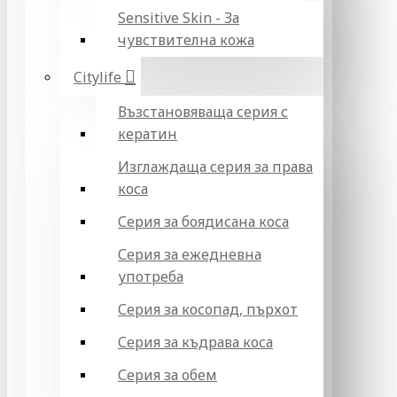
Sensitive Skin - За
чувствителна кожа
Citylife
Възстановяваща серия с
кератин
Изглаждаща серия за права
коса
Серия за боядисана коса
Серия за ежедневна
употреба
Серия за косопад, пърхот
Серия за къдрава коса
Серия за обем