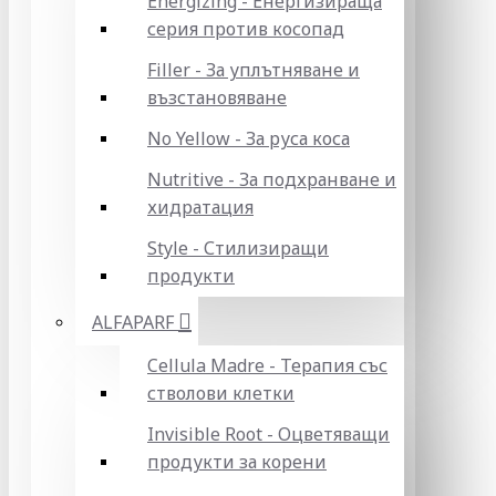
Energizing - Енергизираща
серия против косопад
Filler - За уплътняване и
възстановяване
No Yellow - За руса коса
Nutritive - За подхранване и
хидратация
Style - Стилизиращи
продукти
ALFAPARF
Cellula Madre - Терапия със
стволови клетки
Invisible Root - Оцветяващи
продукти за корени