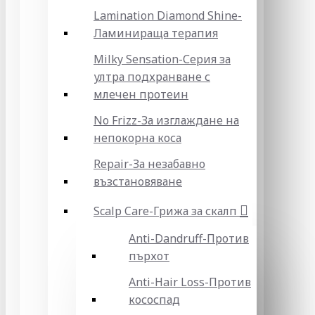
Lamination Diamond Shine-
Ламинираща терапия
Milky Sensation-Серия за
ултра подхранване с
млечен протеин
No Frizz-За изглаждане на
непокорна коса
Repair-За незабавно
възстановяване
Scalp Care-Грижа за скалп
Anti-Dandruff-Против
пърхот
Anti-Hair Loss-Против
кососпад