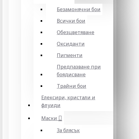
Безамонячни бои
Всички бои
Обезцветяване
Оксиданти
Пигменти
Предпазване при
боядисване
Трайни бои
Елексири, кристали и
флуиди
Маски
За блясък