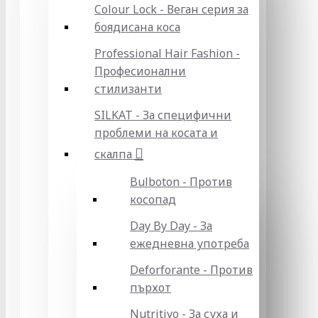
Colour Lock - Веган серия за
боядисана коса
Professional Hair Fashion -
Професионални
стилизанти
SILKAT - За специфични
проблеми на косата и
скалпа
Bulboton - Против
косопад
Day By Day - За
ежедневна употреба
Deforforante - Против
пърхот
Nutritivo - За суха и