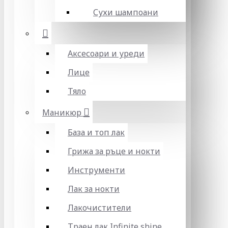
Сухи шампоани
Аксесоари и уреди
Лице
Тяло
Маникюр
База и топ лак
Грижа за ръце и нокти
Инструменти
Лак за нокти
Лакочистители
Траен лак Infinite shine