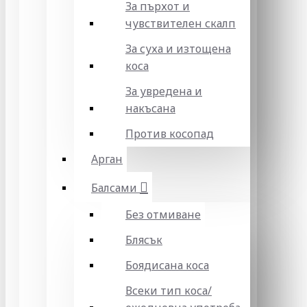
За пърхот и
чувствителен скалп
За суха и изтощена
коса
За увредена и
накъсана
Против косопад
Арган
Балсами
Без отмиване
Блясък
Боядисана коса
Всеки тип коса/