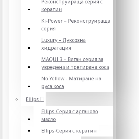
Реконструираща серия с
кератин
Ki-Power – Реконструираща
серия
Luxury – Луксозна
хидратация
MAQUI 3 – Веган серия за
увредена и третирана коса
No Yellow - Матиране на
руса коса
Ellips
Ellips-Серия с арганово
масло
Ellips-Серия с кератин