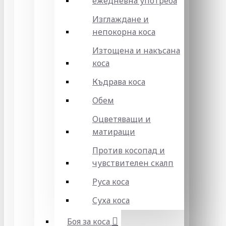
ежедневна употреба
Изглаждане и
непокорна коса
Изтощена и накъсана
коса
Къдрава коса
Обем
Оцветяващи и
матиращи
Против косопад и
чувствителен скалп
Руса коса
Суха коса
Боя за коса