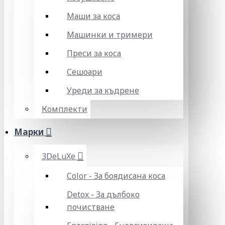
Маши за коса
Машинки и тримери
Преси за коса
Сешоари
Уреди за къдрене
Комплекти
Марки
3DeLuXe
Color - За боядисана коса
Detox - За дълбоко
почистване