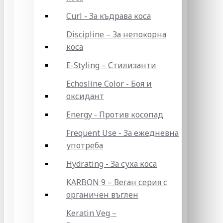
Curl - За къдрава коса
Discipline – За непокорна
коса
E-Styling – Стилизанти
Echosline Color - Боя и
оксидант
Energy - Против косопад
Frequent Use - За ежедневна
употреба
Hydrating - За суха коса
KARBON 9 – Веган серия с
органичен въглен
Keratin Veg –