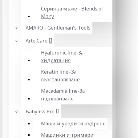
Серия за мъже - Blends of
Many
AMARO - Gentleman's Tools
Arte Care
Hyaluronic line-За
хидратация
Keratin line–За
възстановяване
Macadamia line-За
подхранване
Babyliss Pro
Маши и уреди за къдрене
Машинки и тримери