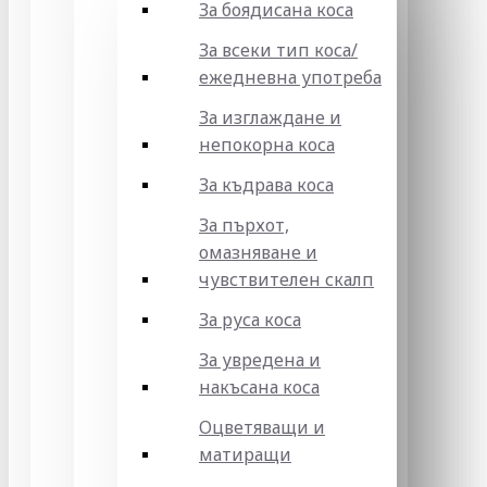
За боядисана коса
За всеки тип коса/
ежедневна употреба
За изглаждане и
непокорна коса
За къдрава коса
За пърхот,
омазняване и
чувствителен скалп
За руса коса
За увредена и
накъсана коса
Оцветяващи и
матиращи