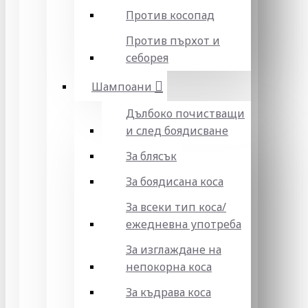
Против косопад
Против пърхот и
себорея
Шампоани
Дълбоко почистващи
и след боядисване
За блясък
За боядисана коса
За всеки тип коса/
ежедневна употреба
За изглаждане на
непокорна коса
За къдрава коса