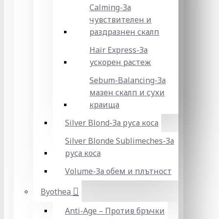
Calming-За
чувствителен и
раздразнен скалп
Hair Express-За
ускорен растеж
Sebum-Balancing-За
мазен скалп и сухи
краища
Silver Blond-За руса коса
Silver Blonde Sublіmeches-За
руса коса
Volume-За обем и плътност
Byothea
Anti-Age – Против бръчки