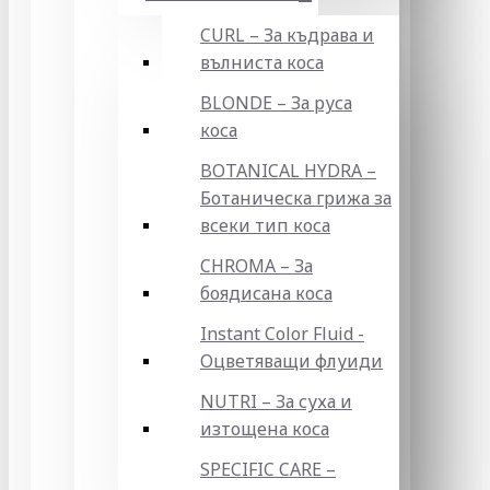
CURL – За къдрава и
вълниста коса
BLONDE – За руса
коса
BOTANICAL HYDRA –
Ботаническа грижа за
всеки тип коса
CHROMA – За
боядисана коса
Instant Color Fluid -
Оцветяващи флуиди
NUTRI – За суха и
изтощена коса
SPECIFIC CARE –