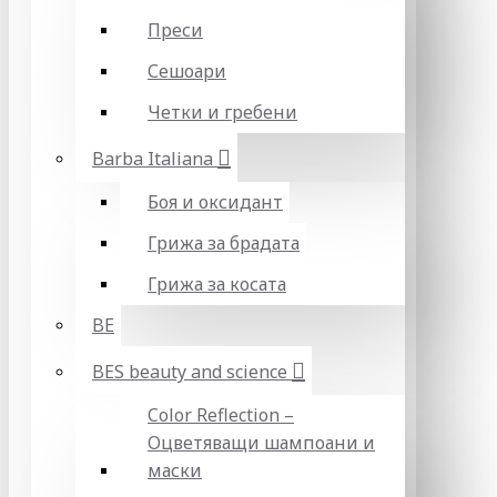
Преси
Сешоари
Четки и гребени
Barba Italiana
Боя и оксидант
Грижа за брадата
Грижа за косата
BE
BES beauty and science
Color Reflection –
Оцветяващи шампоани и
маски