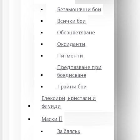
Безамонячни бои
Всички бои
Обезцветяване
Оксиданти
Пигменти
Предпазване при
боядисване
Трайни бои
Елексири, кристали и
флуиди
Маски
За блясък