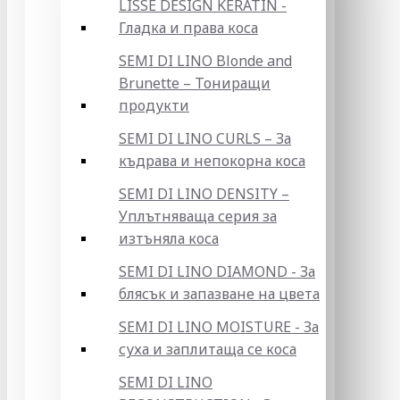
LISSE DESIGN KERATIN -
Гладка и права коса
SEMI DI LINO Blonde and
Brunette – Тониращи
продукти
SEMI DI LINO CURLS – За
къдрава и непокорна коса
SEMI DI LINO DENSITY –
Уплътняваща серия за
изтъняла коса
SEMI DI LINO DIAMOND - За
блясък и запазване на цвета
SEMI DI LINO MOISTURE - За
суха и заплитаща се коса
SEMI DI LINO