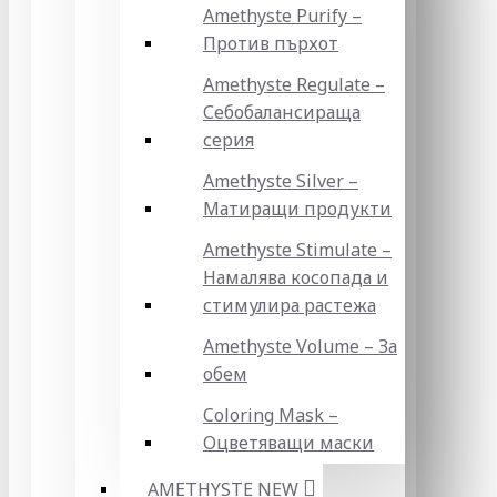
Amethyste Purify –
Против пърхот
Amethyste Regulate –
Себобалансираща
серия
Amethyste Silver –
Матиращи продукти
Amethyste Stimulate –
Намалява косопада и
стимулира растежа
Amethyste Volume – За
обем
Coloring Mask –
Оцветяващи маски
AMETHYSTE NEW