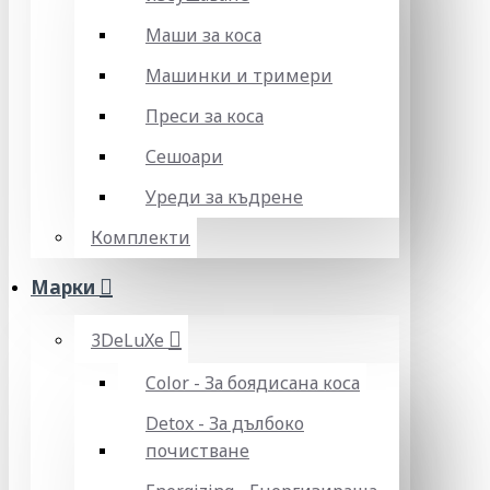
Маши за коса
Машинки и тримери
Преси за коса
Сешоари
Уреди за къдрене
Комплекти
Марки
3DeLuXe
Color - За боядисана коса
Detox - За дълбоко
почистване