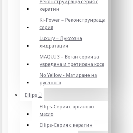
Реконструираща серия с
кератин
Ki-Power – Реконструираща
серия
Luxury – Луксозна
хидратация
MAQUI 3 – Веган серия за
увредена и третирана коса
No Yellow - Матиране на
руса коса
Ellips
Ellips-Серия с арганово
масло
Ellips-Серия с кератин