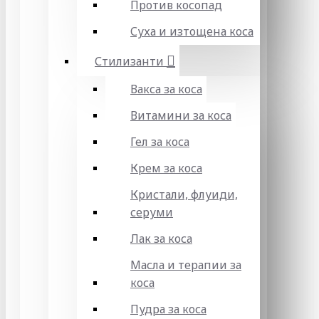
Против косопад
Суха и изтощена коса
Стилизанти
Вакса за коса
Витамини за коса
Гел за коса
Крем за коса
Кристали, флуиди,
серуми
Лак за коса
Масла и терапии за
коса
Пудра за коса