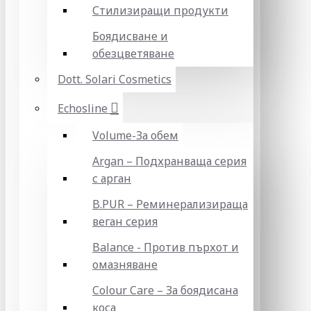
Стилизиращи продукти
Боядисване и
обезцветяване
Dott. Solari Cosmetics
Echosline
Volume-За обем
Argan – Подхранваща серия
с арган
B.PUR – Реминерализираща
веган серия
Balance - Против пърхот и
омазняване
Colour Care – За боядисана
коса