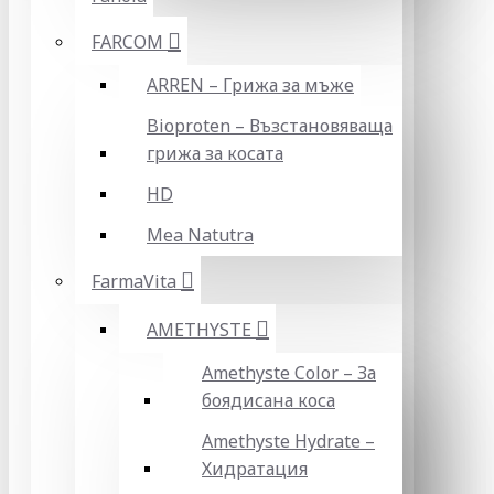
FARCOM
ARREN – Грижа за мъже
Bioproten – Възстановяваща
грижа за косата
HD
Mea Natutra
FarmaVita
AMETHYSTE
Amethyste Color – За
боядисана коса
Amethyste Hydrate –
Хидратация