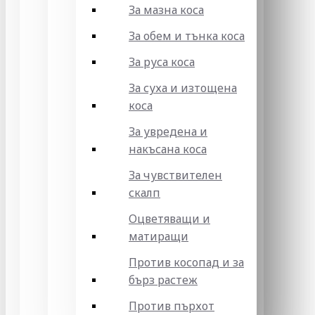
За мазна коса
За обем и тънка коса
За руса коса
За суха и изтощена
коса
За увредена и
накъсана коса
За чувствителен
скалп
Оцветяващи и
матиращи
Против косопад и за
бърз растеж
Против пърхот