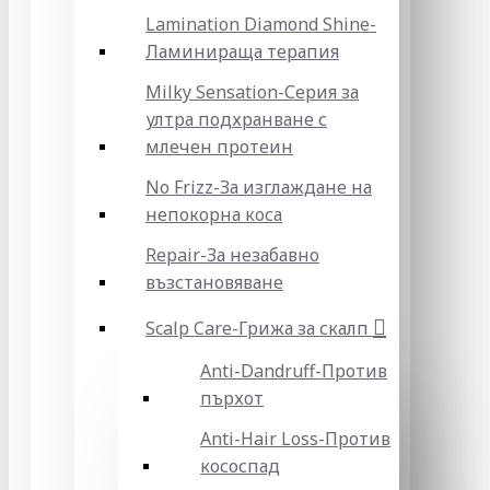
Lamination Diamond Shine-
Ламинираща терапия
Milky Sensation-Серия за
ултра подхранване с
млечен протеин
No Frizz-За изглаждане на
непокорна коса
Repair-За незабавно
възстановяване
Scalp Care-Грижа за скалп
Anti-Dandruff-Против
пърхот
Anti-Hair Loss-Против
кососпад