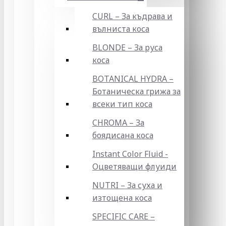
CURL – За къдрава и
вълниста коса
BLONDE – За руса
коса
BOTANICAL HYDRA –
Ботаническа грижа за
всеки тип коса
CHROMA – За
боядисана коса
Instant Color Fluid -
Оцветяващи флуиди
NUTRI – За суха и
изтощена коса
SPECIFIC CARE –