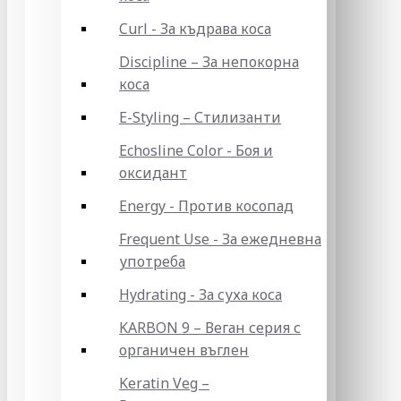
Curl - За къдрава коса
Discipline – За непокорна
коса
E-Styling – Стилизанти
Echosline Color - Боя и
оксидант
Energy - Против косопад
Frequent Use - За ежедневна
употреба
Hydrating - За суха коса
KARBON 9 – Веган серия с
органичен въглен
Keratin Veg –