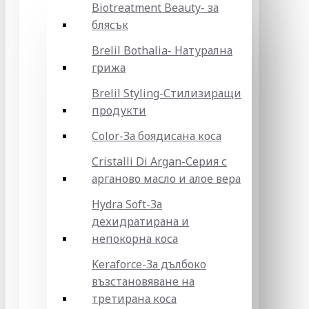
Biotreatment Beauty- за
блясък
Brelil Bothalia- Натурална
грижа
Brelil Styling-Стилизиращи
продукти
Color-За боядисана коса
Cristalli Di Argan-Серия с
арганово масло и алое вера
Hydra Soft-За
дехидратирана и
непокорна коса
Keraforce-За дълбоко
възстановяване на
третирана коса