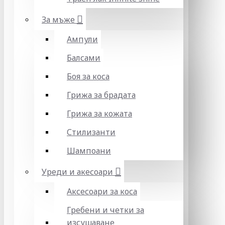
За мъже
Ампули
Балсами
Боя за коса
Грижа за брадата
Грижа за кожата
Стилизанти
Шампоани
Уреди и акесоари
Аксесоари за коса
Гребени и четки за
изсушаване