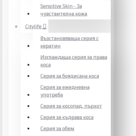
Sensitive Skin - За
чувствителна кожа
Citylife
Възстановяваща серия с
кератин
Изглаждаща серия за права
коса
Серия за боядисана коса
Серия за ежедневна
употреба
Серия за косопад, пърхот
Серия за къдрава коса
Серия за обем