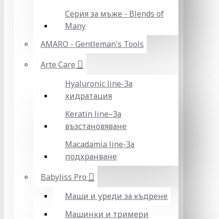
Серия за мъже - Blends of
Many
AMARO - Gentleman's Tools
Arte Care
Hyaluronic line-За
хидратация
Keratin line–За
възстановяване
Macadamia line-За
подхранване
Babyliss Pro
Маши и уреди за къдрене
Машинки и тримери