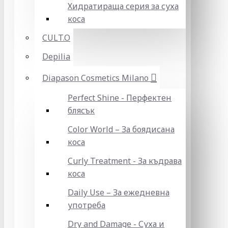
Хидратираща серия за суха
коса
CULT.O
Depilia
Diapason Cosmetics Milano
Perfect Shine - Перфектен
блясък
Color World – За боядисана
коса
Curly Treatment - За къдрава
коса
Daily Use – За ежедневна
употреба
Dry and Damage - Суха и