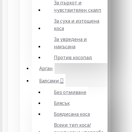
За пърхот и
чувствителен скалп
За суха и изтощена
коса
За увредена и
накъсана
Против косопад
Арган
Балсами
Без отмиване
Блясък
Боядисана коса
Всеки тип коса/