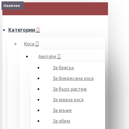
Изчерпан
Наличен
МЕНЮ
Категории
Коса
Ампули
За блясък
За боядисана коса
За бърз растеж
За мазна коса
За мъже
За обем