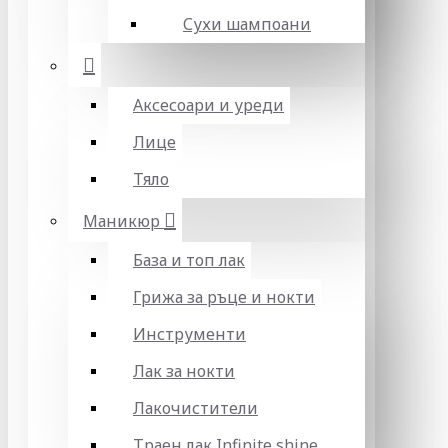
Сухи шампоани
Аксесоари и уреди
Лице
Тяло
Маникюр
База и топ лак
Грижа за ръце и нокти
Инструменти
Лак за нокти
Лакочистители
Траен лак Infinite shine