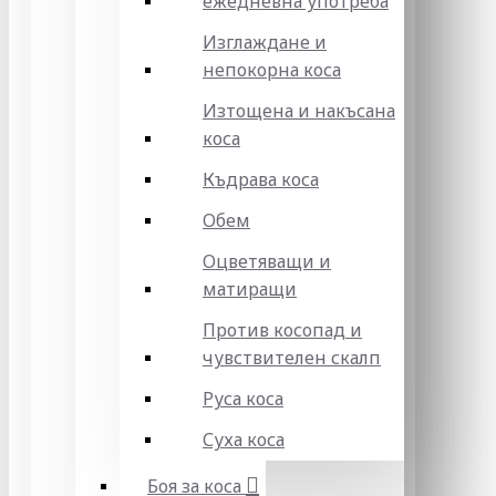
ежедневна употреба
Изглаждане и
непокорна коса
Изтощена и накъсана
коса
Къдрава коса
Обем
Оцветяващи и
матиращи
Против косопад и
чувствителен скалп
Руса коса
Суха коса
Боя за коса