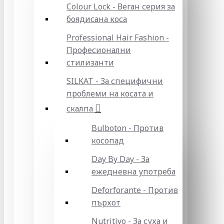
Colour Lock - Веган серия за
боядисана коса
Professional Hair Fashion -
Професионални
стилизанти
SILKAT - За специфични
проблеми на косата и
скалпа
Bulboton - Против
косопад
Day By Day - За
ежедневна употреба
Deforforante - Против
пърхот
Nutritivo - За суха и