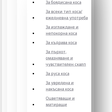
За боядисана коса
За всеки тип коса/
ежедневна употреба
За изглаждане и
непокорна коса
За къдрава коса
За пърхот,
омазняване и
чувствителен скалп
За руса коса
За увредена и
накъсана коса
Оцветяващи и
матиращи