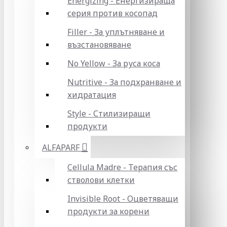
Energizing - Енергизираща
серия против косопад
Filler - За уплътняване и
възстановяване
No Yellow - За руса коса
Nutritive - За подхранване и
хидратация
Style - Стилизиращи
продукти
ALFAPARF
Cellula Madre - Терапия със
стволови клетки
Invisible Root - Оцветяващи
продукти за корени