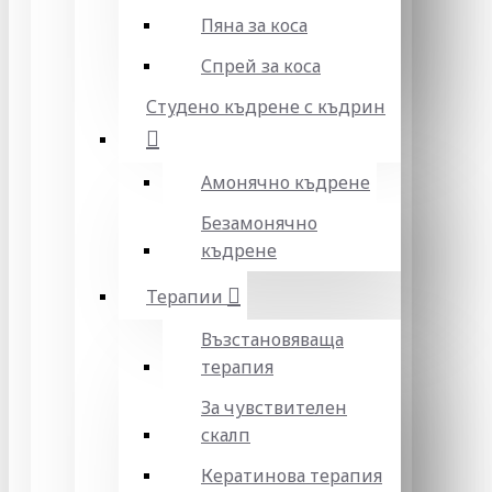
Пяна за коса
Спрей за коса
Студено къдрене с къдрин
Амонячно къдрене
Безамонячно
къдрене
Терапии
Възстановяваща
терапия
За чувствителен
скалп
Кератинова терапия