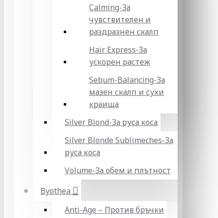
Calming-За
чувствителен и
раздразнен скалп
Hair Express-За
ускорен растеж
Sebum-Balancing-За
мазен скалп и сухи
краища
Silver Blond-За руса коса
Silver Blonde Sublіmeches-За
руса коса
Volume-За обем и плътност
Byothea
Anti-Age – Против бръчки