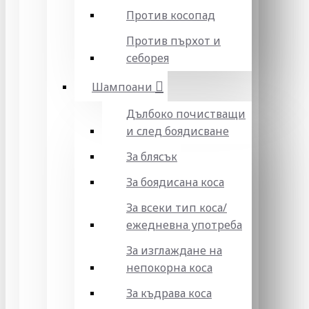
Против косопад
Против пърхот и
себорея
Шампоани
Дълбоко почистващи
и след боядисване
За блясък
За боядисана коса
За всеки тип коса/
ежедневна употреба
За изглаждане на
непокорна коса
За къдрава коса