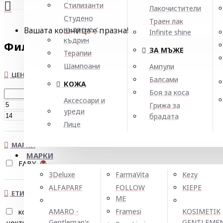
Стилизанти
Лакочистители
Студено
Траен лак
къдрене с
Вашата кошница е празна!
Infinite shine
къдрин
Филтър
Нулирай
ЗА МЪЖЕ
Терапии
Шампоани
Ампули
ЦЕНА
Балсами
КОЖА
Боя за коса
Аксесоари и
€
Грижа за
уреди
€
брадата
Лице
МАРКИ
МАРКИ
FABY
14
3Deluxe
FarmaVita
Kezy
ALFAPARF
FOLLOW
KIEPE
ЕТИКЕТИ
ME
AMARO -
Framesi
KOSIMETIK
кожички
масло
1
1
Gentleman's
GENTLEME
нокти
подхранване