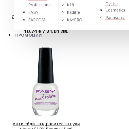
Oyster
Professionel
K18
Cosmetics
FABY
Kadiffe
Основа за нокти - pH регулатор
Panasonic
FARCOM
KAYPRO
FABY Prime 15ml
10.74 € / 21.01 лв.
ПРОМОЦИИ
Анти ейдж заздравител за сухи
нокти FABY Renew 15 ml