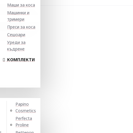
Маши за коса
Машинки и
тримери
Преси за коса
Сешоари
Уреди за
къдрене
КОМПЛЕКТИ
Papino
Cosmetics
Perfecta
Proline
N
Pettenon