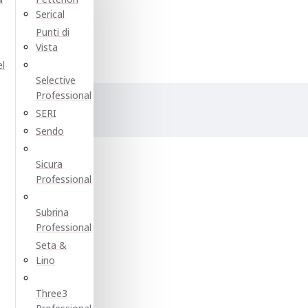
Serical
Punti di
Vista
el
Selective
Professional
SERI
е:
Sendo
Sicura
Professional
Subrina
Professional
Seta &
Lino
Three3