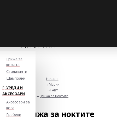
Грижа за
кожата
Стилизанти
Шампоани
Начало
Марки
УРЕДИ И
FABY
АКСЕСОАРИ
Грижа за ноктите
Аксесоари за
коса
Грижа за ноктите
Гребени