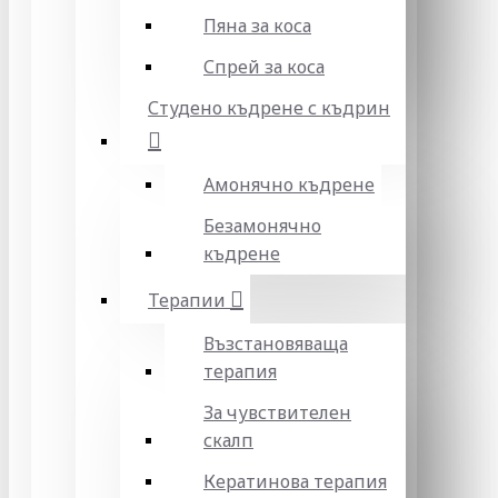
Пяна за коса
Спрей за коса
Студено къдрене с къдрин
Амонячно къдрене
Безамонячно
къдрене
Терапии
Възстановяваща
терапия
За чувствителен
скалп
Кератинова терапия