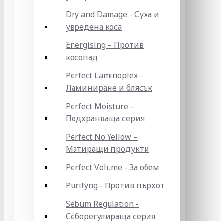
Dry and Damage - Суха и
увредена коса
Energising – Против
косопад
Perfect Laminoplex -
Ламиниране и блясък
Perfect Moisture –
Подхранваща серия
Perfect No Yellow –
Матиращи продукти
Perfect Volume - За обем
Purifyng - Против пърхот
Sebum Regulation -
Себорегулираща серия