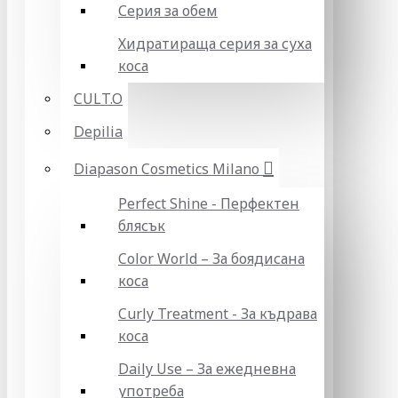
Серия за обем
Хидратираща серия за суха
коса
CULT.O
Depilia
Diapason Cosmetics Milano
Perfect Shine - Перфектен
блясък
Color World – За боядисана
коса
Curly Treatment - За къдрава
коса
Daily Use – За ежедневна
употреба