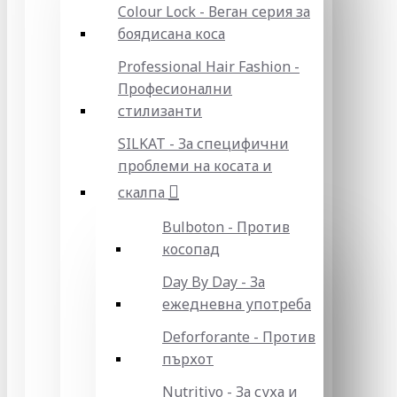
Colour Lock - Веган серия за
боядисана коса
Professional Hair Fashion -
Професионални
стилизанти
SILKAT - За специфични
проблеми на косата и
скалпа
Bulboton - Против
косопад
Day By Day - За
ежедневна употреба
Deforforante - Против
пърхот
Nutritivo - За суха и