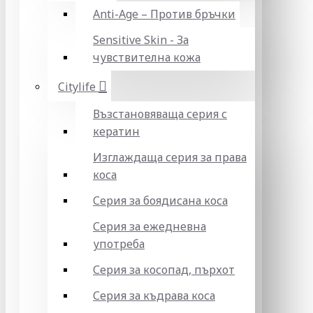
Anti-Age – Против бръчки
Sensitive Skin - За
чувствителна кожа
Citylife
Възстановяваща серия с
кератин
Изглаждаща серия за права
коса
Серия за боядисана коса
Серия за ежедневна
употреба
Серия за косопад, пърхот
Серия за къдрава коса