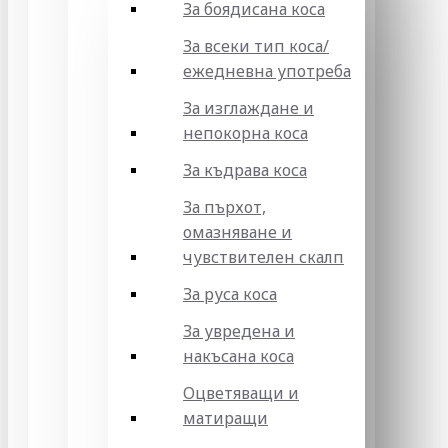
За боядисана коса
За всеки тип коса/
ежедневна употреба
За изглаждане и
непокорна коса
За къдрава коса
За пърхот,
омазняване и
чувствителен скалп
За руса коса
За увредена и
накъсана коса
Оцветяващи и
матиращи