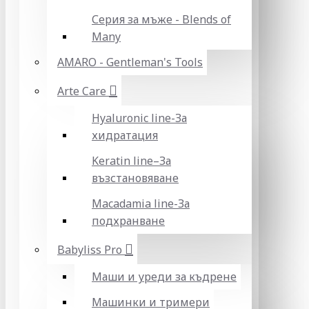
Серия за мъже - Blends of
Many
AMARO - Gentleman's Tools
Arte Care
Hyaluronic line-За
хидратация
Keratin line–За
възстановяване
Macadamia line-За
подхранване
Babyliss Pro
Маши и уреди за къдрене
Машинки и тримери