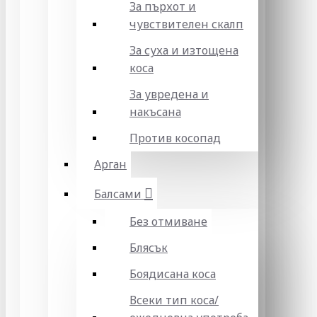
За пърхот и
чувствителен скалп
За суха и изтощена
коса
За увредена и
накъсана
Против косопад
Арган
Балсами
Без отмиване
Блясък
Боядисана коса
Всеки тип коса/