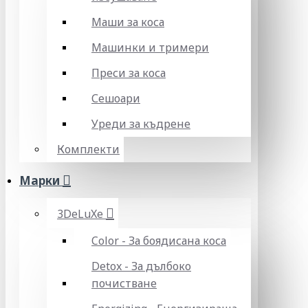
Маши за коса
Машинки и тримери
Преси за коса
Сешоари
Уреди за къдрене
Комплекти
Марки
3DeLuXe
Color - За боядисана коса
Detox - За дълбоко
почистване