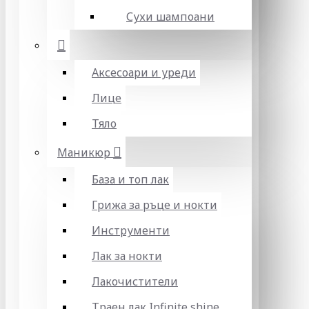
Сухи шампоани
Аксесоари и уреди
Лице
Тяло
Маникюр
База и топ лак
Грижа за ръце и нокти
Инструменти
Лак за нокти
Лакочистители
Траен лак Infinite shine