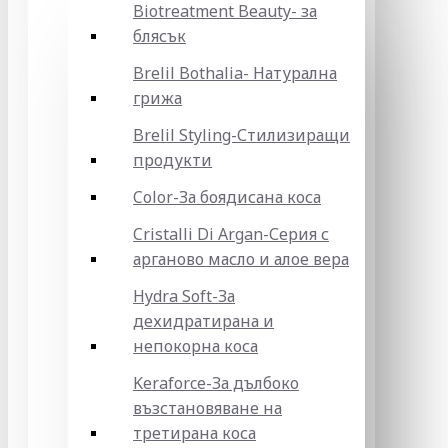
Biotreatment Beauty- за
блясък
Brelil Bothalia- Натурална
грижа
Brelil Styling-Стилизиращи
продукти
Color-За боядисана коса
Cristalli Di Argan-Серия с
арганово масло и алое вера
Hydra Soft-За
дехидратирана и
непокорна коса
Keraforce-За дълбоко
възстановяване на
третирана коса