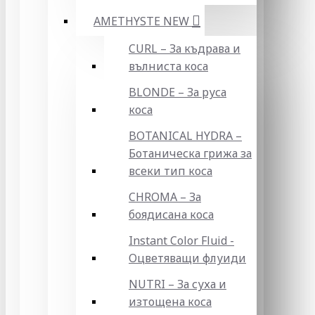
AMETHYSTE NEW
CURL – За къдрава и
вълниста коса
BLONDE – За руса
коса
BOTANICAL HYDRA –
Ботаническа грижа за
всеки тип коса
CHROMA – За
боядисана коса
Instant Color Fluid -
Оцветяващи флуиди
NUTRI – За суха и
изтощена коса