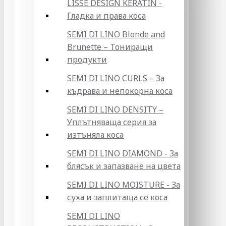
LISSE DESIGN KERATIN -
Гладка и права коса
SEMI DI LINO Blonde and
Brunette – Тониращи
продукти
SEMI DI LINO CURLS – За
къдрава и непокорна коса
SEMI DI LINO DENSITY –
Уплътняваща серия за
изтъняла коса
SEMI DI LINO DIAMOND - За
блясък и запазване на цвета
SEMI DI LINO MOISTURE - За
суха и заплитаща се коса
SEMI DI LINO