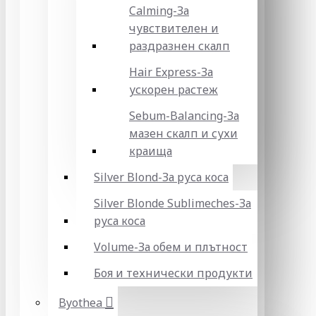
Calming-За
чувствителен и
раздразнен скалп
Hair Express-За
ускорен растеж
Sebum-Balancing-За
мазен скалп и сухи
краища
Silver Blond-За руса коса
Silver Blonde Sublіmeches-За
руса коса
Volume-За обем и плътност
Боя и технически продукти
Byothea