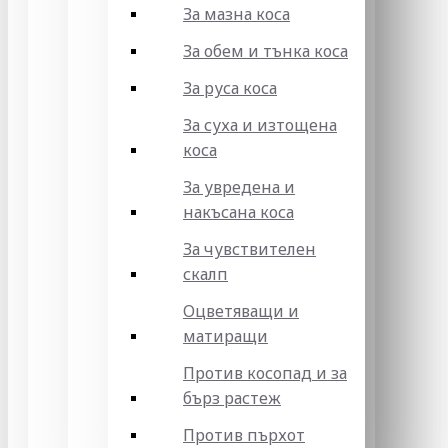
За мазна коса
За обем и тънка коса
За руса коса
За суха и изтощена
коса
За увредена и
накъсана коса
За чувствителен
скалп
Оцветяващи и
матиращи
Против косопад и за
бърз растеж
Против пърхот