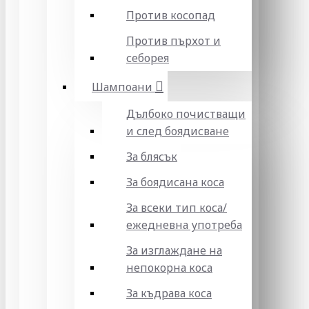
Против косопад
Против пърхот и
себорея
Шампоани
Дълбоко почистващи
и след боядисване
За блясък
За боядисана коса
За всеки тип коса/
ежедневна употреба
За изглаждане на
непокорна коса
За къдрава коса