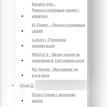
Keratin Veg –
Реконструираща серия с
кератин
Ki-Power – Реконструираща
серия
Luxury – Луксозна
хидратация
MAQUI 3 – Веган серия за
увредена и третирана коса
No Yellow - Матиране на
руса коса
Ellips
Ellips-Серия с арганово
масло