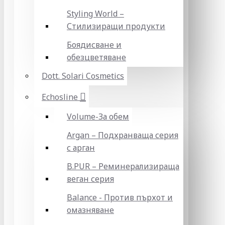
Styling World –
Стилизиращи продукти
Боядисване и
обезцветяване
Dott. Solari Cosmetics
Echosline
Volume-За обем
Argan – Подхранваща серия
с арган
B.PUR – Реминерализираща
веган серия
Balance - Против пърхот и
омазняване