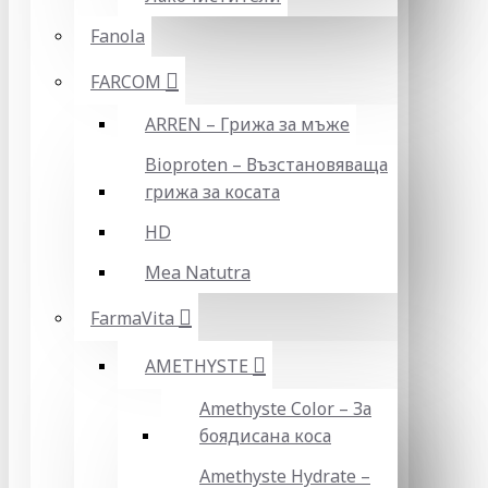
Fanola
FARCOM
ARREN – Грижа за мъже
Bioproten – Възстановяваща
грижа за косата
HD
Mea Natutra
FarmaVita
AMETHYSTE
Amethyste Color – За
боядисана коса
Amethyste Hydrate –