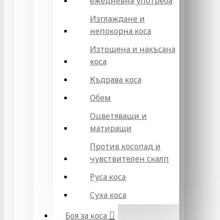
ежедневна употреба
Изглаждане и
непокорна коса
Изтощена и накъсана
коса
Къдрава коса
Обем
Оцветяващи и
матиращи
Против косопад и
чувствителен скалп
Руса коса
Суха коса
Боя за коса