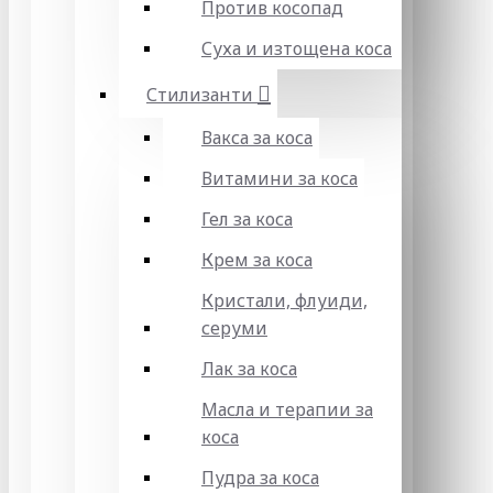
Против косопад
Суха и изтощена коса
Стилизанти
Вакса за коса
Витамини за коса
Гел за коса
Крем за коса
Кристали, флуиди,
серуми
Лак за коса
Масла и терапии за
коса
Пудра за коса