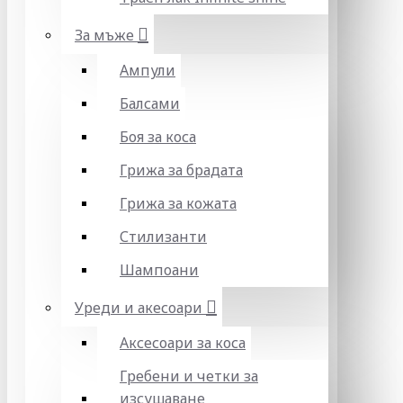
За мъже
Ампули
Балсами
Боя за коса
Грижа за брадата
Грижа за кожата
Стилизанти
Шампоани
Уреди и акесоари
Аксесоари за коса
Гребени и четки за
изсушаване