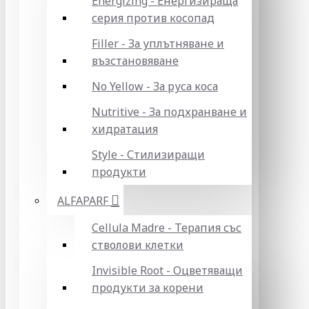
Energizing - Енергизираща
серия против косопад
Filler - За уплътняване и
възстановяване
No Yellow - За руса коса
Nutritive - За подхранване и
хидратация
Style - Стилизиращи
продукти
ALFAPARF
Cellula Madre - Терапия със
стволови клетки
Invisible Root - Оцветяващи
продукти за корени