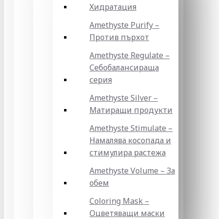
Хидратация
Amethyste Purify –
Против пърхот
Amethyste Regulate –
Себобалансираща
серия
Amethyste Silver –
Матиращи продукти
Amethyste Stimulate –
Намалява косопада и
стимулира растежа
Amethyste Volume – За
обем
Coloring Mask –
Оцветяващи маски