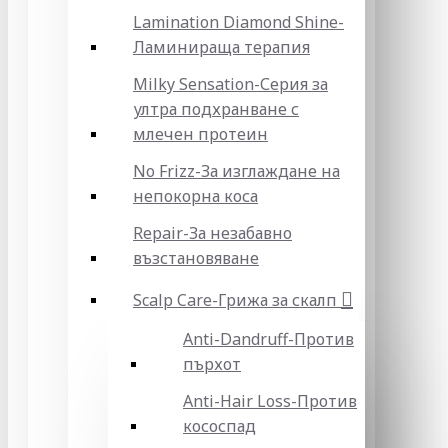
Lamination Diamond Shine-
Ламинираща терапия
Milky Sensation-Серия за
ултра подхранване с
млечен протеин
No Frizz-За изглаждане на
непокорна коса
Repair-За незабавно
възстановяване
Scalp Care-Грижа за скалп
Anti-Dandruff-Против
пърхот
Anti-Hair Loss-Против
кососпад