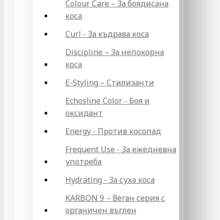
Colour Care – За боядисана
коса
Curl - За къдрава коса
Discipline – За непокорна
коса
E-Styling – Стилизанти
Echosline Color - Боя и
оксидант
Energy - Против косопад
Frequent Use - За ежедневна
употреба
Hydrating - За суха коса
KARBON 9 – Веган серия с
органичен въглен