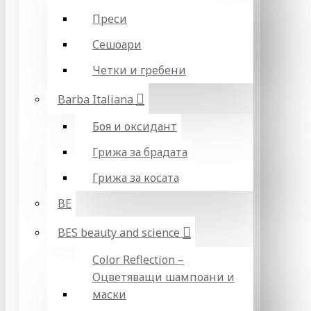
Преси
Сешоари
Четки и гребени
Barba Italiana
Боя и оксидант
Грижа за брадата
Грижа за косата
BE
BES beauty and science
Color Reflection –
Оцветяващи шампоани и
маски