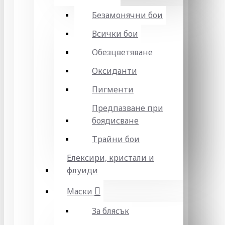
Безамонячни бои
Всички бои
Обезцветяване
Оксиданти
Пигменти
Предпазване при
боядисване
Трайни бои
Елексири, кристали и
флуиди
Маски
За блясък