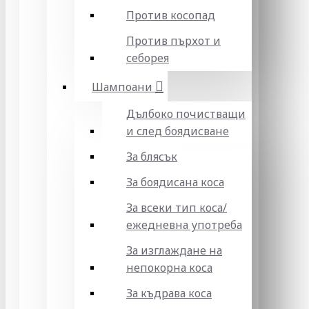
Против косопад
Против пърхот и
себорея
Шампоани
Дълбоко почистващи
и след боядисване
За блясък
За боядисана коса
За всеки тип коса/
ежедневна употреба
За изглаждане на
непокорна коса
За къдрава коса