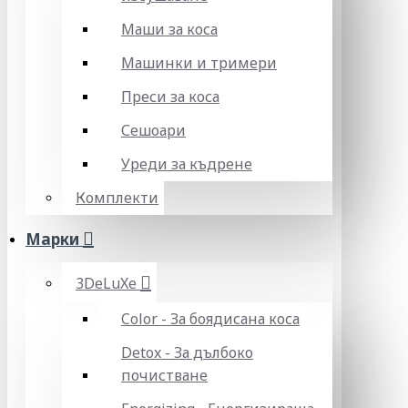
Маши за коса
Машинки и тримери
Преси за коса
Сешоари
Уреди за къдрене
Комплекти
Марки
3DeLuXe
Color - За боядисана коса
Detox - За дълбоко
почистване