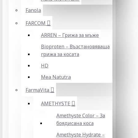
Fanola
FARCOM
ARREN – Грижа за мъже
Bioproten – Възстановяваща
грижа за косата
HD
Mea Natutra
FarmaVita
AMETHYSTE
Amethyste Color – За
боядисана коса
Amethyste Hydrate –