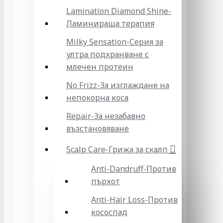
Lamination Diamond Shine-
Ламинираща терапия
Milky Sensation-Серия за
ултра подхранване с
млечен протеин
No Frizz-За изглаждане на
непокорна коса
Repair-За незабавно
възстановяване
Scalp Care-Грижа за скалп
Anti-Dandruff-Против
пърхот
Anti-Hair Loss-Против
кососпад