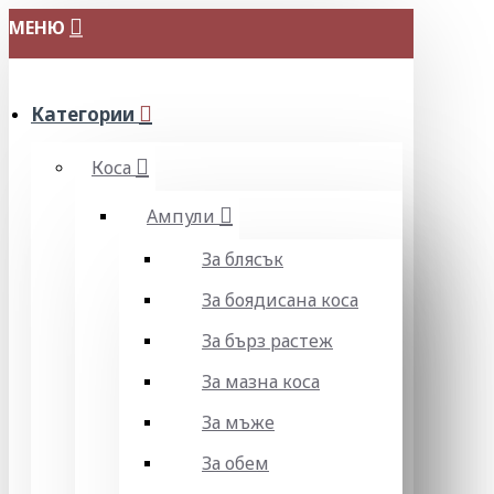
МЕНЮ
Категории
Коса
Ампули
За блясък
За боядисана коса
За бърз растеж
За мазна коса
За мъже
За обем