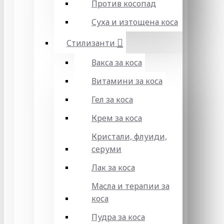
Против косопад
Суха и изтощена коса
Стилизанти
Вакса за коса
Витамини за коса
Гел за коса
Крем за коса
Кристали, флуиди,
серуми
Лак за коса
Масла и терапии за
коса
Пудра за коса