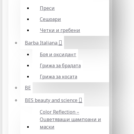
Преси
Сешоари
Четки и гребени
Barba Italiana
Боя и оксидант
Грижа за брадата
Грижа за косата
BE
BES beauty and science
Color Reflection –
Оцветяващи шампоани и
маски