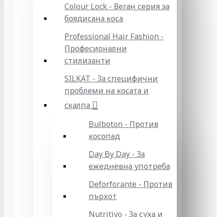
Colour Lock - Веган серия за
боядисана коса
Professional Hair Fashion -
Професионални
стилизанти
SILKAT - За специфични
проблеми на косата и
скалпа
Bulboton - Против
косопад
Day By Day - За
ежедневна употреба
Deforforante - Против
пърхот
Nutritivo - За суха и