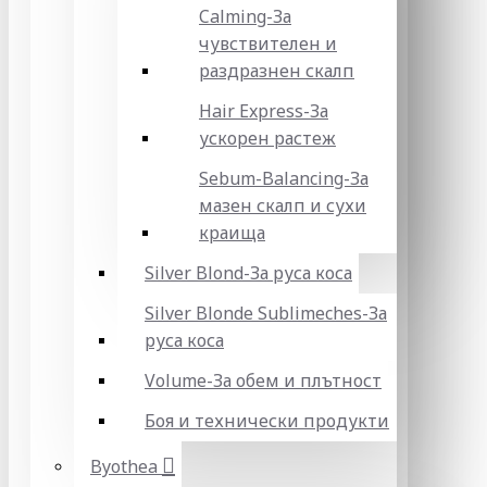
Calming-За
чувствителен и
раздразнен скалп
Hair Express-За
ускорен растеж
Sebum-Balancing-За
мазен скалп и сухи
краища
Silver Blond-За руса коса
Silver Blonde Sublіmeches-За
руса коса
Volume-За обем и плътност
Боя и технически продукти
Byothea