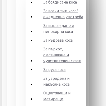
За боядисана коса
За всеки тип коса/
ежедневна употреба
За изглаждане и
непокорна коса
За къдрава коса
За пърхот,
омазняване и
чувствителен скалп
За руса коса
За увредена и
накъсана коса
Оцветяващи и
матиращи