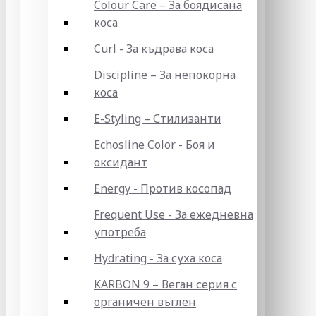
Colour Care – За боядисана
коса
Curl - За къдрава коса
Discipline – За непокорна
коса
E-Styling – Стилизанти
Echosline Color - Боя и
оксидант
Energy - Против косопад
Frequent Use - За ежедневна
употреба
Hydrating - За суха коса
KARBON 9 – Веган серия с
органичен въглен