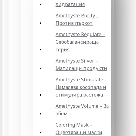
Хидратация
Amethyste Purify –
Против пърхот
Amethyste Regulate –
Себобалансираща
серия
Amethyste Silver –
Матиращи продукти
Amethyste Stimulate –
Намалява косопада и
стимулира растежа
Amethyste Volume – За
обем
Coloring Mask –
Оцветяващи маски