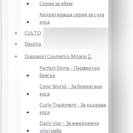
Серия за обем
Хидратираща серия за суха
коса
CULT.O
Depilia
Diapason Cosmetics Milano
Perfect Shine - Перфектен
блясък
Color World – За боядисана
коса
Curly Treatment - За къдрава
коса
Daily Use – За ежедневна
употреба