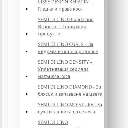
LISSE DESIGN KERATIN -
Гладка и права коса
SEMI DI LINO Blonde and
Brunette – Тониращи
продукти
SEMI DI LINO CURLS – За
къдрава и непокорна коса
SEMI DI LINO DENSITY –
Уплътняваща серия за
изтъняла коса
SEMI DI LINO DIAMOND - За
блясък и запазване на цвета
SEMI DI LINO MOISTURE - За
суха и заплитаща се коса
SEMI DI LINO