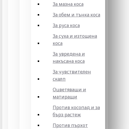
За мазна коса
За обем и тънка коса
За руса коса
За суха и изтощена
коса
За увредена и
накъсана коса
За чувствителен
скалп
Оцветяващи и
матиращи
Против косопад и за
бърз растеж
Против пърхот