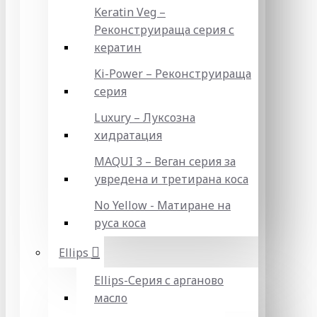
Keratin Veg –
Реконструираща серия с
кератин
Ki-Power – Реконструираща
серия
Luxury – Луксозна
хидратация
MAQUI 3 – Веган серия за
увредена и третирана коса
No Yellow - Матиране на
руса коса
Ellips
Ellips-Серия с арганово
масло