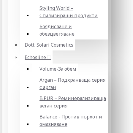
Styling World –
Стилизиращи продукти
Боядисване и
обезцветяване
Dott. Solari Cosmetics
Echosline
Volume-За обем
Argan – Подхранваща серия
с арган
B.PUR – Реминерализираща
веган серия
Balance - Против пърхот и
омазняване