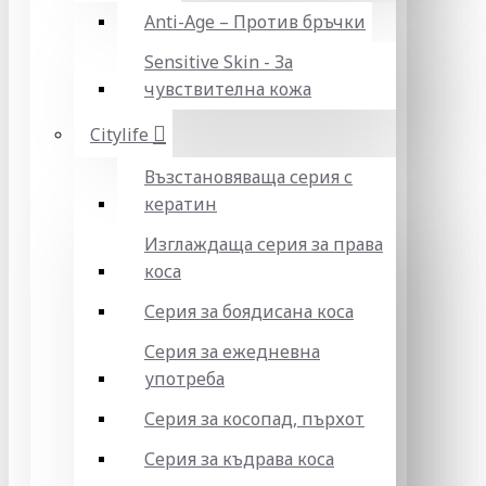
Anti-Age – Против бръчки
Sensitive Skin - За
чувствителна кожа
Citylife
Възстановяваща серия с
кератин
Изглаждаща серия за права
коса
Серия за боядисана коса
Серия за ежедневна
употреба
Серия за косопад, пърхот
Серия за къдрава коса