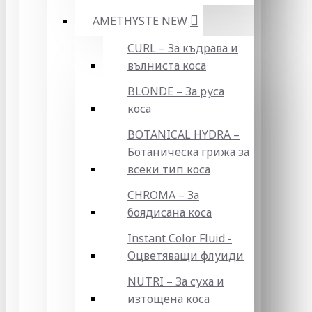
AMETHYSTE NEW
CURL – За къдрава и
вълниста коса
BLONDE – За руса
коса
BOTANICAL HYDRA –
Ботаническа грижа за
всеки тип коса
CHROMA – За
боядисана коса
Instant Color Fluid -
Оцветяващи флуиди
NUTRI – За суха и
изтощена коса