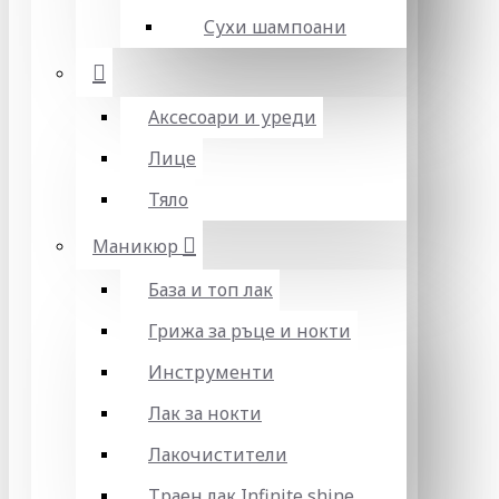
Сухи шампоани
Аксесоари и уреди
Лице
Тяло
Маникюр
База и топ лак
Грижа за ръце и нокти
Инструменти
Лак за нокти
Лакочистители
Траен лак Infinite shine