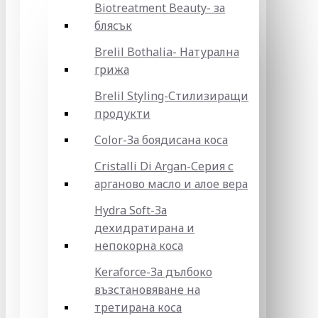
Biotreatment Beauty- за
блясък
Brelil Bothalia- Натурална
грижа
Brelil Styling-Стилизиращи
продукти
Color-За боядисана коса
Cristalli Di Argan-Серия с
арганово масло и алое вера
Hydra Soft-За
дехидратирана и
непокорна коса
Keraforce-За дълбоко
възстановяване на
третирана коса