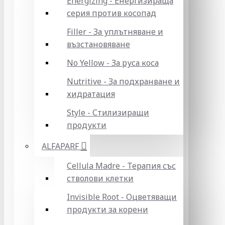
Energizing - Енергизираща
серия против косопад
Filler - За уплътняване и
възстановяване
No Yellow - За руса коса
Nutritive - За подхранване и
хидратация
Style - Стилизиращи
продукти
ALFAPARF
Cellula Madre - Терапия със
стволови клетки
Invisible Root - Оцветяващи
продукти за корени