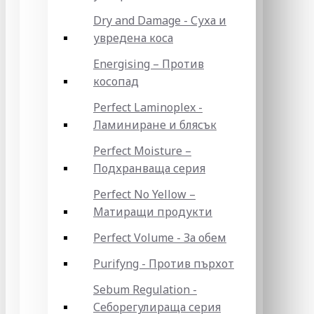
Dry and Damage - Суха и
увредена коса
Energising – Против
косопад
Perfect Laminoplex -
Ламиниране и блясък
Perfect Moisture –
Подхранваща серия
Perfect No Yellow –
Матиращи продукти
Perfect Volume - За обем
Purifyng - Против пърхот
Sebum Regulation -
Себорегулираща серия