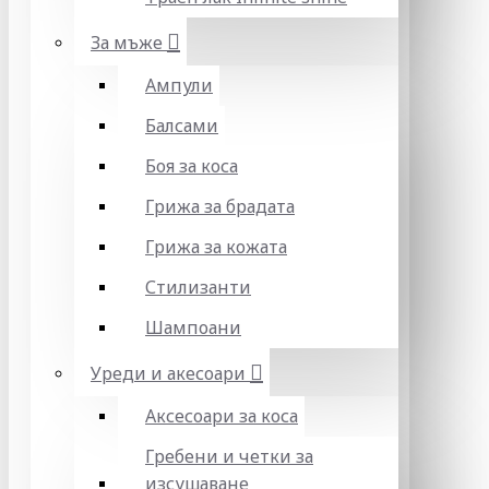
За мъже
Ампули
Балсами
Боя за коса
Грижа за брадата
Грижа за кожата
Стилизанти
Шампоани
Уреди и акесоари
Аксесоари за коса
Гребени и четки за
изсушаване