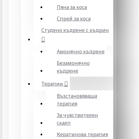
Пяна за коса
Спрей за коса
Студено къдрене с къдрин
Амонячно къдрене
Безамонячно
къдрене
Терапии
Възстановяваща
терапия
За чувствителен
скалп
Кератинова терапия