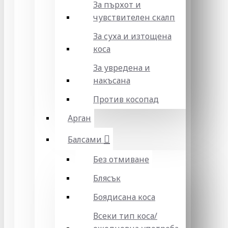
За пърхот и
чувствителен скалп
За суха и изтощена
коса
За увредена и
накъсана
Против косопад
Арган
Балсами
Без отмиване
Блясък
Боядисана коса
Всеки тип коса/