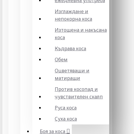
ежедневна употреба
Изглаждане и
непокорна коса
Изтощена и накъсана
коса
Къдрава коса
Обем
Оцветяващи и
матиращи
Против косопад и
чувствителен скалп
Руса коса
Суха коса
Боя за коса