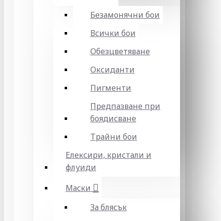
Безамонячни бои
Всички бои
Обезцветяване
Оксиданти
Пигменти
Предпазване при
боядисване
Трайни бои
Елексири, кристали и
флуиди
Маски
За блясък