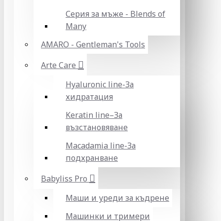
Серия за мъже - Blends of
Many
AMARO - Gentleman's Tools
Arte Care
Hyaluronic line-За
хидратация
Keratin line–За
възстановяване
Macadamia line-За
подхранване
Babyliss Pro
Маши и уреди за къдрене
Машинки и тримери