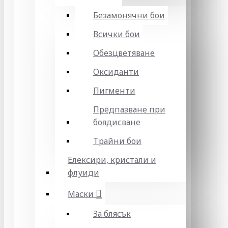
Безамонячни бои
Всички бои
Обезцветяване
Оксиданти
Пигменти
Предпазване при
боядисване
Трайни бои
Елексири, кристали и
флуиди
Маски
За блясък