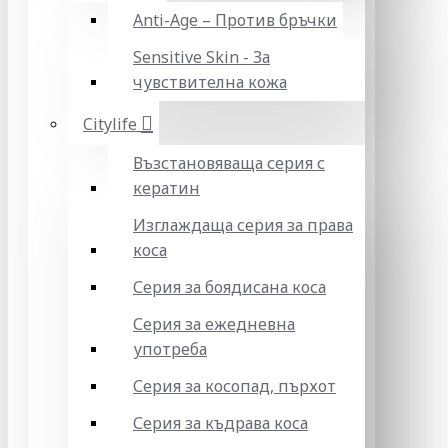
Anti-Age – Против бръчки
Sensitive Skin - За
чувствителна кожа
Citylife
Възстановяваща серия с
кератин
Изглаждаща серия за права
коса
Серия за боядисана коса
Серия за ежедневна
употреба
Серия за косопад, пърхот
Серия за къдрава коса