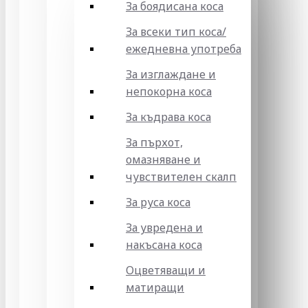
За боядисана коса
За всеки тип коса/
ежедневна употреба
За изглаждане и
непокорна коса
За къдрава коса
За пърхот,
омазняване и
чувствителен скалп
За руса коса
За увредена и
накъсана коса
Оцветяващи и
матиращи