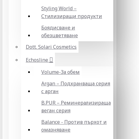
Styling World –
Стилизиращи продукти
Боядисване и
обезцветяване
Dott. Solari Cosmetics
Echosline
Volume-За обем
Argan – Подхранваща серия
с арган
B.PUR – Реминерализираща
веган серия
Balance - Против пърхот и
омазняване