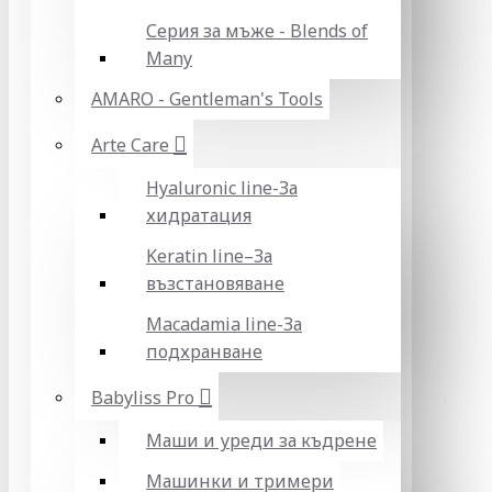
Серия за мъже - Blends of
Many
AMARO - Gentleman's Tools
Arte Care
Hyaluronic line-За
хидратация
Keratin line–За
възстановяване
Macadamia line-За
подхранване
Babyliss Pro
Маши и уреди за къдрене
Машинки и тримери