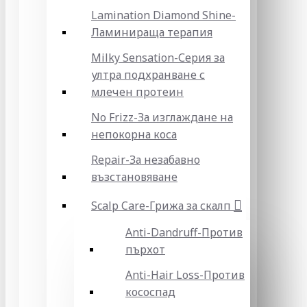
Lamination Diamond Shine-
Ламинираща терапия
Milky Sensation-Серия за
ултра подхранване с
млечен протеин
No Frizz-За изглаждане на
непокорна коса
Repair-За незабавно
възстановяване
Scalp Care-Грижа за скалп
Anti-Dandruff-Против
пърхот
Anti-Hair Loss-Против
кососпад