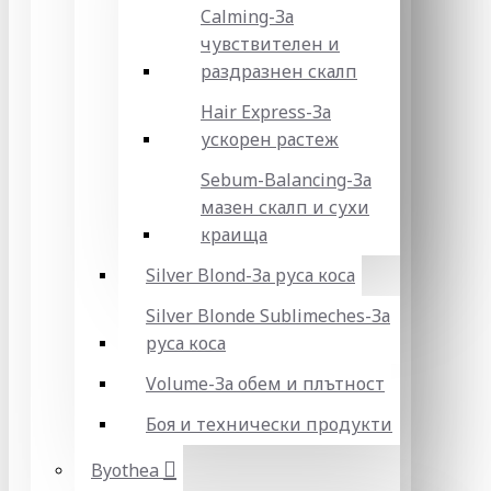
Calming-За
чувствителен и
раздразнен скалп
Hair Express-За
ускорен растеж
Sebum-Balancing-За
мазен скалп и сухи
краища
Silver Blond-За руса коса
Silver Blonde Sublіmeches-За
руса коса
Volume-За обем и плътност
Боя и технически продукти
Byothea