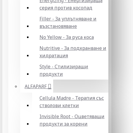
Energizing - Енергизираща
серия против косопад
Filler - За уплътняване и
възстановяване
No Yellow - За руса коса
Nutritive - За подхранване и
хидратация
Style - Стилизиращи
продукти
ALFAPARF
Cellula Madre - Терапия със
стволови клетки
Invisible Root - Оцветяващи
продукти за корени