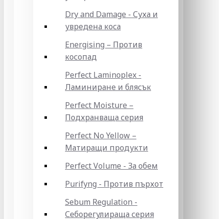
Dry and Damage - Суха и
увредена коса
Energising – Против
косопад
Perfect Laminoplex -
Ламиниране и блясък
Perfect Moisture –
Подхранваща серия
Perfect No Yellow –
Матиращи продукти
Perfect Volume - За обем
Purifyng - Против пърхот
Sebum Regulation -
Себорегулираща серия