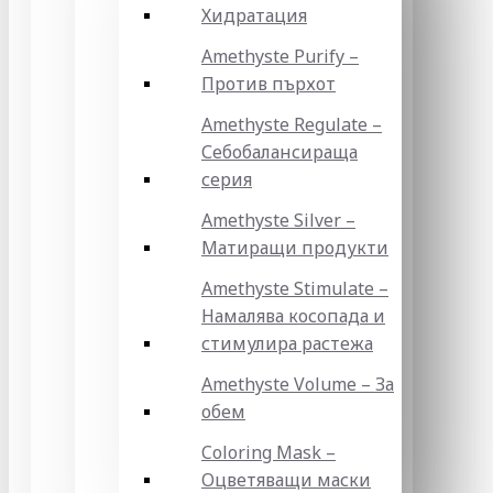
Хидратация
Amethyste Purify –
Против пърхот
Amethyste Regulate –
Себобалансираща
серия
Amethyste Silver –
Матиращи продукти
Amethyste Stimulate –
Намалява косопада и
стимулира растежа
Amethyste Volume – За
обем
Coloring Mask –
Оцветяващи маски