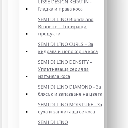
LISSE DESIGN KERATIN -
Гладка и права коса
SEMI DI LINO Blonde and
Brunette – Тониращи
продукти
SEMI DI LINO CURLS – За
къдрава и непокорна коса
SEMI DI LINO DENSITY –
Уплътняваща серия за
изтъняла коса
SEMI DI LINO DIAMOND - За
блясък и запазване на цвета
SEMI DI LINO MOISTURE - За
суха и заплитаща се коса
SEMI DI LINO