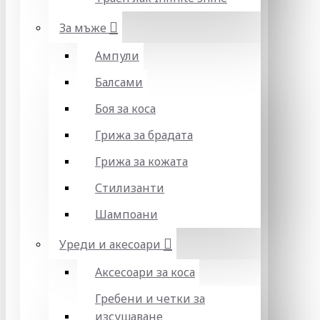
За мъже
Ампули
Балсами
Боя за коса
Грижа за брадата
Грижа за кожата
Стилизанти
Шампоани
Уреди и акесоари
Аксесоари за коса
Гребени и четки за
изсушаване