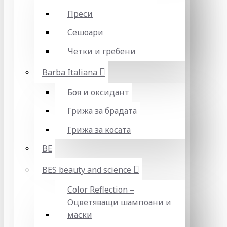
Преси
Сешоари
Четки и гребени
Barba Italiana
Боя и оксидант
Грижа за брадата
Грижа за косата
BE
BES beauty and science
Color Reflection –
Оцветяващи шампоани и
маски