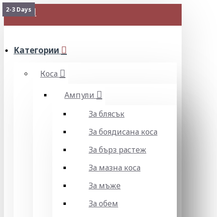
2-3 Days
МЕНЮ
Категории
Коса
Ампули
За блясък
За боядисана коса
За бърз растеж
За мазна коса
За мъже
За обем