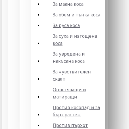
За мазна коса
За обем и тънка коса
За руса коса
За суха и изтощена
коса
За увредена и
накъсана коса
За чувствителен
скалп
Оцветяващи и
матиращи
Против косопад и за
бърз растеж
Против пърхот