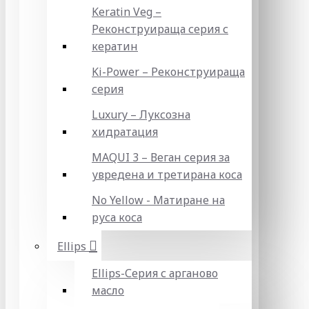
Keratin Veg –
Реконструираща серия с
кератин
Ki-Power – Реконструираща
серия
Luxury – Луксозна
хидратация
MAQUI 3 – Веган серия за
увредена и третирана коса
No Yellow - Матиране на
руса коса
Ellips
Ellips-Серия с арганово
масло