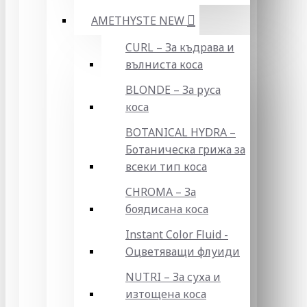
AMETHYSTE NEW
CURL – За къдрава и
вълниста коса
BLONDE – За руса
коса
BOTANICAL HYDRA –
Ботаническа грижа за
всеки тип коса
CHROMA – За
боядисана коса
Instant Color Fluid -
Оцветяващи флуиди
NUTRI – За суха и
изтощена коса