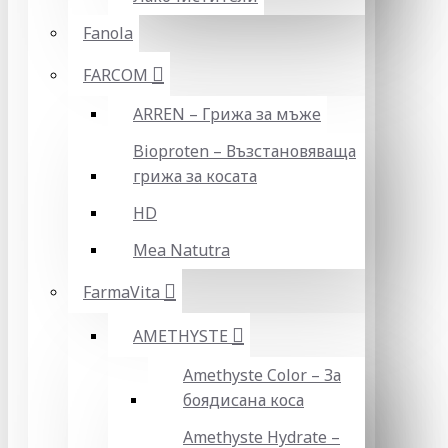
Fanola
FARCOM
ARREN – Грижа за мъже
Bioproten – Възстановяваща
грижа за косата
HD
Mea Natutra
FarmaVita
AMETHYSTE
Amethyste Color – За
боядисана коса
Amethyste Hydrate –