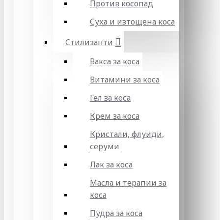
Против косопад
Суха и изтощена коса
Стилизанти
Вакса за коса
Витамини за коса
Гел за коса
Крем за коса
Кристали, флуиди,
серуми
Лак за коса
Масла и терапии за
коса
Пудра за коса