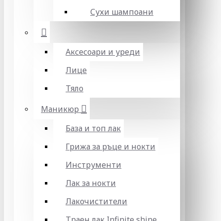
Сухи шампоани
Аксесоари и уреди
Лице
Тяло
Маникюр
База и топ лак
Грижа за ръце и нокти
Инструменти
Лак за нокти
Лакочистители
Траен лак Infinite shine