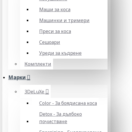
Маши за коса
Машинки и тримери
Преси за коса
Сешоари
Уреди за къдрене
Комплекти
Марки
3DeLuXe
Color - За боядисана коса
Detox - За дълбоко
почистване