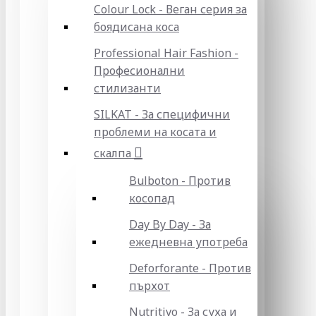
Colour Lock - Веган серия за
боядисана коса
Professional Hair Fashion -
Професионални
стилизанти
SILKAT - За специфични
проблеми на косата и
скалпа
Bulboton - Против
косопад
Day By Day - За
ежедневна употреба
Deforforante - Против
пърхот
Nutritivo - За суха и