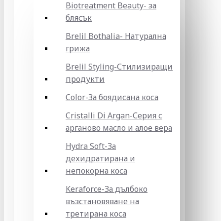
Biotreatment Beauty- за
блясък
Brelil Bothalia- Натурална
грижа
Brelil Styling-Стилизиращи
продукти
Color-За боядисана коса
Cristalli Di Argan-Серия с
арганово масло и алое вера
Hydra Soft-За
дехидратирана и
непокорна коса
Keraforce-За дълбоко
възстановяване на
третирана коса