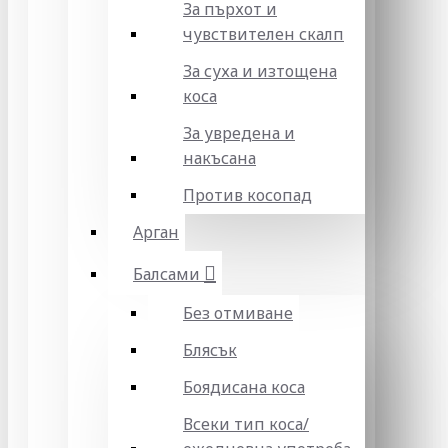
За пърхот и
чувствителен скалп
За суха и изтощена
коса
За увредена и
накъсана
Против косопад
Арган
Балсами
Без отмиване
Блясък
Боядисана коса
Всеки тип коса/