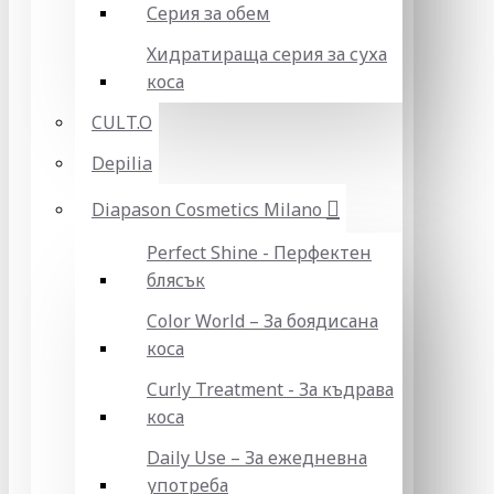
Серия за обем
Хидратираща серия за суха
коса
CULT.O
Depilia
Diapason Cosmetics Milano
Perfect Shine - Перфектен
блясък
Color World – За боядисана
коса
Curly Treatment - За къдрава
коса
Daily Use – За ежедневна
употреба