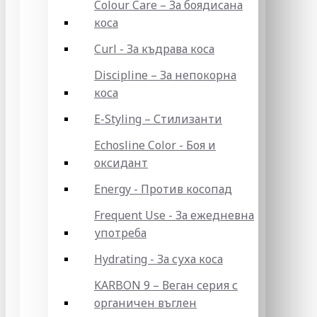
Colour Care – За боядисана
коса
Curl - За къдрава коса
Discipline – За непокорна
коса
E-Styling – Стилизанти
Echosline Color - Боя и
оксидант
Energy - Против косопад
Frequent Use - За ежедневна
употреба
Hydrating - За суха коса
KARBON 9 – Веган серия с
органичен въглен