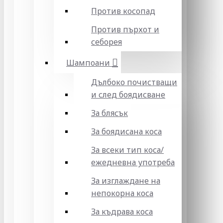
Против косопад
Против пърхот и
себорея
Шампоани
Дълбоко почистващи
и след боядисване
За блясък
За боядисана коса
За всеки тип коса/
ежедневна употреба
За изглаждане на
непокорна коса
За къдрава коса