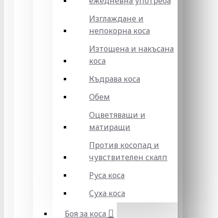
ежедневна употреба
Изглаждане и
непокорна коса
Изтощена и накъсана
коса
Къдрава коса
Обем
Оцветяващи и
матиращи
Против косопад и
чувствителен скалп
Руса коса
Суха коса
Боя за коса