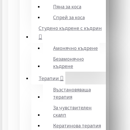
Пяна за коса
Спрей за коса
Студено къдрене с къдрин
Амонячно къдрене
Безамонячно
къдрене
Терапии
Възстановяваща
терапия
За чувствителен
скалп
Кератинова терапия