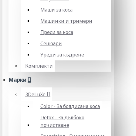
Маши за коса
Машинки и тримери
Преси за коса
Сешоари
Уреди за къдрене
Комплекти
Марки
3DeLuXe
Color - За боядисана коса
Detox - За дълбоко
почистване