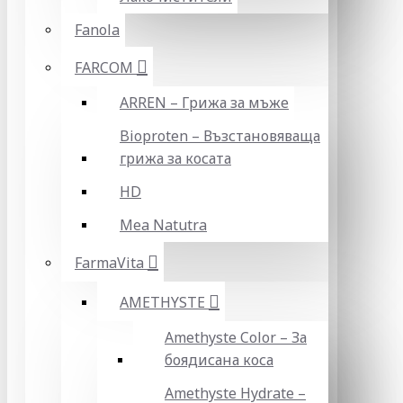
Fanola
FARCOM
ARREN – Грижа за мъже
Bioproten – Възстановяваща
грижа за косата
HD
Mea Natutra
FarmaVita
AMETHYSTE
Amethyste Color – За
боядисана коса
Amethyste Hydrate –