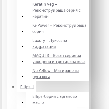
Keratin Veg –
Реконструираща серия с
кератин
Ki-Power – Реконструираща
серия
Luxury – Луксозна
хидратация
MAQUI 3 – Веган серия за
увредена и третирана коса
No Yellow - Матиране на
руса коса
Ellips
Ellips-Серия с арганово
масло