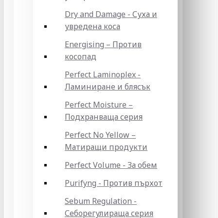
Dry and Damage - Суха и
увредена коса
Energising – Против
косопад
Perfect Laminoplex -
Ламиниране и блясък
Perfect Moisture –
Подхранваща серия
Perfect No Yellow –
Матиращи продукти
Perfect Volume - За обем
Purifyng - Против пърхот
Sebum Regulation -
Себорегулираща серия