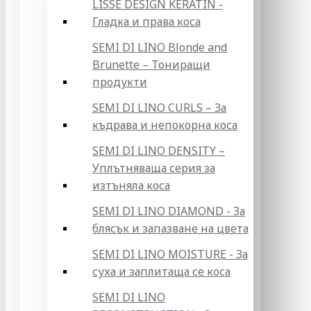
LISSE DESIGN KERATIN -
Гладка и права коса
SEMI DI LINO Blonde and
Brunette – Тониращи
продукти
SEMI DI LINO CURLS – За
къдрава и непокорна коса
SEMI DI LINO DENSITY –
Уплътняваща серия за
изтъняла коса
SEMI DI LINO DIAMOND - За
блясък и запазване на цвета
SEMI DI LINO MOISTURE - За
суха и заплитаща се коса
SEMI DI LINO