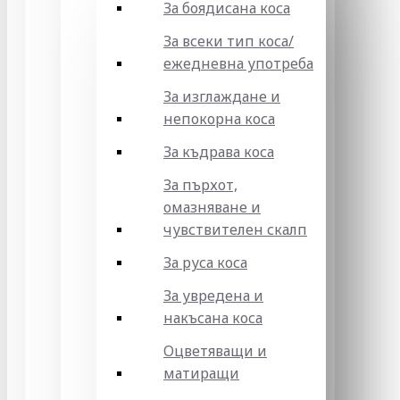
За боядисана коса
За всеки тип коса/
ежедневна употреба
За изглаждане и
непокорна коса
За къдрава коса
За пърхот,
омазняване и
чувствителен скалп
За руса коса
За увредена и
накъсана коса
Оцветяващи и
матиращи