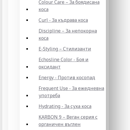
Colour Care – За боядисана
коса
Curl - За къдрава коса
Discipline – За непокорна
коса
E-Styling – Стилизанти
Echosline Color - Боя и
оксидант
Energy - Против косопад
Frequent Use - За ежедневна
употреба
Hydrating - За суха коса
KARBON 9 – Веган серия с
органичен въглен