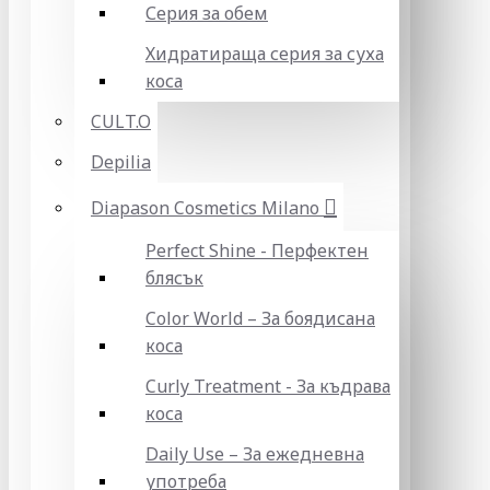
Серия за обем
Хидратираща серия за суха
коса
CULT.O
Depilia
Diapason Cosmetics Milano
Perfect Shine - Перфектен
блясък
Color World – За боядисана
коса
Curly Treatment - За къдрава
коса
Daily Use – За ежедневна
употреба