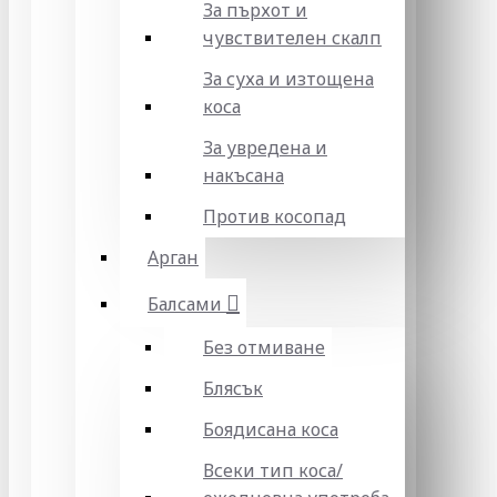
За пърхот и
чувствителен скалп
За суха и изтощена
коса
За увредена и
накъсана
Против косопад
Арган
Балсами
Без отмиване
Блясък
Боядисана коса
Всеки тип коса/