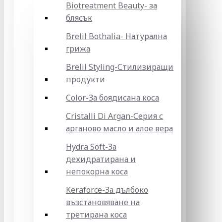
Biotreatment Beauty- за
блясък
Brelil Bothalia- Натурална
грижа
Brelil Styling-Стилизиращи
продукти
Color-За боядисана коса
Cristalli Di Argan-Серия с
арганово масло и алое вера
Hydra Soft-За
дехидратирана и
непокорна коса
Keraforce-За дълбоко
възстановяване на
третирана коса