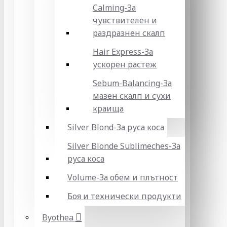
Calming-За
чувствителен и
раздразнен скалп
Hair Express-За
ускорен растеж
Sebum-Balancing-За
мазен скалп и сухи
краища
Silver Blond-За руса коса
Silver Blonde Sublіmeches-За
руса коса
Volume-За обем и плътност
Боя и технически продукти
Byothea