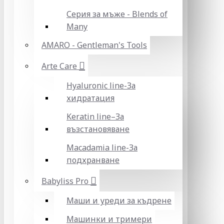
Серия за мъже - Blends of
Many
AMARO - Gentleman's Tools
Arte Care
Hyaluronic line-За
хидратация
Keratin line–За
възстановяване
Macadamia line-За
подхранване
Babyliss Pro
Маши и уреди за къдрене
Машинки и тримери