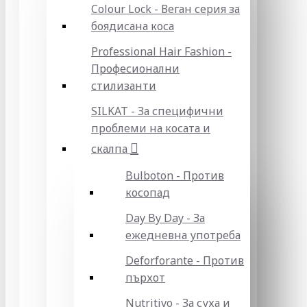
Colour Lock - Веган серия за
боядисана коса
Professional Hair Fashion -
Професионални
стилизанти
SILKAT - За специфични
проблеми на косата и
скалпа
Bulboton - Против
косопад
Day By Day - За
ежедневна употреба
Deforforante - Против
пърхот
Nutritivo - За суха и