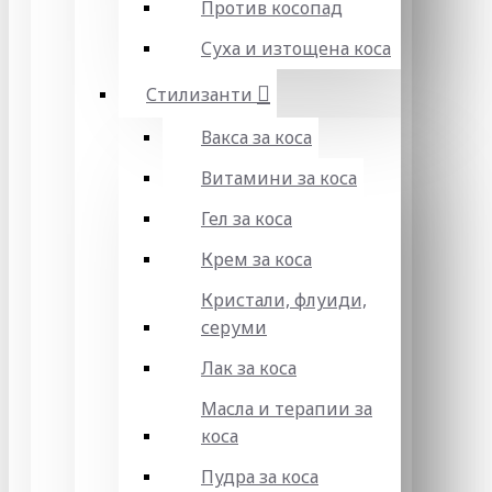
Против косопад
Суха и изтощена коса
Стилизанти
Вакса за коса
Витамини за коса
Гел за коса
Крем за коса
Кристали, флуиди,
серуми
Лак за коса
Масла и терапии за
коса
Пудра за коса