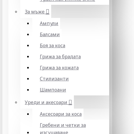
За мъже
Ампули
Балсами
Боя за коса
Грижа за брадата
Грижа за кожата
Стилизанти
Шампоани
Уреди и акесоари
Аксесоари за коса
Гребени и четки за
изсушаване