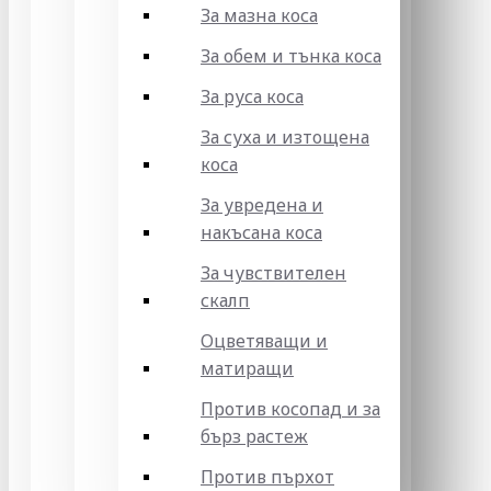
За мазна коса
За обем и тънка коса
За руса коса
За суха и изтощена
коса
За увредена и
накъсана коса
За чувствителен
скалп
Оцветяващи и
матиращи
Против косопад и за
бърз растеж
Против пърхот