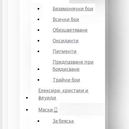
Безамонячни бои
Всички бои
Обезцветяване
Оксиданти
Пигменти
Предпазване при
боядисване
Трайни бои
Елексири, кристали и
флуиди
Маски
За блясък