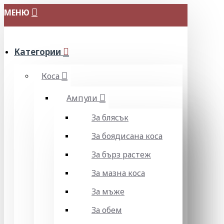
МЕНЮ
Категории
Коса
Ампули
За блясък
За боядисана коса
За бърз растеж
За мазна коса
За мъже
За обем