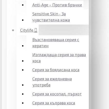
Anti-Age – Против бръчки
Sensitive Skin - За
чувствителна кожа
Citylife
Възстановяваща серия с
кератин
Изглаждаща серия за права
коса
Серия за боядисана коса
Серия за ежедневна
употреба
Серия за косопад, пърхот
Серия за къдрава коса