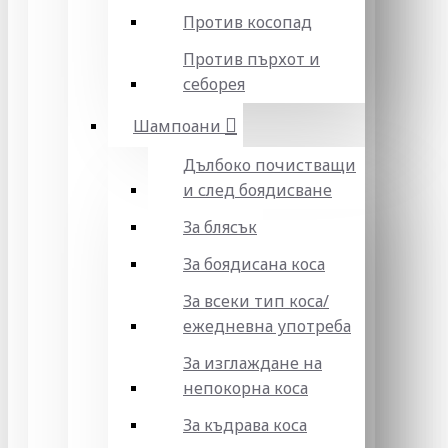
Против косопад
Против пърхот и
себорея
Шампоани
Дълбоко почистващи
и след боядисване
За блясък
За боядисана коса
За всеки тип коса/
ежедневна употреба
За изглаждане на
непокорна коса
За къдрава коса