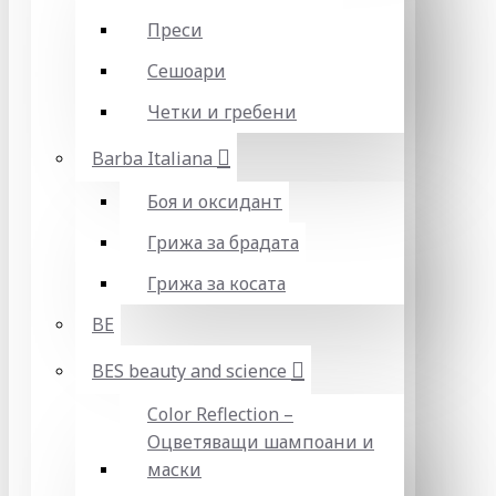
Преси
Сешоари
Четки и гребени
Barba Italiana
Боя и оксидант
Грижа за брадата
Грижа за косата
BE
BES beauty and science
Color Reflection –
Оцветяващи шампоани и
маски