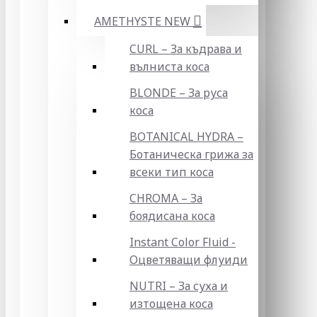
AMETHYSTE NEW
CURL – За къдрава и
вълниста коса
BLONDE – За руса
коса
BOTANICAL HYDRA –
Ботаническа грижа за
всеки тип коса
CHROMA – За
боядисана коса
Instant Color Fluid -
Оцветяващи флуиди
NUTRI – За суха и
изтощена коса