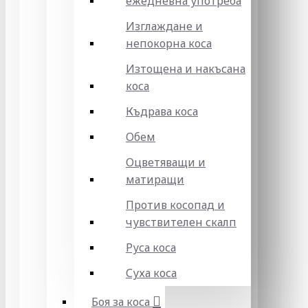
ежедневна употреба
Изглаждане и
непокорна коса
Изтощена и накъсана
коса
Къдрава коса
Обем
Оцветяващи и
матиращи
Против косопад и
чувствителен скалп
Руса коса
Суха коса
Боя за коса