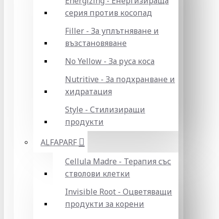
Energizing - Енергизираща
серия против косопад
Filler - За уплътняване и
възстановяване
No Yellow - За руса коса
Nutritive - За подхранване и
хидратация
Style - Стилизиращи
продукти
ALFAPARF
Cellula Madre - Терапия със
стволови клетки
Invisible Root - Оцветяващи
продукти за корени