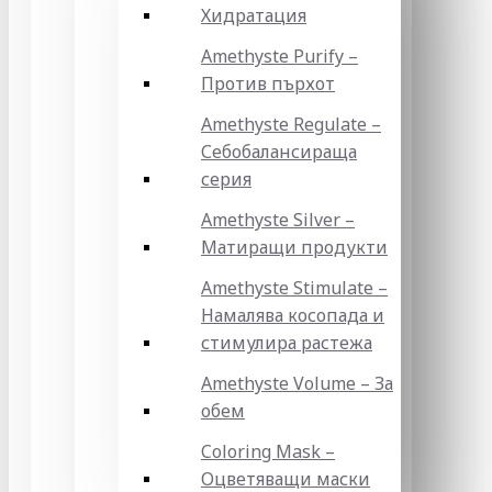
Хидратация
Amethyste Purify –
Против пърхот
Amethyste Regulate –
Себобалансираща
серия
Amethyste Silver –
Матиращи продукти
Amethyste Stimulate –
Намалява косопада и
стимулира растежа
Amethyste Volume – За
обем
Coloring Mask –
Оцветяващи маски