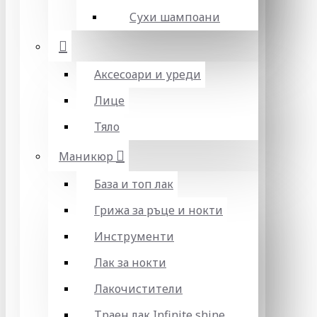
Сухи шампоани
Аксесоари и уреди
Лице
Тяло
Маникюр
База и топ лак
Грижа за ръце и нокти
Инструменти
Лак за нокти
Лакочистители
Траен лак Infinite shine