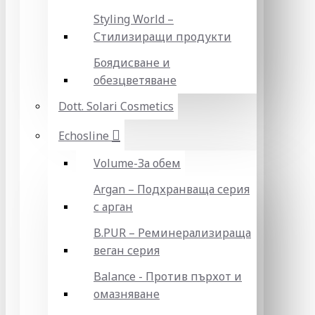
Styling World –
Стилизиращи продукти
Боядисване и
обезцветяване
Dott. Solari Cosmetics
Echosline
Volume-За обем
Argan – Подхранваща серия
с арган
B.PUR – Реминерализираща
веган серия
Balance - Против пърхот и
омазняване