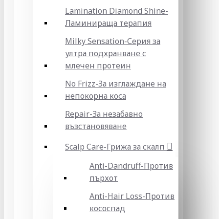
Lamination Diamond Shine-
Ламинираща терапия
Milky Sensation-Серия за
ултра подхранване с
млечен протеин
No Frizz-За изглаждане на
непокорна коса
Repair-За незабавно
възстановяване
Scalp Care-Грижа за скалп
Anti-Dandruff-Против
пърхот
Anti-Hair Loss-Против
кососпад