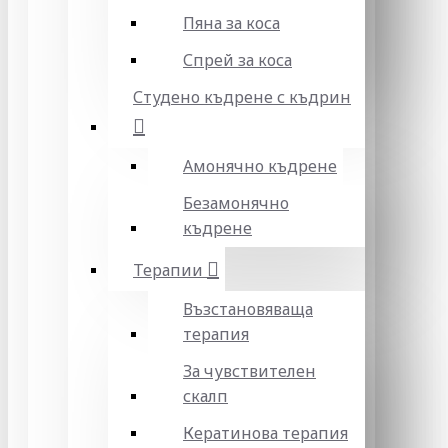
Пяна за коса
Спрей за коса
Студено къдрене с къдрин
Амонячно къдрене
Безамонячно
къдрене
Терапии
Възстановяваща
терапия
За чувствителен
скалп
Кератинова терапия