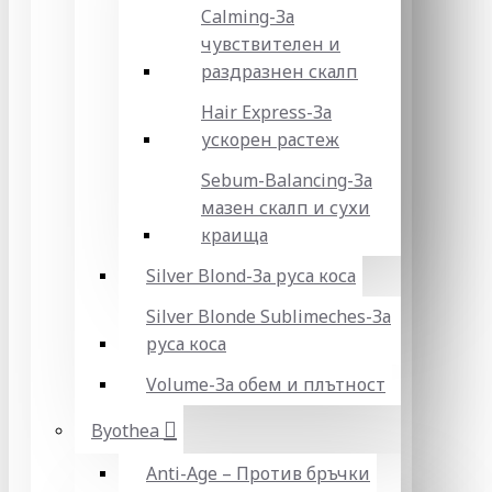
Calming-За
чувствителен и
раздразнен скалп
Hair Express-За
ускорен растеж
Sebum-Balancing-За
мазен скалп и сухи
краища
Silver Blond-За руса коса
Silver Blonde Sublіmeches-За
руса коса
Volume-За обем и плътност
Byothea
Anti-Age – Против бръчки