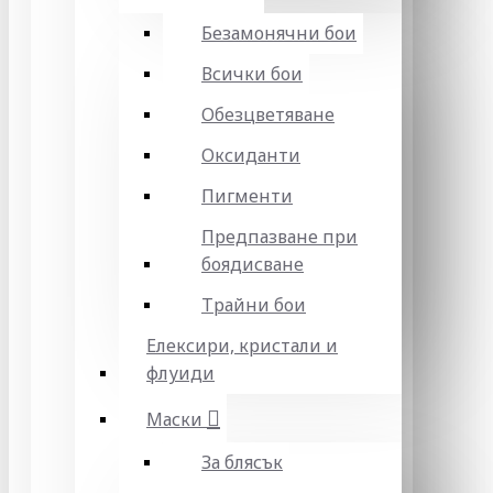
Безамонячни бои
Всички бои
Обезцветяване
Оксиданти
Пигменти
Предпазване при
боядисване
Трайни бои
Елексири, кристали и
флуиди
Маски
За блясък