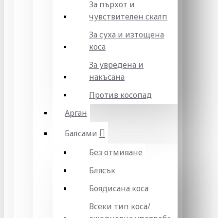
За пърхот и
чувствителен скалп
За суха и изтощена
коса
За увредена и
накъсана
Против косопад
Арган
Балсами
Без отмиване
Блясък
Боядисана коса
Всеки тип коса/