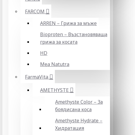
FARCOM
ARREN – Грижа за мъже
Bioproten – Възстановяваща
грижа за косата
HD
Mea Natutra
FarmaVita
AMETHYSTE
Amethyste Color – За
боядисана коса
Amethyste Hydrate –
Хидратация