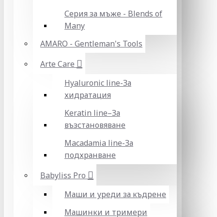
Серия за мъже - Blends of
Many
AMARO - Gentleman's Tools
Arte Care
Hyaluronic line-За
хидратация
Keratin line–За
възстановяване
Macadamia line-За
подхранване
Babyliss Pro
Маши и уреди за къдрене
Машинки и тримери