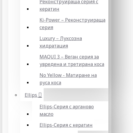
Реконструираща серия с
кератин
Ki-Power – Реконструираща
серия
Luxury – Луксозна
хидратация
MAQUI 3 – Веган серия за
увредена и третирана коса
No Yellow - Матиране на
руса коса
Ellips
Ellips-Серия с арганово
масло
Ellips-Серия с кератин