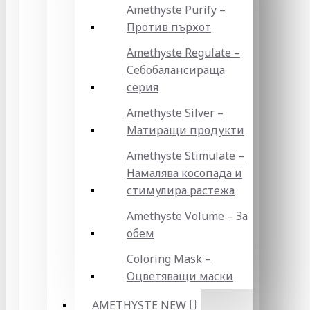
Amethyste Purify –
Против пърхот
Amethyste Regulate –
Себобалансираща
серия
Amethyste Silver –
Матиращи продукти
Amethyste Stimulate –
Намалява косопада и
стимулира растежа
Amethyste Volume – За
обем
Coloring Mask –
Оцветяващи маски
AMETHYSTE NEW