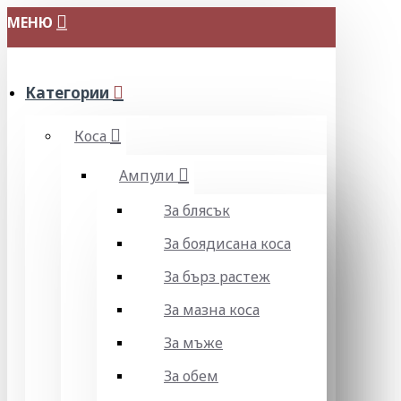
МЕНЮ
Категории
Коса
Ампули
За блясък
За боядисана коса
За бърз растеж
За мазна коса
За мъже
За обем