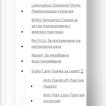
Lamination Diamond Shine-
Ламинираща терапия
Milky Sensation-Серия за
ултра подхранване с
млечен протеин
No Frizz-За изглаждане на
непокорна коса
Repair-За незабавно
възстановяване
Scalp Care-Грижа за скалп
Anti-Dandruff-Против
пърхот
Anti-Hair Loss-Против
кососпад