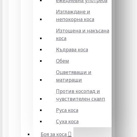
ежедневна употреба
Изглаждане и
непокорна коса
Изтощена и накъсана
коса
Къдрава коса
Обем
Оцветяващи и
матиращи
Против косопад и
чувствителен скалп
Руса коса
Суха коса
Боя за коса