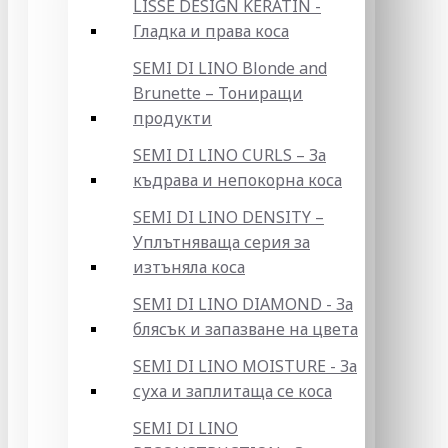
LISSE DESIGN KERATIN -
Гладка и права коса
SEMI DI LINO Blonde and
Brunette – Тониращи
продукти
SEMI DI LINO CURLS – За
къдрава и непокорна коса
SEMI DI LINO DENSITY –
Уплътняваща серия за
изтъняла коса
SEMI DI LINO DIAMOND - За
блясък и запазване на цвета
SEMI DI LINO MOISTURE - За
суха и заплитаща се коса
SEMI DI LINO