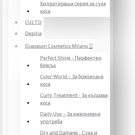
Хидратираща серия за суха
коса
CULT.O
Depilia
Diapason Cosmetics Milano
Perfect Shine - Перфектен
блясък
Color World – За боядисана
коса
Curly Treatment - За къдрава
коса
Daily Use – За ежедневна
употреба
Dry and Damage - Суха и