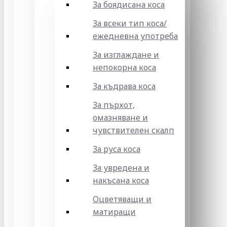
За боядисана коса
За всеки тип коса/
ежедневна употреба
За изглаждане и
непокорна коса
За къдрава коса
За пърхот,
омазняване и
чувствителен скалп
За руса коса
За увредена и
накъсана коса
Оцветяващи и
матиращи