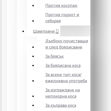
Против косопад
Против пърхот и
себорея
Шампоани
Дълбоко почистващи
и след боядисване
За блясък
За боядисана коса
За всеки тип коса/
ежедневна употреба
За изглаждане на
непокорна коса
За къдрава коса