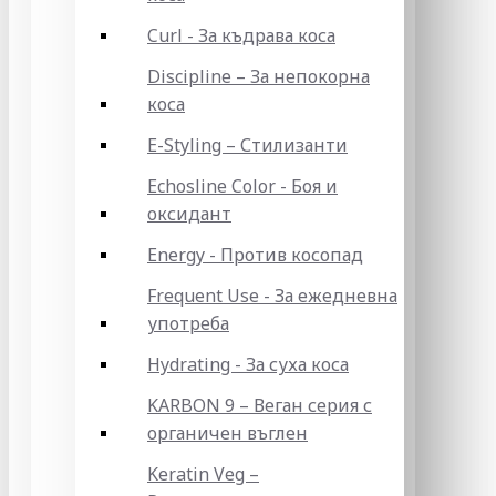
Curl - За къдрава коса
Discipline – За непокорна
коса
E-Styling – Стилизанти
Echosline Color - Боя и
оксидант
Energy - Против косопад
Frequent Use - За ежедневна
употреба
Hydrating - За суха коса
KARBON 9 – Веган серия с
органичен въглен
Keratin Veg –