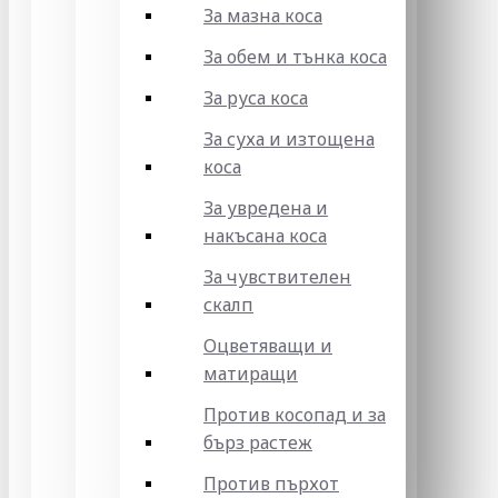
За мазна коса
За обем и тънка коса
За руса коса
За суха и изтощена
коса
За увредена и
накъсана коса
За чувствителен
скалп
Оцветяващи и
матиращи
Против косопад и за
бърз растеж
Против пърхот