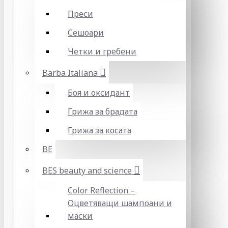
Преси
Сешоари
Четки и гребени
Barba Italiana
Боя и оксидант
Грижа за брадата
Грижа за косата
BE
BES beauty and science
Color Reflection –
Оцветяващи шампоани и
маски