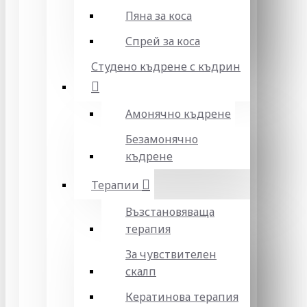
Пяна за коса
Спрей за коса
Студено къдрене с къдрин
Амонячно къдрене
Безамонячно
къдрене
Терапии
Възстановяваща
терапия
За чувствителен
скалп
Кератинова терапия