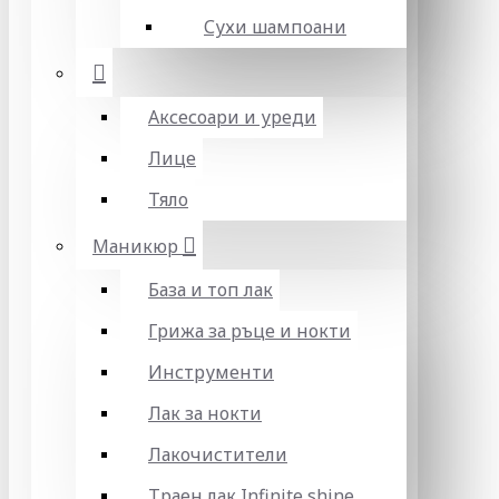
Сухи шампоани
Аксесоари и уреди
Лице
Тяло
Маникюр
База и топ лак
Грижа за ръце и нокти
Инструменти
Лак за нокти
Лакочистители
Траен лак Infinite shine