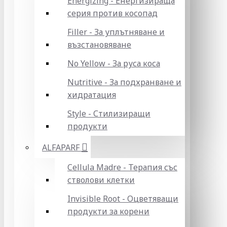
Energizing - Енергизираща
серия против косопад
Filler - За уплътняване и
възстановяване
No Yellow - За руса коса
Nutritive - За подхранване и
хидратация
Style - Стилизиращи
продукти
ALFAPARF
Cellula Madre - Терапия със
стволови клетки
Invisible Root - Оцветяващи
продукти за корени