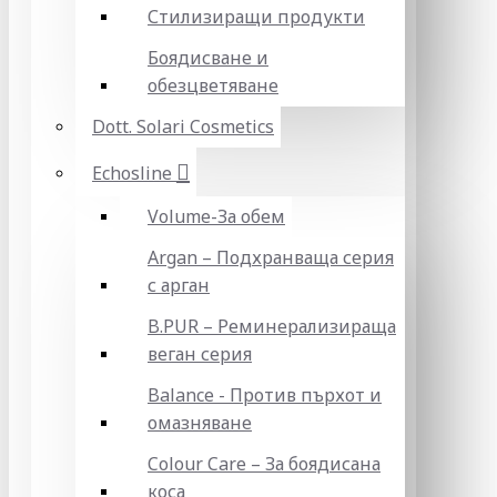
Стилизиращи продукти
Боядисване и
обезцветяване
Dott. Solari Cosmetics
Echosline
Volume-За обем
Argan – Подхранваща серия
с арган
B.PUR – Реминерализираща
веган серия
Balance - Против пърхот и
омазняване
Colour Care – За боядисана
коса