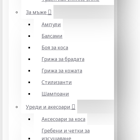
За мъже
Ампули
Балсами
Боя за коса
Грижа за брадата
Грижа за кожата
Стилизанти
Шампоани
Уреди и акесоари
Аксесоари за коса
Гребени и четки за
изсушаване