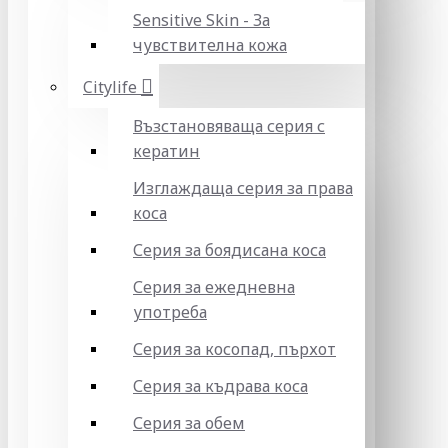
Sensitive Skin - За
чувствителна кожа
Citylife
Възстановяваща серия с
кератин
Изглаждаща серия за права
коса
Серия за боядисана коса
Серия за ежедневна
употреба
Серия за косопад, пърхот
Серия за къдрава коса
Серия за обем