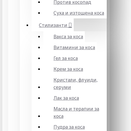
Против косопад
Суха и изтощена коса
Стилизанти
Вакса за коса
Витамини за коса
Гел за коса
Крем за коса
Кристали, флуиди,
серуми
Лак за коса
Масла и терапии за
коса
Пудра за коса