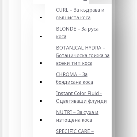
CURL – За къдрава и
вълниста коса
BLONDE – За руса
коса
BOTANICAL HYDRA –
Ботаническа грижа за
всеки тип коса
CHROMA – За
боядисана коса
Instant Color Fluid -
Оцветяващи флуиди
NUTRI – За суха и
изтощена коса
SPECIFIC CARE –