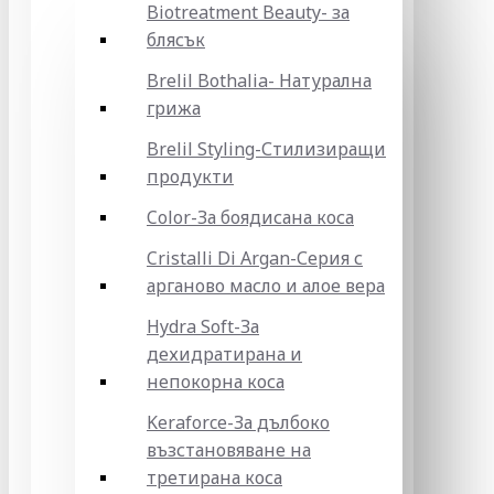
Biotreatment Beauty- за
блясък
Brelil Bothalia- Натурална
грижа
Brelil Styling-Стилизиращи
продукти
Color-За боядисана коса
Cristalli Di Argan-Серия с
арганово масло и алое вера
Hydra Soft-За
дехидратирана и
непокорна коса
Keraforce-За дълбоко
възстановяване на
третирана коса