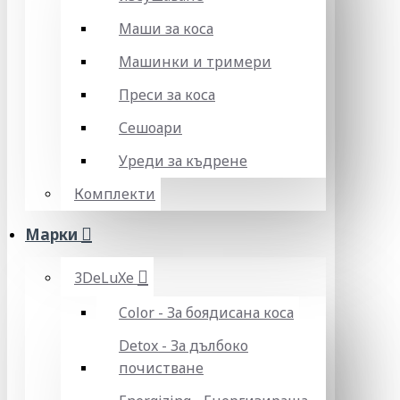
Маши за коса
Машинки и тримери
Преси за коса
Сешоари
Уреди за къдрене
Комплекти
Марки
3DeLuXe
Color - За боядисана коса
Detox - За дълбоко
почистване