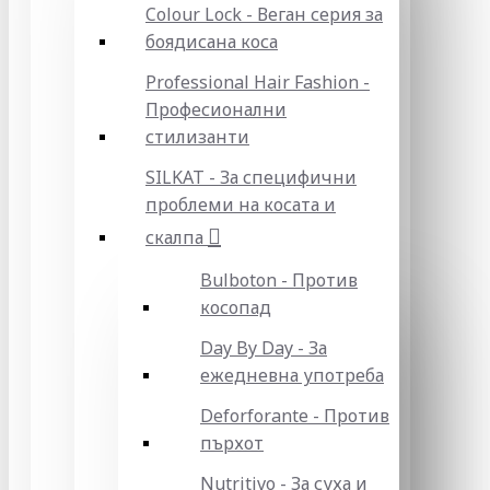
Colour Lock - Веган серия за
боядисана коса
Professional Hair Fashion -
Професионални
стилизанти
SILKAT - За специфични
проблеми на косата и
скалпа
Bulboton - Против
косопад
Day By Day - За
ежедневна употреба
Deforforante - Против
пърхот
Nutritivo - За суха и