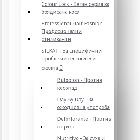
Colour Lock - Веган серия за
боядисана коса
Professional Hair Fashion -
Професионални
стилизанти
SILKAT - За специфични
проблеми на косата и
скалпа
Bulboton - Против
косопад
Day By Day - За
ежедневна употреба
Deforforante - Против
пърхот
Nutritivo - За суха и