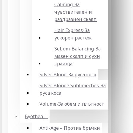
Calming-За
чувствителен и
раздразнен скалп
Hair Express-За
ускорен растеж
Sebum-Balancing-За
мазен скалп и сухи
краища
Silver Blond-За руса коса
Silver Blonde Sublіmeches-За
руса коса
Volume-За обем и плътност
Byothea
Anti-Age – Против бръчки