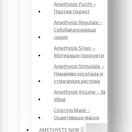
Amethyste Purify –
Против пърхот
Amethyste Regulate –
Себобалансираща
серия
Amethyste Silver –
Матиращи продукти
Amethyste Stimulate –
Намалява косопада и
стимулира растежа
Amethyste Volume – За
обем
Coloring Mask –
Оцветяващи маски
AMETHYSTE NEW