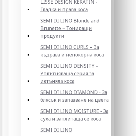
LISSE DESIGN KERATIN -
Гладка и права коса
SEMI DI LINO Blonde and
Brunette – Тониращи
продукти
SEMI DI LINO CURLS – За
къдрава и непокорна коса
SEMI DI LINO DENSITY –
Уплътняваща серия за
изтъняла коса
SEMI DI LINO DIAMOND - За
блясък и запазване на цвета
SEMI DI LINO MOISTURE - За
суха и заплитаща се коса
SEMI DI LINO