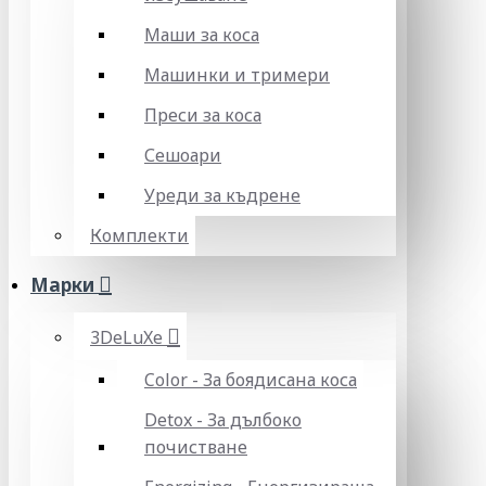
Маши за коса
Машинки и тримери
Преси за коса
Сешоари
Уреди за къдрене
Комплекти
Марки
3DeLuXe
Color - За боядисана коса
Detox - За дълбоко
почистване