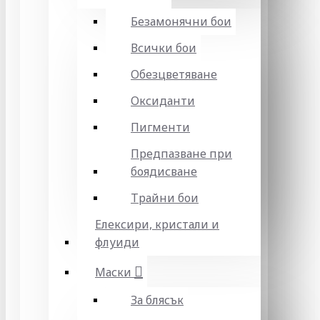
Безамонячни бои
Всички бои
Обезцветяване
Оксиданти
Пигменти
Предпазване при
боядисване
Трайни бои
Елексири, кристали и
флуиди
Маски
За блясък