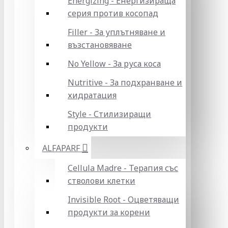
Energizing - Енергизираща
серия против косопад
Filler - За уплътняване и
възстановяване
No Yellow - За руса коса
Nutritive - За подхранване и
хидратация
Style - Стилизиращи
продукти
ALFAPARF
Cellula Madre - Терапия със
стволови клетки
Invisible Root - Оцветяващи
продукти за корени