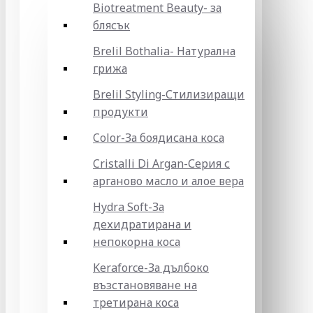
Biotreatment Beauty- за
блясък
Brelil Bothalia- Натурална
грижа
Brelil Styling-Стилизиращи
продукти
Color-За боядисана коса
Cristalli Di Argan-Серия с
арганово масло и алое вера
Hydra Soft-За
дехидратирана и
непокорна коса
Keraforce-За дълбоко
възстановяване на
третирана коса