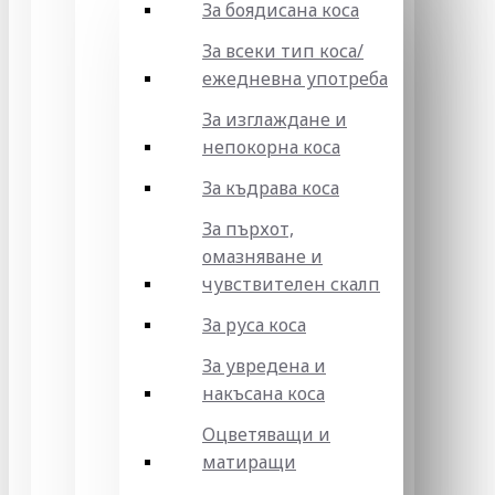
За боядисана коса
За всеки тип коса/
ежедневна употреба
За изглаждане и
непокорна коса
За къдрава коса
За пърхот,
омазняване и
чувствителен скалп
За руса коса
За увредена и
накъсана коса
Оцветяващи и
матиращи