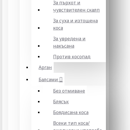
За пърхот и
чувствителен скалп
За суха и изтощена
коса
За увредена и
накъсана
Против косопад
Арган
Балсами
Без отмиване
Блясък
Боядисана коса
Всеки тип коса/