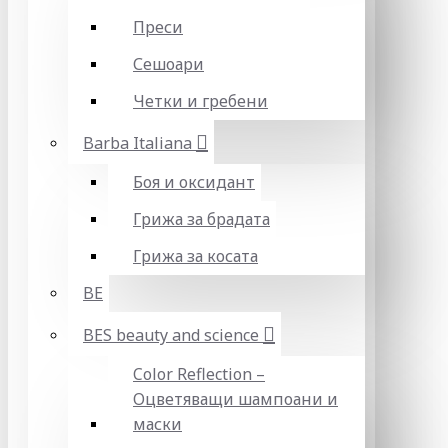
Преси
Сешоари
Четки и гребени
Barba Italiana
Боя и оксидант
Грижа за брадата
Грижа за косата
BE
BES beauty and science
Color Reflection –
Оцветяващи шампоани и
маски