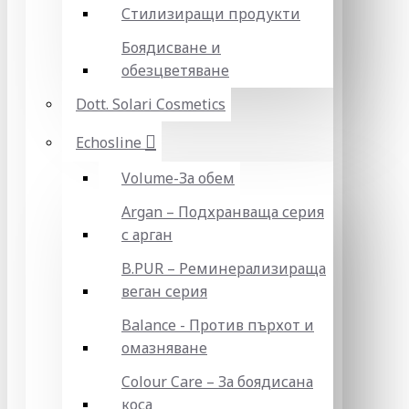
Стилизиращи продукти
Боядисване и
обезцветяване
Dott. Solari Cosmetics
Echosline
Volume-За обем
Argan – Подхранваща серия
с арган
B.PUR – Реминерализираща
веган серия
Balance - Против пърхот и
омазняване
Colour Care – За боядисана
коса