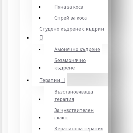
Пяна за коса
Спрей за коса
Студено къдрене с къдрин
Амонячно къдрене
Безамонячно
къдрене
Терапии
Възстановяваща
терапия
За чувствителен
скалп
Кератинова терапия