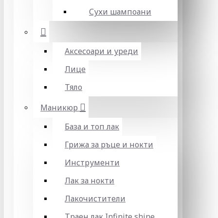
Сухи шампоани
Аксесоари и уреди
Лице
Тяло
Маникюр
База и топ лак
Грижа за ръце и нокти
Инструменти
Лак за нокти
Лакочистители
Траен лак Infinite shine