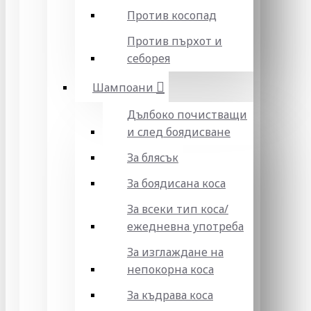
Против косопад
Против пърхот и
себорея
Шампоани
Дълбоко почистващи
и след боядисване
За блясък
За боядисана коса
За всеки тип коса/
ежедневна употреба
За изглаждане на
непокорна коса
За къдрава коса