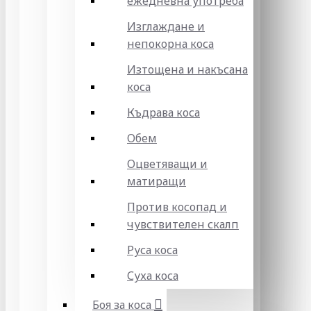
ежедневна употреба
Изглаждане и
непокорна коса
Изтощена и накъсана
коса
Къдрава коса
Обем
Оцветяващи и
матиращи
Против косопад и
чувствителен скалп
Руса коса
Суха коса
Боя за коса