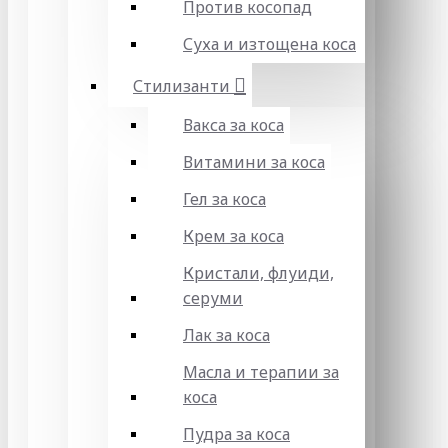
Против косопад
Суха и изтощена коса
Стилизанти
Вакса за коса
Витамини за коса
Гел за коса
Крем за коса
Кристали, флуиди,
серуми
Лак за коса
Масла и терапии за
коса
Пудра за коса