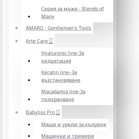
Серия за мъже - Blends of
Many
AMARO - Gentleman's Tools
Arte Care
Hyaluronic line-За
хидратация
Keratin line–За
възстановяване
Macadamia line-За
подхранване
Babyliss Pro
Маши и уреди за къдрене
Машинки и тримери