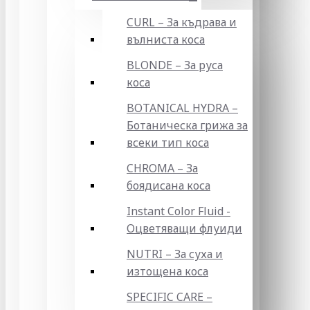
CURL – За къдрава и
вълниста коса
BLONDE – За руса
коса
BOTANICAL HYDRA –
Ботаническа грижа за
всеки тип коса
CHROMA – За
боядисана коса
Instant Color Fluid -
Оцветяващи флуиди
NUTRI – За суха и
изтощена коса
SPECIFIC CARE –