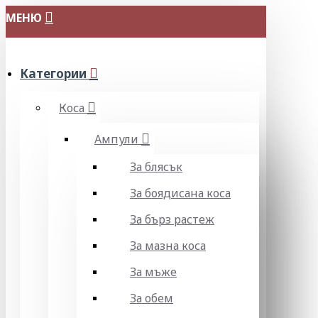
МЕНЮ
Категории
Коса
Ампули
За блясък
За боядисана коса
За бърз растеж
За мазна коса
За мъже
За обем