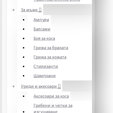
За мъже
Ампули
Балсами
Боя за коса
Грижа за брадата
Грижа за кожата
Стилизанти
Шампоани
Уреди и акесоари
Аксесоари за коса
Гребени и четки за
изсушаване