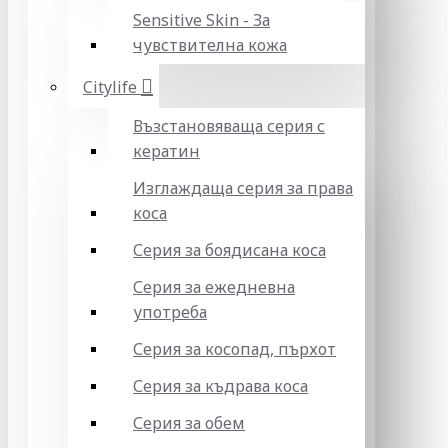
Sensitive Skin - За
чувствителна кожа
Citylife
Възстановяваща серия с
кератин
Изглаждаща серия за права
коса
Серия за боядисана коса
Серия за ежедневна
употреба
Серия за косопад, пърхот
Серия за къдрава коса
Серия за обем