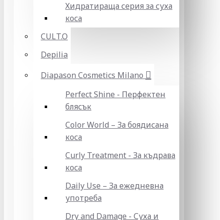
Хидратираща серия за суха
коса
CULT.O
Depilia
Diapason Cosmetics Milano
Perfect Shine - Перфектен
блясък
Color World – За боядисана
коса
Curly Treatment - За къдрава
коса
Daily Use – За ежедневна
употреба
Dry and Damage - Суха и