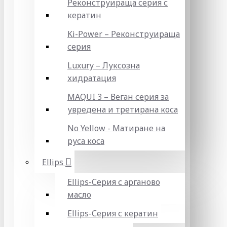
Реконструираща серия с
кератин
Ki-Power – Реконструираща
серия
Luxury – Луксозна
хидратация
MAQUI 3 – Веган серия за
увредена и третирана коса
No Yellow - Матиране на
руса коса
Ellips
Ellips-Серия с арганово
масло
Ellips-Серия с кератин