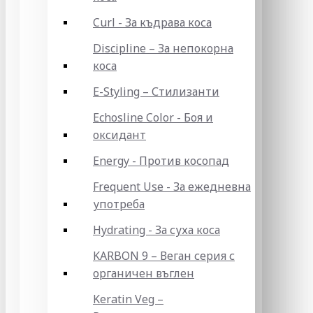
Curl - За къдрава коса
Discipline – За непокорна
коса
E-Styling – Стилизанти
Echosline Color - Боя и
оксидант
Energy - Против косопад
Frequent Use - За ежедневна
употреба
Hydrating - За суха коса
KARBON 9 – Веган серия с
органичен въглен
Keratin Veg –