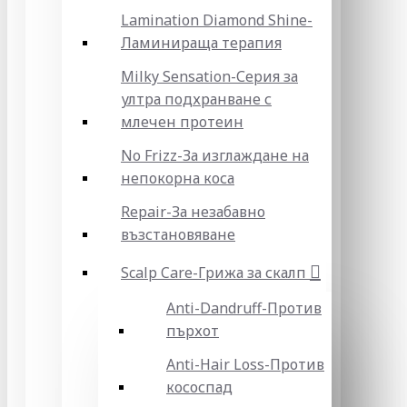
Lamination Diamond Shine-
Ламинираща терапия
Milky Sensation-Серия за
ултра подхранване с
млечен протеин
No Frizz-За изглаждане на
непокорна коса
Repair-За незабавно
възстановяване
Scalp Care-Грижа за скалп
Anti-Dandruff-Против
пърхот
Anti-Hair Loss-Против
кососпад