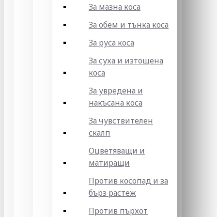
За мазна коса
За обем и тънка коса
За руса коса
За суха и изтощена
коса
За увредена и
накъсана коса
За чувствителен
скалп
Оцветяващи и
матиращи
Против косопад и за
бърз растеж
Против пърхот