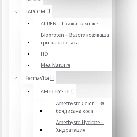
FARCOM
ARREN – Грижа за мъже
Bioproten – Възстановяваща
грижа за косата
HD
Mea Natutra
FarmaVita
AMETHYSTE
Amethyste Color – За
боядисана коса
Amethyste Hydrate –
Хидратация