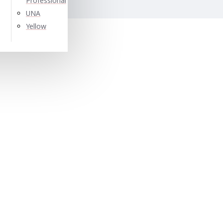
Professional
е:
UNA
Yellow