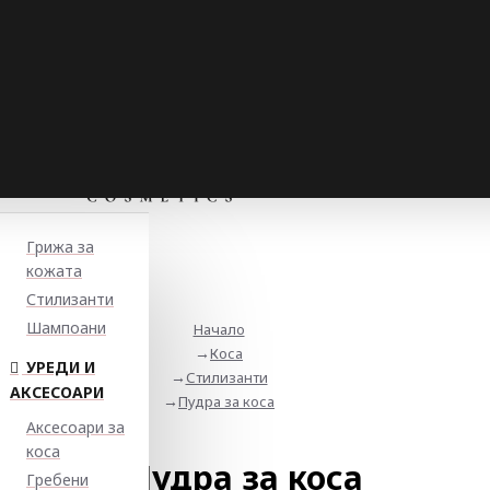
Грижа за
кожата
Стилизанти
Шампоани
Начало
Коса
УРЕДИ И
Стилизанти
АКСЕСОАРИ
Пудра за коса
Аксесоари за
коса
Пудра за коса
Гребени