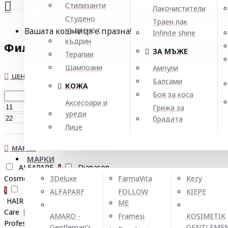
Стилизанти
Лакочистители
Студено
Траен лак
къдрене с
Вашата кошница е празна!
Infinite shine
къдрин
Филтър
Нулирай
ЗА МЪЖЕ
Терапии
Шампоани
Ампули
ЦЕНА
Балсами
КОЖА
Боя за коса
Аксесоари и
€
Грижа за
уреди
€
брадата
Лице
МАРКИ
МАРКИ
ALFAPARF
Diapason
1
Cosmetics Milano
Echosline
3Deluxe
FarmaVita
Kezy
1
EXPERTIA Professionel
1
1
ALFAPARF
FOLLOW
KIEPE
HAIR COMPANY
Infinity
1
ME
Care
JOICO
L'Oreal
1
1
AMARO -
Framesi
KOSIMETIK
Professionnel
Matrix
1
1
Gentleman's
GENTLEME