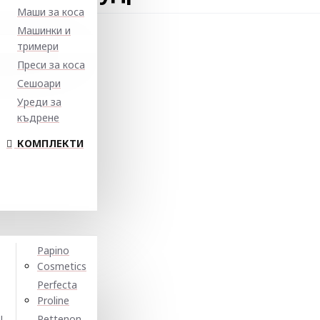
Маши за коса
Машинки и
тримери
Преси за коса
Сешоари
Уреди за
къдрене
КОМПЛЕКТИ
Papino
Cosmetics
Perfecta
Proline
N
Pettenon