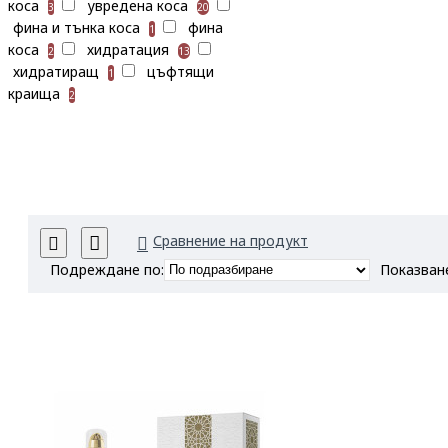
коса
увредена коса
3
20
фина и тънка коса
фина
1
коса
хидратация
2
13
хидратиращ
цъфтящи
1
краища
2
Сравнение на продукт
Подреждане по:
Показван