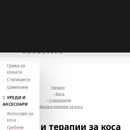
Грижа за
кожата
Стилизанти
Шампоани
Начало
Коса
УРЕДИ И
Стилизанти
АКСЕСОАРИ
Масла и терапии за коса
Аксесоари за
коса
Масла и терапии за коса
Гребени