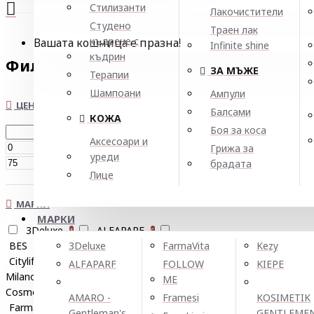
Стилизанти
Лакочистители
Студено
Траен лак
къдрене с
Вашата кошница е празна!
Infinite shine
къдрин
Филтър
Нулирай
ЗА МЪЖЕ
Терапии
Шампоани
Ампули
ЦЕНА
Балсами
КОЖА
Боя за коса
Аксесоари и
€
Грижа за
уреди
€
брадата
Лице
МАРКИ
МАРКИ
3Deluxe
ALFAPARF
1
5
BES
Brelil Professional
3Deluxe
FarmaVita
Kezy
2
1
Citylife
Diapason Cosmetics
1
ALFAPARF
FOLLOW
KIEPE
Milano
Dott. Solari
1
ME
Cosmetics
Echosline
1
3
AMARO -
Framesi
KOSIMETIK
FarmaVita
Framesi
3
1
Gentleman's
GENTLEME