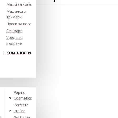
Маши за коса
Машинки и
тримери
Преси за коса
Сешоари
Уреди за
къдрене
КОМПЛЕКТИ
Papino
Cosmetics
Perfecta
Proline
N
Pettenon