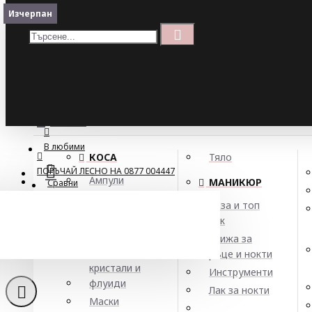
Меню
Изчерпан
Изчерпан
Кошница
Menu
ПОРЪЧАЙ ЛЕСНО НА 0877 004447
МЕНЮ
В любими
КОСА
Тяло
ПОРЪЧАЙ ЛЕСНО НА 0877 004447
Ампули
МАНИКЮР
Сравни
Арган
База и топ
Балсами
лак
Боя за коса
Грижа за
Елексири,
ръце и нокти
кристали и
Инструменти
флуиди
Лак за нокти
Маски