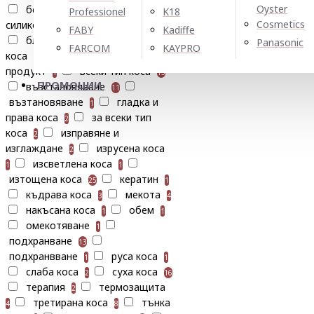
Oyster
без парбени
без
Professionel
K18
2
Cosmetics
силикони
без сулфати
2
10
FABY
Kadiffe
блясък
боядисана
Panasonic
8
FARCOM
KAYPRO
коса
веган
веган
6
5
продукт
всеки тип коса
1
13
ПРОМОЦИИ
възстановяване
11
възтановяване
гладка и
1
права коса
за всеки тип
2
коса
изправяне и
2
изглаждане
изрусена коса
2
изсветлена коса
1
1
изтощена коса
кератин
25
1
къдрава коса
мекота
3
4
накъсана коса
обем
1
1
омекотяване
1
подхранване
13
подхранвване
руса коса
1
1
слаба коса
суха коса
2
16
терапия
термозащита
2
третирана коса
тънка
4
8