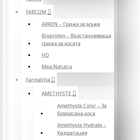
FARCOM
ARREN – Грижа за мъже
Bioproten – Възстановяваща
грижа за косата
HD
Mea Natutra
FarmaVita
AMETHYSTE
Amethyste Color – За
боядисана коса
Amethyste Hydrate –
Хидратация