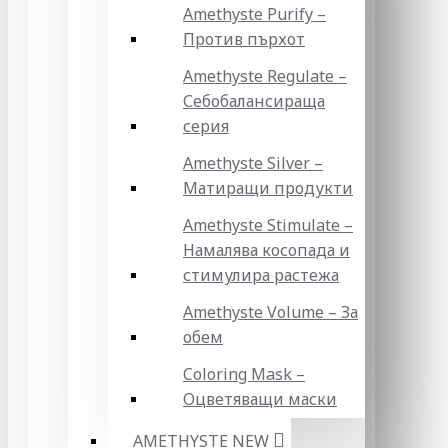
Amethyste Purify –
Против пърхот
Amethyste Regulate –
Себобалансираща
серия
Amethyste Silver –
Матиращи продукти
Amethyste Stimulate –
Намалява косопада и
стимулира растежа
Amethyste Volume – За
обем
Coloring Mask –
Оцветяващи маски
AMETHYSTE NEW