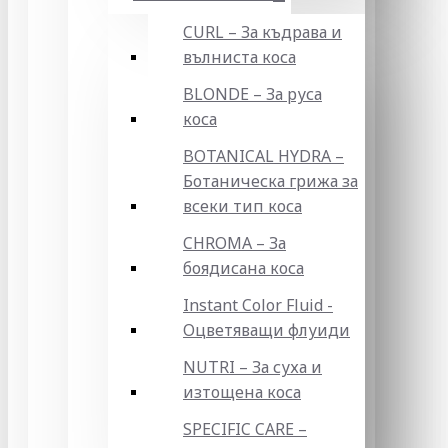
CURL – За къдрава и
вълниста коса
BLONDE – За руса
коса
BOTANICAL HYDRA –
Ботаническа грижа за
всеки тип коса
CHROMA – За
боядисана коса
Instant Color Fluid -
Оцветяващи флуиди
NUTRI – За суха и
изтощена коса
SPECIFIC CARE –