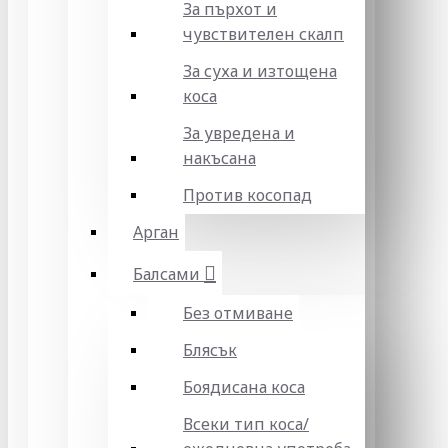
За пърхот и
чувствителен скалп
За суха и изтощена
коса
За увредена и
накъсана
Против косопад
Арган
Балсами
Без отмиване
Блясък
Боядисана коса
Всеки тип коса/