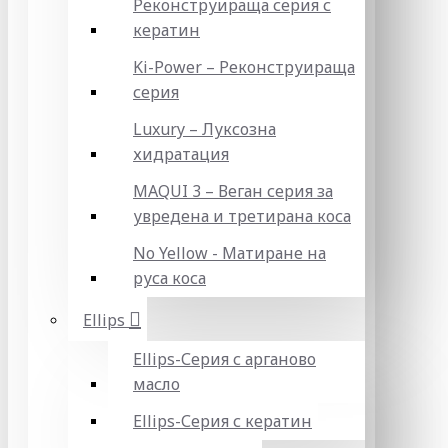
Реконструираща серия с
кератин
Ki-Power – Реконструираща
серия
Luxury – Луксозна
хидратация
MAQUI 3 – Веган серия за
увредена и третирана коса
No Yellow - Матиране на
руса коса
Ellips
Ellips-Серия с арганово
масло
Ellips-Серия с кератин