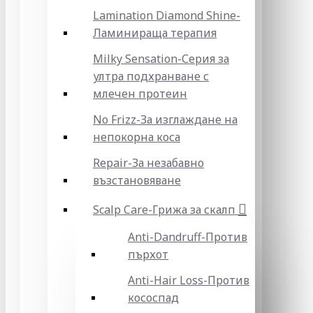
Lamination Diamond Shine-
Ламинираща терапия
Milky Sensation-Серия за
ултра подхранване с
млечен протеин
No Frizz-За изглаждане на
непокорна коса
Repair-За незабавно
възстановяване
Scalp Care-Грижа за скалп
Anti-Dandruff-Против
пърхот
Anti-Hair Loss-Против
кососпад