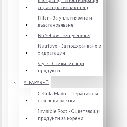
Energizing - Енергизираща
серия против косопад
Filler - За уплътняване и
възстановяване
No Yellow - За руса коса
Nutritive - За подхранване и
хидратация
Style - Стилизиращи
продукти
ALFAPARF
Cellula Madre - Терапия със
стволови клетки
Invisible Root - Оцветяващи
продукти за корени