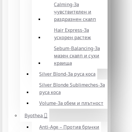
Calming-За
чувствителен и
раздразнен скалп
Hair Express-За
ускорен растеж
Sebum-Balancing-За
мазен скалп и сухи
краища
Silver Blond-За руса коса
Silver Blonde Sublіmeches-За
руса коса
Volume-За обем и плътност
Byothea
Anti-Age – Против бръчки