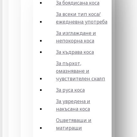
За боядисана коса
За всеки тип коса/
ежедневна употреба
За изглаждане и
непокорна коса
За къдрава коса
За пърхот,
омазняване и
чувствителен скалп
За руса коса
За увредена и
накъсана коса
Оцветяващи и
матиращи