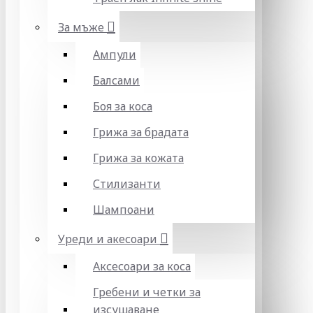
За мъже
Ампули
Балсами
Боя за коса
Грижа за брадата
Грижа за кожата
Стилизанти
Шампоани
Уреди и акесоари
Аксесоари за коса
Гребени и четки за
изсушаване