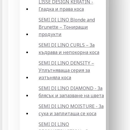
LISSE DESIGN KERATIN -
Гладка и права коса
SEMI DI LINO Blonde and
Brunette – Тониращи
продукти
SEMI DI LINO CURLS – За
къдрава и непокорна коса
SEMI DI LINO DENSITY –
Уплътняваща серия за
изтъняла коса
SEMI DI LINO DIAMOND - За
блясък и запазване на цвета
SEMI DI LINO MOISTURE - За
суха и заплитаща се коса
SEMI DI LINO