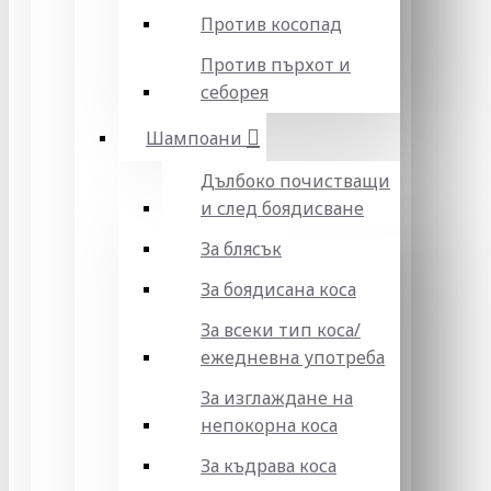
Против косопад
Против пърхот и
себорея
Шампоани
Дълбоко почистващи
и след боядисване
За блясък
За боядисана коса
За всеки тип коса/
ежедневна употреба
За изглаждане на
непокорна коса
За къдрава коса