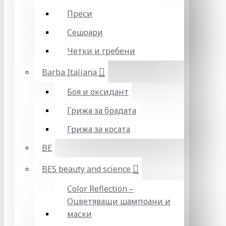
Преси
Сешоари
Четки и гребени
Barba Italiana
Боя и оксидант
Грижа за брадата
Грижа за косата
BE
BES beauty and science
Color Reflection –
Оцветяващи шампоани и
маски