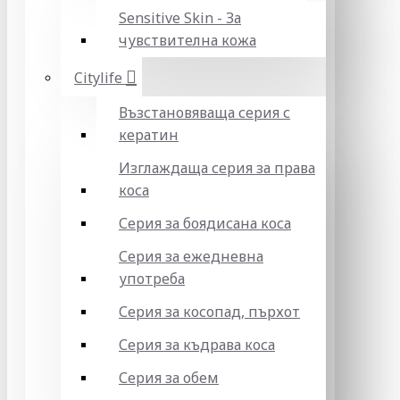
Sensitive Skin - За
чувствителна кожа
Citylife
Възстановяваща серия с
кератин
Изглаждаща серия за права
коса
Серия за боядисана коса
Серия за ежедневна
употреба
Серия за косопад, пърхот
Серия за къдрава коса
Серия за обем