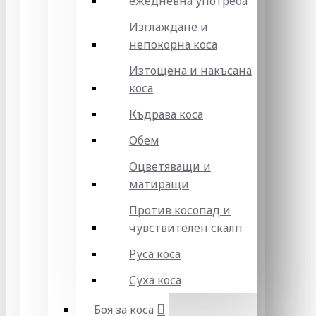
ежедневна употреба
Изглаждане и
непокорна коса
Изтощена и накъсана
коса
Къдрава коса
Обем
Оцветяващи и
матиращи
Против косопад и
чувствителен скалп
Руса коса
Суха коса
Боя за коса