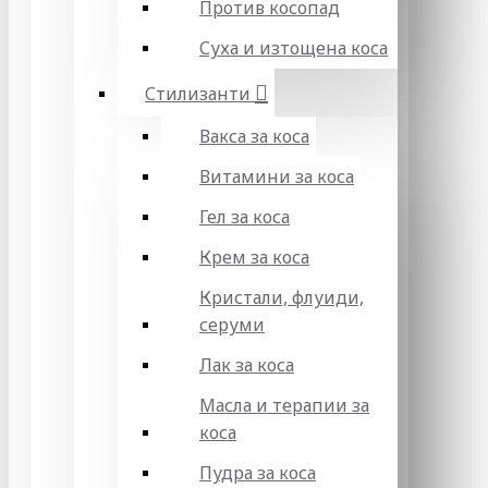
Против косопад
Суха и изтощена коса
Стилизанти
Вакса за коса
Витамини за коса
Гел за коса
Крем за коса
Кристали, флуиди,
серуми
Лак за коса
Масла и терапии за
коса
Пудра за коса