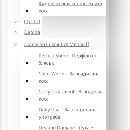
Хидратираща серия за суха
коса
CULT.O
Depilia
Diapason Cosmetics Milano
Perfect Shine - Перфектен
блясък
Color World – За боядисана
коса
Curly Treatment - За къдрава
коса
Daily Use – За ежедневна
употреба
Dry and Damage - Суха и