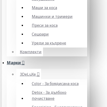
Маши за коса
Машинки и тримери
Преси за коса
Сешоари
Уреди за къдрене
Комплекти
Марки
3DeLuXe
Color - За боядисана коса
Detox - За дълбоко
почистване