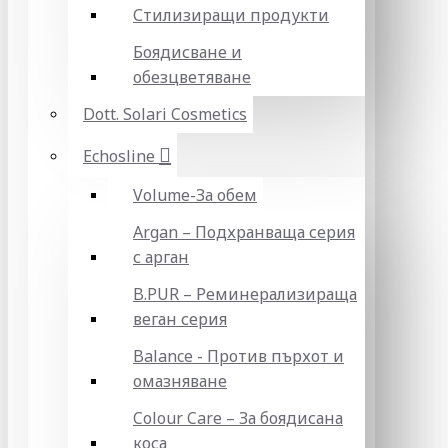
Стилизиращи продукти
Боядисване и
обезцветяване
Dott. Solari Cosmetics
Echosline
Volume-За обем
Argan – Подхранваща серия
с арган
B.PUR – Реминерализираща
веган серия
Balance - Против пърхот и
омазняване
Colour Care – За боядисана
коса