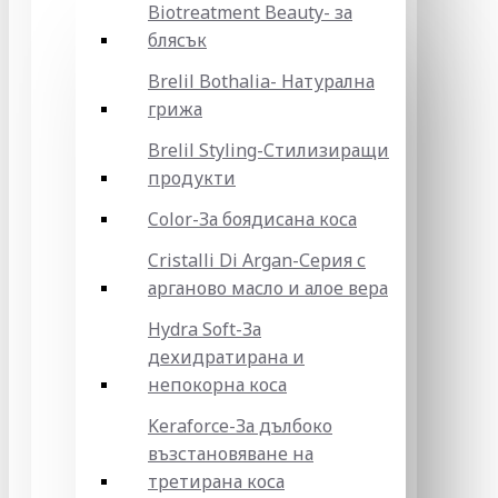
Biotreatment Beauty- за
блясък
Brelil Bothalia- Натурална
грижа
Brelil Styling-Стилизиращи
продукти
Color-За боядисана коса
Cristalli Di Argan-Серия с
арганово масло и алое вера
Hydra Soft-За
дехидратирана и
непокорна коса
Keraforce-За дълбоко
възстановяване на
третирана коса