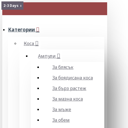
2-3 Days
2-3 Days
Изчерпан
2-3 Days
2-3 Days
МЕНЮ
Категории
Коса
Ампули
За блясък
За боядисана коса
За бърз растеж
За мазна коса
За мъже
За обем