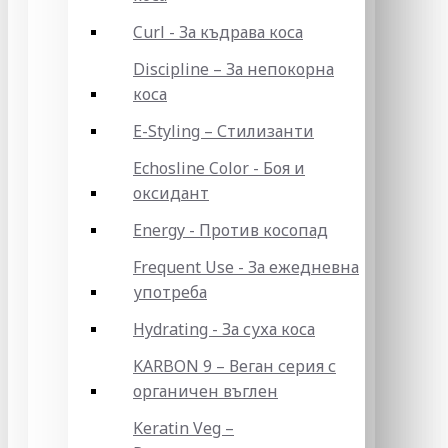
Curl - За къдрава коса
Discipline – За непокорна
коса
E-Styling – Стилизанти
Echosline Color - Боя и
оксидант
Energy - Против косопад
Frequent Use - За ежедневна
употреба
Hydrating - За суха коса
KARBON 9 – Веган серия с
органичен въглен
Keratin Veg –