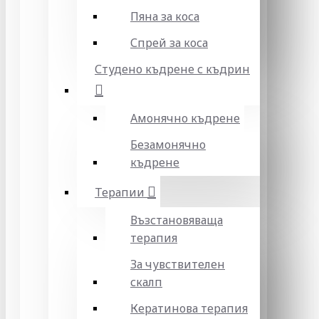
Пяна за коса
Спрей за коса
Студено къдрене с къдрин
Амонячно къдрене
Безамонячно
къдрене
Терапии
Възстановяваща
терапия
За чувствителен
скалп
Кератинова терапия