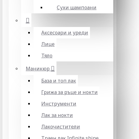
Сухи шампоани
Аксесоари и уреди
Лице
Тяло
Маникюр
База и топ лак
Грижа за ръце и нокти
Инструменти
Лак за нокти
Лакочистители
Траен лак Infinite shine