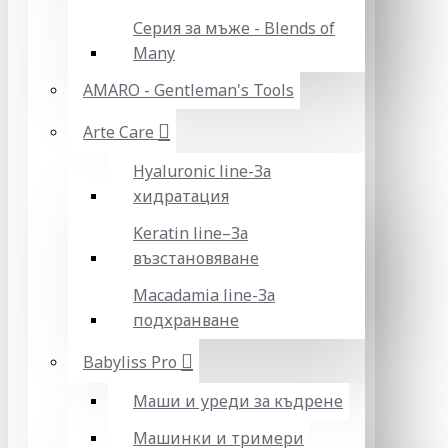
Серия за мъже - Blends of
Many
AMARO - Gentleman's Tools
Arte Care
Hyaluronic line-За
хидратация
Keratin line–За
възстановяване
Macadamia line-За
подхранване
Babyliss Pro
Маши и уреди за къдрене
Машинки и тримери