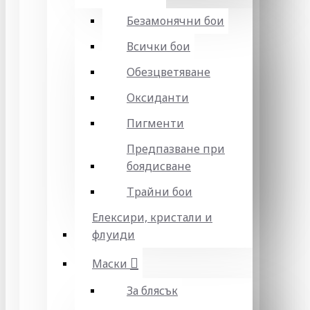
Безамонячни бои
Всички бои
Обезцветяване
Оксиданти
Пигменти
Предпазване при
боядисване
Трайни бои
Елексири, кристали и
флуиди
Маски
За блясък