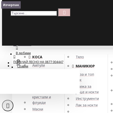
Меню
Изчерпан
Кошница
Menu
ПОРЪЧАЙ ЛЕСНО НА 0877 004447
МЕНЮ
В любими
КОСА
Тяло
ПОРЪЧАЙ ЛЕСНО НА 0877 004447
Ампули
МАНИКЮР
Сравни
Арган
База и топ
Балсами
лак
Боя за коса
Грижа за
Елексири,
ръце и нокти
кристали и
Инструменти
флуиди
Лак за нокти
Маски