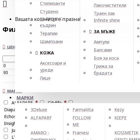
Стилизанти
Лакочистители
Студено
Траен лак
къдрене с
Вашата кошница е празна!
Infinite shine
къдрин
Филтър
Нулирай
ЗА МЪЖЕ
Терапии
Шампоани
Ампули
ЦЕНА
Балсами
КОЖА
Боя за коса
Аксесоари и
€
Грижа за
уреди
€
брадата
Лице
МАРКИ
МАРКИ
ALFAPARF
Citylife
2
1
Diapason Cosmetics Milano
3Deluxe
FarmaVita
Kezy
4
Echosline
FarmaVita
2
1
ALFAPARF
FOLLOW
KIEPE
Insight
JJ's
JOICO
1
2
1
ME
Jungle fever
KAYPRO
2
5
AMARO -
Framesi
KOSIMETIK
L'Oreal Professionnel
2
Gentleman's
GENTLEME