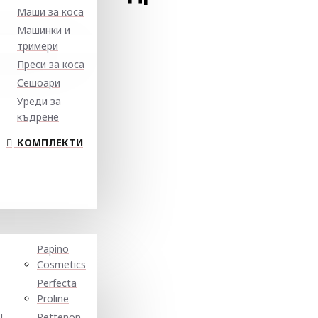
Маши за коса
Машинки и
тримери
Преси за коса
Сешоари
Уреди за
къдрене
КОМПЛЕКТИ
Papino
Cosmetics
Perfecta
Proline
N
Pettenon