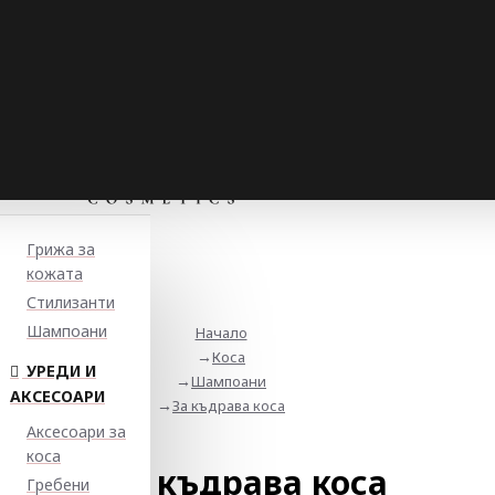
Грижа за
кожата
Стилизанти
Шампоани
Начало
Коса
УРЕДИ И
Шампоани
АКСЕСОАРИ
За къдрава коса
Аксесоари за
коса
За къдрава коса
Гребени