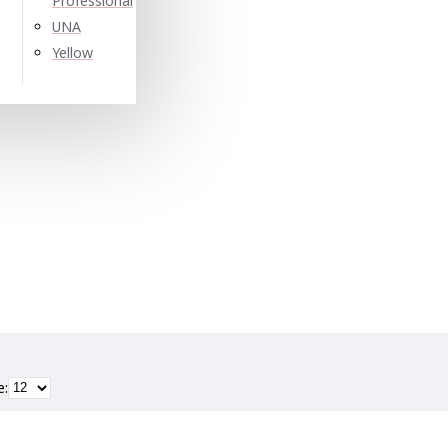
Professional
UNA
Yellow
е: