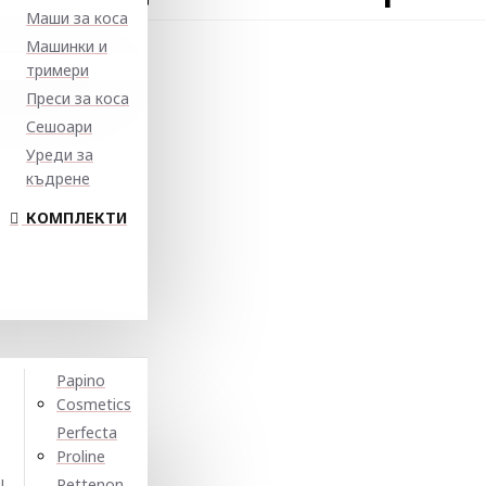
Маши за коса
Машинки и
тримери
Преси за коса
Сешоари
Уреди за
къдрене
КОМПЛЕКТИ
Papino
Cosmetics
Perfecta
Proline
N
Pettenon