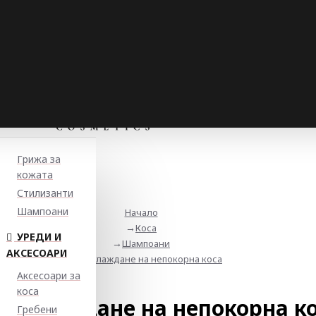
Грижа за
кожата
Стилизанти
Шампоани
Начало
Коса
УРЕДИ И
Шампоани
АКСЕСОАРИ
За изглаждане на непокорна коса
Аксесоари за
коса
 изглаждане на непокорна к
Гребени