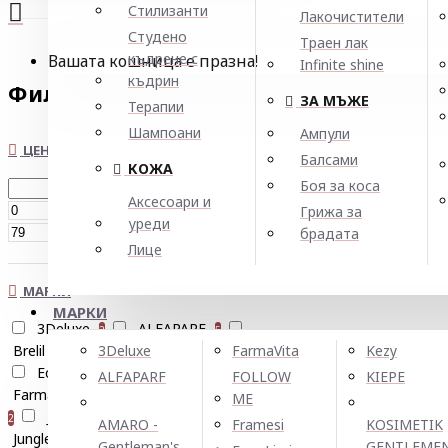
Стилизанти
Лакочистители
Студено
Траен лак
къдрене с
Вашата кошница е празна!
Infinite shine
къдрин
Филтър
Нулирай
ЗА МЪЖЕ
Терапии
Шампоани
Ампули
ЦЕНА
Балсами
КОЖА
Боя за коса
Аксесоари и
€
Грижа за
уреди
€
брадата
Лице
МАРКИ
МАРКИ
3Deluxe
ALFAPARF
2
5
Brelil Professional
Citylife
3Deluxe
FarmaVita
Kezy
2
1
Echosline
FARCOM
2
1
ALFAPARF
FOLLOW
KIEPE
FarmaVita
Insight
JJ's
3
2
ME
Joanna Professional
2
3
AMARO -
Framesi
KOSIMETIK
Jungle fever
KAYPRO
4
8
Gentleman's
GENTLEME