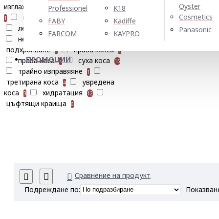
Oyster
изглаждане
изтошена коса
Professionel
K18
7
Cosmetics
коприна
ламиниране
1
1
1
FABY
Kadiffe
ленено семе
мекота
Panasonic
1
4
FARCOM
KAYPRO
непокорна коса
29
подхранване
права кокса
8
2
ПРОМОЦИИ
права коса
суха коса
4
15
трайно изправяяне
1
третирана коса
увредена
4
коса
хидратация
3
12
цъфтящи краища
6
Сравнение на продукт
Подреждане по:
Показван