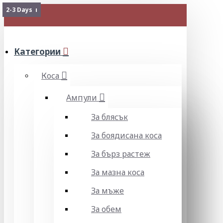
Изчерпан
Изчерпан
Изчерпан
Изчерпан
2-3 Days
МЕНЮ
Категории
Коса
Ампули
За блясък
За боядисана коса
За бърз растеж
За мазна коса
За мъже
За обем