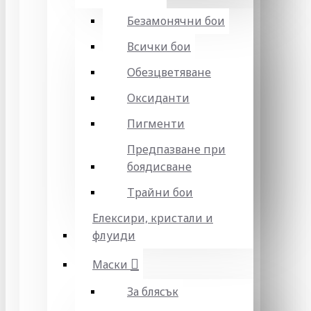
Безамонячни бои
Всички бои
Обезцветяване
Оксиданти
Пигменти
Предпазване при
боядисване
Трайни бои
Елексири, кристали и
флуиди
Маски
За блясък