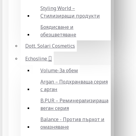
Styling World –
Стилизиращи продукти
Боядисване и
обезцветяване
Dott. Solari Cosmetics
Echosline
Volume-За обем
Argan – Подхранваща серия
с арган
B.PUR – Реминерализираща
веган серия
Balance - Против пърхот и
омазняване