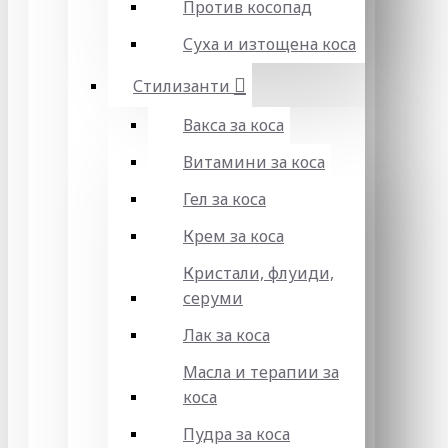
Против косопад
Суха и изтощена коса
Стилизанти
Вакса за коса
Витамини за коса
Гел за коса
Крем за коса
Кристали, флуиди,
серуми
Лак за коса
Масла и терапии за
коса
Пудра за коса