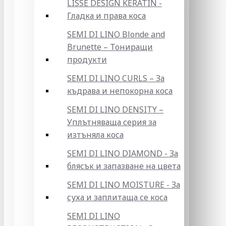
LISSE DESIGN KERATIN -
Гладка и права коса
SEMI DI LINO Blonde and
Brunette – Тониращи
продукти
SEMI DI LINO CURLS – За
къдрава и непокорна коса
SEMI DI LINO DENSITY –
Уплътняваща серия за
изтъняла коса
SEMI DI LINO DIAMOND - За
блясък и запазване на цвета
SEMI DI LINO MOISTURE - За
суха и заплитаща се коса
SEMI DI LINO