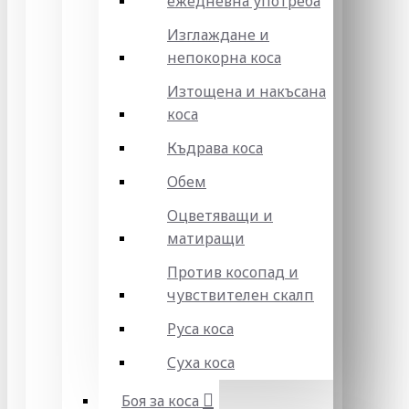
ежедневна употреба
Изглаждане и
непокорна коса
Изтощена и накъсана
коса
Къдрава коса
Обем
Оцветяващи и
матиращи
Против косопад и
чувствителен скалп
Руса коса
Суха коса
Боя за коса