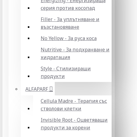
Energizing - Енергизираща
серия против косопад
Filler - За уплътняване и
възстановяване
No Yellow - За руса коса
Nutritive - За подхранване и
хидратация
Style - Стилизиращи
продукти
ALFAPARF
Cellula Madre - Терапия със
стволови клетки
Invisible Root - Оцветяващи
продукти за корени