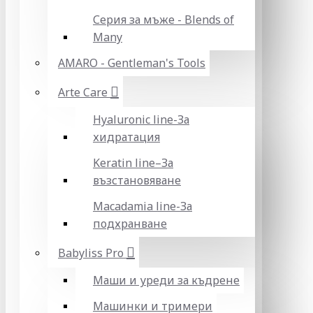
Серия за мъже - Blends of
Many
AMARO - Gentleman's Tools
Arte Care
Hyaluronic line-За
хидратация
Keratin line–За
възстановяване
Macadamia line-За
подхранване
Babyliss Pro
Маши и уреди за къдрене
Машинки и тримери