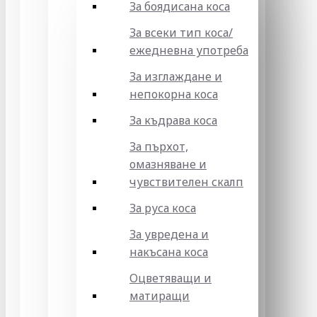
За боядисана коса
За всеки тип коса/
ежедневна употреба
За изглаждане и
непокорна коса
За къдрава коса
За пърхот,
омазняване и
чувствителен скалп
За руса коса
За увредена и
накъсана коса
Оцветяващи и
матиращи