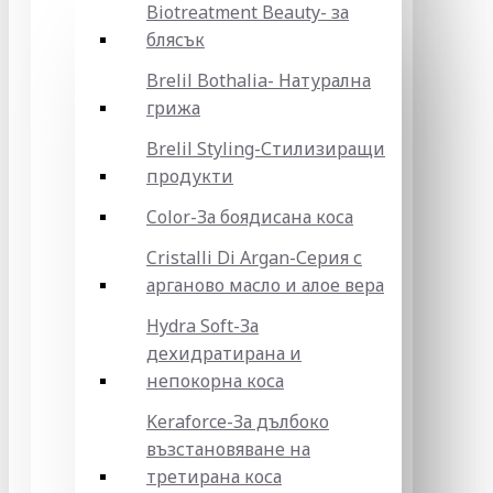
Biotreatment Beauty- за
блясък
Brelil Bothalia- Натурална
грижа
Brelil Styling-Стилизиращи
продукти
Color-За боядисана коса
Cristalli Di Argan-Серия с
арганово масло и алое вера
Hydra Soft-За
дехидратирана и
непокорна коса
Keraforce-За дълбоко
възстановяване на
третирана коса