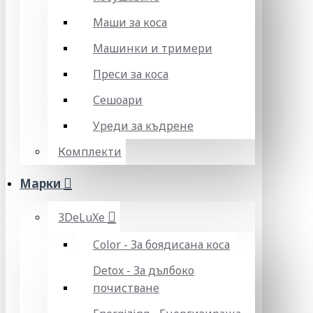
Маши за коса
Машинки и тримери
Преси за коса
Сешоари
Уреди за къдрене
Комплекти
Марки
3DeLuXe
Color - За боядисана коса
Detox - За дълбоко
почистване