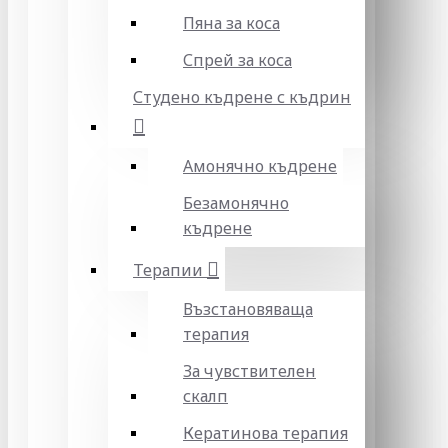
Пяна за коса
Спрей за коса
Студено къдрене с къдрин
Амонячно къдрене
Безамонячно
къдрене
Терапии
Възстановяваща
терапия
За чувствителен
скалп
Кератинова терапия