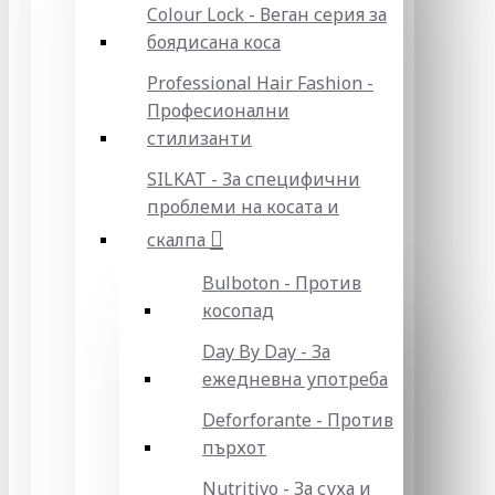
Colour Lock - Веган серия за
боядисана коса
Professional Hair Fashion -
Професионални
стилизанти
SILKAT - За специфични
проблеми на косата и
скалпа
Bulboton - Против
косопад
Day By Day - За
ежедневна употреба
Deforforante - Против
пърхот
Nutritivo - За суха и