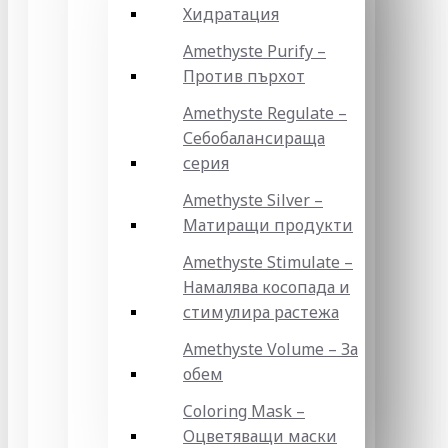
Хидратация
Amethyste Purify –
Против пърхот
Amethyste Regulate –
Себобалансираща
серия
Amethyste Silver –
Матиращи продукти
Amethyste Stimulate –
Намалява косопада и
стимулира растежа
Amethyste Volume – За
обем
Coloring Mask –
Оцветяващи маски