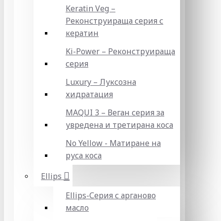
Keratin Veg –
Реконструираща серия с
кератин
Ki-Power – Реконструираща
серия
Luxury – Луксозна
хидратация
MAQUI 3 – Веган серия за
увредена и третирана коса
No Yellow - Матиране на
руса коса
Ellips
Ellips-Серия с арганово
масло