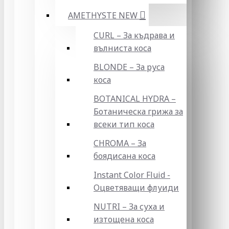
AMETHYSTE NEW
CURL – За къдрава и
вълниста коса
BLONDE – За руса
коса
BOTANICAL HYDRA –
Ботаническа грижа за
всеки тип коса
CHROMA – За
боядисана коса
Instant Color Fluid -
Оцветяващи флуиди
NUTRI – За суха и
изтощена коса