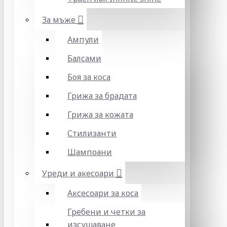
За мъже
Ампули
Балсами
Боя за коса
Грижа за брадата
Грижа за кожата
Стилизанти
Шампоани
Уреди и акесоари
Аксесоари за коса
Гребени и четки за
изсушаване