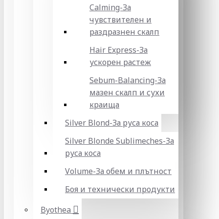
Calming-За
чувствителен и
раздразнен скалп
Hair Express-За
ускорен растеж
Sebum-Balancing-За
мазен скалп и сухи
краища
Silver Blond-За руса коса
Silver Blonde Sublіmeches-За
руса коса
Volume-За обем и плътност
Боя и технически продукти
Byothea