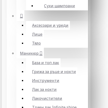
Сухи шампоани
Аксесоари и уреди
Лице
Тяло
Маникюр
База и топ лак
Грижа за ръце и нокти
Инструменти
Лак за нокти
Лакочистители
Траен лак Infinite shine