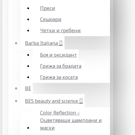
Преси
Сешоари
Четки и гребени
Barba Italiana
Боя и оксидант
Грижа за брадата
Грижа за косата
BE
BES beauty and science
Color Reflection –
Оцветяващи шампоани и
маски