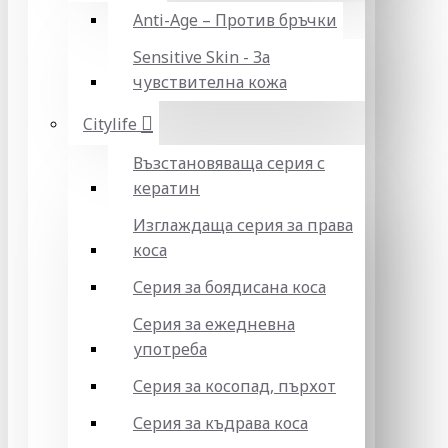
Anti-Age – Против бръчки
Sensitive Skin - За
чувствителна кожа
Citylife
Възстановяваща серия с
кератин
Изглаждаща серия за права
коса
Серия за боядисана коса
Серия за ежедневна
употреба
Серия за косопад, пърхот
Серия за къдрава коса