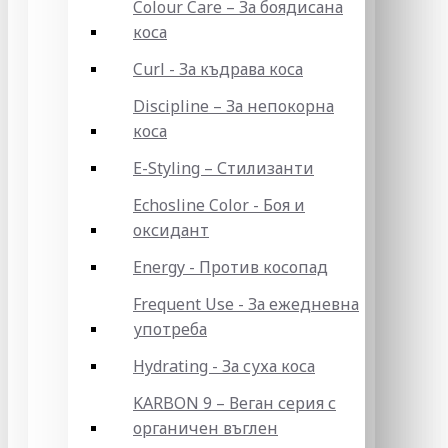
Colour Care – За боядисана
коса
Curl - За къдрава коса
Discipline – За непокорна
коса
E-Styling – Стилизанти
Echosline Color - Боя и
оксидант
Energy - Против косопад
Frequent Use - За ежедневна
употреба
Hydrating - За суха коса
KARBON 9 – Веган серия с
органичен въглен