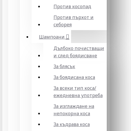
Против косопад
Против пърхот и
себорея
Шампоани
Дълбоко почистващи
и след боядисване
За блясък
За боядисана коса
За всеки тип коса/
ежедневна употреба
За изглаждане на
непокорна коса
За къдрава коса