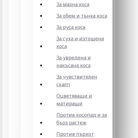
За мазна коса
За обем и тънка коса
За руса коса
За суха и изтощена
коса
За увредена и
накъсана коса
За чувствителен
скалп
Оцветяващи и
матиращи
Против косопад и за
бърз растеж
Против пърхот