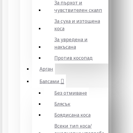
За пърхот и
чувствителен скалп
За суха и изтощена
коса
За увредена и
накъсана
Против косопад
Арган
Балсами
Без отмиване
Блясък
Боядисана коса
Всеки тип коса/