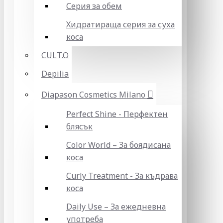
Серия за обем
Хидратираща серия за суха
коса
CULT.O
Depilia
Diapason Cosmetics Milano
Perfect Shine - Перфектен
блясък
Color World – За боядисана
коса
Curly Treatment - За къдрава
коса
Daily Use – За ежедневна
употреба