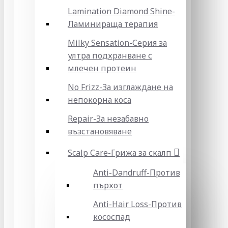
Lamination Diamond Shine-
Ламинираща терапия
Milky Sensation-Серия за
ултра подхранване с
млечен протеин
No Frizz-За изглаждане на
непокорна коса
Repair-За незабавно
възстановяване
Scalp Care-Грижа за скалп
Anti-Dandruff-Против
пърхот
Anti-Hair Loss-Против
кососпад