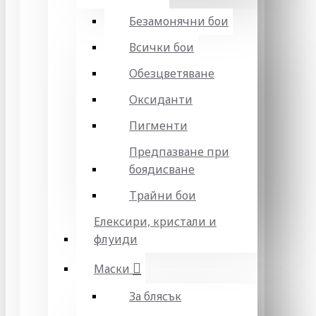
Безамонячни бои
Всички бои
Обезцветяване
Оксиданти
Пигменти
Предпазване при
боядисване
Трайни бои
Елексири, кристали и
флуиди
Маски
За блясък