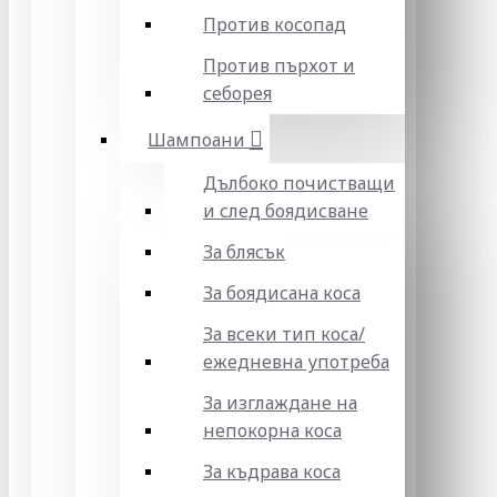
Против косопад
Против пърхот и
себорея
Шампоани
Дълбоко почистващи
и след боядисване
За блясък
За боядисана коса
За всеки тип коса/
ежедневна употреба
За изглаждане на
непокорна коса
За къдрава коса