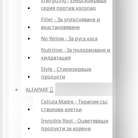
Energizing - Енергизираща
серия против косопад
Filler - За уплътняване и
възстановяване
No Yellow - За руса коса
Nutritive - За подхранване и
хидратация
Style - Стилизиращи
продукти
ALFAPARF
Cellula Madre - Терапия със
стволови клетки
Invisible Root - Оцветяващи
продукти за корени