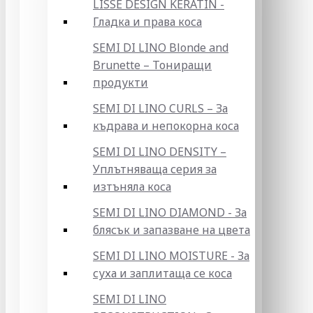
LISSE DESIGN KERATIN -
Гладка и права коса
SEMI DI LINO Blonde and
Brunette – Тониращи
продукти
SEMI DI LINO CURLS – За
къдрава и непокорна коса
SEMI DI LINO DENSITY –
Уплътняваща серия за
изтъняла коса
SEMI DI LINO DIAMOND - За
блясък и запазване на цвета
SEMI DI LINO MOISTURE - За
суха и заплитаща се коса
SEMI DI LINO