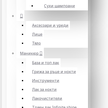
Сухи шампоани
Аксесоари и уреди
Лице
Тяло
Маникюр
База и топ лак
Грижа за ръце и нокти
Инструменти
Лак за нокти
Лакочистители
Траен лак Infinite shine