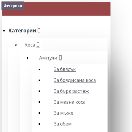
Изчерпан
Изчерпан
МЕНЮ
Категории
Коса
Ампули
За блясък
За боядисана коса
За бърз растеж
За мазна коса
За мъже
За обем