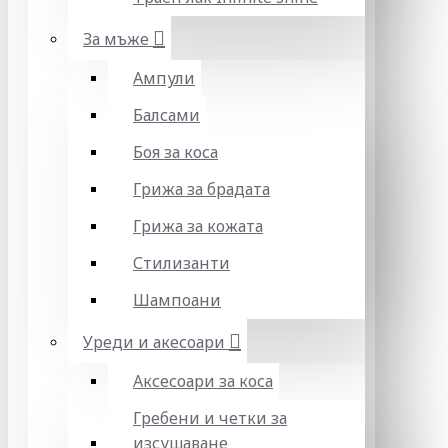
За мъже
Ампули
Балсами
Боя за коса
Грижа за брадата
Грижа за кожата
Стилизанти
Шампоани
Уреди и акесоари
Аксесоари за коса
Гребени и четки за
изсушаване