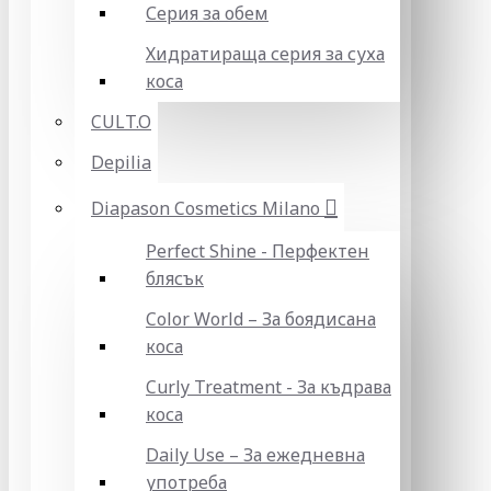
Серия за обем
Хидратираща серия за суха
коса
CULT.O
Depilia
Diapason Cosmetics Milano
Perfect Shine - Перфектен
блясък
Color World – За боядисана
коса
Curly Treatment - За къдрава
коса
Daily Use – За ежедневна
употреба