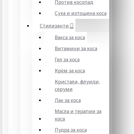
Против косопад
Суха и изтощена коса
Стилизанти
Вакса за коса
Витамини за коса
Гел за коса
Крем за коса
Кристали, флуиди,
серуми
Лак за коса
Масла и терапии за
коса
Пудра за коса