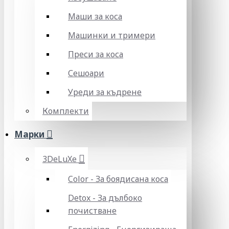
Маши за коса
Машинки и тримери
Преси за коса
Сешоари
Уреди за къдрене
Комплекти
Марки
3DeLuXe
Color - За боядисана коса
Detox - За дълбоко
почистване