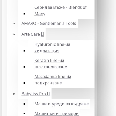
Серия за мъже - Blends of
Many
AMARO - Gentleman's Tools
Arte Care
Hyaluronic line-За
хидратация
Keratin line–За
възстановяване
Macadamia line-За
подхранване
Babyliss Pro
Маши и уреди за къдрене
Машинки и тримери