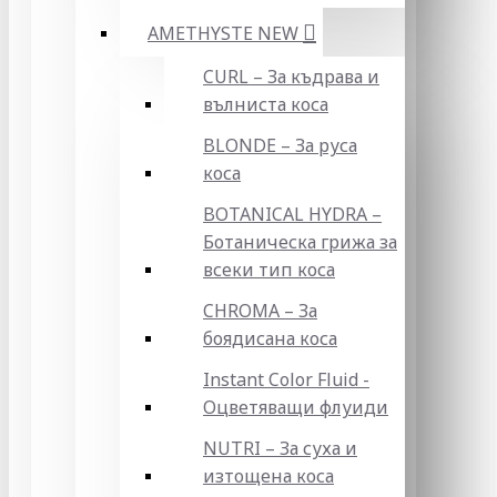
AMETHYSTE NEW
CURL – За къдрава и
вълниста коса
BLONDE – За руса
коса
BOTANICAL HYDRA –
Ботаническа грижа за
всеки тип коса
CHROMA – За
боядисана коса
Instant Color Fluid -
Оцветяващи флуиди
NUTRI – За суха и
изтощена коса