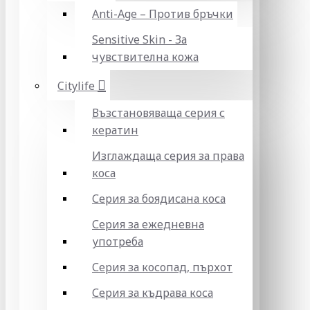
Anti-Age – Против бръчки
Sensitive Skin - За
чувствителна кожа
Citylife
Възстановяваща серия с
кератин
Изглаждаща серия за права
коса
Серия за боядисана коса
Серия за ежедневна
употреба
Серия за косопад, пърхот
Серия за къдрава коса