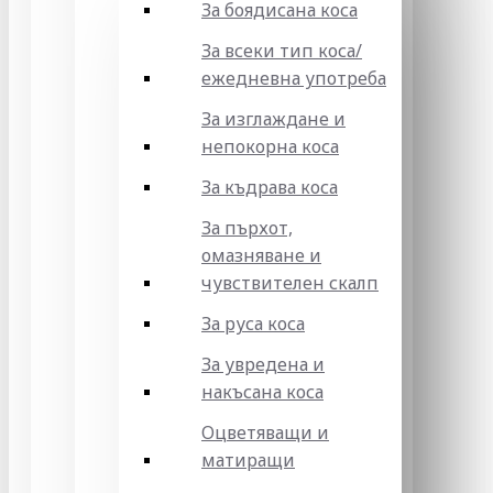
За боядисана коса
За всеки тип коса/
ежедневна употреба
За изглаждане и
непокорна коса
За къдрава коса
За пърхот,
омазняване и
чувствителен скалп
За руса коса
За увредена и
накъсана коса
Оцветяващи и
матиращи