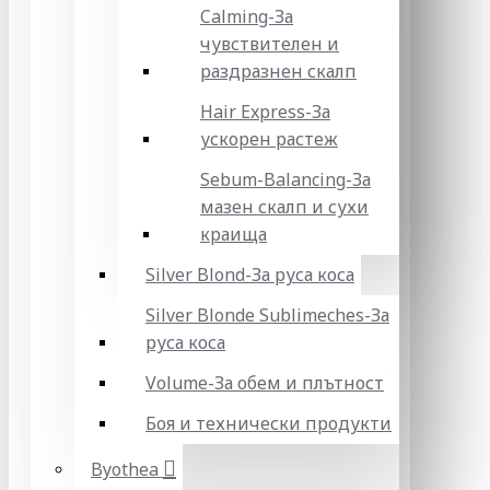
Calming-За
чувствителен и
раздразнен скалп
Hair Express-За
ускорен растеж
Sebum-Balancing-За
мазен скалп и сухи
краища
Silver Blond-За руса коса
Silver Blonde Sublіmeches-За
руса коса
Volume-За обем и плътност
Боя и технически продукти
Byothea