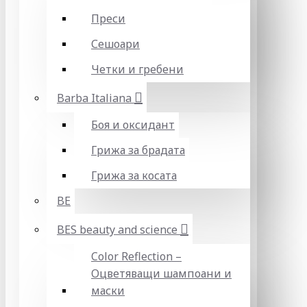
Преси
Сешоари
Четки и гребени
Barba Italiana
Боя и оксидант
Грижа за брадата
Грижа за косата
BE
BES beauty and science
Color Reflection –
Оцветяващи шампоани и
маски