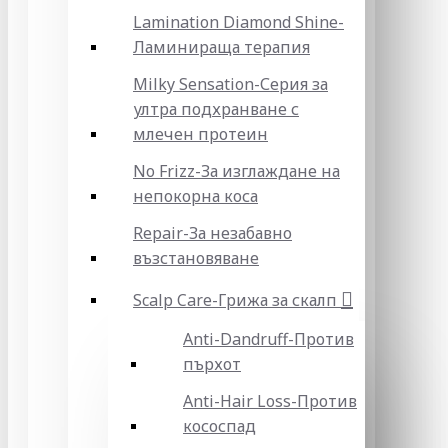
Lamination Diamond Shine-
Ламинираща терапия
Milky Sensation-Серия за
ултра подхранване с
млечен протеин
No Frizz-За изглаждане на
непокорна коса
Repair-За незабавно
възстановяване
Scalp Care-Грижа за скалп
Anti-Dandruff-Против
пърхот
Anti-Hair Loss-Против
кососпад