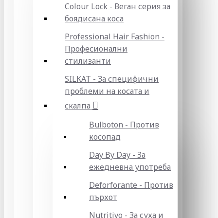
Colour Lock - Веган серия за
боядисана коса
Professional Hair Fashion -
Професионални
стилизанти
SILKAT - За специфични
проблеми на косата и
скалпа
Bulboton - Против
косопад
Day By Day - За
ежедневна употреба
Deforforante - Против
пърхот
Nutritivo - За суха и