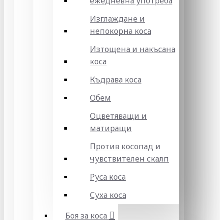
ежедневна употреба
Изглаждане и
непокорна коса
Изтощена и накъсана
коса
Къдрава коса
Обем
Оцветяващи и
матиращи
Против косопад и
чувствителен скалп
Руса коса
Суха коса
Боя за коса