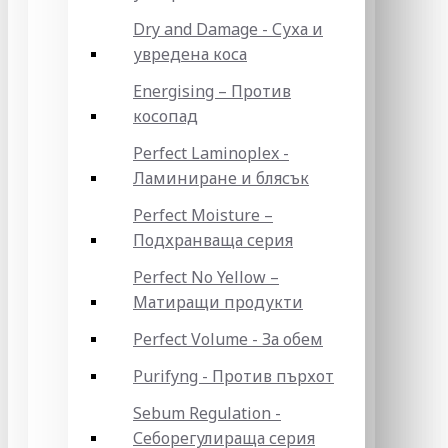
Dry and Damage - Суха и
увредена коса
Energising – Против
косопад
Perfect Laminoplex -
Ламиниране и блясък
Perfect Moisture –
Подхранваща серия
Perfect No Yellow –
Матиращи продукти
Perfect Volume - За обем
Purifyng - Против пърхот
Sebum Regulation -
Себорегулираща серия