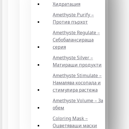
Хидратация
Amethyste Purify –
Против пърхот
Amethyste Regulate –
Себобалансираща
серия
Amethyste Silver –
Матиращи продукти
Amethyste Stimulate –
Намалява косопада и
стимулира растежа
Amethyste Volume – За
обем
Coloring Mask –
Оцветяващи маски