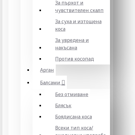
За пърхот и
чувствителен скалп
За суха и изтощена
коса
За увредена и
накъсана
Против косопад
Арган
Балсами
Без отмиване
Блясък
Боядисана коса
Всеки тип коса/