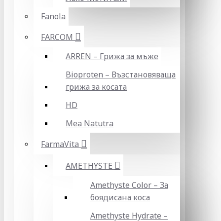
Fanola
FARCOM
ARREN – Грижа за мъже
Bioproten – Възстановяваща
грижа за косата
HD
Mea Natutra
FarmaVita
AMETHYSTE
Amethyste Color – За
боядисана коса
Amethyste Hydrate –