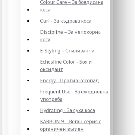
Colour Care – За боядисана
коса
Curl - За къдрава коса
Discipline – За непокорна
коса
E-Styling – Стилизанти
Echosline Color - Боя и
оксидант
Energy - Против косопад
Frequent Use - За ежедневна
употреба
Hydrating - За суха коса
KARBON 9 – Веган серия с
органичен въглен