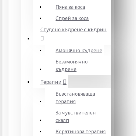
Пяна за коса
Спрей за коса
Студено къдрене с къдрин
Амонячно къдрене
Безамонячно
къдрене
Терапии
Възстановяваща
терапия
За чувствителен
скалп
Кератинова терапия