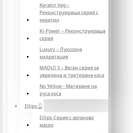
Keratin Veg –
Реконструираща серия с
кератин
Ki-Power – Реконструираща
серия
Luxury – Луксозна
хидратация
MAQUI 3 – Веган серия за
увредена и третирана коса
No Yellow - Матиране на
руса коса
Ellips
Ellips-Серия с арганово
масло