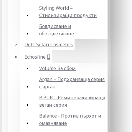
Styling World –
Стилизиращи продукти
Боядисване и
обезцветяване
Dott. Solari Cosmetics
Echosline
Volume-За обем
Argan – Подхранваща серия
с арган
B.PUR – Реминерализираща
веган серия
Balance - Против пърхот и
омазняване