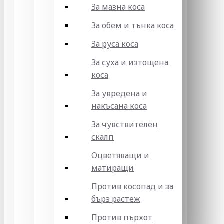
За мазна коса
За обем и тънка коса
За руса коса
За суха и изтощена
коса
За увредена и
накъсана коса
За чувствителен
скалп
Оцветяващи и
матиращи
Против косопад и за
бърз растеж
Против пърхот