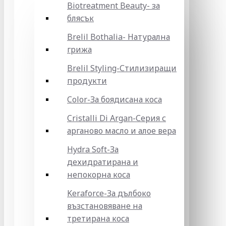
Biotreatment Beauty- за
блясък
Brelil Bothalia- Натурална
грижа
Brelil Styling-Стилизиращи
продукти
Color-За боядисана коса
Cristalli Di Argan-Серия с
арганово масло и алое вера
Hydra Soft-За
дехидратирана и
непокорна коса
Keraforce-За дълбоко
възстановяване на
третирана коса