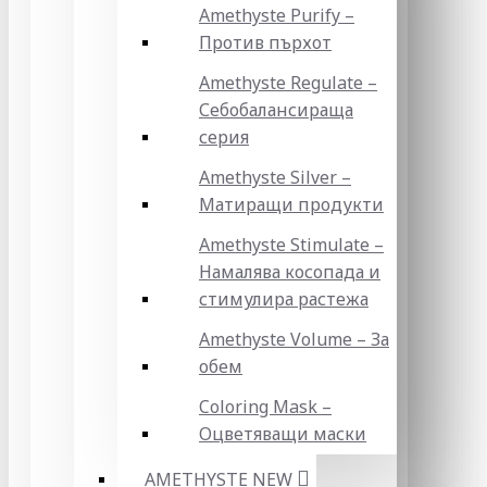
Amethyste Purify –
Против пърхот
Amethyste Regulate –
Себобалансираща
серия
Amethyste Silver –
Матиращи продукти
Amethyste Stimulate –
Намалява косопада и
стимулира растежа
Amethyste Volume – За
обем
Coloring Mask –
Оцветяващи маски
AMETHYSTE NEW