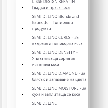
LISSE DESIGN KERATIN -
Гладка и права коса
SEMI DI LINO Blonde and
Brunette – Тониращи
продукти
SEMI DI LINO CURLS – За
къдрава и непокорна коса
SEMI DI LINO DENSITY –
Уплътняваща серия за
изтъняла коса
SEMI DI LINO DIAMOND - За
блясък и запазване на цвета
SEMI DI LINO MOISTURE - За
суха и заплитаща се коса
SEMI DI LINO