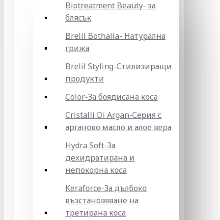
Biotreatment Beauty- за
блясък
Brelil Bothalia- Натурална
грижа
Brelil Styling-Стилизиращи
продукти
Color-За боядисана коса
Cristalli Di Argan-Серия с
арганово масло и алое вера
Hydra Soft-За
дехидратирана и
непокорна коса
Keraforce-За дълбоко
възстановяване на
третирана коса