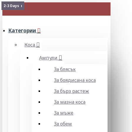
2-3 Days
2-3 Days
Изчерпан
2-3 Days
МЕНЮ
Категории
Коса
Ампули
За блясък
За боядисана коса
За бърз растеж
За мазна коса
За мъже
За обем