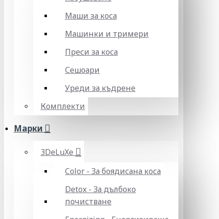
Маши за коса
Машинки и тримери
Преси за коса
Сешоари
Уреди за къдрене
Комплекти
Марки
3DeLuXe
Color - За боядисана коса
Detox - За дълбоко
почистване