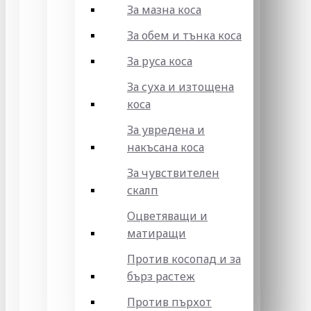
За мазна коса
За обем и тънка коса
За руса коса
За суха и изтощена
коса
За увредена и
накъсана коса
За чувствителен
скалп
Оцветяващи и
матиращи
Против косопад и за
бърз растеж
Против пърхот