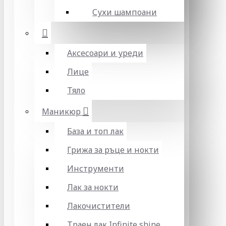
Сухи шампоани
Аксесоари и уреди
Лице
Тяло
Маникюр
База и топ лак
Грижа за ръце и нокти
Инструменти
Лак за нокти
Лакочистители
Траен лак Infinite shine