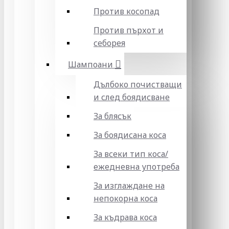
Против косопад
Против пърхот и
себорея
Шампоани
Дълбоко почистващи
и след боядисване
За блясък
За боядисана коса
За всеки тип коса/
ежедневна употреба
За изглаждане на
непокорна коса
За къдрава коса