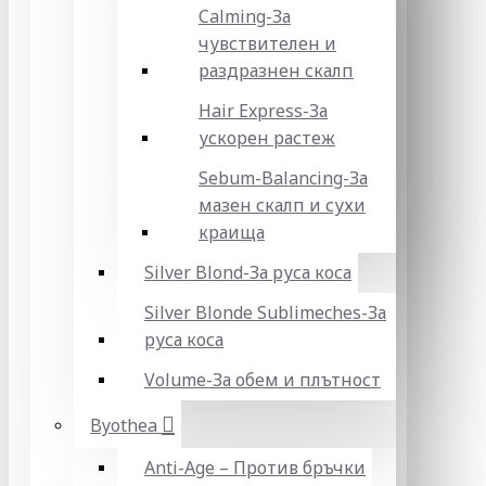
Calming-За
чувствителен и
раздразнен скалп
Hair Express-За
ускорен растеж
Sebum-Balancing-За
мазен скалп и сухи
краища
Silver Blond-За руса коса
Silver Blonde Sublіmeches-За
руса коса
Volume-За обем и плътност
Byothea
Anti-Age – Против бръчки