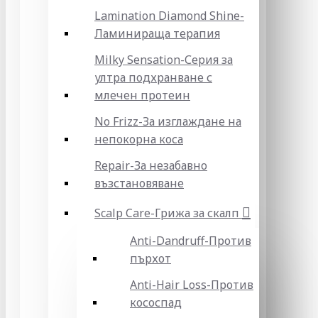
Lamination Diamond Shine-
Ламинираща терапия
Milky Sensation-Серия за
ултра подхранване с
млечен протеин
No Frizz-За изглаждане на
непокорна коса
Repair-За незабавно
възстановяване
Scalp Care-Грижа за скалп
Anti-Dandruff-Против
пърхот
Anti-Hair Loss-Против
кососпад