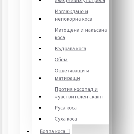
ежедневна употреба
Изглаждане и
непокорна коса
Изтощена и накъсана
коса
Къдрава коса
Обем
Оцветяващи и
матиращи
Против косопад и
чувствителен скалп
Руса коса
Суха коса
Боя за коса