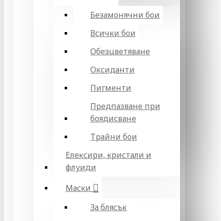
Безамонячни бои
Всички бои
Обезцветяване
Оксиданти
Пигменти
Предпазване при
боядисване
Трайни бои
Елексири, кристали и
флуиди
Маски
За блясък