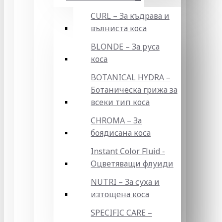
CURL – За къдрава и
вълниста коса
BLONDE – За руса
коса
BOTANICAL HYDRA –
Ботаническа грижа за
всеки тип коса
CHROMA – За
боядисана коса
Instant Color Fluid -
Оцветяващи флуиди
NUTRI – За суха и
изтощена коса
SPECIFIC CARE –