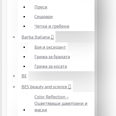
Преси
Сешоари
Четки и гребени
Barba Italiana
Боя и оксидант
Грижа за брадата
Грижа за косата
BE
BES beauty and science
Color Reflection –
Оцветяващи шампоани и
маски