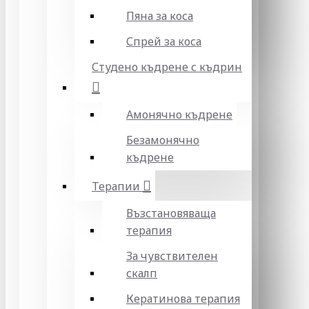
Пяна за коса
Спрей за коса
Студено къдрене с къдрин
Амонячно къдрене
Безамонячно
къдрене
Терапии
Възстановяваща
терапия
За чувствителен
скалп
Кератинова терапия