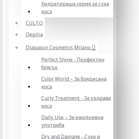
Хидратираща серия за суха
коса
CULT.O
Depilia
Diapason Cosmetics Milano
Perfect Shine - Перфектен
блясък
Color World – За боядисана
коса
Curly Treatment - За къдрава
коса
Daily Use – За ежедневна
употреба
Dry and Damage - Суха и