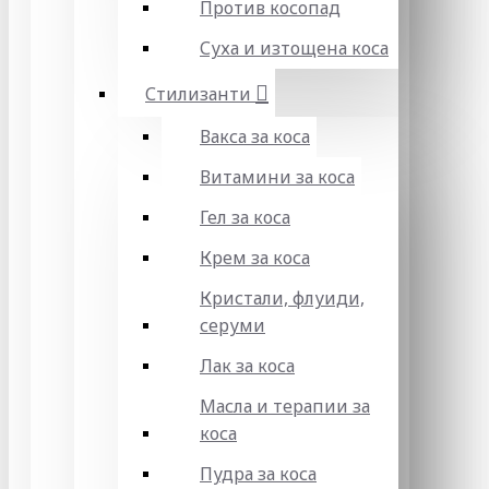
Против косопад
Суха и изтощена коса
Стилизанти
Вакса за коса
Витамини за коса
Гел за коса
Крем за коса
Кристали, флуиди,
серуми
Лак за коса
Масла и терапии за
коса
Пудра за коса