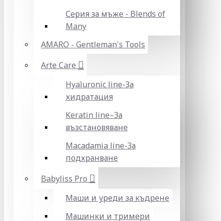
Серия за мъже - Blends of
Many
AMARO - Gentleman's Tools
Arte Care
Hyaluronic line-За
хидратация
Keratin line–За
възстановяване
Macadamia line-За
подхранване
Babyliss Pro
Маши и уреди за къдрене
Машинки и тримери