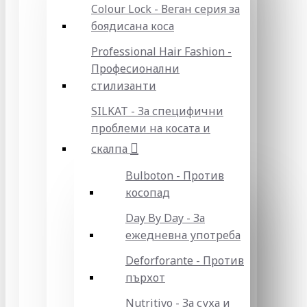
Colour Lock - Веган серия за
боядисана коса
Professional Hair Fashion -
Професионални
стилизанти
SILKAT - За специфични
проблеми на косата и
скалпа
Bulboton - Против
косопад
Day By Day - За
ежедневна употреба
Deforforante - Против
пърхот
Nutritivo - За суха и