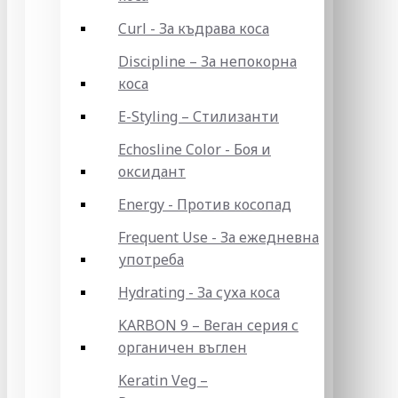
Curl - За къдрава коса
Discipline – За непокорна
коса
E-Styling – Стилизанти
Echosline Color - Боя и
оксидант
Energy - Против косопад
Frequent Use - За ежедневна
употреба
Hydrating - За суха коса
KARBON 9 – Веган серия с
органичен въглен
Keratin Veg –