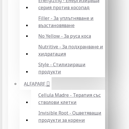
Energizing - Енергизираща
серия против косопад
Filler - За уплътняване и
възстановяване
No Yellow - За руса коса
Nutritive - За подхранване и
хидратация
Style - Стилизиращи
продукти
ALFAPARF
Cellula Madre - Терапия със
стволови клетки
Invisible Root - Оцветяващи
продукти за корени