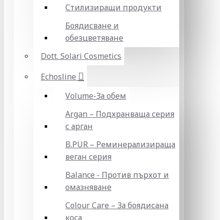
Стилизиращи продукти
Боядисване и
обезцветяване
Dott. Solari Cosmetics
Echosline
Volume-За обем
Argan – Подхранваща серия
с арган
B.PUR – Реминерализираща
веган серия
Balance - Против пърхот и
омазняване
Colour Care – За боядисана
коса