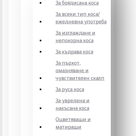
За боядисана коса
За всеки тип коса/
ежедневна употреба
За изглаждане и
непокорна коса
За къдрава коса
За пърхот,
омазняване и
чувствителен скалп
За руса коса
За увредена и
накъсана коса
Оцветяващи и
матиращи