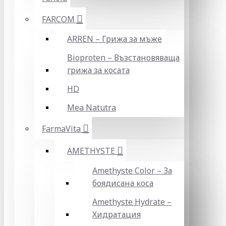
FARCOM
ARREN – Грижа за мъже
Bioproten – Възстановяваща
грижа за косата
HD
Mea Natutra
FarmaVita
AMETHYSTE
Amethyste Color – За
боядисана коса
Amethyste Hydrate –
Хидратация