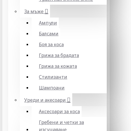
За мъже
Ампули
Балсами
Боя за коса
Грижа за брадата
Грижа за кожата
Стилизанти
Шампоани
Уреди и акесоари
Аксесоари за коса
Гребени и четки за
изсушаване