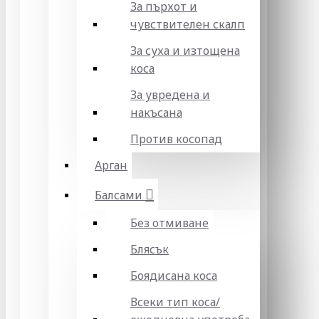
За пърхот и
чувствителен скалп
За суха и изтощена
коса
За увредена и
накъсана
Против косопад
Арган
Балсами
Без отмиване
Блясък
Боядисана коса
Всеки тип коса/