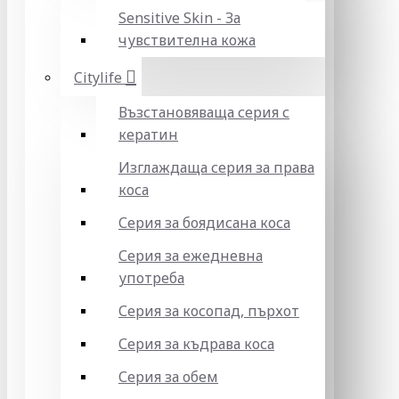
Sensitive Skin - За
чувствителна кожа
Citylife
Възстановяваща серия с
кератин
Изглаждаща серия за права
коса
Серия за боядисана коса
Серия за ежедневна
употреба
Серия за косопад, пърхот
Серия за къдрава коса
Серия за обем