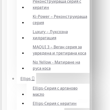
Реконструираща серия с
кератин
Ki-Power – Реконструираща
серия
Luxury – Луксозна
хидратация
MAQUI 3 – Веган серия за
увредена и третирана коса
No Yellow - Матиране на
руса коса
Ellips
Ellips-Серия с арганово
масло
Ellips-Серия с кератин