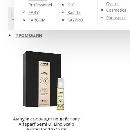
Oyster
Professionel
K18
Cosmetics
FABY
Kadiffe
Сравнение на продукт
Panasonic
FARCOM
KAYPRO
Подреждане по:
Показван
ПРОМОЦИИ
Ампули със защитно действие
Alfaparf Semi Di Lino Scalp
Protector 12x13ml