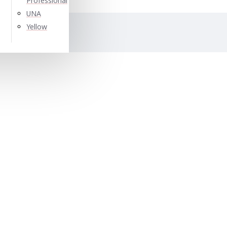
Professional
UNA
Yellow
е: