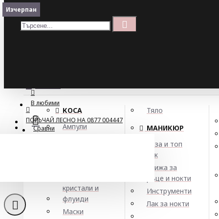
Меню
Изчерпан
Изчерпан
Кошница
Menu
ПОРЪЧАЙ ЛЕСНО НА 0877 004447
МЕНЮ
В любими
КОСА
Тяло
ПОРЪЧАЙ ЛЕСНО НА 0877 004447
Ампули
МАНИКЮР
Сравни
Арган
База и топ
Балсами
лак
Боя за коса
Грижа за
Елексири,
ръце и нокти
кристали и
Инструменти
флуиди
Лак за нокти
Маски