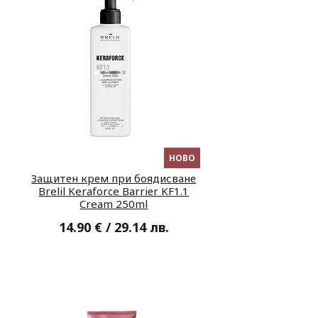
НОВО
Защитен крем при боядисване
Brelil Keraforce Bаrriеr KF1.1
Cream 250ml
14.90 € / 29.14 лв.