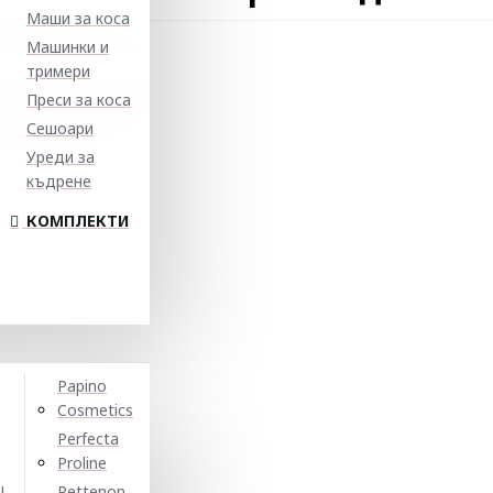
Маши за коса
Машинки и
тримери
Преси за коса
Сешоари
Уреди за
къдрене
КОМПЛЕКТИ
Papino
Cosmetics
Perfecta
Proline
N
Pettenon