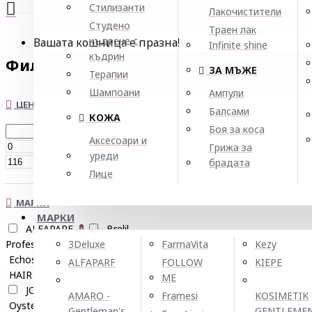
Стилизанти
Лакочистители
Студено
Траен лак
къдрене с
Вашата кошница е празна!
Infinite shine
къдрин
Филтър
Нулирай
ЗА МЪЖЕ
Терапии
Шампоани
Ампули
ЦЕНА
Балсами
КОЖА
Боя за коса
Аксесоари и
€
Грижа за
уреди
€
брадата
Лице
МАРКИ
МАРКИ
ALFAPARF
Brelil
1
Professional
Citylife
3Deluxe
FarmaVita
Kezy
2
1
Echosline
FarmaVita
1
4
ALFAPARF
FOLLOW
KIEPE
HAIR COMPANY
Insight
1
1
ME
JOICO
OWAY
1
3
AMARO -
Framesi
KOSIMETIK
Oyster Cosmetics
Selective
5
Gentleman's
GENTLEME