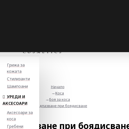
Грижа за
кожата
Стилизанти
Шампоани
Начало
Коса
УРЕДИ И
Боя за коса
АКСЕСОАРИ
Предпазване при боядисване
Аксесоари за
коса
Предпазване при боядисван
Гребени