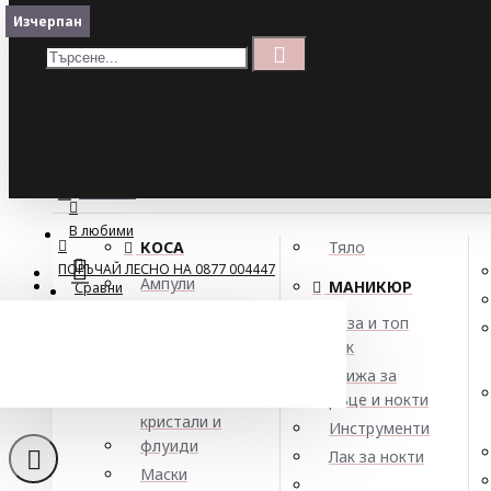
Меню
Изчерпан
Кошница
Menu
ПОРЪЧАЙ ЛЕСНО НА 0877 004447
МЕНЮ
В любими
КОСА
Тяло
ПОРЪЧАЙ ЛЕСНО НА 0877 004447
Ампули
МАНИКЮР
Сравни
Арган
База и топ
Балсами
лак
Боя за коса
Грижа за
Елексири,
ръце и нокти
кристали и
Инструменти
флуиди
Лак за нокти
Маски