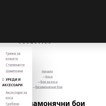
Грижа за
кожата
Стилизанти
Шампоани
Начало
Коса
УРЕДИ И
Боя за коса
АКСЕСОАРИ
Безамонячни бои
Аксесоари за
коса
Безамонячни бои
Гребени