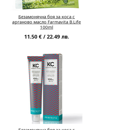
Безамонячна боя за коса с
арганово масло Farmavita B.Life
100ml
11.50 € / 22.49 лв.
Безамонячна боя за коса с