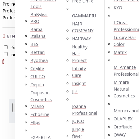
Free Limix
Proline
Selective
1
Tools
KYO
Professional
Subrina
1
BaByliss
GAMMAPIU
Professional
1
PRO
L'Oreal
HAIR
Barba
Professionn
COMPANY
ЕТИКЕТИ
Italiana
Luxury Hair
HAIRWAY
BES
Color
Healthy
без сулфати
блясък
9
1
Bettari
Matrix
Hair
веган
за всеки тип коса
9
Byothea
Project
1
Mi Amante
Citylife
Infinity
Professional
Care
CULT.O
Mimare
Insight
Depilia
Natural
JJ's
Diapason
Cosmetics
Cosmetics
Milano
Joanna
Сравнение на продукт
Moroccanoil
Professional
Echosline
Подреждане по:
Показван
OLAPLEX
JOICO
Ellірѕ
Orofluido
Jungle
OWAY
fever
EXPERTIA