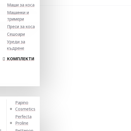
Маши за коса
Машинки и
тримери
Преси за коса
Сешоари
Уреди за
къдрене
КОМПЛЕКТИ
Papino
Cosmetics
Perfecta
Proline
N
Pettenon