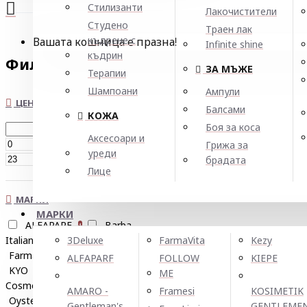
Стилизанти
Лакочистители
Студено
Траен лак
къдрене с
Вашата кошница е празна!
Infinite shine
къдрин
Филтър
Нулирай
ЗА МЪЖЕ
Терапии
Шампоани
Ампули
ЦЕНА
Балсами
КОЖА
Боя за коса
Аксесоари и
€
Грижа за
уреди
€
брадата
Лице
МАРКИ
МАРКИ
ALFAPARF
Barba
1
Italiana
Bigen
3Deluxe
FarmaVita
Kezy
1
1
FarmaVita
KAYPRO
2
1
ALFAPARF
FOLLOW
KIEPE
KYO
Mimare Natural
1
ME
Cosmetics
OWAY
9
1
AMARO -
Framesi
KOSIMETIK
Oyster Cosmetics
Perfecta
1
Gentleman's
GENTLEME