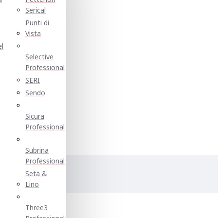
Serical
Punti di
Vista
el
Selective
Professional
SERI
Sendo
Sicura
Professional
Subrina
Professional
Seta &
е:
Lino
Three3