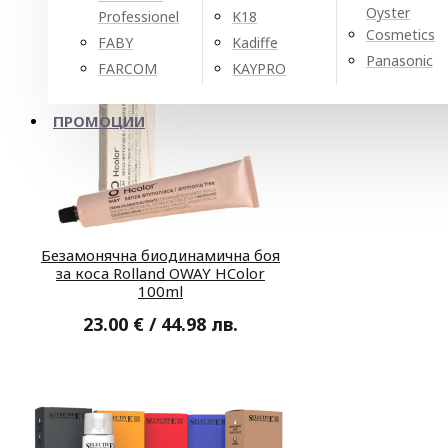
Oyster
Professionel
K18
Cosmetics
FABY
Kadiffe
Panasonic
FARCOM
KAYPRO
ПРОМОЦИИ
Безамонячна биодинамична боя
за коса Rolland OWAY HColor
100ml
23.00 € / 44.98 лв.