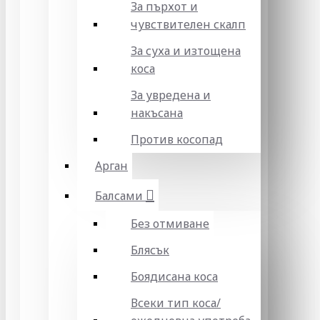
За пърхот и
чувствителен скалп
За суха и изтощена
коса
За увредена и
накъсана
Против косопад
Арган
Балсами
Без отмиване
Блясък
Боядисана коса
Всеки тип коса/