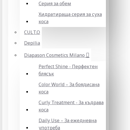
Серия за обем
Хидратираща серия за суха
коса
CULT.O
Depilia
Diapason Cosmetics Milano
Perfect Shine - Перфектен
блясък
Color World – За боядисана
коса
Curly Treatment - За къдрава
коса
Daily Use – За ежедневна
употреба