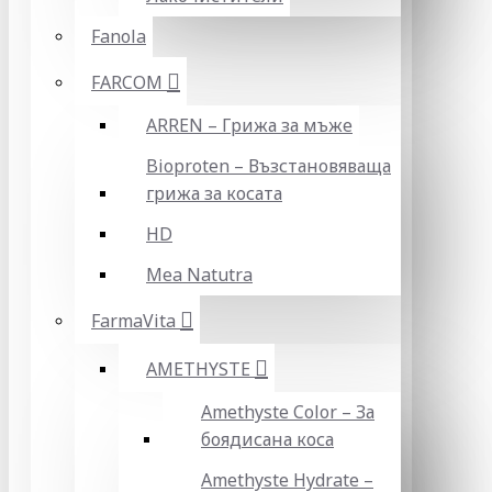
Fanola
FARCOM
ARREN – Грижа за мъже
Bioproten – Възстановяваща
грижа за косата
HD
Mea Natutra
FarmaVita
AMETHYSTE
Amethyste Color – За
боядисана коса
Amethyste Hydrate –