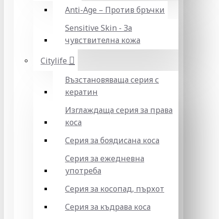
Anti-Age – Против бръчки
Sensitive Skin - За
чувствителна кожа
Citylife
Възстановяваща серия с
кератин
Изглаждаща серия за права
коса
Серия за боядисана коса
Серия за ежедневна
употреба
Серия за косопад, пърхот
Серия за къдрава коса