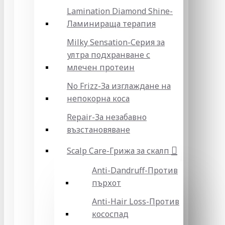
Lamination Diamond Shine-
Ламинираща терапия
Milky Sensation-Серия за
ултра подхранване с
млечен протеин
No Frizz-За изглаждане на
непокорна коса
Repair-За незабавно
възстановяване
Scalp Care-Грижа за скалп
Anti-Dandruff-Против
пърхот
Anti-Hair Loss-Против
кососпад