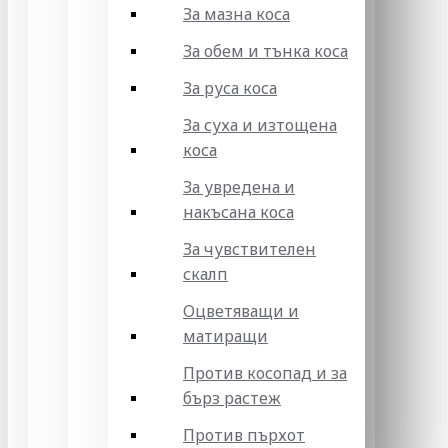
За мазна коса
За обем и тънка коса
За руса коса
За суха и изтощена
коса
За увредена и
накъсана коса
За чувствителен
скалп
Оцветяващи и
матиращи
Против косопад и за
бърз растеж
Против пърхот