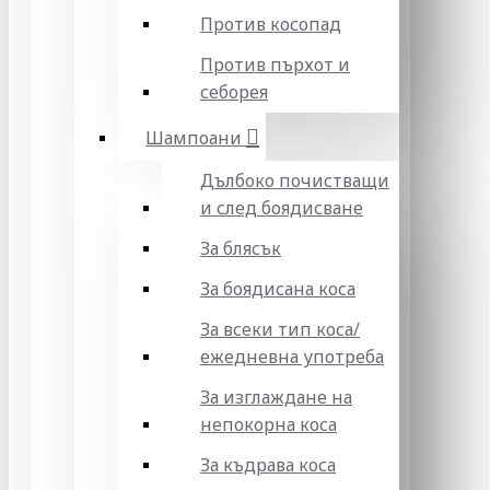
Против косопад
Против пърхот и
себорея
Шампоани
Дълбоко почистващи
и след боядисване
За блясък
За боядисана коса
За всеки тип коса/
ежедневна употреба
За изглаждане на
непокорна коса
За къдрава коса