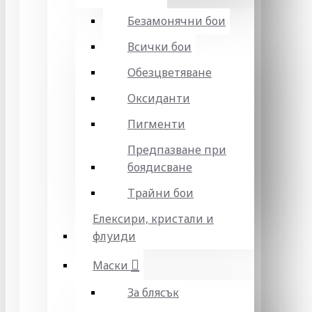
Безамонячни бои
Всички бои
Обезцветяване
Оксиданти
Пигменти
Предпазване при
боядисване
Трайни бои
Елексири, кристали и
флуиди
Маски
За блясък