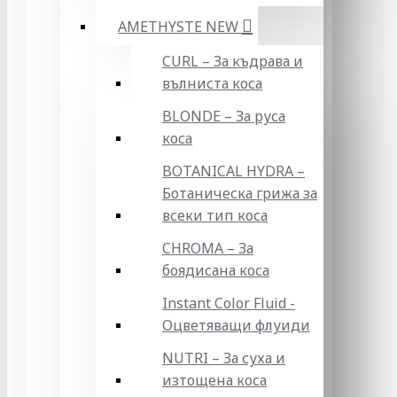
AMETHYSTE NEW
CURL – За къдрава и
вълниста коса
BLONDE – За руса
коса
BOTANICAL HYDRA –
Ботаническа грижа за
всеки тип коса
CHROMA – За
боядисана коса
Instant Color Fluid -
Оцветяващи флуиди
NUTRI – За суха и
изтощена коса