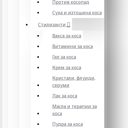
Против косопад
Суха и изтощена коса
Стилизанти
Вакса за коса
Витамини за коса
Гел за коса
Крем за коса
Кристали, флуиди,
серуми
Лак за коса
Масла и терапии за
коса
Пудра за коса