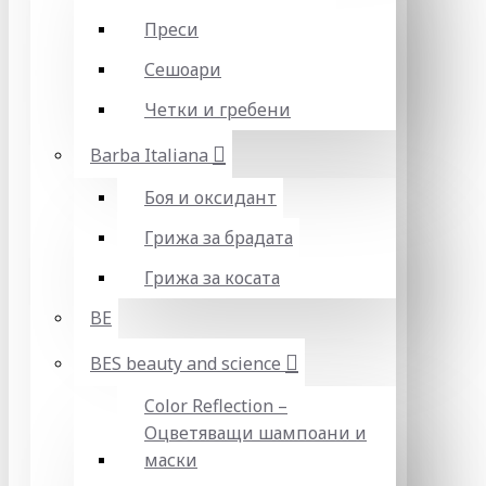
Преси
Сешоари
Четки и гребени
Barba Italiana
Боя и оксидант
Грижа за брадата
Грижа за косата
BE
BES beauty and science
Color Reflection –
Оцветяващи шампоани и
маски