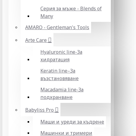
Серия за мъже - Blends of
Many
AMARO - Gentleman's Tools
Arte Care
Hyaluronic line-За
хидратация
Keratin line–За
възстановяване
Macadamia line-За
подхранване
Babyliss Pro
Маши и уреди за къдрене
Машинки и тримери