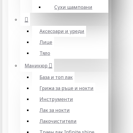
Сухи шампоани
Аксесоари и уреди
Лице
Тяло
Маникюр
База и топ лак
Грижа за ръце и нокти
Инструменти
Лак за нокти
Лакочистители
Траен лак Infinite shine