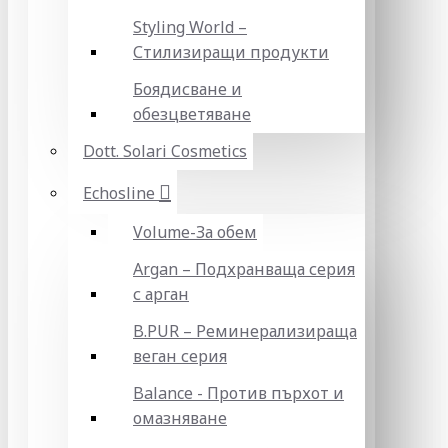
Styling World –
Стилизиращи продукти
Боядисване и
обезцветяване
Dott. Solari Cosmetics
Echosline
Volume-За обем
Argan – Подхранваща серия
с арган
B.PUR – Реминерализираща
веган серия
Balance - Против пърхот и
омазняване