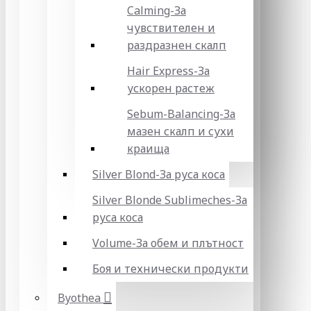
Calming-За
чувствителен и
раздразнен скалп
Hair Express-За
ускорен растеж
Sebum-Balancing-За
мазен скалп и сухи
краища
Silver Blond-За руса коса
Silver Blonde Sublіmeches-За
руса коса
Volume-За обем и плътност
Боя и технически продукти
Byothea