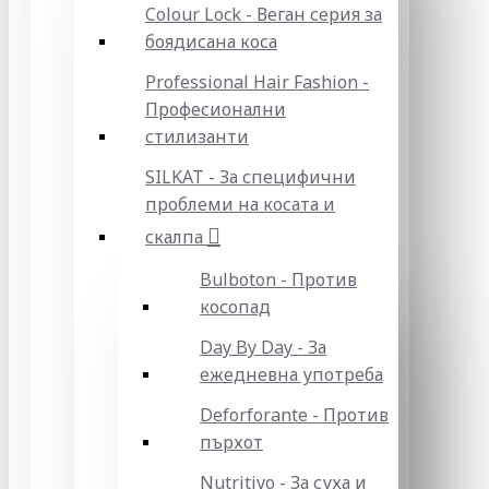
Colour Lock - Веган серия за
боядисана коса
Professional Hair Fashion -
Професионални
стилизанти
SILKAT - За специфични
проблеми на косата и
скалпа
Bulboton - Против
косопад
Day By Day - За
ежедневна употреба
Deforforante - Против
пърхот
Nutritivo - За суха и