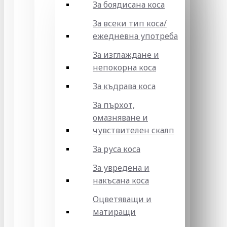
За боядисана коса
За всеки тип коса/
ежедневна употреба
За изглаждане и
непокорна коса
За къдрава коса
За пърхот,
омазняване и
чувствителен скалп
За руса коса
За увредена и
накъсана коса
Оцветяващи и
матиращи