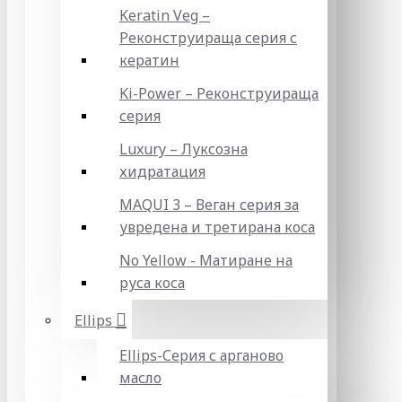
Keratin Veg –
Реконструираща серия с
кератин
Ki-Power – Реконструираща
серия
Luxury – Луксозна
хидратация
MAQUI 3 – Веган серия за
увредена и третирана коса
No Yellow - Матиране на
руса коса
Ellips
Ellips-Серия с арганово
масло