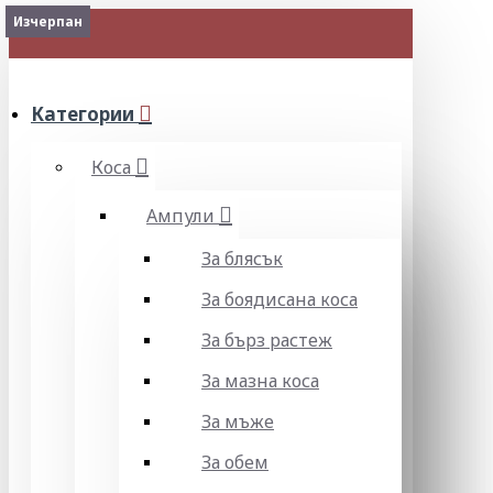
Изчерпан
Изчерпан
Изчерпан
Изчерпан
МЕНЮ
Категории
Коса
Ампули
За блясък
За боядисана коса
За бърз растеж
За мазна коса
За мъже
За обем