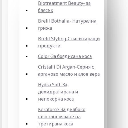
Biotreatment Beauty- за
блясък
Brelil Bothalia- Натурална
грижа
Brelil Styling-Стилизиращи
продукти
Color-За боядисана коса
Cristalli Di Argan-Серия с
арганово масло и алое вера
Hydra Soft-За
дехидратирана и
непокорна коса
Keraforce-За дълбоко
възстановяване на
третирана коса