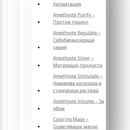
Хидратация
Amethyste Purify –
Против пърхот
Amethyste Regulate –
Себобалансираща
серия
Amethyste Silver –
Матиращи продукти
Amethyste Stimulate –
Намалява косопада и
стимулира растежа
Amethyste Volume – За
обем
Coloring Mask –
Оцветяващи маски