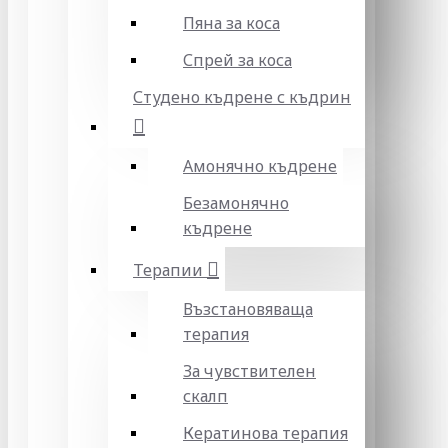
Пяна за коса
Спрей за коса
Студено къдрене с къдрин
Амонячно къдрене
Безамонячно
къдрене
Терапии
Възстановяваща
терапия
За чувствителен
скалп
Кератинова терапия