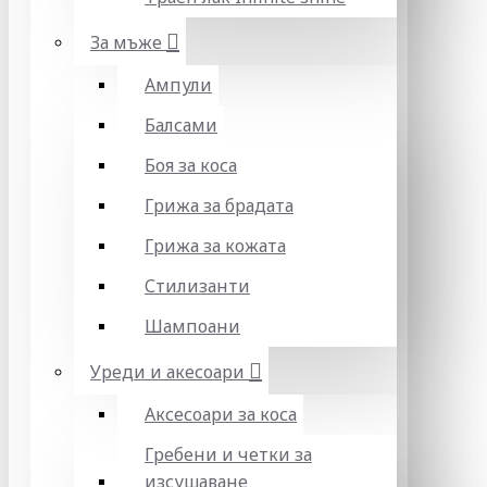
За мъже
Ампули
Балсами
Боя за коса
Грижа за брадата
Грижа за кожата
Стилизанти
Шампоани
Уреди и акесоари
Аксесоари за коса
Гребени и четки за
изсушаване