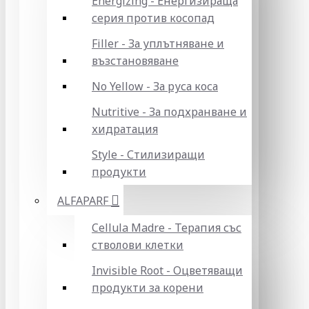
Energizing - Енергизираща
серия против косопад
Filler - За уплътняване и
възстановяване
No Yellow - За руса коса
Nutritive - За подхранване и
хидратация
Style - Стилизиращи
продукти
ALFAPARF
Cellula Madre - Терапия със
стволови клетки
Invisible Root - Оцветяващи
продукти за корени