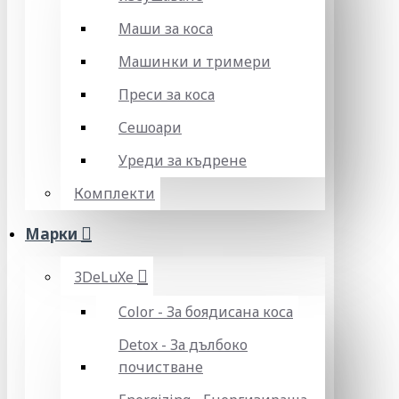
Маши за коса
Машинки и тримери
Преси за коса
Сешоари
Уреди за къдрене
Комплекти
Марки
3DeLuXe
Color - За боядисана коса
Detox - За дълбоко
почистване