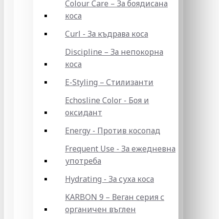
Colour Care – За боядисана
коса
Curl - За къдрава коса
Discipline – За непокорна
коса
E-Styling – Стилизанти
Echosline Color - Боя и
оксидант
Energy - Против косопад
Frequent Use - За ежедневна
употреба
Hydrating - За суха коса
KARBON 9 – Веган серия с
органичен въглен