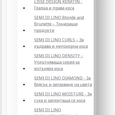
LISSE DESIGN KERATIN -
Гладка и права коса
SEMI DI LINO Blonde and
Brunette – Тониращи
продукти
SEMI DI LINO CURLS – За
къдрава и непокорна коса
SEMI DI LINO DENSITY –
Уплътняваща серия за
изтъняла коса
SEMI DI LINO DIAMOND - За
блясък и запазване на цвета
SEMI DI LINO MOISTURE - За
суха и заплитаща се коса
SEMI DI LINO