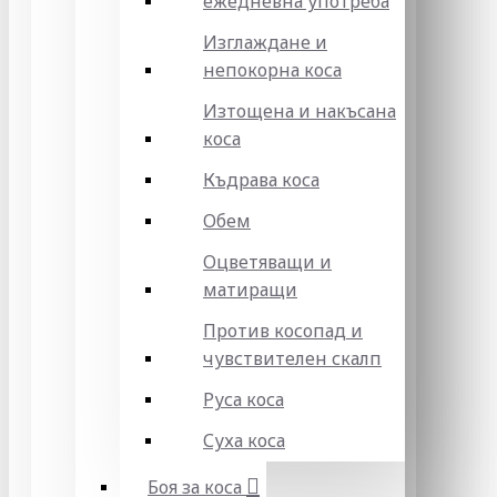
ежедневна употреба
Изглаждане и
непокорна коса
Изтощена и накъсана
коса
Къдрава коса
Обем
Оцветяващи и
матиращи
Против косопад и
чувствителен скалп
Руса коса
Суха коса
Боя за коса