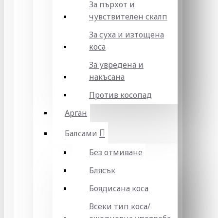
За пърхот и
чувствителен скалп
За суха и изтощена
коса
За увредена и
накъсана
Против косопад
Арган
Балсами
Без отмиване
Блясък
Боядисана коса
Всеки тип коса/