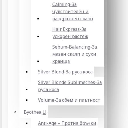
Calming-За
чувствителен и
раздразнен скалп
Hair Express-За
ускорен растеж
Sebum-Balancing-За
мазен скалп и сухи
краища
Silver Blond-За руса коса
Silver Blonde Sublіmeches-За
руса коса
Volume-За обем и плътност
Byothea
Anti-Age – Против бръчки