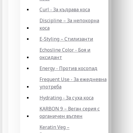
Curl - За къдрава коса
Discipline – За непокорна
коса
E-Styling – Стилизанти
Echosline Color - Боя и
оксидант
Energy - Против косопад
Frequent Use - За ежедневна
употреба
Hydrating - За суха коса
KARBON 9 – Веган серия с
органичен въглен
Keratin Veg –