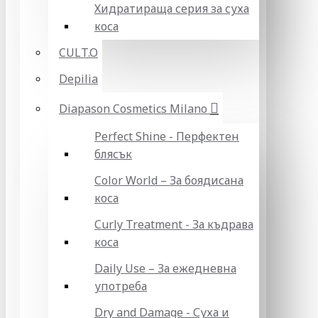
Хидратираща серия за суха
коса
CULT.O
Depilia
Diapason Cosmetics Milano
Perfect Shine - Перфектен
блясък
Color World – За боядисана
коса
Curly Treatment - За къдрава
коса
Daily Use – За ежедневна
употреба
Dry and Damage - Суха и