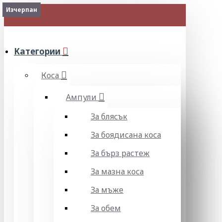
2-3 Days
Изчерпан
Изчерпан
МЕНЮ
Категории
Коса
Ампули
За блясък
За боядисана коса
За бърз растеж
За мазна коса
За мъже
За обем