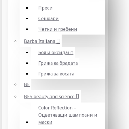
Преси
Сешоари
Четки и гребени
Barba Italiana
Боя и оксидант
Грижа за брадата
Грижа за косата
BE
BES beauty and science
Color Reflection –
Оцветяващи шампоани и
маски