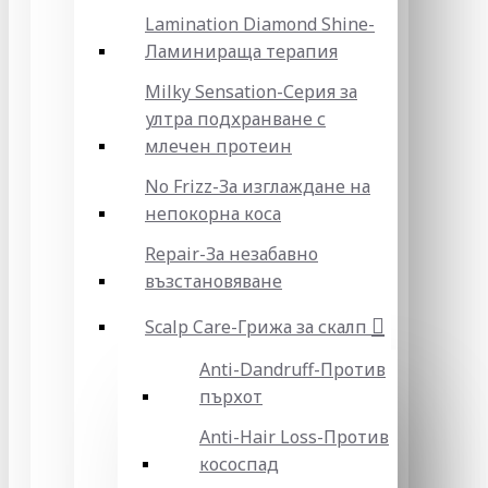
Lamination Diamond Shine-
Ламинираща терапия
Milky Sensation-Серия за
ултра подхранване с
млечен протеин
No Frizz-За изглаждане на
непокорна коса
Repair-За незабавно
възстановяване
Scalp Care-Грижа за скалп
Anti-Dandruff-Против
пърхот
Anti-Hair Loss-Против
кососпад