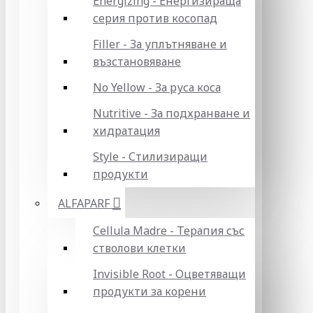
Energizing - Енергизираща
серия против косопад
Filler - За уплътняване и
възстановяване
No Yellow - За руса коса
Nutritive - За подхранване и
хидратация
Style - Стилизиращи
продукти
ALFAPARF
Cellula Madre - Терапия със
стволови клетки
Invisible Root - Оцветяващи
продукти за корени