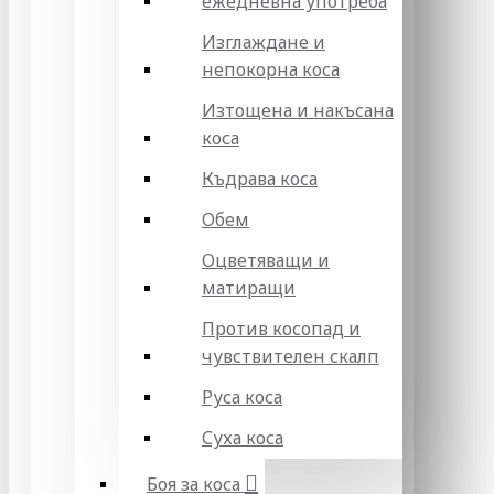
ежедневна употреба
Изглаждане и
непокорна коса
Изтощена и накъсана
коса
Къдрава коса
Обем
Оцветяващи и
матиращи
Против косопад и
чувствителен скалп
Руса коса
Суха коса
Боя за коса