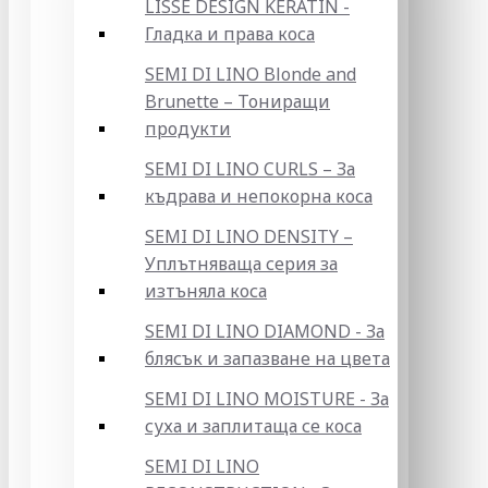
LISSE DESIGN KERATIN -
Гладка и права коса
SEMI DI LINO Blonde and
Brunette – Тониращи
продукти
SEMI DI LINO CURLS – За
къдрава и непокорна коса
SEMI DI LINO DENSITY –
Уплътняваща серия за
изтъняла коса
SEMI DI LINO DIAMOND - За
блясък и запазване на цвета
SEMI DI LINO MOISTURE - За
суха и заплитаща се коса
SEMI DI LINO