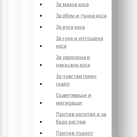
За мазна коса
За обем и тънка коса
За руса коса
За суха и изтощена
коса
За увредена и
накъсана коса
За чувствителен
скалп
Оцветяващи и
матиращи
Против косопад и за
бърз растеж
Против пърхот