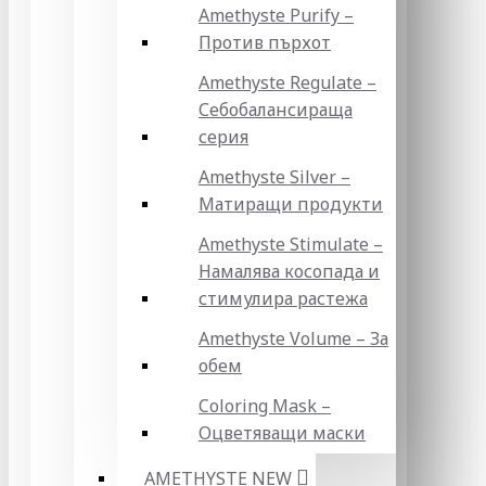
Amethyste Purify –
Против пърхот
Amethyste Regulate –
Себобалансираща
серия
Amethyste Silver –
Матиращи продукти
Amethyste Stimulate –
Намалява косопада и
стимулира растежа
Amethyste Volume – За
обем
Coloring Mask –
Оцветяващи маски
AMETHYSTE NEW