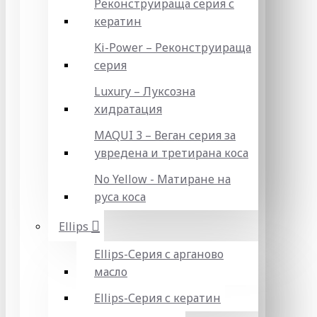
Реконструираща серия с
кератин
Ki-Power – Реконструираща
серия
Luxury – Луксозна
хидратация
MAQUI 3 – Веган серия за
увредена и третирана коса
No Yellow - Матиране на
руса коса
Ellips
Ellips-Серия с арганово
масло
Ellips-Серия с кератин