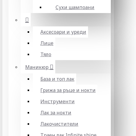
Сухи шампоани
Аксесоари и уреди
Лице
Тяло
Маникюр
База и топ лак
Грижа за ръце и нокти
Инструменти
Лак за нокти
Лакочистители
Траен лак Infinite shine