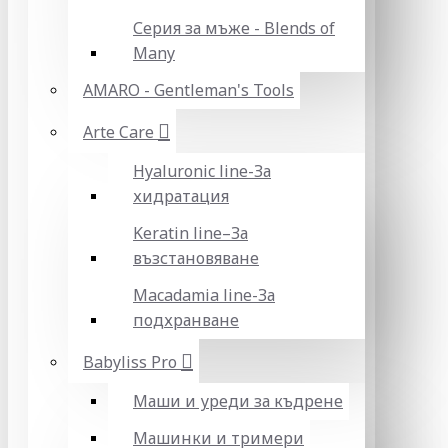
Серия за мъже - Blends of
Many
AMARO - Gentleman's Tools
Arte Care
Hyaluronic line-За
хидратация
Keratin line–За
възстановяване
Macadamia line-За
подхранване
Babyliss Pro
Маши и уреди за къдрене
Машинки и тримери