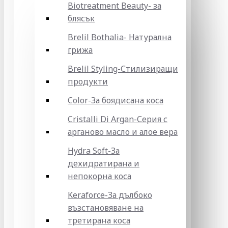
Biotreatment Beauty- за
блясък
Brelil Bothalia- Натурална
грижа
Brelil Styling-Стилизиращи
продукти
Color-За боядисана коса
Cristalli Di Argan-Серия с
арганово масло и алое вера
Hydra Soft-За
дехидратирана и
непокорна коса
Keraforce-За дълбоко
възстановяване на
третирана коса