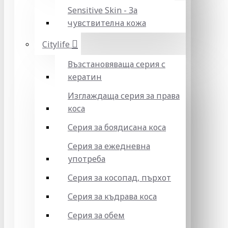
Sensitive Skin - За
чувствителна кожа
Citylife
Възстановяваща серия с
кератин
Изглаждаща серия за права
коса
Серия за боядисана коса
Серия за ежедневна
употреба
Серия за косопад, пърхот
Серия за къдрава коса
Серия за обем