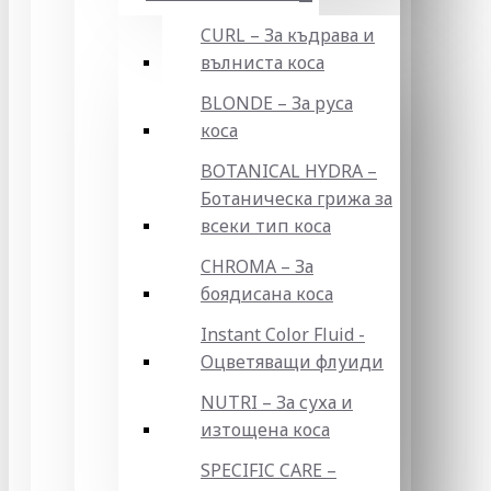
CURL – За къдрава и
вълниста коса
BLONDE – За руса
коса
BOTANICAL HYDRA –
Ботаническа грижа за
всеки тип коса
CHROMA – За
боядисана коса
Instant Color Fluid -
Оцветяващи флуиди
NUTRI – За суха и
изтощена коса
SPECIFIC CARE –