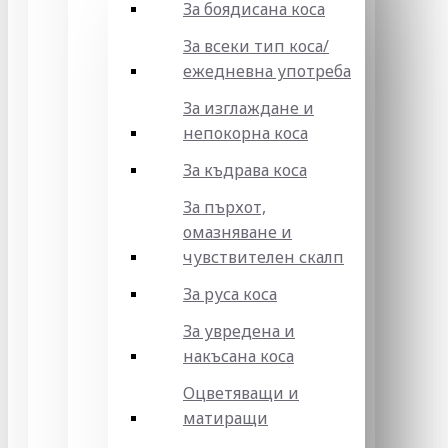
За боядисана коса
За всеки тип коса/
ежедневна употреба
За изглаждане и
непокорна коса
За къдрава коса
За пърхот,
омазняване и
чувствителен скалп
За руса коса
За увредена и
накъсана коса
Оцветяващи и
матиращи