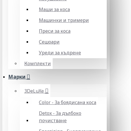
Маши за коса
Машинки и тримери
Преси за коса
Сешоари
Уреди за къдрене
Комплекти
Марки
3DeLuXe
Color - За боядисана коса
Detox - За дълбоко
почистване