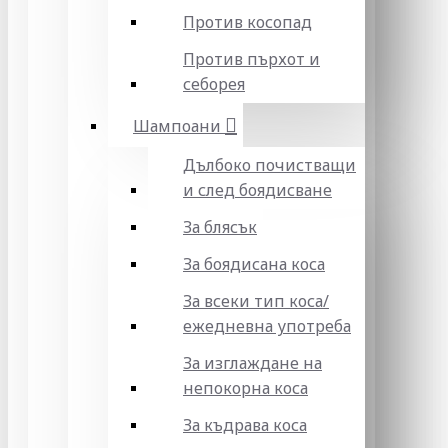
Против косопад
Против пърхот и
себорея
Шампоани
Дълбоко почистващи
и след боядисване
За блясък
За боядисана коса
За всеки тип коса/
ежедневна употреба
За изглаждане на
непокорна коса
За къдрава коса