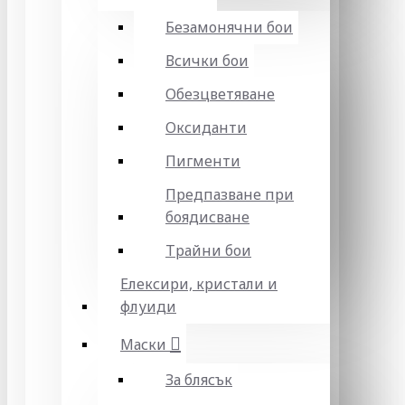
Безамонячни бои
Всички бои
Обезцветяване
Оксиданти
Пигменти
Предпазване при
боядисване
Трайни бои
Елексири, кристали и
флуиди
Маски
За блясък