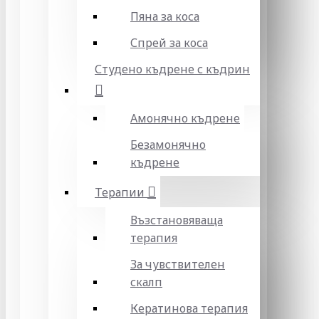
Пяна за коса
Спрей за коса
Студено къдрене с къдрин
Амонячно къдрене
Безамонячно
къдрене
Терапии
Възстановяваща
терапия
За чувствителен
скалп
Кератинова терапия