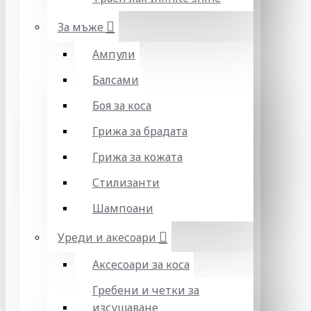
За мъже
Ампули
Балсами
Боя за коса
Грижа за брадата
Грижа за кожата
Стилизанти
Шампоани
Уреди и акесоари
Аксесоари за коса
Гребени и четки за
изсушаване