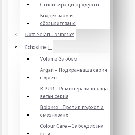
Стилизиращи продукти
Боядисване и
обезцветяване
Dott. Solari Cosmetics
Echosline
Volume-За обем
Argan – Подхранваща серия
с арган
B.PUR – Реминерализираща
веган серия
Balance - Против пърхот и
омазняване
Colour Care – За боядисана
коса