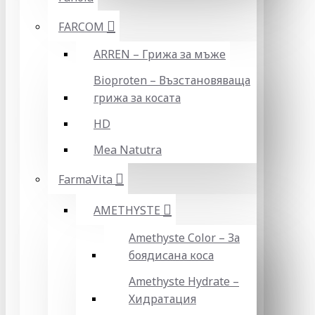
FARCOM
ARREN – Грижа за мъже
Bioproten – Възстановяваща
грижа за косата
HD
Mea Natutra
FarmaVita
AMETHYSTE
Amethyste Color – За
боядисана коса
Amethyste Hydrate –
Хидратация