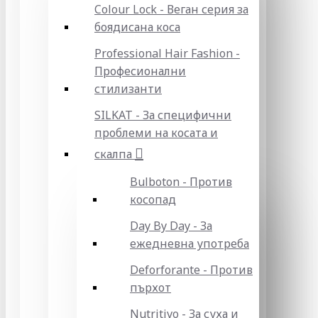
Colour Lock - Веган серия за
боядисана коса
Professional Hair Fashion -
Професионални
стилизанти
SILKAT - За специфични
проблеми на косата и
скалпа
Bulboton - Против
косопад
Day By Day - За
ежедневна употреба
Deforforante - Против
пърхот
Nutritivo - За суха и