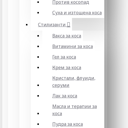
Против косопад
Суха и изтощена коса
Стилизанти
Вакса за коса
Витамини за коса
Гел за коса
Крем за коса
Кристали, флуиди,
серуми
Лак за коса
Масла и терапии за
коса
Пудра за коса