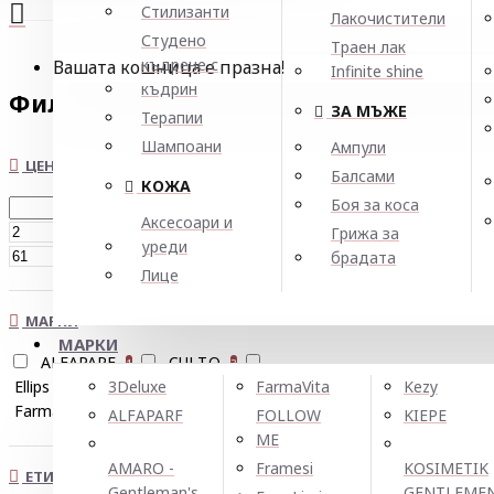
Стилизанти
Лакочистители
Студено
Траен лак
къдрене с
Вашата кошница е празна!
Infinite shine
къдрин
Филтър
Нулирай
ЗА МЪЖЕ
Терапии
Шампоани
Ампули
ЦЕНА
Балсами
КОЖА
Боя за коса
Аксесоари и
€
Грижа за
уреди
€
брадата
Лице
МАРКИ
МАРКИ
ALFAPARF
CULT.O
1
3
Ellірѕ
FARCOM
3Deluxe
FarmaVita
Kezy
2
2
FarmaVita
Yellow
5
1
ALFAPARF
FOLLOW
KIEPE
ME
AMARO -
Framesi
KOSIMETIK
ЕТИКЕТИ
Gentleman's
GENTLEME