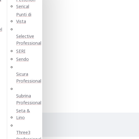
Serical
Punti di
Vista
el
Selective
Professional
SERI
Sendo
Sicura
Professional
Subrina
Professional
Seta &
Lino
е:
Three3