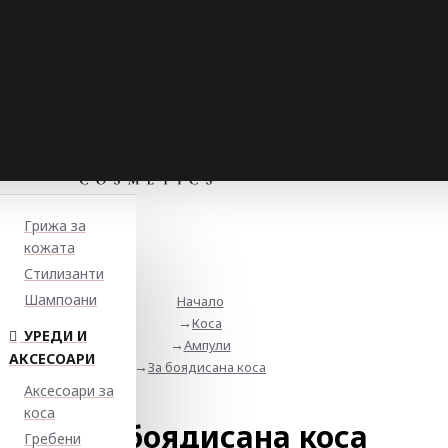
Грижа за
кожата
Стилизанти
Шампоани
Начало
Коса
УРЕДИ И
Ампули
АКСЕСОАРИ
За боядисана коса
Аксесоари за
коса
За боядисана коса
Гребени