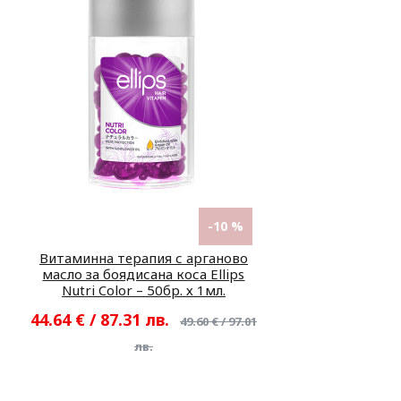
-10 %
Витаминна терапия с арганово
масло за боядисана коса Ellips
Nutri Color – 50бр. х 1мл.
44.64 € / 87.31 лв.
49.60 € / 97.01
лв.