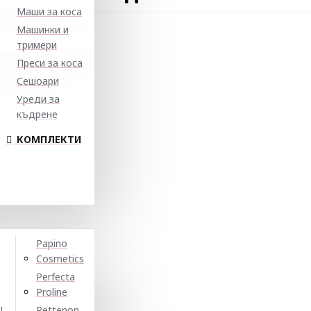
Маши за коса
Машинки и
тримери
Преси за коса
Сешоари
Уреди за
къдрене
КОМПЛЕКТИ
Papino
Cosmetics
Perfecta
Proline
N
Pettenon