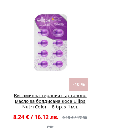
-10 %
Витаминна терапия с арганово
масло за боядисана коса Ellips
Nutri Color – 8 бр. х 1мл.
8.24 € / 16.12 лв.
9.15 € / 17.90
лв.