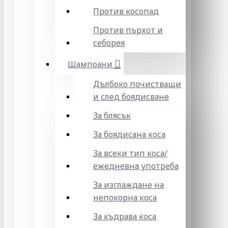
Против косопад
Против пърхот и
себорея
Шампоани
Дълбоко почистващи
и след боядисване
За блясък
За боядисана коса
За всеки тип коса/
ежедневна употреба
За изглаждане на
непокорна коса
За къдрава коса