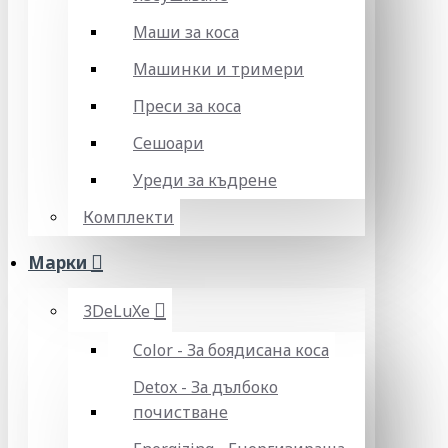
Маши за коса
Машинки и тримери
Преси за коса
Сешоари
Уреди за къдрене
Комплекти
Марки
3DeLuXe
Color - За боядисана коса
Detox - За дълбоко
почистване