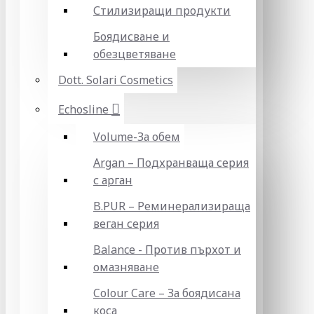
Стилизиращи продукти
Боядисване и
обезцветяване
Dott. Solari Cosmetics
Echosline
Volume-За обем
Argan – Подхранваща серия
с арган
B.PUR – Реминерализираща
веган серия
Balance - Против пърхот и
омазняване
Colour Care – За боядисана
коса