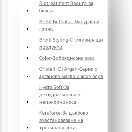
Biotreatment Beauty- за
блясък
Brelil Bothalia- Натурална
грижа
Brelil Styling-Стилизиращи
продукти
Color-За боядисана коса
Cristalli Di Argan-Серия с
арганово масло и алое вера
Hydra Soft-За
дехидратирана и
непокорна коса
Keraforce-За дълбоко
възстановяване на
третирана коса