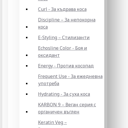
Curl - За къдрава коса
Discipline – За непокорна
коса
E-Styling – Стилизанти
Echosline Color - Боя и
оксидант
Energy - Против косопад
Frequent Use - За ежедневна
употреба
Hydrating - За суха коса
KARBON 9 – Веган серия с
органичен въглен
Keratin Veg –