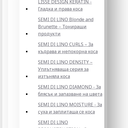
LISSE DESIGN KERATIN -
Гладка и права коса
SEMI DI LINO Blonde and
Brunette – Тониращи
продукти
SEMI DI LINO CURLS – За
къдрава и непокорна коса
SEMI DI LINO DENSITY –
Уплътняваща серия за
изтъняла коса
SEMI DI LINO DIAMOND - За
блясък и запазване на цвета
SEMI DI LINO MOISTURE - За
суха и заплитаща се коса
SEMI DI LINO