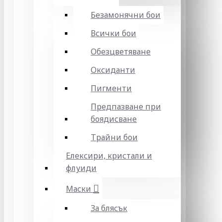
Безамонячни бои
Всички бои
Обезцветяване
Оксиданти
Пигменти
Предпазване при
боядисване
Трайни бои
Елексири, кристали и
флуиди
Маски
За блясък