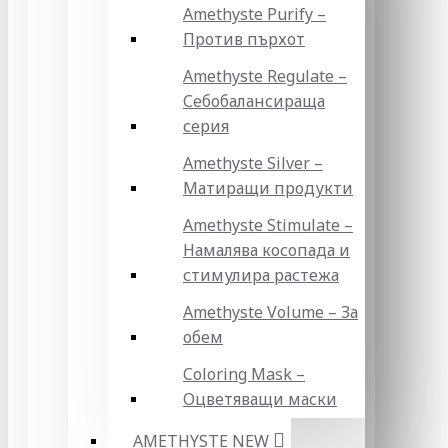
Amethyste Purify –
Против пърхот
Amethyste Regulate –
Себобалансираща
серия
Amethyste Silver –
Матиращи продукти
Amethyste Stimulate –
Намалява косопада и
стимулира растежа
Amethyste Volume – За
обем
Coloring Mask –
Оцветяващи маски
AMETHYSTE NEW