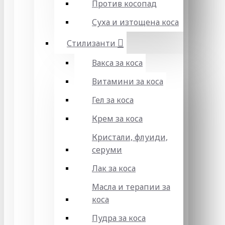
Против косопад
Суха и изтощена коса
Стилизанти
Вакса за коса
Витамини за коса
Гел за коса
Крем за коса
Кристали, флуиди,
серуми
Лак за коса
Масла и терапии за
коса
Пудра за коса