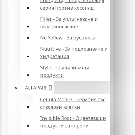
Energizing - Енергизираща
серия против косопад
Filler - За уплътняване и
възстановяване
No Yellow - За руса коса
Nutritive - За подхранване и
хидратация
Style - Стилизиращи
продукти
ALFAPARF
Cellula Madre - Терапия със
стволови клетки
Invisible Root - Оцветяващи
продукти за корени