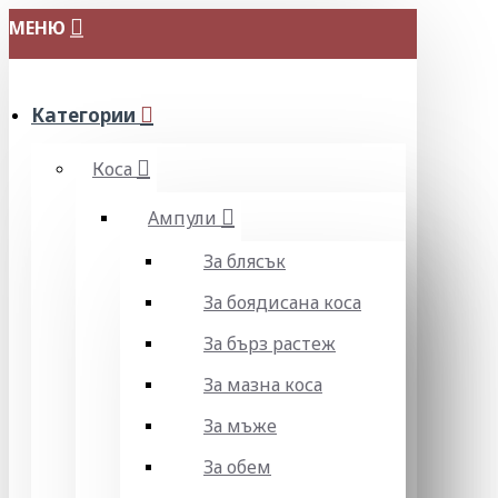
МЕНЮ
Категории
Коса
Ампули
За блясък
За боядисана коса
За бърз растеж
За мазна коса
За мъже
За обем