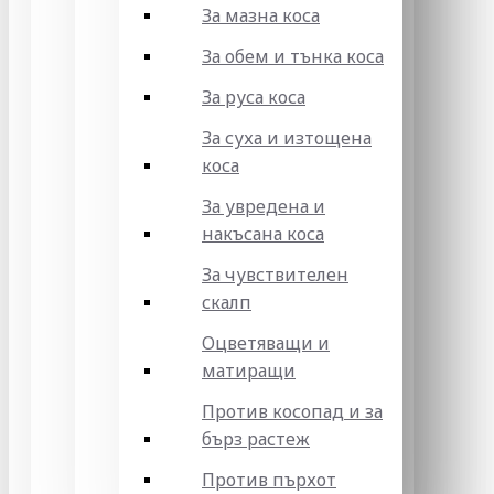
За мазна коса
За обем и тънка коса
За руса коса
За суха и изтощена
коса
За увредена и
накъсана коса
За чувствителен
скалп
Оцветяващи и
матиращи
Против косопад и за
бърз растеж
Против пърхот