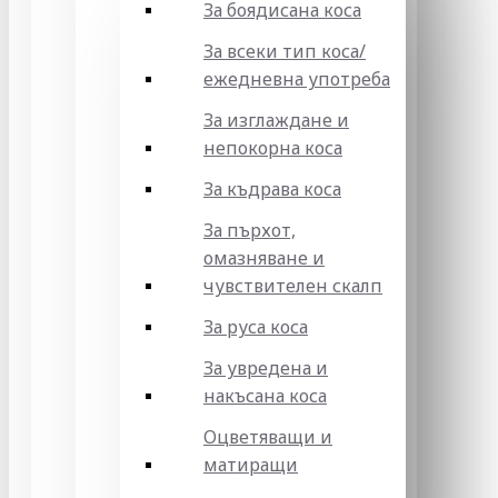
За боядисана коса
За всеки тип коса/
ежедневна употреба
За изглаждане и
непокорна коса
За къдрава коса
За пърхот,
омазняване и
чувствителен скалп
За руса коса
За увредена и
накъсана коса
Оцветяващи и
матиращи