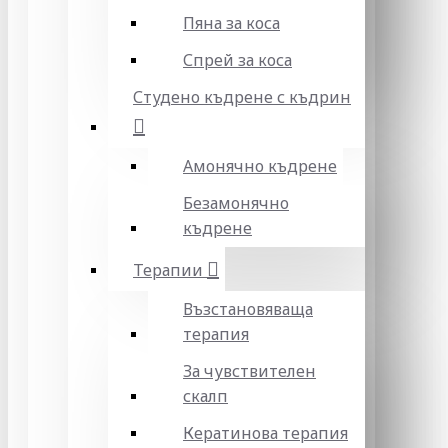
Пяна за коса
Спрей за коса
Студено къдрене с къдрин
Амонячно къдрене
Безамонячно
къдрене
Терапии
Възстановяваща
терапия
За чувствителен
скалп
Кератинова терапия