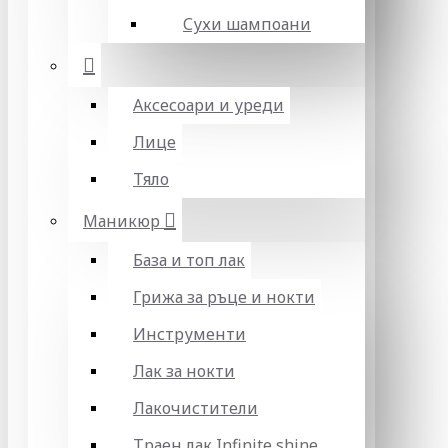
Сухи шампоани
Аксесоари и уреди
Лице
Тяло
Маникюр
База и топ лак
Грижа за ръце и нокти
Инструменти
Лак за нокти
Лакочистители
Траен лак Infinite shine