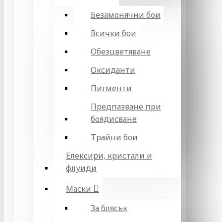
Безамонячни бои
Всички бои
Обезцветяване
Оксиданти
Пигменти
Предпазване при
боядисване
Трайни бои
Елексири, кристали и
флуиди
Маски
За блясък