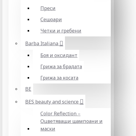
Преси
Сешоари
Четки и гребени
Barba Italiana
Боя и оксидант
Грижа за брадата
Грижа за косата
BE
BES beauty and science
Color Reflection –
Оцветяващи шампоани и
маски