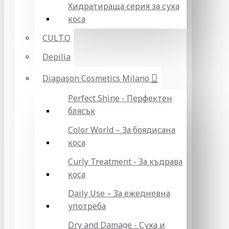
Хидратираща серия за суха
коса
CULT.O
Depilia
Diapason Cosmetics Milano
Perfect Shine - Перфектен
блясък
Color World – За боядисана
коса
Curly Treatment - За къдрава
коса
Daily Use – За ежедневна
употреба
Dry and Damage - Суха и