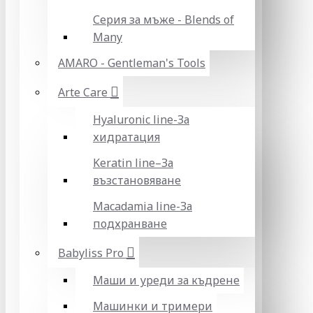
Серия за мъже - Blends of
Many
AMARO - Gentleman's Tools
Arte Care
Hyaluronic line-За
хидратация
Keratin line–За
възстановяване
Macadamia line-За
подхранване
Babyliss Pro
Маши и уреди за къдрене
Машинки и тримери