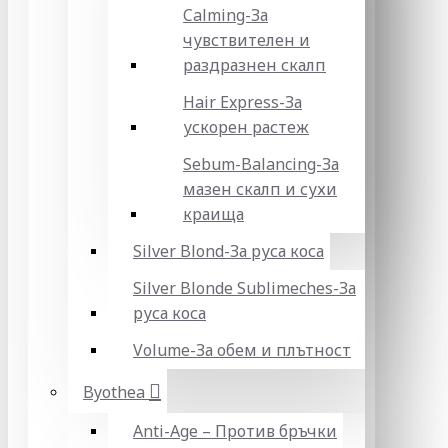
Calming-За
чувствителен и
раздразнен скалп
Hair Express-За
ускорен растеж
Sebum-Balancing-За
мазен скалп и сухи
краища
Silver Blond-За руса коса
Silver Blonde Sublіmeches-За
руса коса
Volume-За обем и плътност
Byothea
Anti-Age – Против бръчки