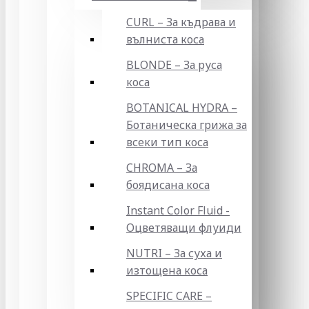
CURL – За къдрава и
вълниста коса
BLONDE – За руса
коса
BOTANICAL HYDRA –
Ботаническа грижа за
всеки тип коса
CHROMA – За
боядисана коса
Instant Color Fluid -
Оцветяващи флуиди
NUTRI – За суха и
изтощена коса
SPECIFIC CARE –