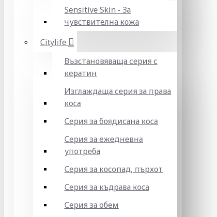
Sensitive Skin - За
чувствителна кожа
Citylife
Възстановяваща серия с
кератин
Изглаждаща серия за права
коса
Серия за боядисана коса
Серия за ежедневна
употреба
Серия за косопад, пърхот
Серия за къдрава коса
Серия за обем