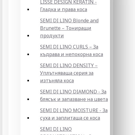
LISSE DESIGN KERATIN -
Гладка и права коса
SEMI DI LINO Blonde and
Brunette – Тониращи
продукти
SEMI DI LINO CURLS – За
къдрава и непокорна коса
SEMI DI LINO DENSITY –
Уплътняваща серия за
изтъняла коса
SEMI DI LINO DIAMOND - За
блясък и запазване на цвета
SEMI DI LINO MOISTURE - За
суха и заплитаща се коса
SEMI DI LINO