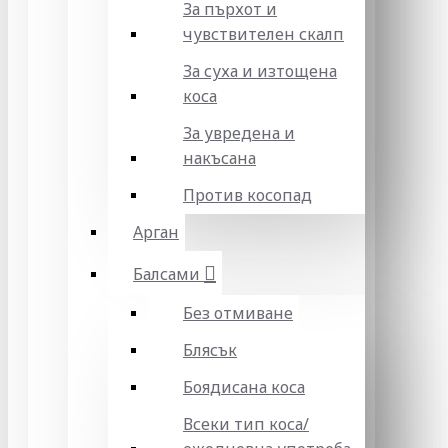
За пърхот и
чувствителен скалп
За суха и изтощена
коса
За увредена и
накъсана
Против косопад
Арган
Балсами
Без отмиване
Блясък
Боядисана коса
Всеки тип коса/