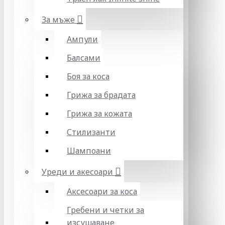
За мъже
Ампули
Балсами
Боя за коса
Грижа за брадата
Грижа за кожата
Стилизанти
Шампоани
Уреди и акесоари
Аксесоари за коса
Гребени и четки за
изсушаване