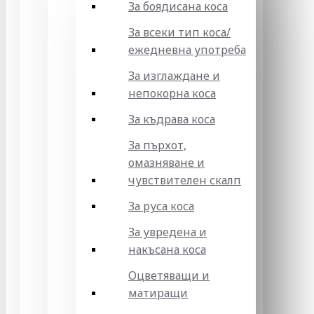
За боядисана коса
За всеки тип коса/
ежедневна употреба
За изглаждане и
непокорна коса
За къдрава коса
За пърхот,
омазняване и
чувствителен скалп
За руса коса
За увредена и
накъсана коса
Оцветяващи и
матиращи