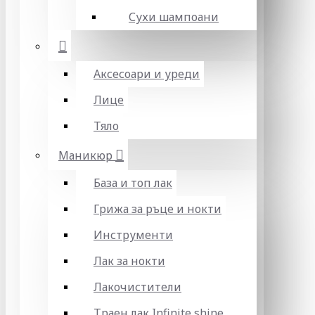
Сухи шампоани
Аксесоари и уреди
Лице
Тяло
Маникюр
База и топ лак
Грижа за ръце и нокти
Инструменти
Лак за нокти
Лакочистители
Траен лак Infinite shine