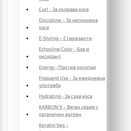
Curl - За къдрава коса
Discipline – За непокорна
коса
E-Styling – Стилизанти
Echosline Color - Боя и
оксидант
Energy - Против косопад
Frequent Use - За ежедневна
употреба
Hydrating - За суха коса
KARBON 9 – Веган серия с
органичен въглен
Keratin Veg –