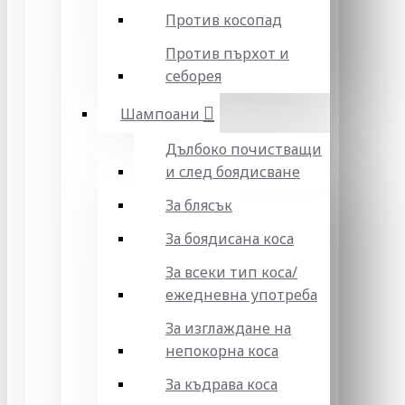
Против косопад
Против пърхот и
себорея
Шампоани
Дълбоко почистващи
и след боядисване
За блясък
За боядисана коса
За всеки тип коса/
ежедневна употреба
За изглаждане на
непокорна коса
За къдрава коса