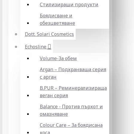
Стилизиращи продукти
Боядисване и
обезцветяване
Dott. Solari Cosmetics
Echosline
Volume-За обем
Argan – Подхранваща серия
с арган
B.PUR – Реминерализираща
веган серия
Balance - Против пърхот и
омазняване
Colour Care – За боядисана
коса