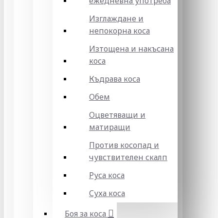
ежедневна употреба
Изглаждане и
непокорна коса
Изтощена и накъсана
коса
Къдрава коса
Обем
Оцветяващи и
матиращи
Против косопад и
чувствителен скалп
Руса коса
Суха коса
Боя за коса