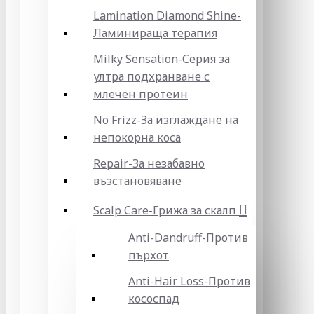
Lamination Diamond Shine-
Ламинираща терапия
Milky Sensation-Серия за
ултра подхранване с
млечен протеин
No Frizz-За изглаждане на
непокорна коса
Repair-За незабавно
възстановяване
Scalp Care-Грижа за скалп
Anti-Dandruff-Против
пърхот
Anti-Hair Loss-Против
кососпад