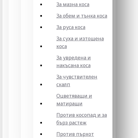
За мазна коса
За обем и тънка коса
За руса коса
За суха и изтощена
коса
За увредена и
накъсана коса
За чувствителен
скалп
Оцветяващи и
матиращи
Против косопад и за
бърз растеж
Против пърхот