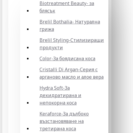
Biotreatment Beauty- за
блясък
Brelil Bothalia- Натурална
грижа
Brelil Styling-Стилизиращи
продукти
Color-За боядисана коса
Cristalli Di Argan-Серия с
арганово масло и алое вера
Hydra Soft-За
дехидратирана и
непокорна коса
Keraforce-За дълбоко
възстановяване на
третирана коса