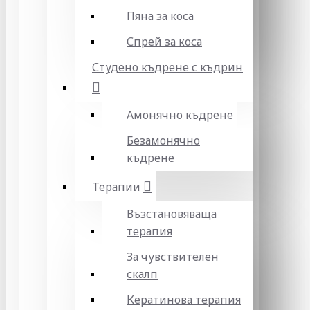
Пяна за коса
Спрей за коса
Студено къдрене с къдрин
Амонячно къдрене
Безамонячно
къдрене
Терапии
Възстановяваща
терапия
За чувствителен
скалп
Кератинова терапия