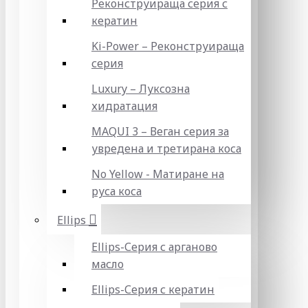
Реконструираща серия с
кератин
Ki-Power – Реконструираща
серия
Luxury – Луксозна
хидратация
MAQUI 3 – Веган серия за
увредена и третирана коса
No Yellow - Матиране на
руса коса
Ellips
Ellips-Серия с арганово
масло
Ellips-Серия с кератин