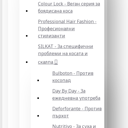
Colour Lock - Веган серия за
боядисана коса
Professional Hair Fashion -
Професионални
стилизанти
SILKAT - За специфични
проблеми на косата и
скалпа
Bulboton - Против
косопад
Day By Day - За
ежедневна употреба
Deforforante - Против
пърхот
Nutritivo - За суха и