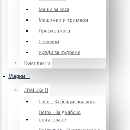
Маши за коса
Машинки и тримери
Преси за коса
Сешоари
Уреди за къдрене
Комплекти
Марки
3DeLuXe
Color - За боядисана коса
Detox - За дълбоко
почистване