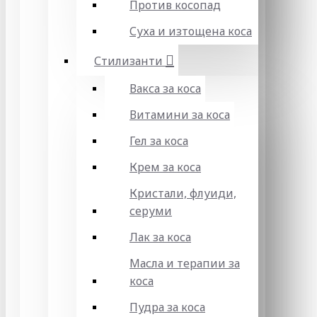
Против косопад
Суха и изтощена коса
Стилизанти
Вакса за коса
Витамини за коса
Гел за коса
Крем за коса
Кристали, флуиди,
серуми
Лак за коса
Масла и терапии за
коса
Пудра за коса