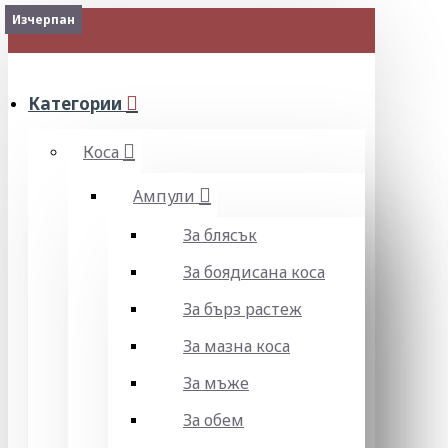
Изчерпан
Изчерпан
Изчерпан
Изчерпан
МЕНЮ
Категории
Коса
Ампули
За блясък
За боядисана коса
За бърз растеж
За мазна коса
За мъже
За обем