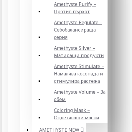
Amethyste Purify –
Против пърхот
Amethyste Regulate –
Себобалансираща
серия
Amethyste Silver –
Матиращи продукти
Amethyste Stimulate –
Намалява косопада и
стимулира растежа
Amethyste Volume – За
обем
Coloring Mask –
Оцветяващи маски
AMETHYSTE NEW