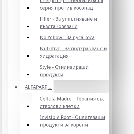
Energizing - Енергизираща
серия против косопад
Filler - За уплътняване и
възстановяване
No Yellow - За руса коса
Nutritive - За подхранване и
хидратация
Style - Стилизиращи
продукти
ALFAPARF
Cellula Madre - Терапия със
стволови клетки
Invisible Root - Оцветяващи
продукти за корени