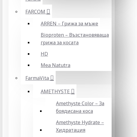
FARCOM
ARREN – Грижа за мъже
Bioproten – Възстановяваща
грижа за косата
HD
Mea Natutra
FarmaVita
AMETHYSTE
Amethyste Color – За
боядисана коса
Amethyste Hydrate –
Хидратация