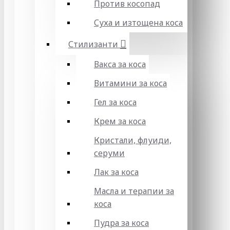
Против косопад
Суха и изтощена коса
Стилизанти
Вакса за коса
Витамини за коса
Гел за коса
Крем за коса
Кристали, флуиди,
серуми
Лак за коса
Масла и терапии за
коса
Пудра за коса