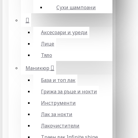
Сухи шампоани
Аксесоари и уреди
Лице
Тяло
Маникюр
База и топ лак
Грижа за ръце и нокти
Инструменти
Лак за нокти
Лакочистители
Траен лак Infinite shine