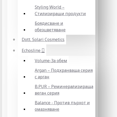
Styling World –
Стилизиращи продукти
Боядисване и
обезцветяване
Dott. Solari Cosmetics
Echosline
Volume-За обем
Argan – Подхранваща серия
с арган
B.PUR – Реминерализираща
веган серия
Balance - Против пърхот и
омазняване