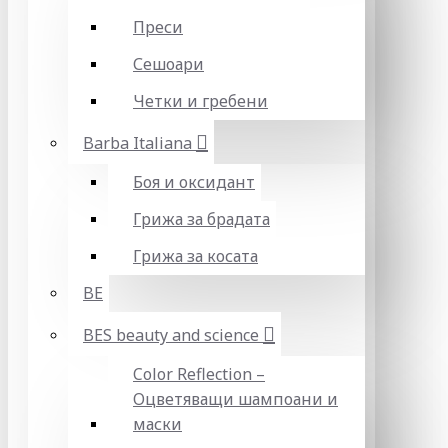
Преси
Сешоари
Четки и гребени
Barba Italiana
Боя и оксидант
Грижа за брадата
Грижа за косата
BE
BES beauty and science
Color Reflection –
Оцветяващи шампоани и
маски