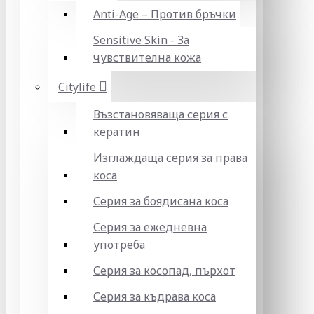
Anti-Age – Против бръчки
Sensitive Skin - За
чувствителна кожа
Citylife
Възстановяваща серия с
кератин
Изглаждаща серия за права
коса
Серия за боядисана коса
Серия за ежедневна
употреба
Серия за косопад, пърхот
Серия за къдрава коса