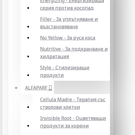
Energizing - Енергизираща
серия против косопад
Filler - За уплътняване и
възстановяване
No Yellow - За руса коса
Nutritive - За подхранване и
хидратация
Style - Стилизиращи
продукти
ALFAPARF
Cellula Madre - Терапия със
стволови клетки
Invisible Root - Оцветяващи
продукти за корени