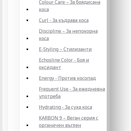
Colour Care – За боядисана
коса
Curl - За къдрава коса
Discipline – За непокорна
коса
E-Styling – Стилизанти
Echosline Color - Боя и
оксидант
Energy - Против косопад
Frequent Use - За ежедневна
употреба
Hydrating - За суха коса
KARBON 9 – Веган серия с
органичен въглен