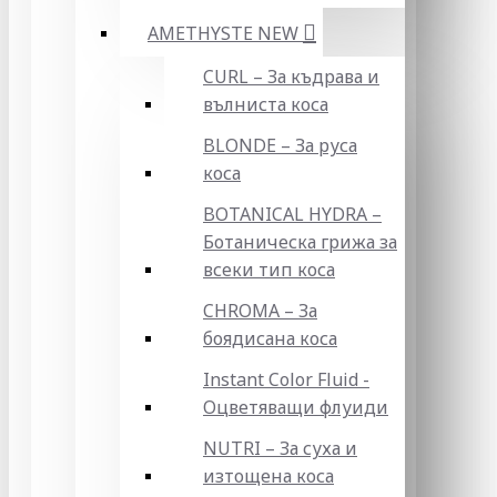
AMETHYSTE NEW
CURL – За къдрава и
вълниста коса
BLONDE – За руса
коса
BOTANICAL HYDRA –
Ботаническа грижа за
всеки тип коса
CHROMA – За
боядисана коса
Instant Color Fluid -
Оцветяващи флуиди
NUTRI – За суха и
изтощена коса