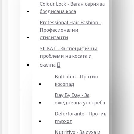
Colour Lock - Веган серия за
боядисана коса
Professional Hair Fashion -
Професионални
стилизанти
SILKAT - За специфични
проблеми на косата и
скалпа
Bulboton - Против
косопад
Day By Day - За
ежедневна употреба
Deforforante - Против
пърхот
Nutritivo - За суха и