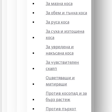
За мазна коса
За обем и тънка коса
За руса коса
За суха и изтощена
коса
За увредена и
накъсана коса
За чувствителен
скалп
Оцветяващи и
матиращи
Против косопад и за
бърз растеж
Против пърхот