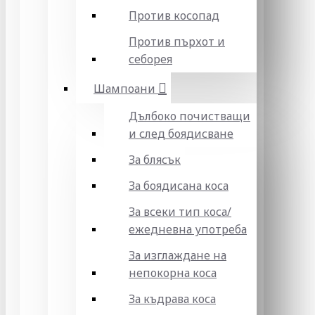
Против косопад
Против пърхот и
себорея
Шампоани
Дълбоко почистващи
и след боядисване
За блясък
За боядисана коса
За всеки тип коса/
ежедневна употреба
За изглаждане на
непокорна коса
За къдрава коса