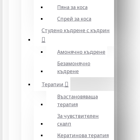
Пяна за коса
Спрей за коса
Студено къдрене с къдрин
Амонячно къдрене
Безамонячно
къдрене
Терапии
Възстановяваща
терапия
За чувствителен
скалп
Кератинова терапия