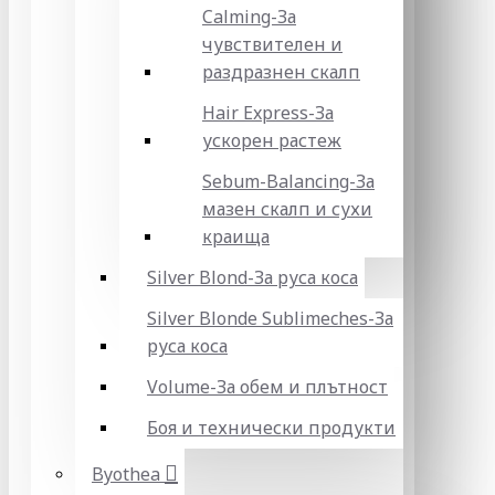
Calming-За
чувствителен и
раздразнен скалп
Hair Express-За
ускорен растеж
Sebum-Balancing-За
мазен скалп и сухи
краища
Silver Blond-За руса коса
Silver Blonde Sublіmeches-За
руса коса
Volume-За обем и плътност
Боя и технически продукти
Byothea