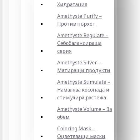
Хидратация
Amethyste Purify –
Против пърхот
Amethyste Regulate –
Себобалансираща
серия
Amethyste Silver –
Матиращи продукти
Amethyste Stimulate –
Намалява косопада и
стимулира растежа
Amethyste Volume – За
обем
Coloring Mask –
Оцветяващи маски