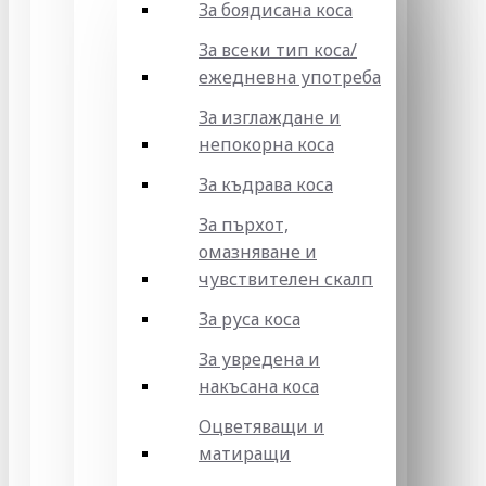
За боядисана коса
За всеки тип коса/
ежедневна употреба
За изглаждане и
непокорна коса
За къдрава коса
За пърхот,
омазняване и
чувствителен скалп
За руса коса
За увредена и
накъсана коса
Оцветяващи и
матиращи