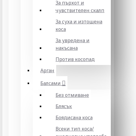
За пърхот и
чувствителен скалп
За суха и изтощена
коса
За увредена и
накъсана
Против косопад
Арган
Балсами
Без отмиване
Блясък
Боядисана коса
Всеки тип коса/