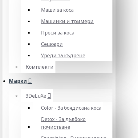
Маши за коса
Машинки и тримери
Преси за коса
Сешоари
Уреди за къдрене
Комплекти
Марки
3DeLuXe
Color - За боядисана коса
Detox - За дълбоко
почистване