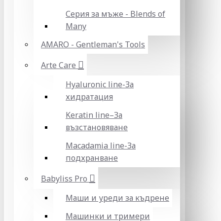
Серия за мъже - Blends of
Many
AMARO - Gentleman's Tools
Arte Care
Hyaluronic line-За
хидратация
Keratin line–За
възстановяване
Macadamia line-За
подхранване
Babyliss Pro
Маши и уреди за къдрене
Машинки и тримери