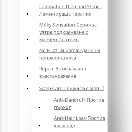
Lamination Diamond Shine-
Ламинираща терапия
Milky Sensation-Серия за
ултра подхранване с
млечен протеин
No Frizz-За изглаждане на
непокорна коса
Repair-За незабавно
възстановяване
Scalp Care-Грижа за скалп
Anti-Dandruff-Против
пърхот
Anti-Hair Loss-Против
кососпад