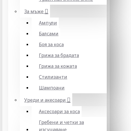
За мъже
Ампули
Балсами
Боя за коса
Грижа за брадата
Грижа за кожата
Стилизанти
Шампоани
Уреди и акесоари
Аксесоари за коса
Гребени и четки за
изсушаване