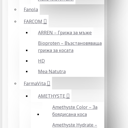
Fanola
FARCOM
ARREN – Грижа за мъже
Bioproten – Възстановяваща
грижа за косата
HD
Mea Natutra
FarmaVita
AMETHYSTE
Amethyste Color – За
боядисана коса
Amethyste Hydrate –