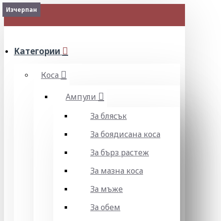
2-3 Days
2-3 Days
Изчерпан
МЕНЮ
Категории
Коса
Ампули
За блясък
За боядисана коса
За бърз растеж
За мазна коса
За мъже
За обем