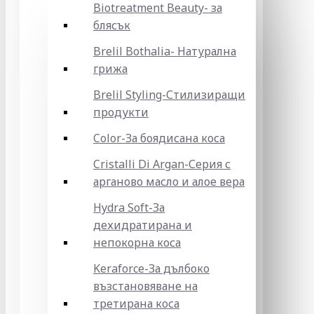
Biotreatment Beauty- за
блясък
Brelil Bothalia- Натурална
грижа
Brelil Styling-Стилизиращи
продукти
Color-За боядисана коса
Cristalli Di Argan-Серия с
арганово масло и алое вера
Hydra Soft-За
дехидратирана и
непокорна коса
Keraforce-За дълбоко
възстановяване на
третирана коса