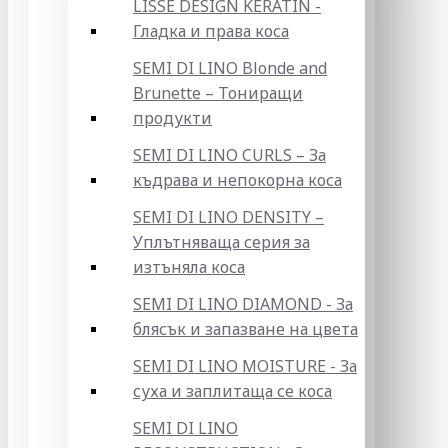
LISSE DESIGN KERATIN -
Гладка и права коса
SEMI DI LINO Blonde and
Brunette – Тониращи
продукти
SEMI DI LINO CURLS – За
къдрава и непокорна коса
SEMI DI LINO DENSITY –
Уплътняваща серия за
изтъняла коса
SEMI DI LINO DIAMOND - За
блясък и запазване на цвета
SEMI DI LINO MOISTURE - За
суха и заплитаща се коса
SEMI DI LINO