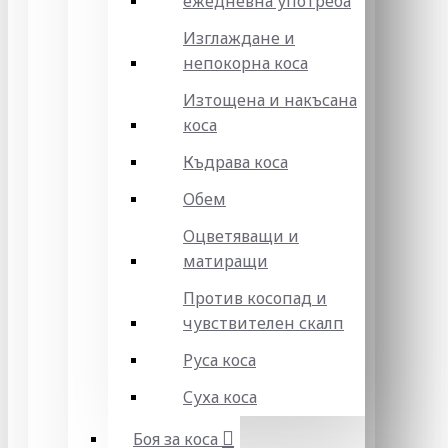
ежедневна употреба
Изглаждане и
непокорна коса
Изтощена и накъсана
коса
Къдрава коса
Обем
Оцветяващи и
матиращи
Против косопад и
чувствителен скалп
Руса коса
Суха коса
Боя за коса