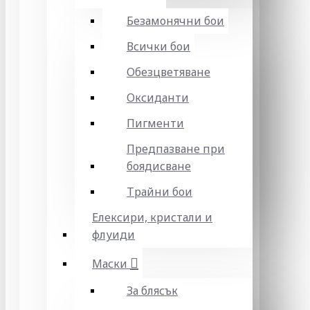
Безамонячни бои
Всички бои
Обезцветяване
Оксиданти
Пигменти
Предпазване при
боядисване
Трайни бои
Елексири, кристали и
флуиди
Маски
За блясък