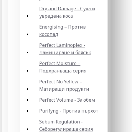
Dry and Damage - Суха и
увредена коса
Energising – Против
косопад
Perfect Laminoplex -
Ламиниране и блясък
Perfect Moisture –
Подхранваща серия
Perfect No Yellow –
Матиращи продукти
Perfect Volume - За обем
Purifyng - Против пърхот
Sebum Regulation -
Себорегулираща серия