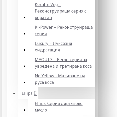
Keratin Veg –
Реконструираща серия с
кератин
Ki-Power – Реконструираща
серия
Luxury – Луксозна
хидратация
MAQUI 3 – Веган серия за
увредена и третирана коса
No Yellow - Матиране на
руса коса
Ellips
Ellips-Серия с арганово
масло