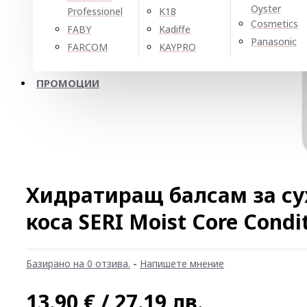
Oyster
Professionel
K18
Cosmetics
FABY
Kadiffe
Panasonic
FARCOM
KAYPRO
ПРОМОЦИИ
Хидратиращ балсам за су
коса SERI Moist Core Condi
Базирано на 0 отзива.
-
Напишете мнение
13.90 € / 27.19 лв.