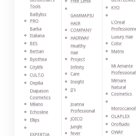
Free Limix
Tools
KYO
BaByliss
GAMMAPIU
PRO
L'Oreal
HAIR
Barba
Professionn
COMPANY
Italiana
Luxury Hair
HAIRWAY
BES
Color
Healthy
Bettari
Matrix
Hair
Byothea
Project
Mi Amante
Citylife
Infinity
Professional
Care
CULT.O
Mimare
Insight
Depilia
Natural
JJ's
Diapason
Cosmetics
Cosmetics
Milano
Joanna
Moroccanoil
Professional
Echosline
OLAPLEX
JOICO
Ellірѕ
Orofluido
Jungle
OWAY
fever
EXPERTIA