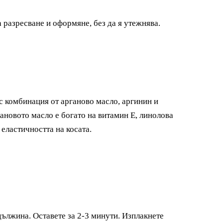
а разресване и оформяне, без да я утежнява.
 с комбинация от арганово масло, аргинин и
гановото масло е богато на витамин Е, линолова
 еластичността на косата.
дължина. Оставете за 2-3 минути. Изплакнете