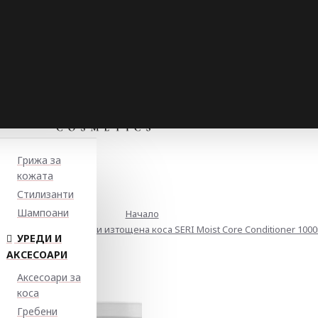
Грижа за
кожата
Стилизанти
Шампоани
Начало
иращ балсам за суха и изтощена коса SERI Moist Core Conditioner 1000
УРЕДИ И
АКСЕСОАРИ
Аксесоари за
коса
Гребени