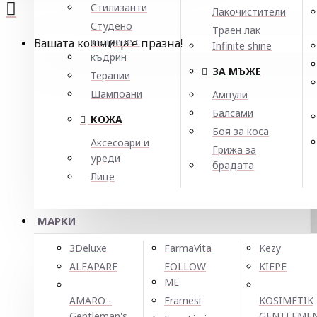
Стилизанти
Лакочистители
Студено
Траен лак
къдрене с
Вашата кошница е празна!
Infinite shine
къдрин
ЗА МЪЖЕ
Терапии
Шампоани
Ампули
Балсами
КОЖА
Боя за коса
Аксесоари и
Грижа за
уреди
брадата
Лице
МАРКИ
3Deluxe
FarmaVita
Kezy
ALFAPARF
FOLLOW
KIEPE
ME
AMARO -
Framesi
KOSIMETIK
Gentleman's
GENTLEME