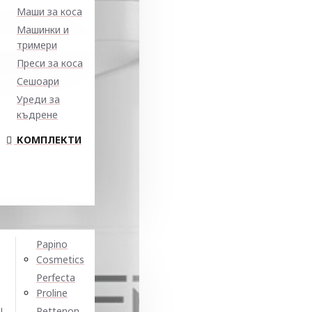
Маши за коса
Машинки и
тримери
Преси за коса
Сешоари
Уреди за
къдрене
КОМПЛЕКТИ
Papino
Cosmetics
Perfecta
Proline
N
Pettenon