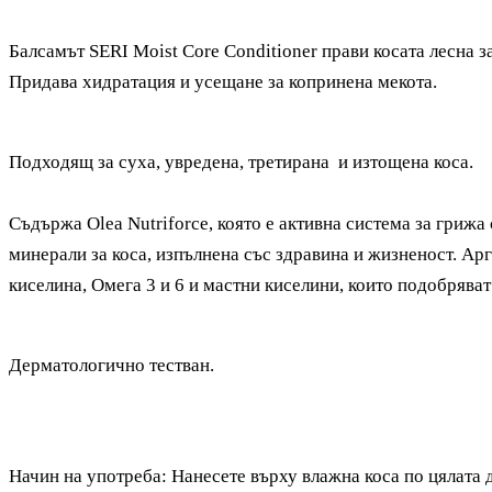
Балсамът SERI Moist Core Conditioner прави косата лесна з
Придава хидратация и усещане за копринена мекота.
Подходящ за суха, увредена, третирана и изтощена коса.
Съдържа Оlea Nutriforce, която е активна система за грижа
минерали за коса, изпълнена със здравина и жизненост. Ар
киселина, Омега 3 и 6 и мастни киселини, които подобряват
Дерматологично тестван.
Начин на употреба: Нанесете върху влажна коса по цялата 