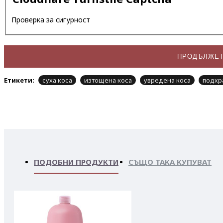
Проверка за сигурност
ПРОДЪЛЖЕ
Етикети:
суха коса
изтощена коса
увредена коса
подхр
ПОДОБНИ ПРОДУКТИ
СЪЩО ТАКА КУПУВАТ