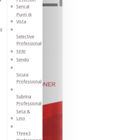
Serical
Punti di
Vista
el
Selective
Professional
SERI
Sendo
Sicura
Professional
Subrina
Professional
Seta &
Lino
Three3