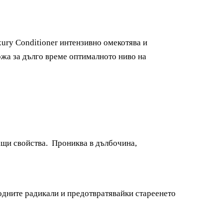
xury Conditioner интензивно омекотява и
ържа за дълго време оптималното ниво на
ащи свойства. Прониква в дълбочина,
бодните радикали и предотвратявайки стареенето