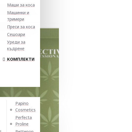
Маши за коса
Машинки и
тримери
Преси за коса
Сешоари
Уреди за
къдрене
КОМПЛЕКТИ
Papino
Cosmetics
Perfecta
Proline
N
Pettenon