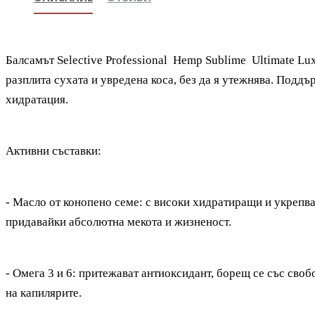
Балсамът Selective Professional Hemp Sublime Ultimate Lu
разплита сухата и увредена коса, без да я утежнява. Подд
хидратация.
Активни съставки:
- Масло от конопено семе: с високи хидратиращи и укрепв
придавайки абсолютна мекота и жизненост.
- Омега 3 и 6: притежават антиоксидант, борещ се със сво
на капилярите.