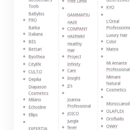
Free Limix
Tools
KYO
BaByliss
GAMMAPIU
PRO
L'Oreal
HAIR
Barba
Professionn
COMPANY
Italiana
Luxury Hair
HAIRWAY
BES
Color
Healthy
Bettari
Matrix
Hair
Byothea
Project
Mi Amante
Citylife
Infinity
Professional
Care
CULT.O
Mimare
Insight
Depilia
Natural
JJ's
Diapason
Cosmetics
Cosmetics
Milano
Joanna
Moroccanoil
Professional
Echosline
OLAPLEX
JOICO
Ellірѕ
Orofluido
Jungle
OWAY
fever
EXPERTIA