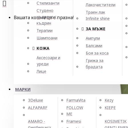
Стилизанти
Лакочистители
Студено
Траен лак
къдрене с
Вашата кошница е празна!
Infinite shine
къдрин
ЗА МЪЖЕ
Терапии
Шампоани
Ампули
Балсами
КОЖА
Боя за коса
Аксесоари и
Грижа за
уреди
брадата
Лице
МАРКИ
3Deluxe
FarmaVita
Kezy
ALFAPARF
FOLLOW
KIEPE
ME
AMARO -
Framesi
KOSIMETIK
Gentleman's
GENTLEME