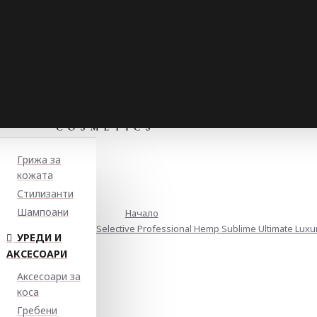
Грижа за
кожата
Стилизанти
Шампоани
Начало
ха и изтощена коса Selective Professional Hemp Sublime Ultimate Luxur
УРЕДИ И
АКСЕСОАРИ
Аксесоари за
коса
Гребени