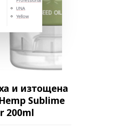
Professional
UNA
Yellow
ха и изтощена
l Hemp Sublime
r 200ml