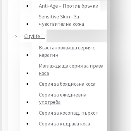
Anti-Age – Против бръчки
Sensitive Skin - За
чувствителна кожа
Citylife
Възстановяваща серия с
кератин
Изглаждаща серия за права
коса
Серия за боядисана коса
Серия за ежедневна
употреба
Серия за косопад, пърхот
Серия за къдрава коса