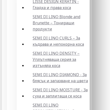
LISSE DESIGN KERATIN -
Гладка и права коса
SEMI DI LINO Blonde and
Brunette – Тониращи
продукти
SEMI DI LINO CURLS – За
къдрава и непокорна коса
SEMI DI LINO DENSITY –
Уплътняваща серия за
изтъняла коса
SEMI DI LINO DIAMOND - За
блясък и запазване на цвета
SEMI DI LINO MOISTURE - За
суха и заплитаща се коса
SEMI DI LINO