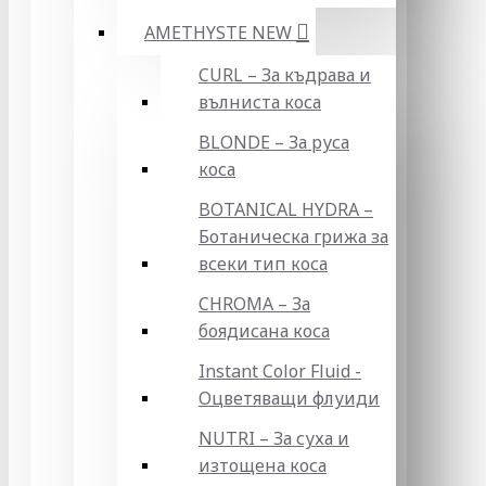
AMETHYSTE NEW
CURL – За къдрава и
вълниста коса
BLONDE – За руса
коса
BOTANICAL HYDRA –
Ботаническа грижа за
всеки тип коса
CHROMA – За
боядисана коса
Instant Color Fluid -
Оцветяващи флуиди
NUTRI – За суха и
изтощена коса