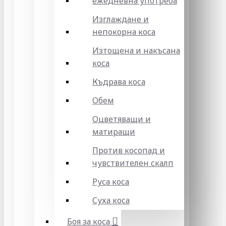
ежедневна употреба
Изглаждане и
непокорна коса
Изтощена и накъсана
коса
Къдрава коса
Обем
Оцветяващи и
матиращи
Против косопад и
чувствителен скалп
Руса коса
Суха коса
Боя за коса