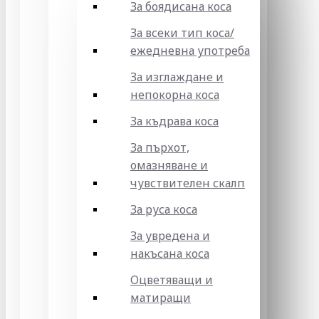
За боядисана коса
За всеки тип коса/
ежедневна употреба
За изглаждане и
непокорна коса
За къдрава коса
За пърхот,
омазняване и
чувствителен скалп
За руса коса
За увредена и
накъсана коса
Оцветяващи и
матиращи