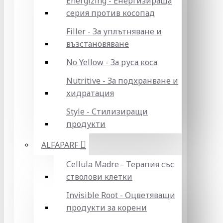
Energizing - Енергизираща
серия против косопад
Filler - За уплътняване и
възстановяване
No Yellow - За руса коса
Nutritive - За подхранване и
хидратация
Style - Стилизиращи
продукти
ALFAPARF
Cellula Madre - Терапия със
стволови клетки
Invisible Root - Оцветяващи
продукти за корени