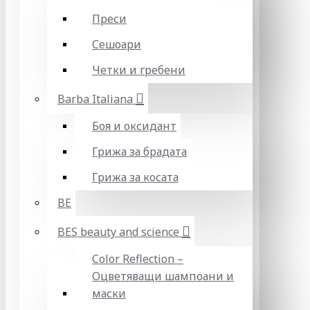
Преси
Сешоари
Четки и гребени
Barba Italiana
Боя и оксидант
Грижа за брадата
Грижа за косата
BE
BES beauty and science
Color Reflection –
Оцветяващи шампоани и
маски