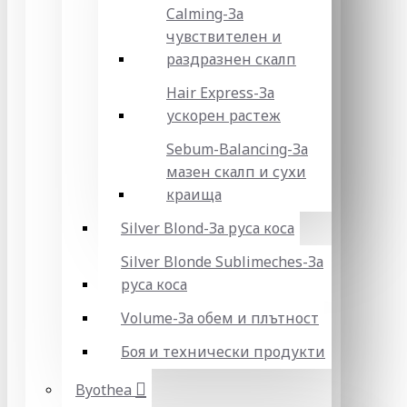
Calming-За
чувствителен и
раздразнен скалп
Hair Express-За
ускорен растеж
Sebum-Balancing-За
мазен скалп и сухи
краища
Silver Blond-За руса коса
Silver Blonde Sublіmeches-За
руса коса
Volume-За обем и плътност
Боя и технически продукти
Byothea