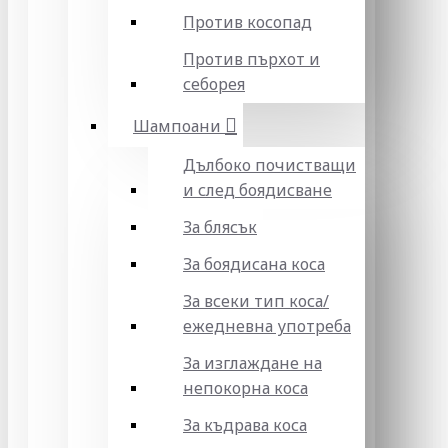
Против косопад
Против пърхот и
себорея
Шампоани
Дълбоко почистващи
и след боядисване
За блясък
За боядисана коса
За всеки тип коса/
ежедневна употреба
За изглаждане на
непокорна коса
За къдрава коса