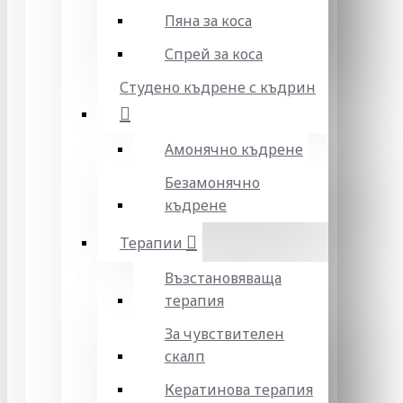
Пяна за коса
Спрей за коса
Студено къдрене с къдрин
Амонячно къдрене
Безамонячно
къдрене
Терапии
Възстановяваща
терапия
За чувствителен
скалп
Кератинова терапия