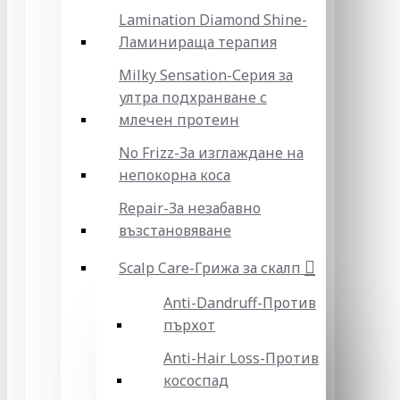
Lamination Diamond Shine-
Ламинираща терапия
Milky Sensation-Серия за
ултра подхранване с
млечен протеин
No Frizz-За изглаждане на
непокорна коса
Repair-За незабавно
възстановяване
Scalp Care-Грижа за скалп
Anti-Dandruff-Против
пърхот
Anti-Hair Loss-Против
кососпад