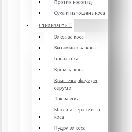
Против косопад
Суха и изтощена коса
Стилизанти
Вакса за коса
Витамини за коса
Гел за коса
Крем за коса
Кристали, флуиди,
серуми
Лак за коса
Масла и терапии за
коса
Пудра за коса