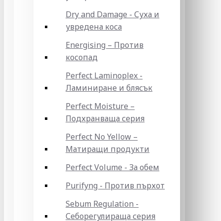
Dry and Damage - Суха и
увредена коса
Energising – Против
косопад
Perfect Laminoplex -
Ламиниране и блясък
Perfect Moisture –
Подхранваща серия
Perfect No Yellow –
Матиращи продукти
Perfect Volume - За обем
Purifyng - Против пърхот
Sebum Regulation -
Себорегулираща серия