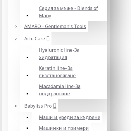
Серия за мъже - Blends of
Many
AMARO - Gentleman's Tools
Arte Care
Hyaluronic line-За
хидратация
Keratin line–За
възстановяване
Macadamia line-За
подхранване
Babyliss Pro
Маши и уреди за къдрене
Машинки и тримери