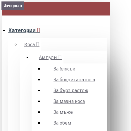
Изчерпан
Изчерпан
МЕНЮ
Категории
Коса
Ампули
За блясък
За боядисана коса
За бърз растеж
За мазна коса
За мъже
За обем