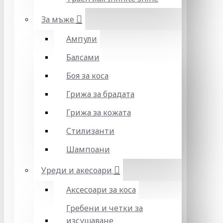
За мъже
Ампули
Балсами
Боя за коса
Грижа за брадата
Грижа за кожата
Стилизанти
Шампоани
Уреди и акесоари
Аксесоари за коса
Гребени и четки за
изсушаване