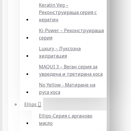
Keratin Veg –
Реконструираща серия с
кератин
Ki-Power – Реконструираща
серия
Luxury – Луксозна
хидратация
MAQUI 3 – Веган серия за
увредена и третирана коса
No Yellow - Матиране на
руса коса
Ellips
Ellips-Серия с арганово
масло