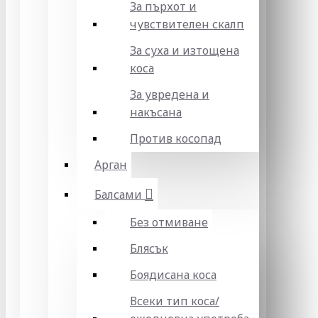
За пърхот и
чувствителен скалп
За суха и изтощена
коса
За увредена и
накъсана
Против косопад
Арган
Балсами
Без отмиване
Блясък
Боядисана коса
Всеки тип коса/