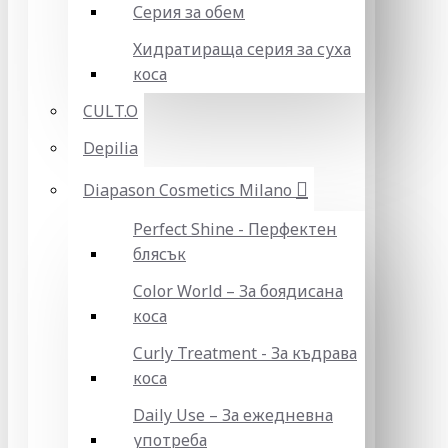
Серия за обем
Хидратираща серия за суха
коса
CULT.O
Depilia
Diapason Cosmetics Milano
Perfect Shine - Перфектен
блясък
Color World – За боядисана
коса
Curly Treatment - За къдрава
коса
Daily Use – За ежедневна
употреба