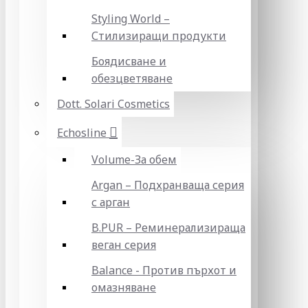
Styling World –
Стилизиращи продукти
Боядисване и
обезцветяване
Dott. Solari Cosmetics
Echosline
Volume-За обем
Argan – Подхранваща серия
с арган
B.PUR – Реминерализираща
веган серия
Balance - Против пърхот и
омазняване