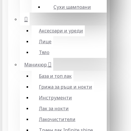
Сухи шампоани
Аксесоари и уреди
Лице
Тяло
Маникюр
База и топ лак
Грижа за ръце и нокти
Инструменти
Лак за нокти
Лакочистители
Траен лак Infinite shine