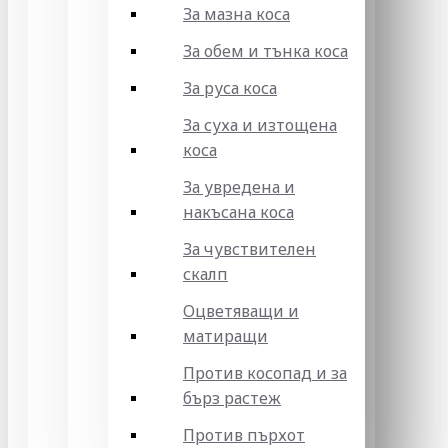
За мазна коса
За обем и тънка коса
За руса коса
За суха и изтощена
коса
За увредена и
накъсана коса
За чувствителен
скалп
Оцветяващи и
матиращи
Против косопад и за
бърз растеж
Против пърхот