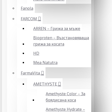
Fanola
FARCOM
ARREN – Грижа за мъже
Bioproten – Възстановяваща
грижа за косата
HD
Mea Natutra
FarmaVita
AMETHYSTE
Amethyste Color – За
боядисана коса
Amethyste Hydrate –