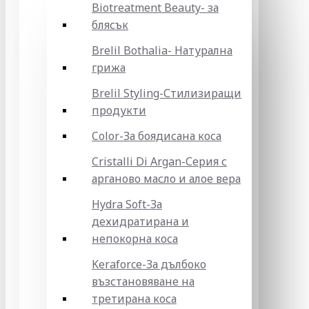
Biotreatment Beauty- за
блясък
Brelil Bothalia- Натурална
грижа
Brelil Styling-Стилизиращи
продукти
Color-За боядисана коса
Cristalli Di Argan-Серия с
арганово масло и алое вера
Hydra Soft-За
дехидратирана и
непокорна коса
Keraforce-За дълбоко
възстановяване на
третирана коса