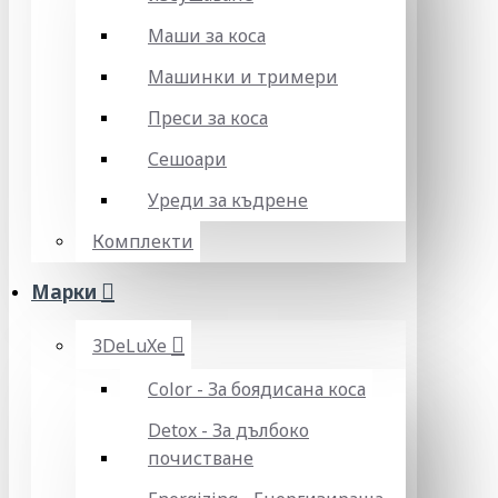
Маши за коса
Машинки и тримери
Преси за коса
Сешоари
Уреди за къдрене
Комплекти
Марки
3DeLuXe
Color - За боядисана коса
Detox - За дълбоко
почистване