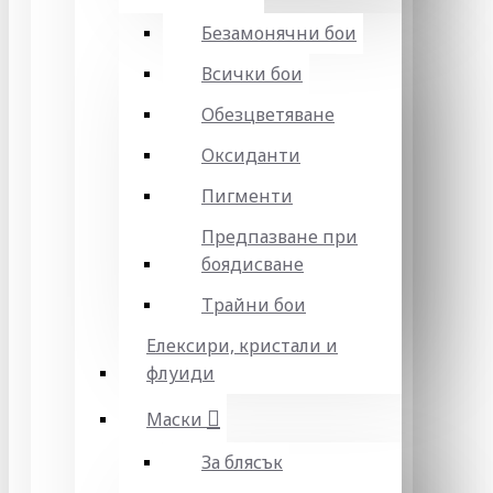
Безамонячни бои
Всички бои
Обезцветяване
Оксиданти
Пигменти
Предпазване при
боядисване
Трайни бои
Елексири, кристали и
флуиди
Маски
За блясък