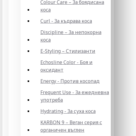
Colour Care – За боядисана
коса
Curl - За къдрава коса
Discipline – За непокорна
коса
E-Styling – Стилизанти
Echosline Color - Боя и
оксидант
Energy - Против косопад
Frequent Use - За ежедневна
употреба
Hydrating - За суха коса
KARBON 9 – Веган серия с
органичен въглен