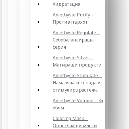
Хидратация
Amethyste Purify –
Против пърхот
Amethyste Regulate –
Себобалансираща
серия
Amethyste Silver –
Матиращи продукти
Amethyste Stimulate –
Намалява косопада и
стимулира растежа
Amethyste Volume – За
обем
Coloring Mask –
Оцветяващи маски