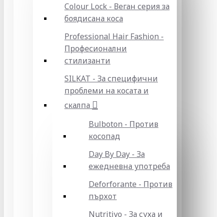
Colour Lock - Веган серия за
боядисана коса
Professional Hair Fashion -
Професионални
стилизанти
SILKAT - За специфични
проблеми на косата и
скалпа
Bulboton - Против
косопад
Day By Day - За
ежедневна употреба
Deforforante - Против
пърхот
Nutritivo - За суха и