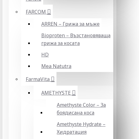
FARCOM
ARREN – Грижа за мъже
Bioproten – Възстановяваща
грижа за косата
HD
Mea Natutra
FarmaVita
AMETHYSTE
Amethyste Color – За
боядисана коса
Amethyste Hydrate –
Хидратация