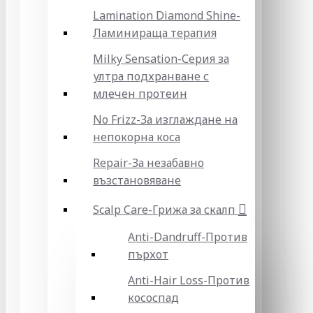
Lamination Diamond Shine-
Ламинираща терапия
Milky Sensation-Серия за
ултра подхранване с
млечен протеин
No Frizz-За изглаждане на
непокорна коса
Repair-За незабавно
възстановяване
Scalp Care-Грижа за скалп
Anti-Dandruff-Против
пърхот
Anti-Hair Loss-Против
кососпад