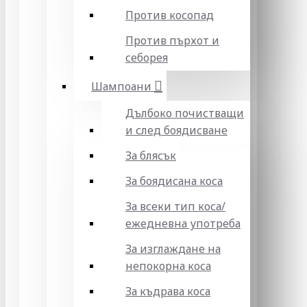
Против косопад
Против пърхот и
себорея
Шампоани
Дълбоко почистващи
и след боядисване
За блясък
За боядисана коса
За всеки тип коса/
ежедневна употреба
За изглаждане на
непокорна коса
За къдрава коса