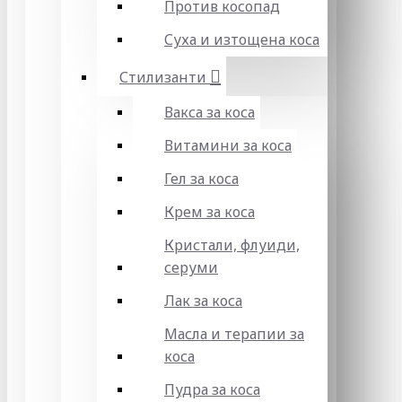
Против косопад
Суха и изтощена коса
Стилизанти
Вакса за коса
Витамини за коса
Гел за коса
Крем за коса
Кристали, флуиди,
серуми
Лак за коса
Масла и терапии за
коса
Пудра за коса