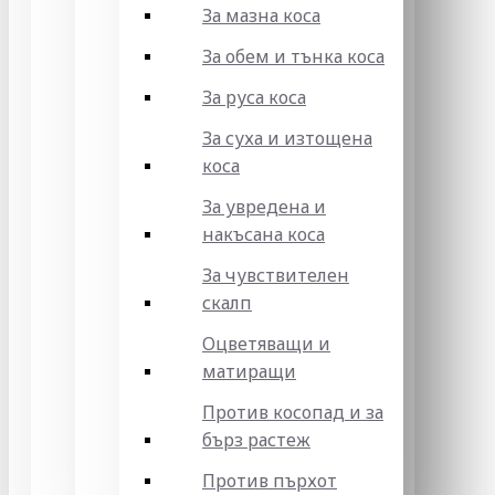
За мазна коса
За обем и тънка коса
За руса коса
За суха и изтощена
коса
За увредена и
накъсана коса
За чувствителен
скалп
Оцветяващи и
матиращи
Против косопад и за
бърз растеж
Против пърхот