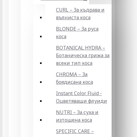
CURL – За къдрава и
вълниста коса
BLONDE – За руса
коса
BOTANICAL HYDRA –
Ботаническа грижа за
всеки тип коса
CHROMA – За
боядисана коса
Instant Color Fluid -
Оцветяващи флуиди
NUTRI – За суха и
изтощена коса
SPECIFIC CARE –