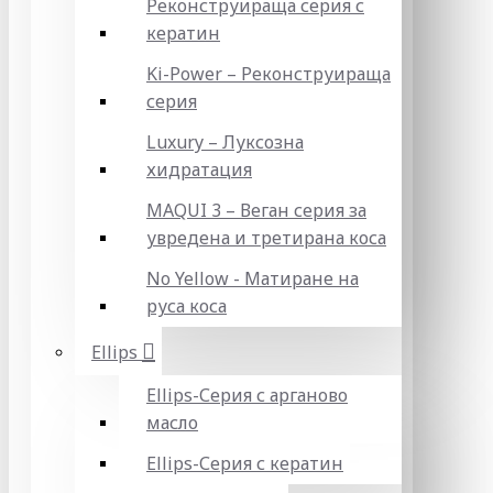
Реконструираща серия с
кератин
Ki-Power – Реконструираща
серия
Luxury – Луксозна
хидратация
MAQUI 3 – Веган серия за
увредена и третирана коса
No Yellow - Матиране на
руса коса
Ellips
Ellips-Серия с арганово
масло
Ellips-Серия с кератин