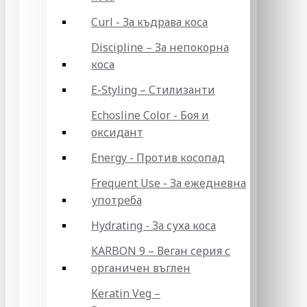
Curl - За къдрава коса
Discipline – За непокорна
коса
E-Styling – Стилизанти
Echosline Color - Боя и
оксидант
Energy - Против косопад
Frequent Use - За ежедневна
употреба
Hydrating - За суха коса
KARBON 9 – Веган серия с
органичен въглен
Keratin Veg –