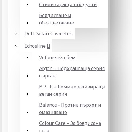
Стилизиращи продукти
Боядисване и
обезцветяване
Dott. Solari Cosmetics
Echosline
Volume-За обем
Argan – Подхранваща серия
с арган
B.PUR – Реминерализираща
веган серия
Balance - Против пърхот и
омазняване
Colour Care – За боядисана
коса