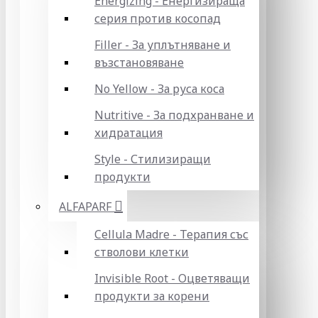
Energizing - Енергизираща
серия против косопад
Filler - За уплътняване и
възстановяване
No Yellow - За руса коса
Nutritive - За подхранване и
хидратация
Style - Стилизиращи
продукти
ALFAPARF
Cellula Madre - Терапия със
стволови клетки
Invisible Root - Оцветяващи
продукти за корени