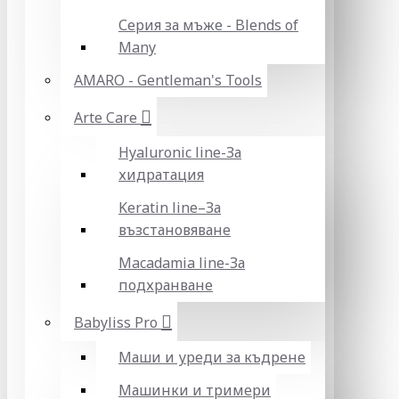
Серия за мъже - Blends of
Many
AMARO - Gentleman's Tools
Arte Care
Hyaluronic line-За
хидратация
Keratin line–За
възстановяване
Macadamia line-За
подхранване
Babyliss Pro
Маши и уреди за къдрене
Машинки и тримери