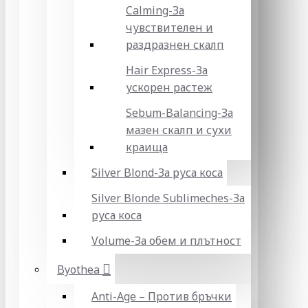
Calming-За
чувствителен и
раздразнен скалп
Hair Express-За
ускорен растеж
Sebum-Balancing-За
мазен скалп и сухи
краища
Silver Blond-За руса коса
Silver Blonde Sublіmeches-За
руса коса
Volume-За обем и плътност
Byothea
Anti-Age – Против бръчки