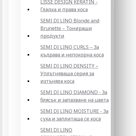
LISSE DESIGN KERATIN -
Гладка и права коса
SEMI DI LINO Blonde and
Brunette – Тониращи
продукти
SEMI DI LINO CURLS – За
къдрава и непокорна коса
SEMI DI LINO DENSITY –
Уплътняваща серия за
изтъняла коса
SEMI DI LINO DIAMOND - За
блясък и запазване на цвета
SEMI DI LINO MOISTURE - За
суха и заплитаща се коса
SEMI DI LINO