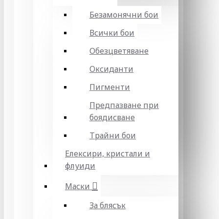
Безамонячни бои
Всички бои
Обезцветяване
Оксиданти
Пигменти
Предпазване при
боядисване
Трайни бои
Елексири, кристали и
флуиди
Маски
За блясък