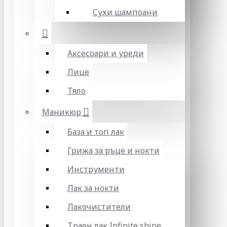
Сухи шампоани
Аксесоари и уреди
Лице
Тяло
Маникюр
База и топ лак
Грижа за ръце и нокти
Инструменти
Лак за нокти
Лакочистители
Траен лак Infinite shine