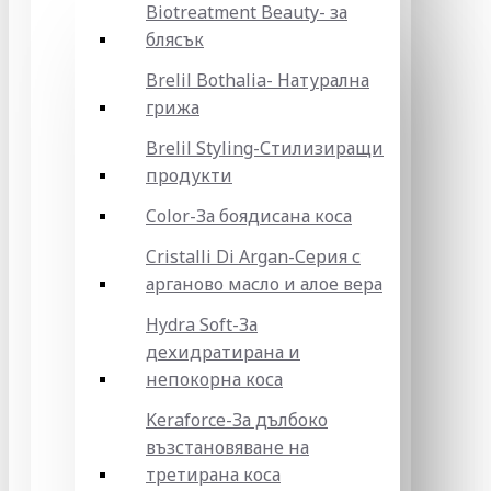
Biotreatment Beauty- за
блясък
Brelil Bothalia- Натурална
грижа
Brelil Styling-Стилизиращи
продукти
Color-За боядисана коса
Cristalli Di Argan-Серия с
арганово масло и алое вера
Hydra Soft-За
дехидратирана и
непокорна коса
Keraforce-За дълбоко
възстановяване на
третирана коса