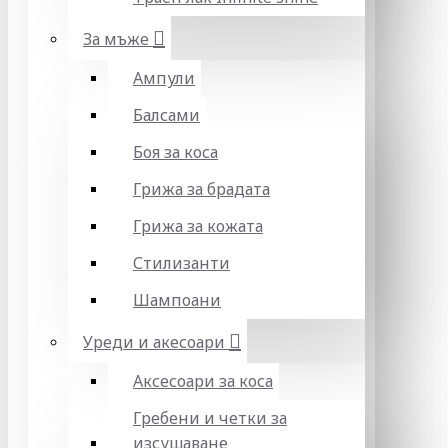
За мъже
Ампули
Балсами
Боя за коса
Грижа за брадата
Грижа за кожата
Стилизанти
Шампоани
Уреди и акесоари
Аксесоари за коса
Гребени и четки за
изсушаване