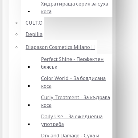
Хидратираща серия за суха
коса
CULT.O
Depilia
Diapason Cosmetics Milano
Perfect Shine - Перфектен
блясък
Color World – За боядисана
коса
Curly Treatment - За къдрава
коса
Daily Use – За ежедневна
употреба
Dry and Damage - Суха и