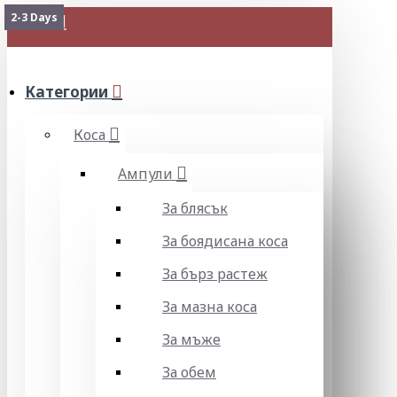
2-3 Days
МЕНЮ
Категории
Коса
Ампули
За блясък
За боядисана коса
За бърз растеж
За мазна коса
За мъже
За обем