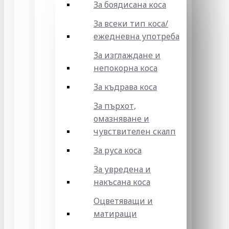
За боядисана коса
За всеки тип коса/
ежедневна употреба
За изглаждане и
непокорна коса
За къдрава коса
За пърхот,
омазняване и
чувствителен скалп
За руса коса
За увредена и
накъсана коса
Оцветяващи и
матиращи