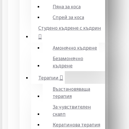
Пяна за коса
Спрей за коса
Студено къдрене с къдрин
Амонячно къдрене
Безамонячно
къдрене
Терапии
Възстановяваща
терапия
За чувствителен
скалп
Кератинова терапия