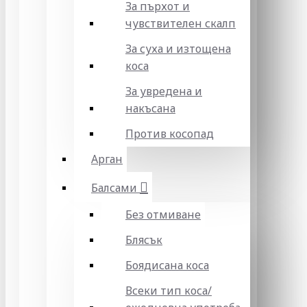
За пърхот и
чувствителен скалп
За суха и изтощена
коса
За увредена и
накъсана
Против косопад
Арган
Балсами
Без отмиване
Блясък
Боядисана коса
Всеки тип коса/