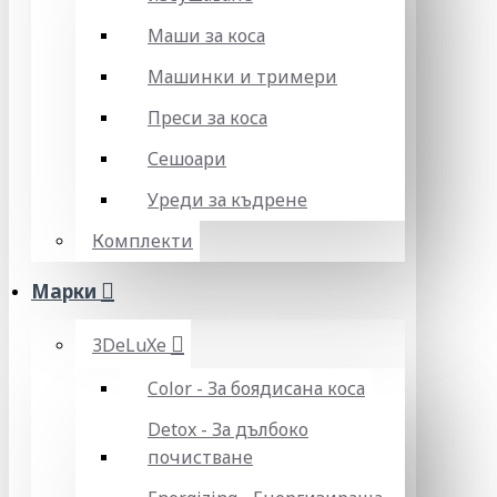
Маши за коса
Машинки и тримери
Преси за коса
Сешоари
Уреди за къдрене
Комплекти
Марки
3DeLuXe
Color - За боядисана коса
Detox - За дълбоко
почистване