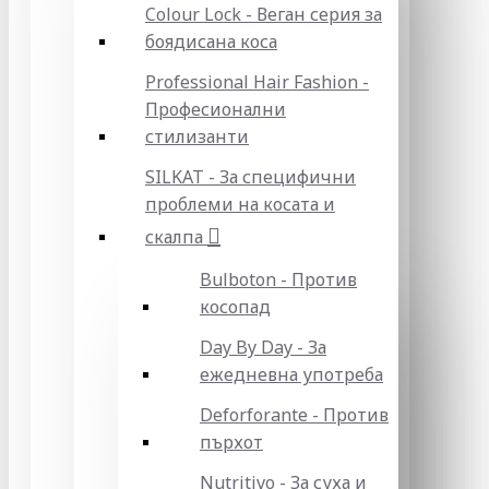
Colour Lock - Веган серия за
боядисана коса
Professional Hair Fashion -
Професионални
стилизанти
SILKAT - За специфични
проблеми на косата и
скалпа
Bulboton - Против
косопад
Day By Day - За
ежедневна употреба
Deforforante - Против
пърхот
Nutritivo - За суха и