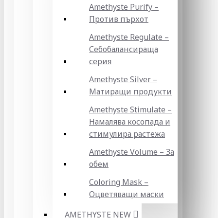
Amethyste Purify –
Против пърхот
Amethyste Regulate –
Себобалансираща
серия
Amethyste Silver –
Матиращи продукти
Amethyste Stimulate –
Намалява косопада и
стимулира растежа
Amethyste Volume – За
обем
Coloring Mask –
Оцветяващи маски
AMETHYSTE NEW