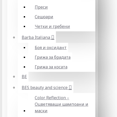
Преси
Сешоари
Четки и гребени
Barba Italiana
Боя и оксидант
Грижа за брадата
Грижа за косата
BE
BES beauty and science
Color Reflection –
Оцветяващи шампоани и
маски