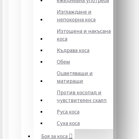
ежедневна употреба
Изглаждане и
непокорна коса
Изтощена и накъсана
коса
Къдрава коса
Обем
Оцветяващи и
матиращи
Против косопад и
чувствителен скалп
Руса коса
Суха коса
Боя за коса