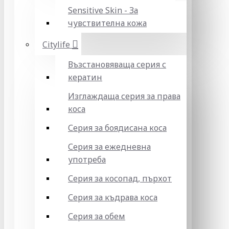
Sensitive Skin - За
чувствителна кожа
Citylife
Възстановяваща серия с
кератин
Изглаждаща серия за права
коса
Серия за боядисана коса
Серия за ежедневна
употреба
Серия за косопад, пърхот
Серия за къдрава коса
Серия за обем