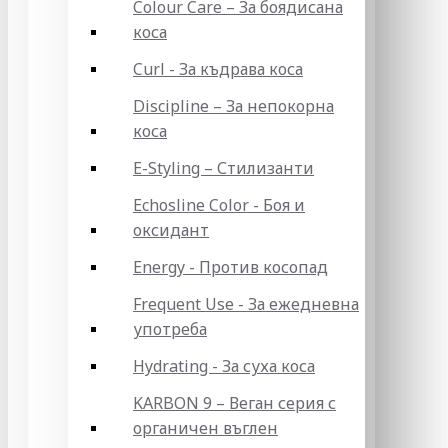
Colour Care – За боядисана
коса
Curl - За къдрава коса
Discipline – За непокорна
коса
E-Styling – Стилизанти
Echosline Color - Боя и
оксидант
Energy - Против косопад
Frequent Use - За ежедневна
употреба
Hydrating - За суха коса
KARBON 9 – Веган серия с
органичен въглен