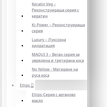
Keratin Veg –
Реконструираща серия с
кератин
Ki-Power – Реконструираща
серия
Luxury – Луксозна
хидратация
MAQUI 3 – Веган серия за
увредена и третирана коса
No Yellow - Матиране на
руса коса
Ellips
Ellips-Серия с арганово
масло