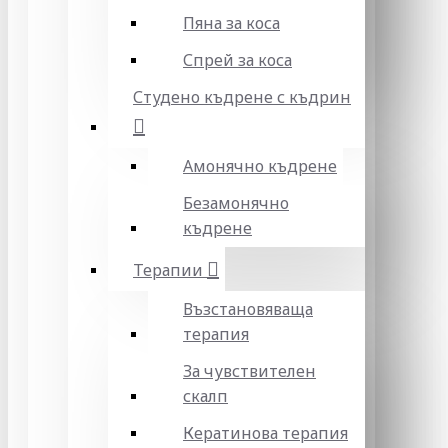
Пяна за коса
Спрей за коса
Студено къдрене с къдрин
Амонячно къдрене
Безамонячно
къдрене
Терапии
Възстановяваща
терапия
За чувствителен
скалп
Кератинова терапия