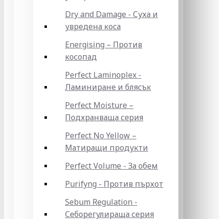
Dry and Damage - Суха и
увредена коса
Energising – Против
косопад
Perfect Laminoplex -
Ламиниране и блясък
Perfect Moisture –
Подхранваща серия
Perfect No Yellow –
Матиращи продукти
Perfect Volume - За обем
Purifyng - Против пърхот
Sebum Regulation -
Себорегулираща серия