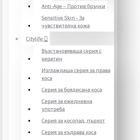
Anti-Age – Против бръчки
Sensitive Skin - За
чувствителна кожа
Citylife
Възстановяваща серия с
кератин
Изглаждаща серия за права
коса
Серия за боядисана коса
Серия за ежедневна
употреба
Серия за косопад, пърхот
Серия за къдрава коса