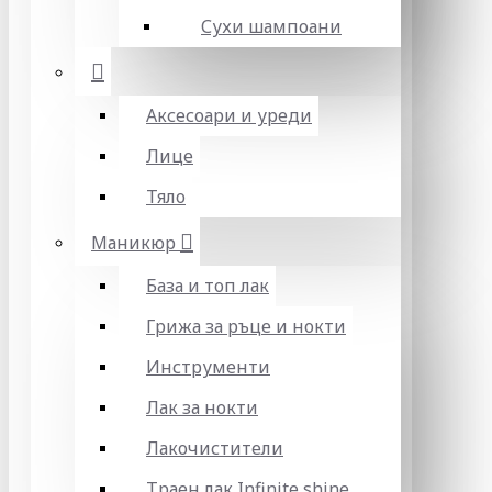
Сухи шампоани
Аксесоари и уреди
Лице
Тяло
Маникюр
База и топ лак
Грижа за ръце и нокти
Инструменти
Лак за нокти
Лакочистители
Траен лак Infinite shine