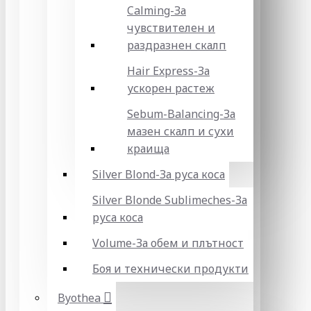
Calming-За
чувствителен и
раздразнен скалп
Hair Express-За
ускорен растеж
Sebum-Balancing-За
мазен скалп и сухи
краища
Silver Blond-За руса коса
Silver Blonde Sublіmeches-За
руса коса
Volume-За обем и плътност
Боя и технически продукти
Byothea