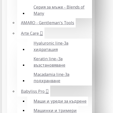
Серия за мъже - Blends of
Many
AMARO - Gentleman's Tools
Arte Care
Hyaluronic line-За
хидратация
Keratin line–За
възстановяване
Macadamia line-За
подхранване
Babyliss Pro
Маши и уреди за къдрене
Машинки и тримери