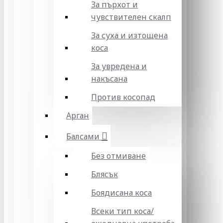
За пърхот и
чувствителен скалп
За суха и изтощена
коса
За увредена и
накъсана
Против косопад
Арган
Балсами
Без отмиване
Блясък
Боядисана коса
Всеки тип коса/