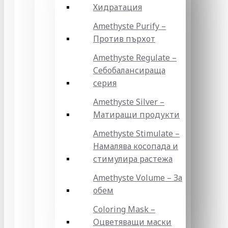
Хидратация
Amethyste Purify –
Против пърхот
Amethyste Regulate –
Себобалансираща
серия
Amethyste Silver –
Матиращи продукти
Amethyste Stimulate –
Намалява косопада и
стимулира растежа
Amethyste Volume – За
обем
Coloring Mask –
Оцветяващи маски