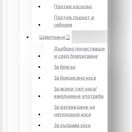
Против косопад
Против пърхот и
себорея
Шампоани
Дълбоко почистващи
и след боядисване
За блясък
За боядисана коса
За всеки тип коса/
ежедневна употреба
За изглаждане на
непокорна коса
За къдрава коса