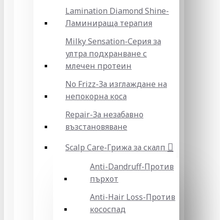
Lamination Diamond Shine-
Ламинираща терапия
Milky Sensation-Серия за
ултра подхранване с
млечен протеин
No Frizz-За изглаждане на
непокорна коса
Repair-За незабавно
възстановяване
Scalp Care-Грижа за скалп
Anti-Dandruff-Против
пърхот
Anti-Hair Loss-Против
кососпад