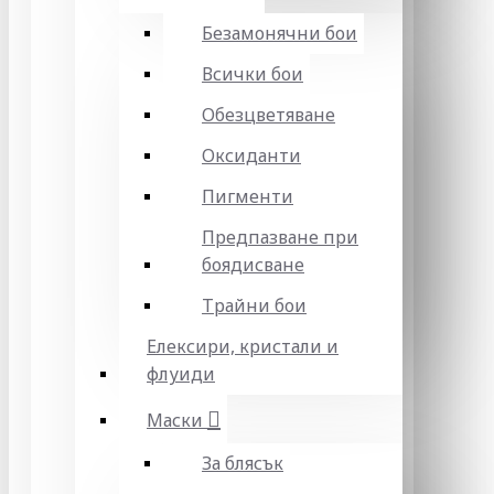
Безамонячни бои
Всички бои
Обезцветяване
Оксиданти
Пигменти
Предпазване при
боядисване
Трайни бои
Елексири, кристали и
флуиди
Маски
За блясък