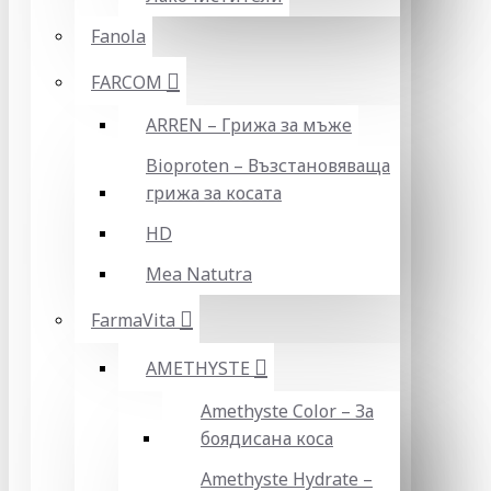
Fanola
FARCOM
ARREN – Грижа за мъже
Bioproten – Възстановяваща
грижа за косата
HD
Mea Natutra
FarmaVita
AMETHYSTE
Amethyste Color – За
боядисана коса
Amethyste Hydrate –