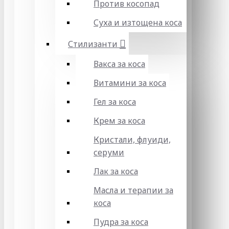
Против косопад
Суха и изтощена коса
Стилизанти
Вакса за коса
Витамини за коса
Гел за коса
Крем за коса
Кристали, флуиди,
серуми
Лак за коса
Масла и терапии за
коса
Пудра за коса