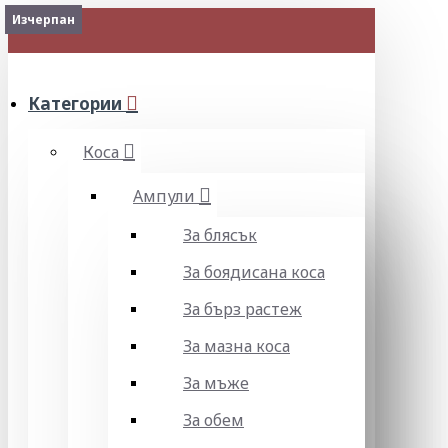
Изчерпан
Изчерпан
МЕНЮ
Категории
Коса
Ампули
За блясък
За боядисана коса
За бърз растеж
За мазна коса
За мъже
За обем