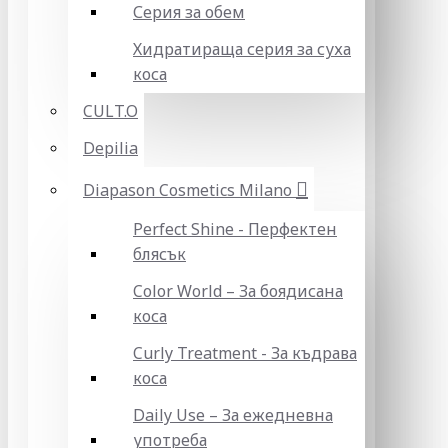
Серия за обем
Хидратираща серия за суха
коса
CULT.O
Depilia
Diapason Cosmetics Milano
Perfect Shine - Перфектен
блясък
Color World – За боядисана
коса
Curly Treatment - За къдрава
коса
Daily Use – За ежедневна
употреба