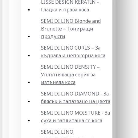
LISSE DESIGN KERATIN -
Гладка и права коса
SEMI DI LINO Blonde and
Brunette – Тониращи
продукти
SEMI DI LINO CURLS – За
къдрава и непокорна коса
SEMI DI LINO DENSITY –
Уплътняваща серия за
изтъняла коса
SEMI DI LINO DIAMOND - За
блясък и запазване на цвета
SEMI DI LINO MOISTURE - За
суха и заплитаща се коса
SEMI DI LINO