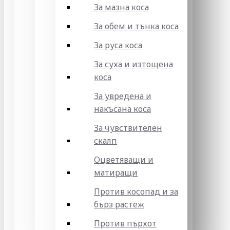
За мазна коса
За обем и тънка коса
За руса коса
За суха и изтощена
коса
За увредена и
накъсана коса
За чувствителен
скалп
Оцветяващи и
матиращи
Против косопад и за
бърз растеж
Против пърхот