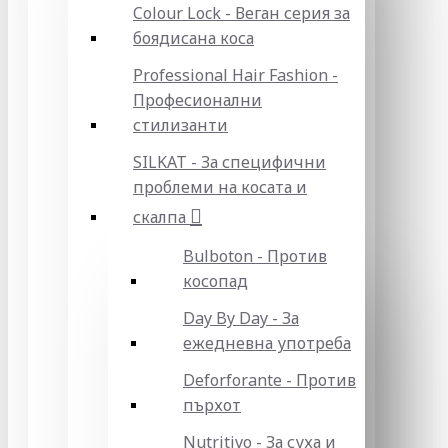
Colour Lock - Веган серия за
боядисана коса
Professional Hair Fashion -
Професионални
стилизанти
SILKAT - За специфични
проблеми на косата и
скалпа
Bulboton - Против
косопад
Day By Day - За
ежедневна употреба
Deforforante - Против
пърхот
Nutritivo - За суха и