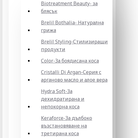
Biotreatment Beauty- за
блясък
Brelil Bothalia- Натурална
грижа
Brelil Styling-Стилизиращи
продукти
Color-За боядисана коса
Cristalli Di Argan-Серия с
арганово масло и алое вера
Hydra Soft-За
дехидратирана и
непокорна коса
Keraforce-За дълбоко
възстановяване на
третирана коса