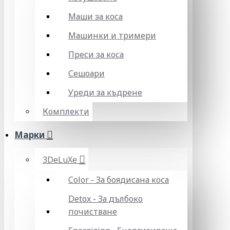
Маши за коса
Машинки и тримери
Преси за коса
Сешоари
Уреди за къдрене
Комплекти
Марки
3DeLuXe
Color - За боядисана коса
Detox - За дълбоко
почистване