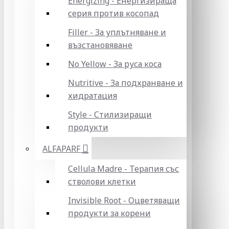
Energizing - Енергизираща
серия против косопад
Filler - За уплътняване и
възстановяване
No Yellow - За руса коса
Nutritive - За подхранване и
хидратация
Style - Стилизиращи
продукти
ALFAPARF
Cellula Madre - Терапия със
стволови клетки
Invisible Root - Оцветяващи
продукти за корени