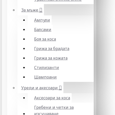
За мъже
Ампули
Балсами
Боя за коса
Грижа за брадата
Грижа за кожата
Стилизанти
Шампоани
Уреди и акесоари
Аксесоари за коса
Гребени и четки за
изсушаване