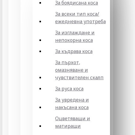
За боядисана коса
За всеки тип коса/
ежедневна употреба
За изглаждане и
непокорна коса
За къдрава коса
За пърхот,
омазняване и
чувствителен скалп
За руса коса
За увредена и
накъсана коса
Оцветяващи и
матиращи