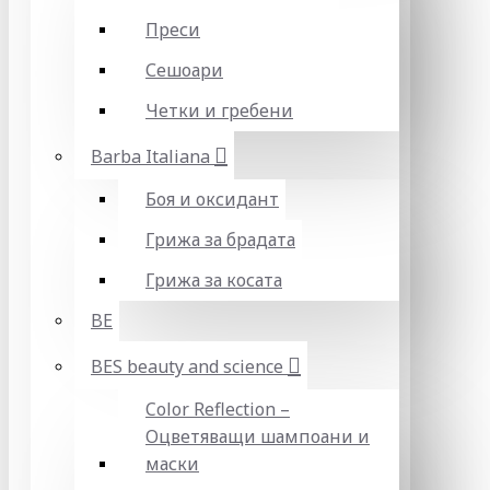
Преси
Сешоари
Четки и гребени
Barba Italiana
Боя и оксидант
Грижа за брадата
Грижа за косата
BE
BES beauty and science
Color Reflection –
Оцветяващи шампоани и
маски