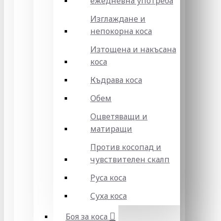
ежедневна употреба
Изглаждане и
непокорна коса
Изтощена и накъсана
коса
Къдрава коса
Обем
Оцветяващи и
матиращи
Против косопад и
чувствителен скалп
Руса коса
Суха коса
Боя за коса