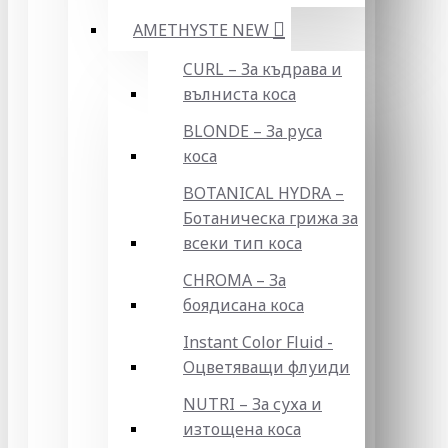
AMETHYSTE NEW
CURL – За къдрава и
вълниста коса
BLONDE – За руса
коса
BOTANICAL HYDRA –
Ботаническа грижа за
всеки тип коса
CHROMA – За
боядисана коса
Instant Color Fluid -
Оцветяващи флуиди
NUTRI – За суха и
изтощена коса