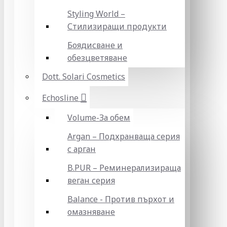
Styling World –
Стилизиращи продукти
Боядисване и
обезцветяване
Dott. Solari Cosmetics
Echosline
Volume-За обем
Argan – Подхранваща серия
с арган
B.PUR – Реминерализираща
веган серия
Balance - Против пърхот и
омазняване