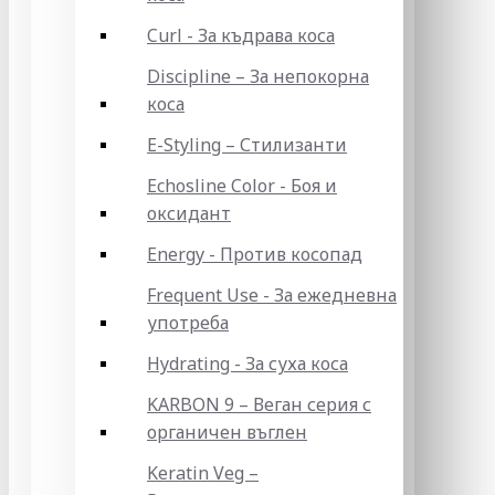
Curl - За къдрава коса
Discipline – За непокорна
коса
E-Styling – Стилизанти
Echosline Color - Боя и
оксидант
Energy - Против косопад
Frequent Use - За ежедневна
употреба
Hydrating - За суха коса
KARBON 9 – Веган серия с
органичен въглен
Keratin Veg –