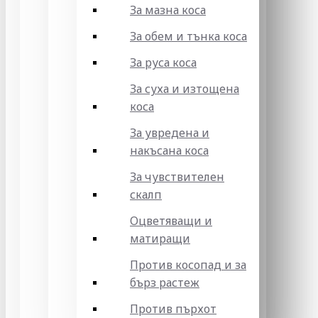
За мазна коса
За обем и тънка коса
За руса коса
За суха и изтощена
коса
За увредена и
накъсана коса
За чувствителен
скалп
Оцветяващи и
матиращи
Против косопад и за
бърз растеж
Против пърхот