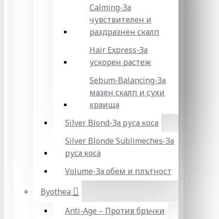
Calming-За
чувствителен и
раздразнен скалп
Hair Express-За
ускорен растеж
Sebum-Balancing-За
мазен скалп и сухи
краища
Silver Blond-За руса коса
Silver Blonde Sublіmeches-За
руса коса
Volume-За обем и плътност
Byothea
Anti-Age – Против бръчки