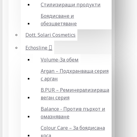
Стилизиращи продукти
Боядисване и
обезцветяване
Dott. Solari Cosmetics
Echosline
Volume-За обем
Argan – Подхранваща серия
с арган
B.PUR – Реминерализираща
веган серия
Balance - Против пърхот и
омазняване
Colour Care – За боядисана
коса