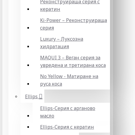
Реконструираща серия с
кератин
Ki-Power – Реконструираща
серия
Luxury – Луксозна
хидратация
MAQUI 3 – Веган серия за
увредена и третирана коса
No Yellow - Матиране на
руса коса
Ellips
Ellips-Серия с арганово
масло
Ellips-Серия с кератин