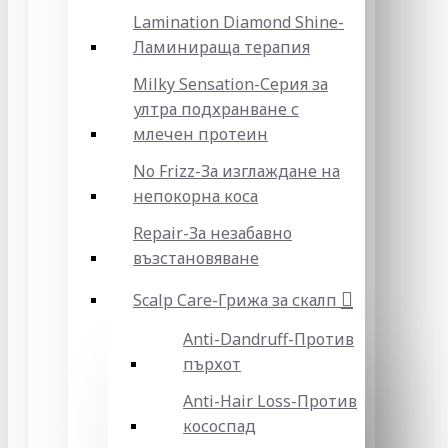
Lamination Diamond Shine-
Ламинираща терапия
Milky Sensation-Серия за
ултра подхранване с
млечен протеин
No Frizz-За изглаждане на
непокорна коса
Repair-За незабавно
възстановяване
Scalp Care-Грижа за скалп
Anti-Dandruff-Против
пърхот
Anti-Hair Loss-Против
кососпад