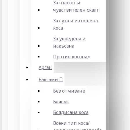
За пърхот и
чувствителен скалп
За суха и изтощена
коса
За увредена и
накъсана
Против косопад
Арган
Балсами
Без отмиване
Блясък
Боядисана коса
Всеки тип коса/