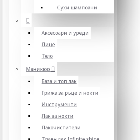
Сухи шампоани
Аксесоари и уреди
Лице
Тяло
Маникюр
База и топ лак
Грижа за ръце и нокти
Инструменти
Лак за нокти
Лакочистители
Траен лак Infinite shine