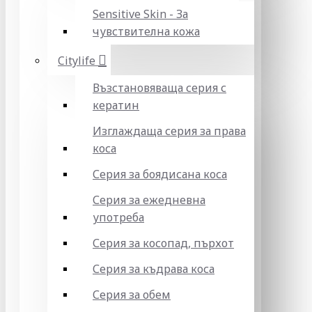
Sensitive Skin - За
чувствителна кожа
Citylife
Възстановяваща серия с
кератин
Изглаждаща серия за права
коса
Серия за боядисана коса
Серия за ежедневна
употреба
Серия за косопад, пърхот
Серия за къдрава коса
Серия за обем