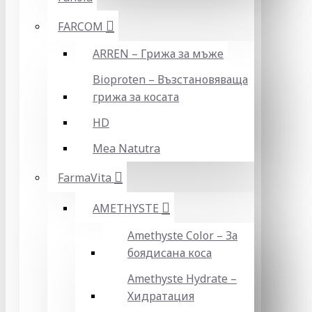
FARCOM
ARREN – Грижа за мъже
Bioproten – Възстановяваща
грижа за косата
HD
Mea Natutra
FarmaVita
AMETHYSTE
Amethyste Color – За
боядисана коса
Amethyste Hydrate –
Хидратация