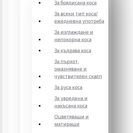
За боядисана коса
За всеки тип коса/
ежедневна употреба
За изглаждане и
непокорна коса
За къдрава коса
За пърхот,
омазняване и
чувствителен скалп
За руса коса
За увредена и
накъсана коса
Оцветяващи и
матиращи