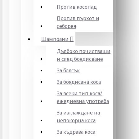
Против косопад
Против пърхот и
себорея
Шампоани
Дълбоко почистващи
и след боядисване
За блясък
За боядисана коса
За всеки тип коса/
ежедневна употреба
За изглаждане на
непокорна коса
За къдрава коса