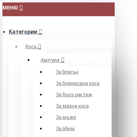
МЕНЮ
Категории
Коса
Ампули
За блясък
За боядисана коса
За бърз растеж
За мазна коса
За мъже
За обем