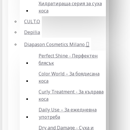
Хидратираща серия за суха
коса
CULT.O
Depilia
Diapason Cosmetics Milano
Perfect Shine - Перфектен
блясък
Color World – За боядисана
коса
Curly Treatment - За къдрава
коса
Daily Use – За ежедневна
употреба
Dry and Damage - Суха и