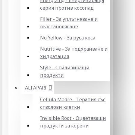
Energizing - Енергизираща
серия против косопад
Filler - За уплътняване и
възстановяване
No Yellow - За руса коса
Nutritive - За подхранване и
хидратация
Style - Стилизиращи
продукти
ALFAPARF
Cellula Madre - Терапия със
стволови клетки
Invisible Root - Оцветяващи
продукти за корени