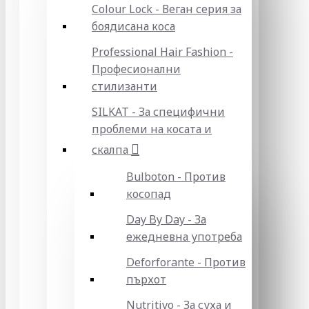
Colour Lock - Веган серия за
боядисана коса
Professional Hair Fashion -
Професионални
стилизанти
SILKAT - За специфични
проблеми на косата и
скалпа
Bulboton - Против
косопад
Day By Day - За
ежедневна употреба
Deforforante - Против
пърхот
Nutritivo - За суха и