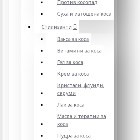
Против косопад
Суха и изтощена коса
Стилизанти
Вакса за коса
Витамини за коса
Гел за коса
Крем за коса
Кристали, флуиди,
серуми
Лак за коса
Масла и терапии за
коса
Пудра за коса