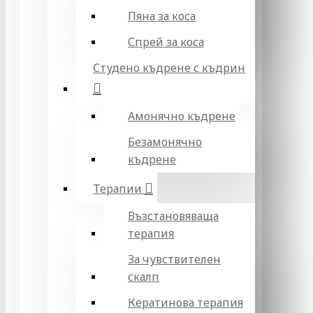
Пяна за коса
Спрей за коса
Студено къдрене с къдрин
Амонячно къдрене
Безамонячно
къдрене
Терапии
Възстановяваща
терапия
За чувствителен
скалп
Кератинова терапия