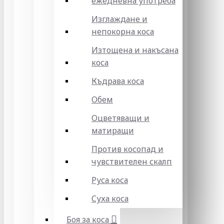
ежедневна употреба
Изглаждане и
непокорна коса
Изтощена и накъсана
коса
Къдрава коса
Обем
Оцветяващи и
матиращи
Против косопад и
чувствителен скалп
Руса коса
Суха коса
Боя за коса