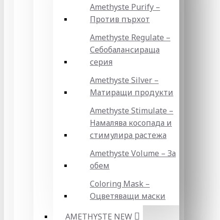
Amethyste Purify –
Против пърхот
Amethyste Regulate –
Себобалансираща
серия
Amethyste Silver –
Матиращи продукти
Amethyste Stimulate –
Намалява косопада и
стимулира растежа
Amethyste Volume – За
обем
Coloring Mask –
Оцветяващи маски
AMETHYSTE NEW