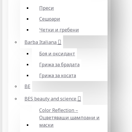
Преси
Сешоари
Четки и гребени
Barba Italiana
Боя и оксидант
Грижа за брадата
Грижа за косата
BE
BES beauty and science
Color Reflection –
Оцветяващи шампоани и
маски