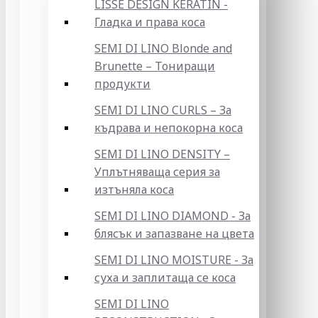
LISSE DESIGN KERATIN -
Гладка и права коса
SEMI DI LINO Blonde and
Brunette – Тониращи
продукти
SEMI DI LINO CURLS – За
къдрава и непокорна коса
SEMI DI LINO DENSITY –
Уплътняваща серия за
изтъняла коса
SEMI DI LINO DIAMOND - За
блясък и запазване на цвета
SEMI DI LINO MOISTURE - За
суха и заплитаща се коса
SEMI DI LINO