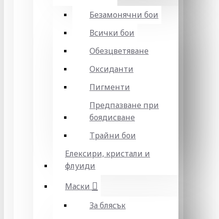
Безамонячни бои
Всички бои
Обезцветяване
Оксиданти
Пигменти
Предпазване при
боядисване
Трайни бои
Елексири, кристали и
флуиди
Маски
За блясък