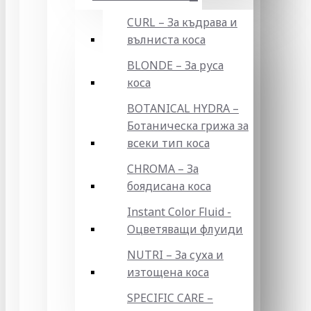
CURL – За къдрава и
вълниста коса
BLONDE – За руса
коса
BOTANICAL HYDRA –
Ботаническа грижа за
всеки тип коса
CHROMA – За
боядисана коса
Instant Color Fluid -
Оцветяващи флуиди
NUTRI – За суха и
изтощена коса
SPECIFIC CARE –