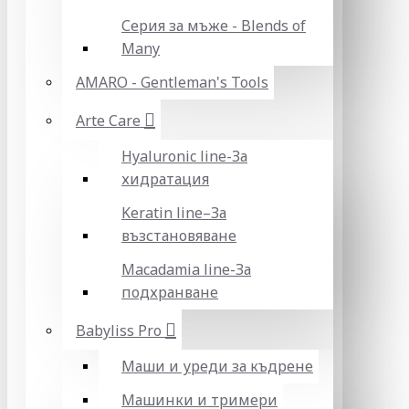
Серия за мъже - Blends of
Many
AMARO - Gentleman's Tools
Arte Care
Hyaluronic line-За
хидратация
Keratin line–За
възстановяване
Macadamia line-За
подхранване
Babyliss Pro
Маши и уреди за къдрене
Машинки и тримери