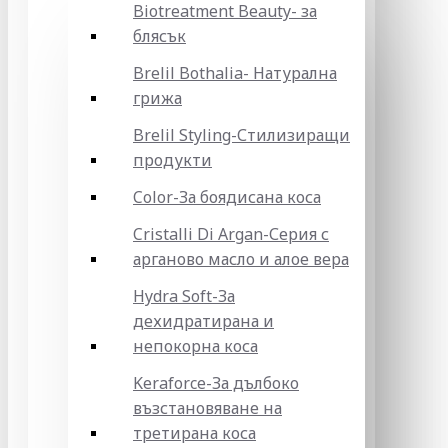
Biotreatment Beauty- за
блясък
Brelil Bothalia- Натурална
грижа
Brelil Styling-Стилизиращи
продукти
Color-За боядисана коса
Cristalli Di Argan-Серия с
арганово масло и алое вера
Hydra Soft-За
дехидратирана и
непокорна коса
Keraforce-За дълбоко
възстановяване на
третирана коса