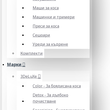
Маши за коса
Машинки и тримери
Преси за коса
Сешоари
Уреди за къдрене
Комплекти
Марки
3DeLuXe
Color - За боядисана коса
Detox - За дълбоко
почистване