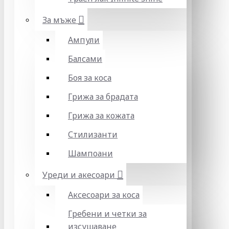
За мъже
Ампули
Балсами
Боя за коса
Грижа за брадата
Грижа за кожата
Стилизанти
Шампоани
Уреди и акесоари
Аксесоари за коса
Гребени и четки за
изсушаване