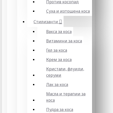
Против косопад
Суха и изтощена коса
Стилизанти
Вакса за коса
Витамини за коса
Гел за коса
Крем за коса
Кристали, флуиди,
серуми
Лак за коса
Масла и терапии за
коса
Пудра за коса