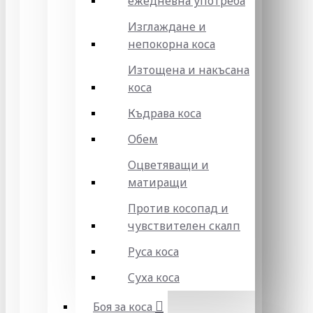
ежедневна употреба
Изглаждане и
непокорна коса
Изтощена и накъсана
коса
Къдрава коса
Обем
Оцветяващи и
матиращи
Против косопад и
чувствителен скалп
Руса коса
Суха коса
Боя за коса