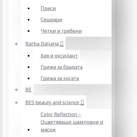
Преси
Сешоари
Четки и гребени
Barba Italiana
Боя и оксидант
Грижа за брадата
Грижа за косата
BE
BES beauty and science
Color Reflection –
Оцветяващи шампоани и
маски