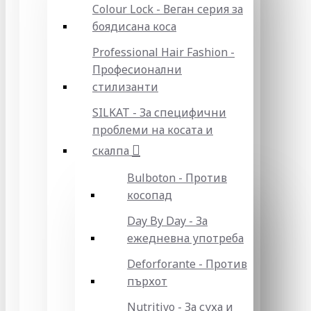
Colour Lock - Веган серия за
боядисана коса
Professional Hair Fashion -
Професионални
стилизанти
SILKAT - За специфични
проблеми на косата и
скалпа
Bulboton - Против
косопад
Day By Day - За
ежедневна употреба
Deforforante - Против
пърхот
Nutritivo - За суха и