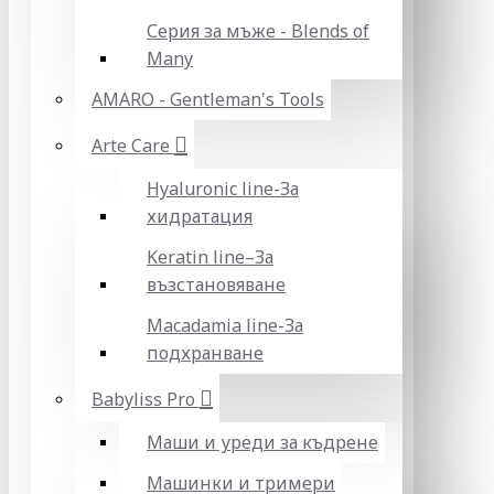
Серия за мъже - Blends of
Many
AMARO - Gentleman's Tools
Arte Care
Hyaluronic line-За
хидратация
Keratin line–За
възстановяване
Macadamia line-За
подхранване
Babyliss Pro
Маши и уреди за къдрене
Машинки и тримери