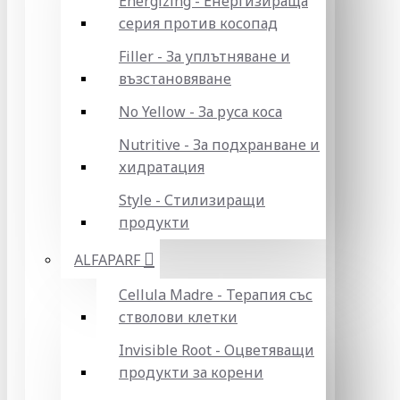
Energizing - Енергизираща
серия против косопад
Filler - За уплътняване и
възстановяване
No Yellow - За руса коса
Nutritive - За подхранване и
хидратация
Style - Стилизиращи
продукти
ALFAPARF
Cellula Madre - Терапия със
стволови клетки
Invisible Root - Оцветяващи
продукти за корени