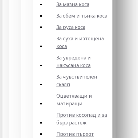
За мазна коса
За обем и тънка коса
За руса коса
За суха и изтощена
коса
За увредена и
накъсана коса
За чувствителен
скалп
Оцветяващи и
матиращи
Против косопад и за
бърз растеж
Против пърхот