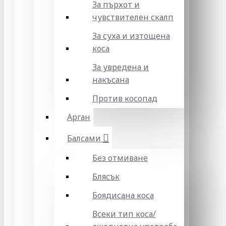
За пърхот и
чувствителен скалп
За суха и изтощена
коса
За увредена и
накъсана
Против косопад
Арган
Балсами
Без отмиване
Блясък
Боядисана коса
Всеки тип коса/