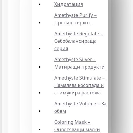
Хидратация
Amethyste Purify –
Против пърхот
Amethyste Regulate –
Себобалансираща
серия
Amethyste Silver –
Матиращи продукти
Amethyste Stimulate –
Намалява косопада и
стимулира растежа
Amethyste Volume – За
обем
Coloring Mask –
Оцветяващи маски