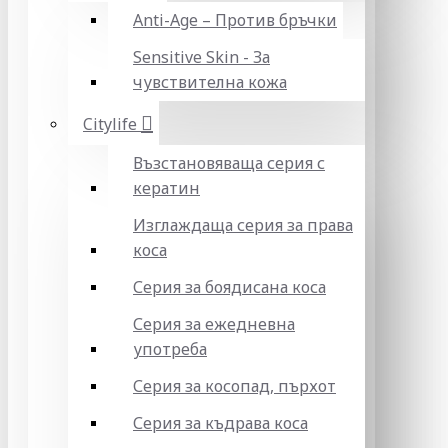
Anti-Age – Против бръчки
Sensitive Skin - За
чувствителна кожа
Citylife
Възстановяваща серия с
кератин
Изглаждаща серия за права
коса
Серия за боядисана коса
Серия за ежедневна
употреба
Серия за косопад, пърхот
Серия за къдрава коса