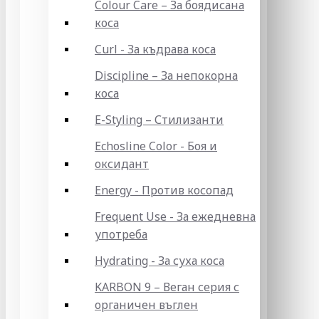
Colour Care – За боядисана
коса
Curl - За къдрава коса
Discipline – За непокорна
коса
E-Styling – Стилизанти
Echosline Color - Боя и
оксидант
Energy - Против косопад
Frequent Use - За ежедневна
употреба
Hydrating - За суха коса
KARBON 9 – Веган серия с
органичен въглен