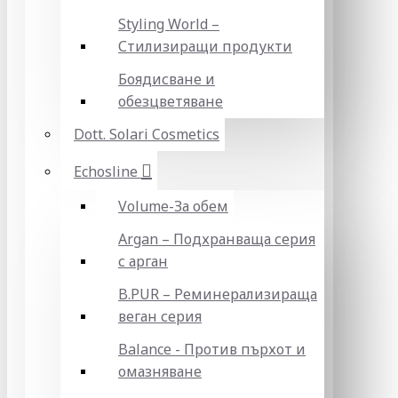
Styling World –
Стилизиращи продукти
Боядисване и
обезцветяване
Dott. Solari Cosmetics
Echosline
Volume-За обем
Argan – Подхранваща серия
с арган
B.PUR – Реминерализираща
веган серия
Balance - Против пърхот и
омазняване