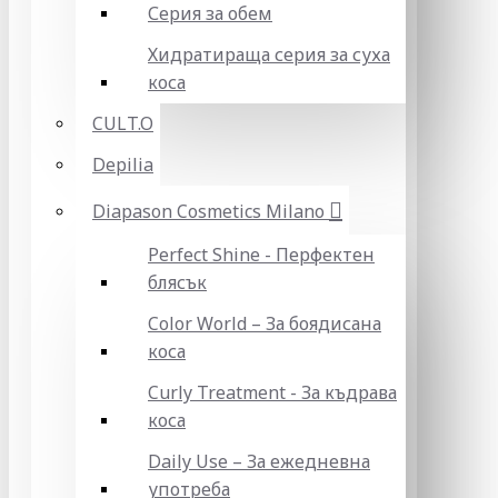
Серия за обем
Хидратираща серия за суха
коса
CULT.O
Depilia
Diapason Cosmetics Milano
Perfect Shine - Перфектен
блясък
Color World – За боядисана
коса
Curly Treatment - За къдрава
коса
Daily Use – За ежедневна
употреба