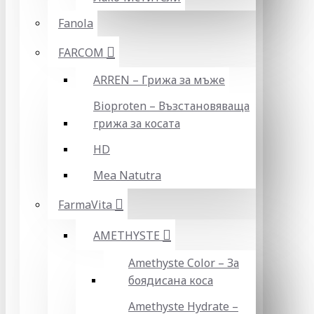
Fanola
FARCOM
ARREN – Грижа за мъже
Bioproten – Възстановяваща
грижа за косата
HD
Mea Natutra
FarmaVita
AMETHYSTE
Amethyste Color – За
боядисана коса
Amethyste Hydrate –