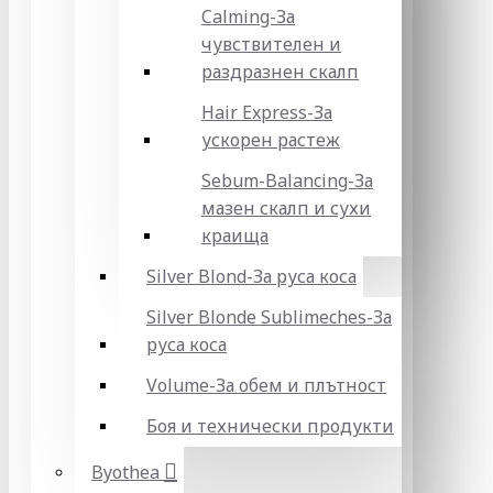
Calming-За
чувствителен и
раздразнен скалп
Hair Express-За
ускорен растеж
Sebum-Balancing-За
мазен скалп и сухи
краища
Silver Blond-За руса коса
Silver Blonde Sublіmeches-За
руса коса
Volume-За обем и плътност
Боя и технически продукти
Byothea