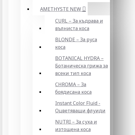
AMETHYSTE NEW
CURL – За къдрава и
вълниста коса
BLONDE – За руса
коса
BOTANICAL HYDRA –
Ботаническа грижа за
всеки тип коса
CHROMA – За
боядисана коса
Instant Color Fluid -
Оцветяващи флуиди
NUTRI – За суха и
изтощена коса