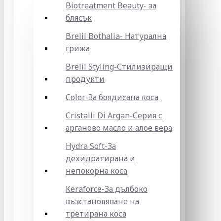
Biotreatment Beauty- за
блясък
Brelil Bothalia- Натурална
грижа
Brelil Styling-Стилизиращи
продукти
Color-За боядисана коса
Cristalli Di Argan-Серия с
арганово масло и алое вера
Hydra Soft-За
дехидратирана и
непокорна коса
Keraforce-За дълбоко
възстановяване на
третирана коса