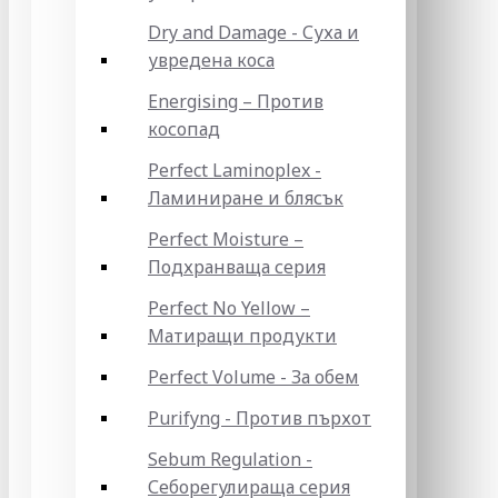
Dry and Damage - Суха и
увредена коса
Energising – Против
косопад
Perfect Laminoplex -
Ламиниране и блясък
Perfect Moisture –
Подхранваща серия
Perfect No Yellow –
Матиращи продукти
Perfect Volume - За обем
Purifyng - Против пърхот
Sebum Regulation -
Себорегулираща серия