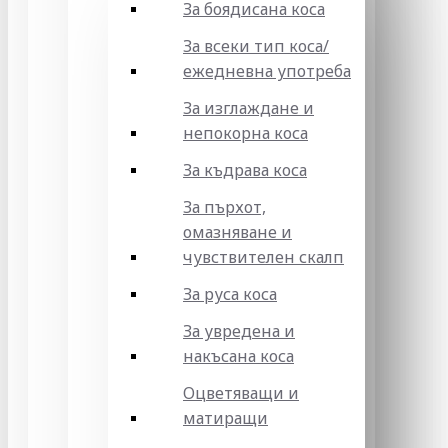
За боядисана коса
За всеки тип коса/
ежедневна употреба
За изглаждане и
непокорна коса
За къдрава коса
За пърхот,
омазняване и
чувствителен скалп
За руса коса
За увредена и
накъсана коса
Оцветяващи и
матиращи