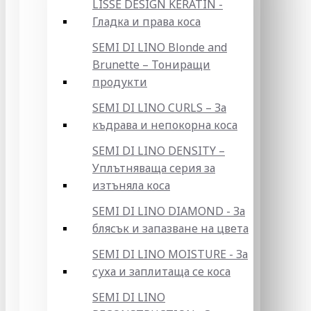
LISSE DESIGN KERATIN -
Гладка и права коса
SEMI DI LINO Blonde and
Brunette – Тониращи
продукти
SEMI DI LINO CURLS – За
къдрава и непокорна коса
SEMI DI LINO DENSITY –
Уплътняваща серия за
изтъняла коса
SEMI DI LINO DIAMOND - За
блясък и запазване на цвета
SEMI DI LINO MOISTURE - За
суха и заплитаща се коса
SEMI DI LINO