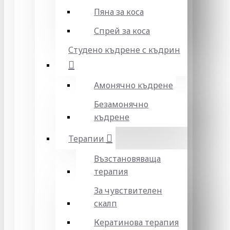
Пяна за коса
Спрей за коса
Студено къдрене с къдрин
Амонячно къдрене
Безамонячно
къдрене
Терапии
Възстановяваща
терапия
За чувствителен
скалп
Кератинова терапия