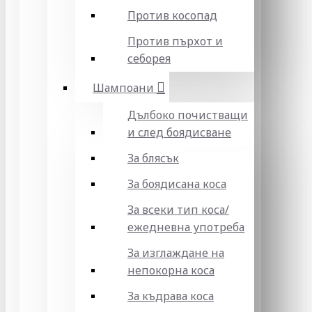
Против косопад
Против пърхот и
себорея
Шампоани
Дълбоко почистващи
и след боядисване
За блясък
За боядисана коса
За всеки тип коса/
ежедневна употреба
За изглаждане на
непокорна коса
За къдрава коса