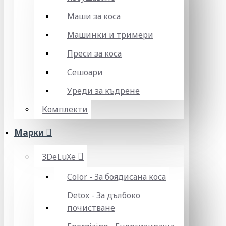
Маши за коса
Машинки и тримери
Преси за коса
Сешоари
Уреди за къдрене
Комплекти
Марки
3DeLuXe
Color - За боядисана коса
Detox - За дълбоко
почистване