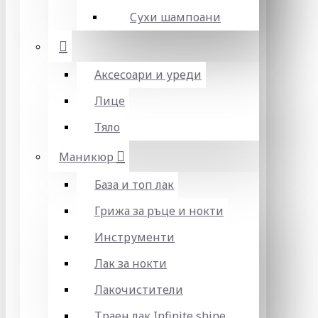
Сухи шампоани
Аксесоари и уреди
Лице
Тяло
Маникюр
База и топ лак
Грижа за ръце и нокти
Инструменти
Лак за нокти
Лакочистители
Траен лак Infinite shine