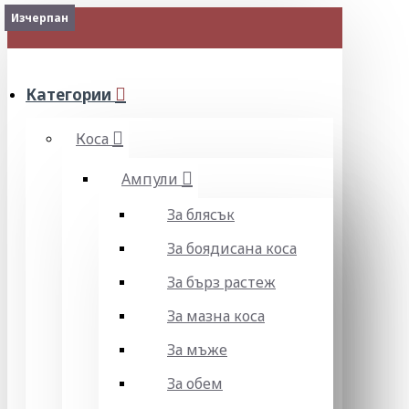
Изчерпан
МЕНЮ
Категории
Коса
Ампули
За блясък
За боядисана коса
За бърз растеж
За мазна коса
За мъже
За обем