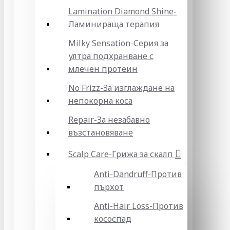
Lamination Diamond Shine-
Ламинираща терапия
Milky Sensation-Серия за
ултра подхранване с
млечен протеин
No Frizz-За изглаждане на
непокорна коса
Repair-За незабавно
възстановяване
Scalp Care-Грижа за скалп
Anti-Dandruff-Против
пърхот
Anti-Hair Loss-Против
кососпад