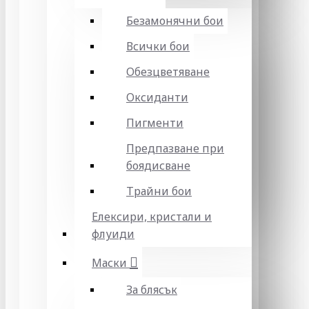
Безамонячни бои
Всички бои
Обезцветяване
Оксиданти
Пигменти
Предпазване при
боядисване
Трайни бои
Елексири, кристали и
флуиди
Маски
За блясък