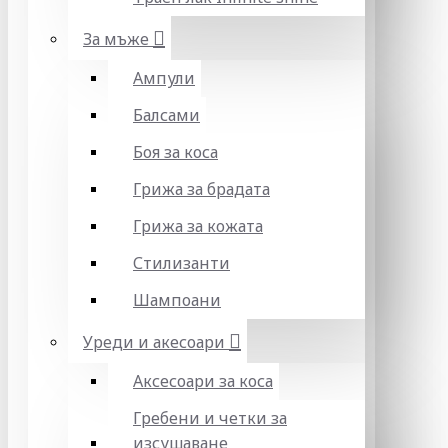
За мъже
Ампули
Балсами
Боя за коса
Грижа за брадата
Грижа за кожата
Стилизанти
Шампоани
Уреди и акесоари
Аксесоари за коса
Гребени и четки за
изсушаване