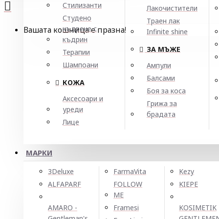
Стилизанти
Лакочистители
Студено
Траен лак
къдрене с
Вашата кошница е празна!
Infinite shine
къдрин
ЗА МЪЖЕ
Терапии
Шампоани
Ампули
Балсами
КОЖА
Боя за коса
Аксесоари и
Грижа за
уреди
брадата
Лице
МАРКИ
3Deluxe
FarmaVita
Kezy
ALFAPARF
FOLLOW
KIEPE
ME
AMARO -
Framesi
KOSIMETIK
Gentleman's
GENTLEME