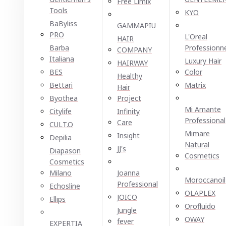
Free Limix
Tools
KYO
BaByliss
GAMMAPIU
PRO
L'Oreal
HAIR
Barba
Professionn
COMPANY
Italiana
Luxury Hair
HAIRWAY
BES
Color
Healthy
Bettari
Matrix
Hair
Byothea
Project
Mi Amante
Citylife
Infinity
Professional
Care
CULT.O
Mimare
Insight
Depilia
Natural
JJ's
Diapason
Cosmetics
Cosmetics
Milano
Joanna
Moroccanoil
Professional
Echosline
OLAPLEX
JOICO
Ellірѕ
Orofluido
Jungle
OWAY
fever
EXPERTIA