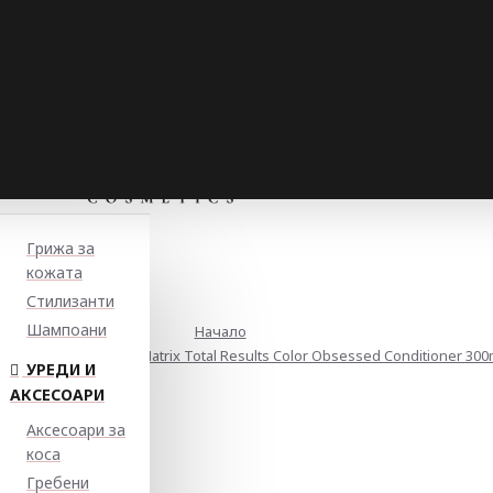
Грижа за
кожата
Стилизанти
Шампоани
Начало
 за боядисана коса Matrix Total Results Color Obsessed Conditioner 300
УРЕДИ И
АКСЕСОАРИ
Аксесоари за
коса
Гребени